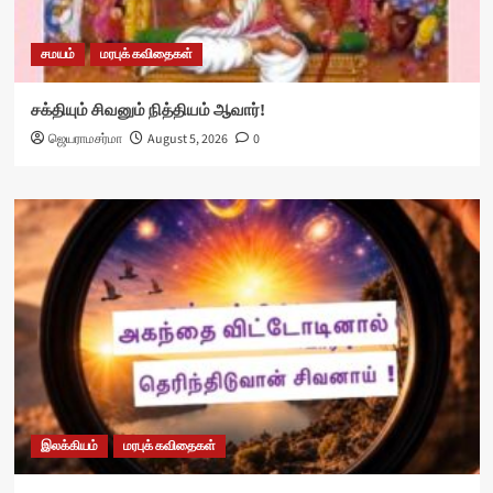
சமயம்
மரபுக் கவிதைகள்
சக்தியும் சிவனும் நித்தியம் ஆவார்!
ஜெயராமசர்மா
August 5, 2026
0
இலக்கியம்
மரபுக் கவிதைகள்