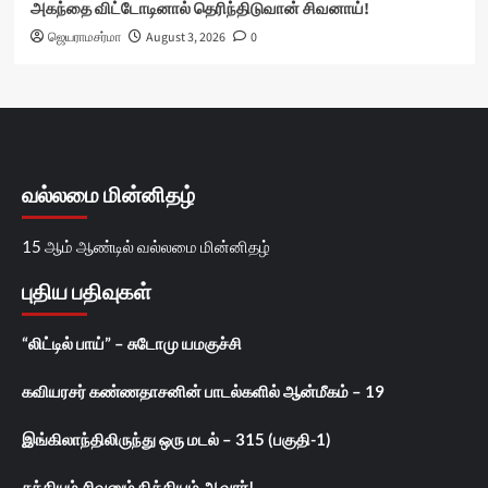
அகந்தை விட்டோடினால் தெரிந்திடுவான் சிவனாய்!
ஜெயராமசர்மா
August 3, 2026
0
வல்லமை மின்னிதழ்
15 ஆம் ஆண்டில் வல்லமை மின்னிதழ்
புதிய பதிவுகள்
“லிட்டில் பாய்” – சுடோமு யமகுச்சி
கவியரசர் கண்ணதாசனின் பாடல்களில் ஆன்மீகம் – 19
இங்கிலாந்திலிருந்து ஒரு மடல் – 315 (பகுதி-1)
சக்தியும் சிவனும் நித்தியம் ஆவார்!