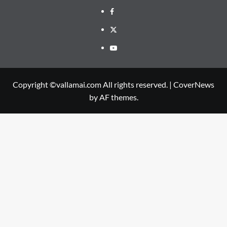
Facebook
Twitter
Youtube
Copyright ©vallamai.com All rights reserved.
|
CoverNews
by AF themes.