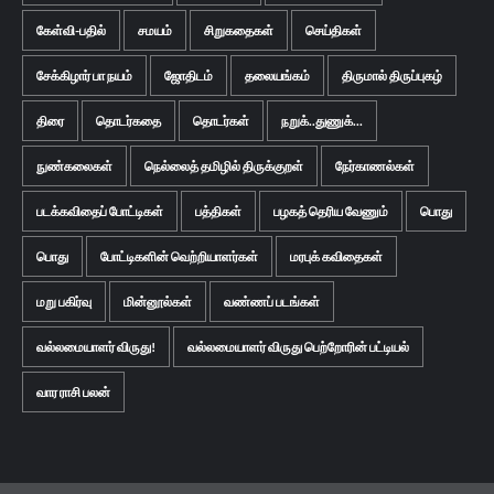
கேள்வி-பதில்
சமயம்
சிறுகதைகள்
செய்திகள்
சேக்கிழார் பா நயம்
ஜோதிடம்
தலையங்கம்
திருமால் திருப்புகழ்
திரை
தொடர்கதை
தொடர்கள்
நறுக்..துணுக்...
நுண்கலைகள்
நெல்லைத் தமிழில் திருக்குறள்
நேர்காணல்கள்
படக்கவிதைப் போட்டிகள்
பத்திகள்
பழகத் தெரிய வேணும்
பொது
பொது
போட்டிகளின் வெற்றியாளர்கள்
மரபுக் கவிதைகள்
மறு பகிர்வு
மின்னூல்கள்
வண்ணப் படங்கள்
வல்லமையாளர் விருது!
வல்லமையாளர் விருது பெற்றோரின் பட்டியல்
வார ராசி பலன்