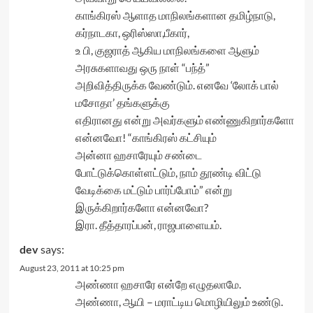
காங்கிரஸ் ஆளாத மாநிலங்களான தமிழ்நாடு,
கர்நாடகா, ஒரிஸ்ஸா,பீகார்,
உ பி, குஜராத் ஆகிய மாநிலங்களை ஆளும்
அரசுகளாவது ஒரு நாள் “பந்த்”
அறிவித்திருக்க வேண்டும். எனவே ‘லோக் பால்
மசோதா’ தங்களுக்கு
எதிரானது என்று அவர்களும் எண்ணுகிறார்களோ
என்னவோ! “காங்கிரஸ் கட்சியும்
அன்னா ஹசாரேயும் சண்டை
போட்டுக்கொள்ளட்டும், நாம் தூண்டி விட்டு
வேடிக்கை மட்டும் பார்ப்போம்” என்று
இருக்கிறார்களோ என்னவோ?
இரா. தீத்தாரப்பன், ராஜபாளையம்.
dev
says:
August 23, 2011 at 10:25 pm
அண்ணா ஹசாரே என்றே எழுதலாமே.
அண்ணா, ஆயி – மராட்டிய மொழியிலும் உண்டு.