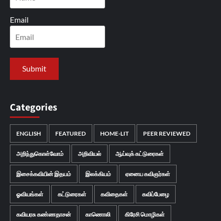
Email
Categories
ENGLISH
FEATURED
HOME-LIT
PEER REVIEWED
அறிந்துகொள்வோம்
அறிவியல்
ஆய்வுக் கட்டுரைகள்
இசைக்கவியின் இதயம்
இலக்கியம்
ஏனைய கவிஞர்கள்
ஓவியங்கள்
கட்டுரைகள்
கவிதைகள்
கவிப்பேழை
கவியரசு கண்ணதாசன்
காணொலி
கிரேசி மொழிகள்