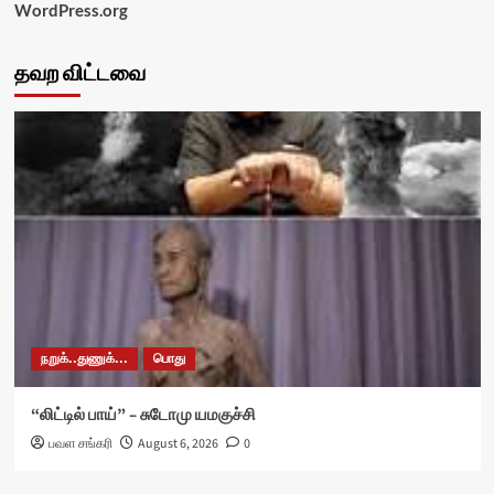
WordPress.org
தவற விட்டவை
நறுக்..துணுக்...
பொது
“லிட்டில் பாய்” – சுடோமு யமகுச்சி
பவள சங்கரி
August 6, 2026
0