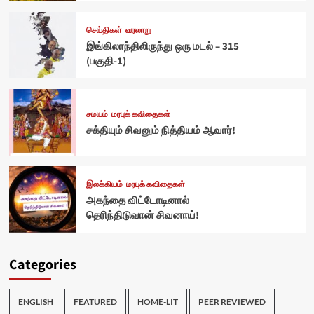
செய்திகள்
வரலாறு
இங்கிலாந்திலிருந்து ஒரு மடல் – 315
(பகுதி-1)
சமயம்
மரபுக் கவிதைகள்
சக்தியும் சிவனும் நித்தியம் ஆவார்!
இலக்கியம்
மரபுக் கவிதைகள்
அகந்தை விட்டோடினால்
தெரிந்திடுவான் சிவனாய்!
Categories
ENGLISH
FEATURED
HOME-LIT
PEER REVIEWED