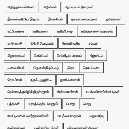
அறிந்துகொள்வோம்
அறிவியல்
ஆய்வுக் கட்டுரைகள்
இசைக்கவியின் இதயம்
இலக்கியம்
ஏனைய கவிஞர்கள்
ஓவியங்கள்
கட்டுரைகள்
கவிதைகள்
கவிப்பேழை
கவியரசு கண்ணதாசன்
காணொலி
கிரேசி மொழிகள்
கேள்வி-பதில்
சமயம்
சிறுகதைகள்
செய்திகள்
சேக்கிழார் பா நயம்
ஜோதிடம்
தலையங்கம்
திருமால் திருப்புகழ்
திரை
தொடர்கதை
தொடர்கள்
நறுக்..துணுக்...
நுண்கலைகள்
நெல்லைத் தமிழில் திருக்குறள்
நேர்காணல்கள்
படக்கவிதைப் போட்டிகள்
பத்திகள்
பழகத் தெரிய வேணும்
பொது
பொது
போட்டிகளின் வெற்றியாளர்கள்
மரபுக் கவிதைகள்
மறு பகிர்வு
மின்னூல்கள்
வண்ணப் படங்கள்
வல்லமையாளர் விருது!