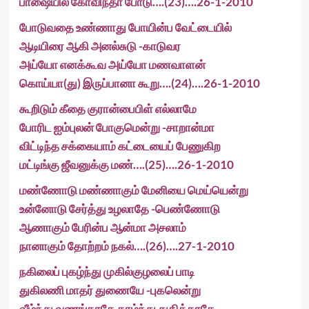
பாஷையில் கோவிந்தா போடு….(23)….26-1-2010
போடுவதை உண்ணாது போயின்ப வேட்டையில்
ஆடியிரை ஆகி அனல்சுடு -காடுவர
அய்யோ எனக்கூவ அய்யோ மணவாளன்
கொய்யா(து) இருப்பானா கூறு….(24)….26-1-2010
கூறிடும் கீதை குரான்பைபிள் எல்லாமே
போரிட ஐம்புலன் போகுமென்று -சாறான்மா
விட்டிந்த சக்கையாம் கட்டையைப் பேணுகிற
மட்டிங்கு ஜீவனுக்கு மண்….(25)….26-1-2010
மண்ணோடு மண்ணாகும் மேனியை மெய்யென்று
உன்னோடு சேர்த்து உழலாதே -பெண்ணோடு
ஆணாகும் பேரின்ப ஆன்மா அசலாம்
நானாகும் தோற்றம் நகல்….(26)….27-1-2010
நகிலைப் புகழ்ந்து முகில்குழலைப் பாடி
துகிலணி மாதர் துணையே -புகலென்று
வீழ்ந்து வணங்காதே தாழ்ந்து துதிக்காதே