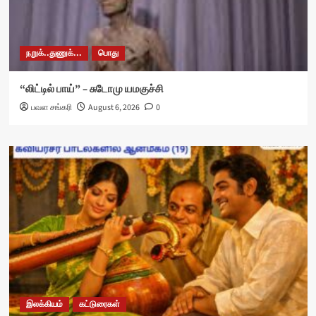
நறுக்..துணுக்...
பொது
“லிட்டில் பாய்” – சுடோமு யமகுச்சி
பவள சங்கரி
August 6, 2026
0
இலக்கியம்
கட்டுரைகள்