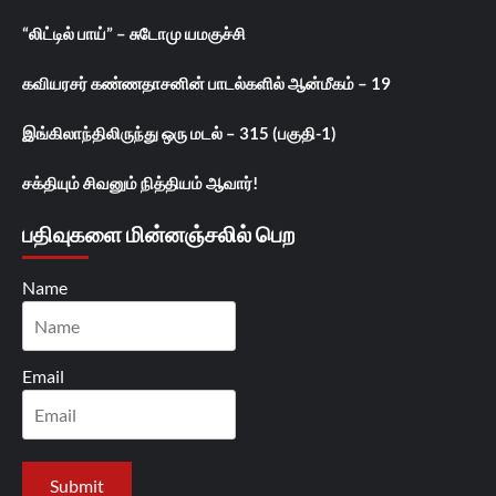
“லிட்டில் பாய்” – சுடோமு யமகுச்சி
கவியரசர் கண்ணதாசனின் பாடல்களில் ஆன்மீகம் – 19
இங்கிலாந்திலிருந்து ஒரு மடல் – 315 (பகுதி-1)
சக்தியும் சிவனும் நித்தியம் ஆவார்!
பதிவுகளை மின்னஞ்சலில் பெற
Name
Email