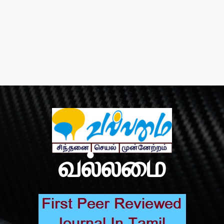
வல்லமை