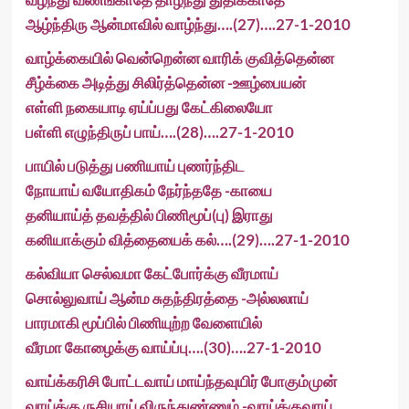
ஆழ்ந்திரு ஆன்மாவில் வாழ்ந்து….(27)….27-1-2010
வாழ்க்கையில் வென்றென்ன வாரிக் குவித்தென்ன
சீழ்க்கை அடித்து சிலிர்த்தென்ன -ஊழ்பையன்
எள்ளி நகையாடி ஏய்ப்பது கேட்கிலையோ
பள்ளி எழுந்திருப் பாய்….(28)….27-1-2010
பாயில் படுத்து பணியாய் புணர்ந்திட
நோயாய் வயோதிகம் நேர்ந்ததே -காயை
தனியாய்த் தவத்தில் பிணிமூப்(பு) இராது
கனியாக்கும் வித்தையைக் கல்….(29)….27-1-2010
கல்வியா செல்வமா கேட்போர்க்கு வீரமாய்
சொல்லுவாய் ஆன்ம சுதந்திரத்தை -அல்லலாய்
பாரமாகி மூப்பில் பிணியுற்ற வேளையில்
வீரமா கோழைக்கு வாய்ப்பு….(30)….27-1-2010
வாய்க்கரிசி போட்டவாய் மாய்ந்தவுயிர் போகும்முன்
வாய்க்கு ருசியாய் விருந்துண்ணும் -வாய்க்குவாய்