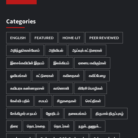
Categories
ENGLISH
FEATURED
HOME-LIT
PEER REVIEWED
அறிந்துகொள்வோம்
அறிவியல்
ஆய்வுக் கட்டுரைகள்
இசைக்கவியின் இதயம்
இலக்கியம்
ஏனைய கவிஞர்கள்
ஓவியங்கள்
கட்டுரைகள்
கவிதைகள்
கவிப்பேழை
கவியரசு கண்ணதாசன்
காணொலி
கிரேசி மொழிகள்
கேள்வி-பதில்
சமயம்
சிறுகதைகள்
செய்திகள்
சேக்கிழார் பா நயம்
ஜோதிடம்
தலையங்கம்
திருமால் திருப்புகழ்
திரை
தொடர்கதை
தொடர்கள்
நறுக்..துணுக்...