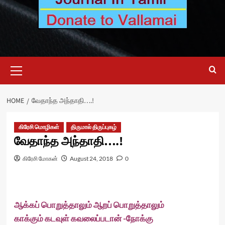
Primary
Menu
HOME
வேதாந்த அந்தாதி….!
கிரேசி மொழிகள்
திருமால் திருப்புகழ்
வேதாந்த அந்தாதி….!
கிரேசி மோகன்
August 24, 2018
0
ஆக்கப் பொறுத்தாலும் ஆறப் பொறுத்தாலும்
காக்கும் கடவுள் கவலைப்படான் -நோக்கு