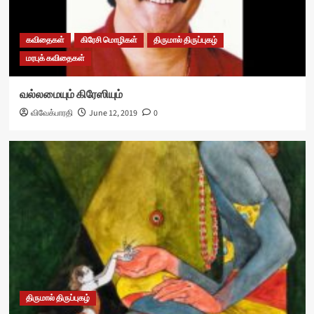
கவிதைகள்
கிரேசி மொழிகள்
திருமால் திருப்புகழ்
மரபுக் கவிதைகள்
வல்லமையும் கிரேஸியும்
விவேக்பாரதி
June 12, 2019
0
திருமால் திருப்புகழ்