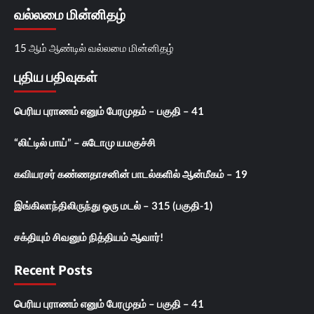
வல்லமை மின்னிதழ்
15 ஆம் ஆண்டில் வல்லமை மின்னிதழ்
புதிய பதிவுகள்
பெரிய புராணம் எனும் பேரமுதம் – பகுதி – 41
“லிட்டில் பாய்” – சுடோமு யமகுச்சி
கவியரசர் கண்ணதாசனின் பாடல்களில் ஆன்மீகம் – 19
இங்கிலாந்திலிருந்து ஒரு மடல் – 315 (பகுதி-1)
சக்தியும் சிவனும் நித்தியம் ஆவார்!
Recent Posts
பெரிய புராணம் எனும் பேரமுதம் – பகுதி – 41