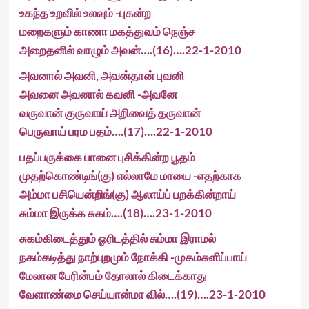
உகந்த உறவில் உலவும் -புகன்ற
மறைகளும் காணா மகத்துவம் நெஞ்ச
அறைதனில் வாழும் அவன்….(16)….22-1-2010
அவனால் அவனி, அவன்தான் புவனி
அவனை அவனால் கவனி -அவனே
வருவான் குருவாய் அறிவைத் தருவான்
பெருவாய் பரம பதம்….(17)….22-1-2010
பதப்பருக்கை பானை புசிக்கின்ற பூதம்
முதற்கொண்டிங்(கு) எல்லாமே மாயை -எதற்காக
அம்மா பசியென்றிங்(கு) ஆலாய்ப் பறக்கின்றாய்
சும்மா இருக்க சுகம்….(18)….23-1-2010
சுகம்கிடைத்தும் ஓரிடத்தில் சும்மா இராமல்
நகம்கடித்து நாற்புறமும் நோக்கி -முகம்சுளிப்பாய்
மேலான பேரின்பம் தோலால் கிடைக்காது
வேளாண்மை செய்யான்மா வில்….(19)….23-1-2010