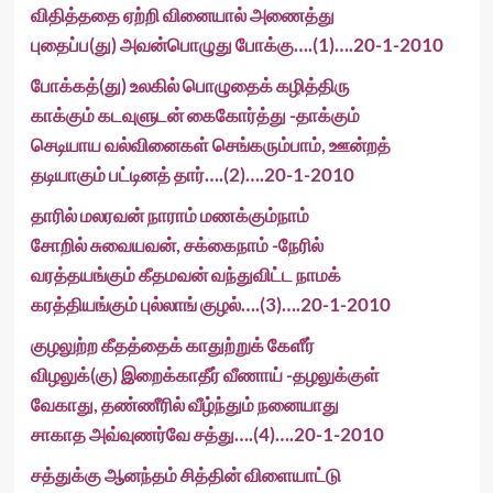
விதித்ததை ஏற்றி வினையால் அணைத்து
புதைப்ப(து) அவன்பொழுது போக்கு….(1)….20-1-2010
போக்கத்(து) உலகில் பொழுதைக் கழித்திரு
காக்கும் கடவுளுடன் கைகோர்த்து -தாக்கும்
செடியாய வல்வினைகள் செங்கரும்பாம், ஊன்றத்
தடியாகும் பட்டினத் தார்….(2)….20-1-2010
தாரில் மலரவன் நாராம் மணக்கும்நாம்
சோறில் சுவையவன், சக்கைநாம் -நேரில்
வரத்தயங்கும் கீதமவன் வந்துவிட்ட நாமக்
கரத்தியங்கும் புல்லாங் குழல்….(3)….20-1-2010
குழலுற்ற கீதத்தைக் காதுற்றுக் கேளீர்
விழலுக்(கு) இறைக்காதீர் வீணாய் -தழலுக்குள்
வேகாது, தண்ணீரில் வீழ்ந்தும் நனையாது
சாகாத அவ்வுணர்வே சத்து….(4)….20-1-2010
சத்துக்கு ஆனந்தம் சித்தின் விளையாட்டு