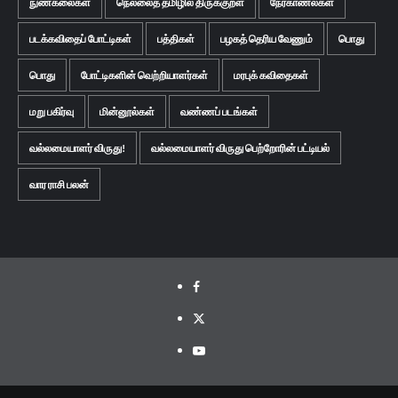
நுண்கலைகள்
நெல்லைத் தமிழில் திருக்குறள்
நேர்காணல்கள்
படக்கவிதைப் போட்டிகள்
பத்திகள்
பழகத் தெரிய வேணும்
பொது
பொது
போட்டிகளின் வெற்றியாளர்கள்
மரபுக் கவிதைகள்
மறு பகிர்வு
மின்னூல்கள்
வண்ணப் படங்கள்
வல்லமையாளர் விருது!
வல்லமையாளர் விருது பெற்றோரின் பட்டியல்
வார ராசி பலன்
Facebook
Twitter
Youtube