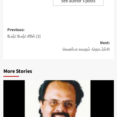
See author's posts
Post
Previous:
பேஷ்! பேஷ்! சீரீஸ் [3]
navigation
Next:
வெண்பா கவதம் -தொடர்ச்சி
More Stories