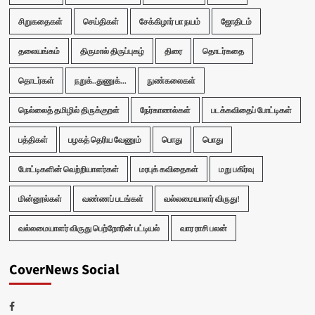
சிறுகதைகள்
செய்திகள்
சேக்கிழார் பா நயம்
ஜோதிடம்
தலையங்கம்
திருமால் திருப்புகழ்
திரை
தொடர்கதை
தொடர்கள்
நறுக்..துணுக்...
நுண்கலைகள்
நெல்லைத் தமிழில் திருக்குறள்
நேர்காணல்கள்
படக்கவிதைப் போட்டிகள்
பத்திகள்
பழகத் தெரிய வேணும்
பொது
பொது
போட்டிகளின் வெற்றியாளர்கள்
மரபுக் கவிதைகள்
மறு பகிர்வு
மின்னூல்கள்
வண்ணப் படங்கள்
வல்லமையாளர் விருது!
வல்லமையாளர் விருது பெற்றோரின் பட்டியல்
வார ராசி பலன்
CoverNews Social
Facebook