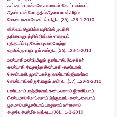
கூட்டைம் புலன்களே காவலாம் -கோட்டான்கள்
ஆண்டவன் வேடத்தில் ஆளை மயக்கிடும்
வேண்டாமை வேண்டல் விதி….(35)….28-1-2010
விதியை ஜெயிக்க மதியின் முயற்சி
நதியை குடத்தில் நிரப்பல் -எதையும்
புதிதாய்ப் பழகேல் பழயன போற்று
உதவிக்கு உபநிடதம் உண்டு….(36)….28-1-2010
உண்டாகி உண்டுமிழும் குண்டாகி, வேதக்கற்
கண்டாகி, வேதாந்த சிண்டாகி -தண்டாகி
செண்டாகி, முண்டகத்து வண்டாகி ஜீவான்மா
ரெண்டாகி வந்துபோகும் பண்டு….(37)….29-1-2010
பண்டமாய் பாத்திரமாய் உண்டவனாய் ஜீரணிப்பாய்
பிண்டமாய் மோட்சமாய் பித்ருவாய் -எண்டிசையாய்
பூதமாய் புல்பூண்டாய் யாதுமாய் உள்ளதாய்
ஆதலே ஆன்மீக ஆய்வு….(38)….1-2-2010