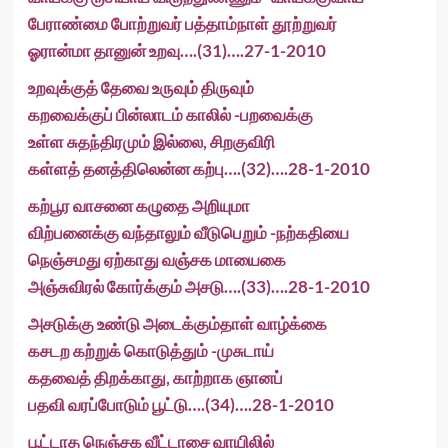
பேராண்மை போற்றுவர் பத்தாம்நாள் தூற்றுவர்
ஓரான்மா தானுன் உறவு….(31)….27-1-2010
உறவுக்குத் தேவை உருவும் திருவும்
கறவைக்குப் பின்லாடம் காலில் -பறவைக்கு
உள்ள சுதந்திரமும் இல்லை, சிறகுவிரி
கள்ளத் தனத்திலென்ன கற்பு….(32)….28-1-2010
கற்பூர வாசனை கழுதை அறியுமா
விற்பனைக்கு வந்தாலும் வீடுபெறும் -நற்கதியை
நெஞ்சமது ஏற்காது வஞ்சக மாயைகை
அஞ்சுவிரல் கோர்க்கும் அசடு….(33)….28-1-2010
அசடுக்கு உண்டு அடைக்கும்தாள் வாழ்க்கை
கசடற கற்றுக் கொடுத்தும் -முசுடாய்
கதவைத் திறக்காது, காற்றாக ஞானப்
பதவி வரப்போடும் பூட்டு….(34)….28-1-2010
பூட்டாத நெஞ்சக வீட்டாசை வாயிலில்