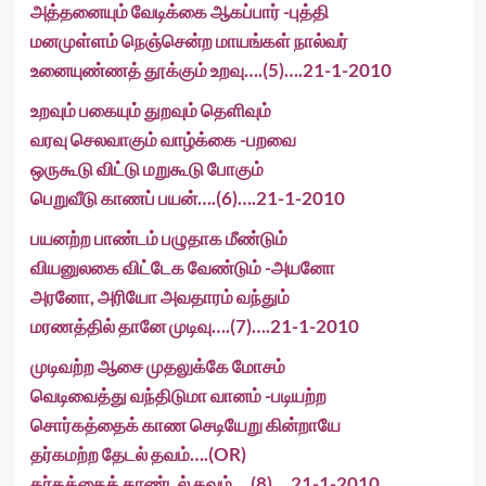
அத்தனையும் வேடிக்கை ஆகப்பார் -புத்தி
மனமுள்ளம் நெஞ்சென்ற மாயங்கள் நால்வர்
உனையுண்ணத் தூக்கும் உறவு….(5)….21-1-2010
உறவும் பகையும் துறவும் தெளிவும்
வரவு செலவாகும் வாழ்க்கை -பறவை
ஒருகூடு விட்டு மறுகூடு போகும்
பெறுவீடு காணப் பயன்….(6)….21-1-2010
பயனற்ற பாண்டம் பழுதாக மீண்டும்
வியனுலகை விட்டேக வேண்டும் -அயனோ
அரனோ, அரியோ அவதாரம் வந்தும்
மரணத்தில் தானே முடிவு….(7)….21-1-2010
முடிவற்ற ஆசை முதலுக்கே மோசம்
வெடிவைத்து வந்திடுமா வானம் -படியற்ற
சொர்கத்தைக் காண செடியேறு கின்றாயே
தர்கமற்ற தேடல் தவம்….(OR)
தர்கத்தைத் தாண்டல் தவம்….(8)….21-1-2010