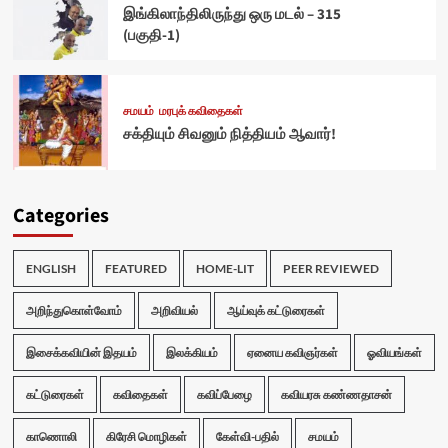
இங்கிலாந்திலிருந்து ஒரு மடல் – 315
(பகுதி-1)
சமயம்
மரபுக் கவிதைகள்
சக்தியும் சிவனும் நித்தியம் ஆவார்!
Categories
ENGLISH
FEATURED
HOME-LIT
PEER REVIEWED
அறிந்துகொள்வோம்
அறிவியல்
ஆய்வுக் கட்டுரைகள்
இசைக்கவியின் இதயம்
இலக்கியம்
ஏனைய கவிஞர்கள்
ஓவியங்கள்
கட்டுரைகள்
கவிதைகள்
கவிப்பேழை
கவியரசு கண்ணதாசன்
காணொலி
கிரேசி மொழிகள்
கேள்வி-பதில்
சமயம்