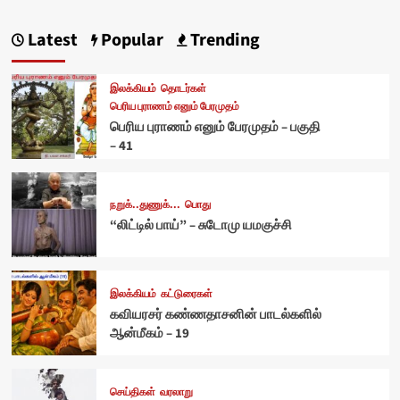
Latest
Popular
Trending
இலக்கியம்
தொடர்கள்
பெரிய புராணம் எனும் பேரமுதம்
பெரிய புராணம் எனும் பேரமுதம் – பகுதி
– 41
நறுக்..துணுக்...
பொது
“லிட்டில் பாய்” – சுடோமு யமகுச்சி
இலக்கியம்
கட்டுரைகள்
கவியரசர் கண்ணதாசனின் பாடல்களில்
ஆன்மீகம் – 19
செய்திகள்
வரலாறு