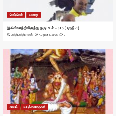
செய்திகள்
வரலாறு
இங்கிலாந்திலிருந்து ஒரு மடல் – 315 (பகுதி-1)
சக்தி சக்திதாசன்
August 5, 2026
0
சமயம்
மரபுக் கவிதைகள்