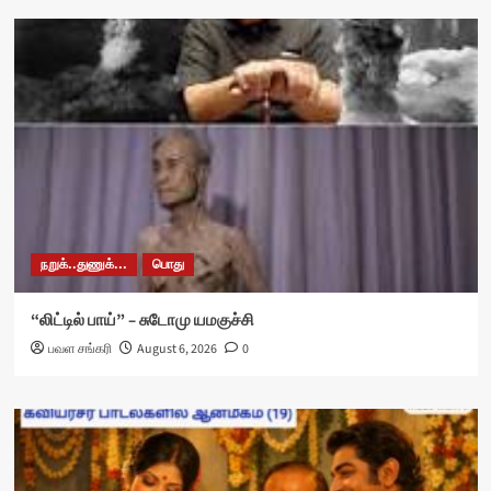
நறுக்..துணுக்...
பொது
“லிட்டில் பாய்” – சுடோமு யமகுச்சி
பவள சங்கரி
August 6, 2026
0