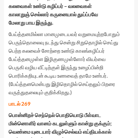
கலவைகள் உண்டு கழிப்பர் – வலவைகள்
காலாறுஞ் செல்லார் கருனையால் துய்ப்பவே
மேலாறு பாய இருந்து.
பேய்த்தனமில்லா மானமுடையவர் வறுமையுற்றபோதும்
பெருந்தொலைவு நடந்து சென்று சிறுதொழில் செய்து
பெற்ற கலவைச் சோற்றை உண்டு காலங்கழிப்பர்
பேய்த்தனமுள்ள இழிகுணமுள்ளோர் வியர்வை
பெருகி வழிய வீட்டிற்குள் இருந்து உழைப்பின்றி
பொரிக்கறியுடன் கூடிய உணவைத் தாமே உண்பர்.
(பேய்த்தனமென்பது இழிதொழில் செய்தலும் பிறரை
வருத்துதலையும் குறிக்கிறது.)
பாடல் 269
பொன்னிறச் செந்நெல் பொதியொடு பீள்வாட
மின்னொளிர் வானம் கடலுள்ளும் கான்று குக்கும்
;
வெண்மை யுடையார் விழுச்செல்வம் எய்தியக்கால்