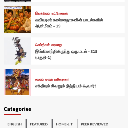
இலக்கியம்
கட்டுரைகள்
கவியரசர் கண்ணதாசனின் பாடல்களில்
ஆன்மீகம் – 19
செய்திகள்
வரலாறு
இங்கிலாந்திலிருந்து ஒரு மடல் – 315
(பகுதி-1)
சமயம்
மரபுக் கவிதைகள்
சக்தியும் சிவனும் நித்தியம் ஆவார்!
Categories
ENGLISH
FEATURED
HOME-LIT
PEER REVIEWED