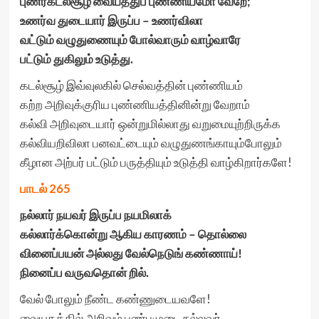
புணர்கடல்சூழ் வையத்துப் புண்ணியமோ வேறே
;
உணர்வ துடையார் இருப்ப – உணர்விலா
வட்டும் வழுதுணையும் போல்வாரும் வாழ்வாரே
பட்டும் துகிலும் உடுத்து.
கடல்சூழ் இவ்வுலகில் செல்வத்தின் புண்ணியம்
கற்ற அறிவுக்குரிய புண்ணியத்தினின்று வேறாம்
கல்வி அறிவுடையார் ஒன்றுமில்லாது வறுமையுற்றிருக்க
கல்வியறிவிலா பனவட்டையும் வழுதுணங்காயும்போலும்
கீழான அற்பர் பட்டும் பருத்தியும் உடுத்தி வாழ்கிறார்களே!
பாடல் 265
நல்லார் நயவர் இருப்ப நயமிலாக்
கல்லார்க்கொன்று ஆகிய காரணம் – தொல்லை
வினைப்பயன் அல்லது வேல்நெடுங் கண்ணாய்!
நினைப்ப வருவதொன் றில்.
வேல் போலும் நீண்ட கண்ணுடையவளே!
வையகத்தில் அறிவும் பண்புமுடை நல்லவர்