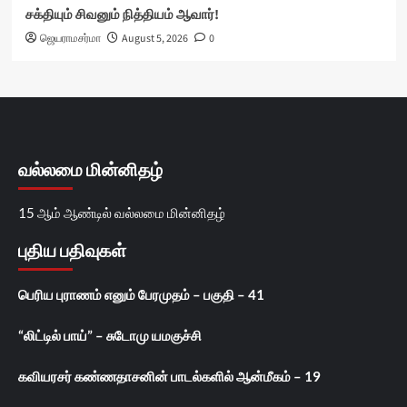
சக்தியும் சிவனும் நித்தியம் ஆவார்!
ஜெயராமசர்மா
August 5, 2026
0
வல்லமை மின்னிதழ்
15 ஆம் ஆண்டில் வல்லமை மின்னிதழ்
புதிய பதிவுகள்
பெரிய புராணம் எனும் பேரமுதம் – பகுதி – 41
“லிட்டில் பாய்” – சுடோமு யமகுச்சி
கவியரசர் கண்ணதாசனின் பாடல்களில் ஆன்மீகம் – 19