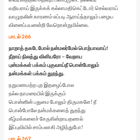
வறியராய் இருக்கக் கல்லாமதிகெட்டோர் செல்வராய்
வாழுதலின் காரணம் எப்படி ஆராய்ந்தாலும் பழைய
வினைப்பயனன்றி வேறொன்றுமில்லை.
பாடல் 266
நாறாத் தகடேபோல் நன்மலர்மேல் பொற்பாவாய்!
நீறாய் நிலத்து விளியரோ – வேறாய
புன்மக்கள் பக்கம் புகுவாய்நீ பொன்போலும்
நன்மக்கள் பக்கம் துறந்து.
நறுமணமற்ற புற இதழைப்போல
நல்ல தாமரையில் இருக்கும்
பொன்னின் பதுமை போலும் திருமகளே! நீ
பொன்போலே நன்மக்களைத் துறந்து
கீழ்மக்களைச் சேருகின்றாயதனால்
இப்புவியில் சாம்பலாகி அழிந்துபோ!
பாடல் 267