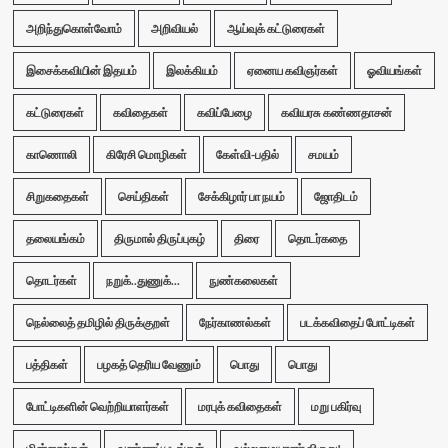
அறிந்துகொள்வோம்
அறிவியல்
ஆய்வுக் கட்டுரைகள்
இசைக்கவியின் இதயம்
இலக்கியம்
ஏனைய கவிஞர்கள்
ஓவியங்கள்
கட்டுரைகள்
கவிதைகள்
கவிப்பேழை
கவியரசு கண்ணதாசன்
காணொலி
கிரேசி மொழிகள்
கேள்வி-பதில்
சமயம்
சிறுகதைகள்
செய்திகள்
சேக்கிழார் பா நயம்
ஜோதிடம்
தலையங்கம்
திருமால் திருப்புகழ்
திரை
தொடர்கதை
தொடர்கள்
நறுக்..துணுக்...
நுண்கலைகள்
நெல்லைத் தமிழில் திருக்குறள்
நேர்காணல்கள்
படக்கவிதைப் போட்டிகள்
பத்திகள்
பழகத் தெரிய வேணும்
பொது
பொது
போட்டிகளின் வெற்றியாளர்கள்
மரபுக் கவிதைகள்
மறு பகிர்வு