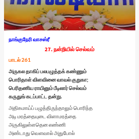
நாங்குநேரி வாசஸ்ரீ
27. நன்றியில் செல்வம்
பாடல் 261
அருகல தாகிப் பலபழுத்தக் கண்ணும்
பொரிதாள் விளவினை வாவல் குறுகா
;
பெரிதணிய ராயினும் பீடிலார் செல்வம்
கருதுங் கடப்பாட்ட தன்று.
அதிகமாய்ப் பழுத்திருந்தாலும் பொரிந்த
அடி மரத்தையுடை விளாமரத்தை
அருகிலுள்ளதென எண்ணி
அண்டாது வௌவால் அதுபோல்