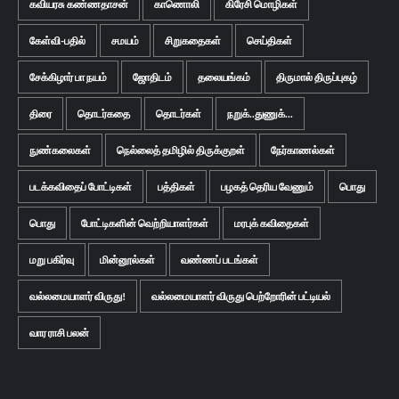
கவியரசு கண்ணதாசன்
காணொலி
கிரேசி மொழிகள்
கேள்வி-பதில்
சமயம்
சிறுகதைகள்
செய்திகள்
சேக்கிழார் பா நயம்
ஜோதிடம்
தலையங்கம்
திருமால் திருப்புகழ்
திரை
தொடர்கதை
தொடர்கள்
நறுக்..துணுக்...
நுண்கலைகள்
நெல்லைத் தமிழில் திருக்குறள்
நேர்காணல்கள்
படக்கவிதைப் போட்டிகள்
பத்திகள்
பழகத் தெரிய வேணும்
பொது
பொது
போட்டிகளின் வெற்றியாளர்கள்
மரபுக் கவிதைகள்
மறு பகிர்வு
மின்னூல்கள்
வண்ணப் படங்கள்
வல்லமையாளர் விருது!
வல்லமையாளர் விருது பெற்றோரின் பட்டியல்
வார ராசி பலன்