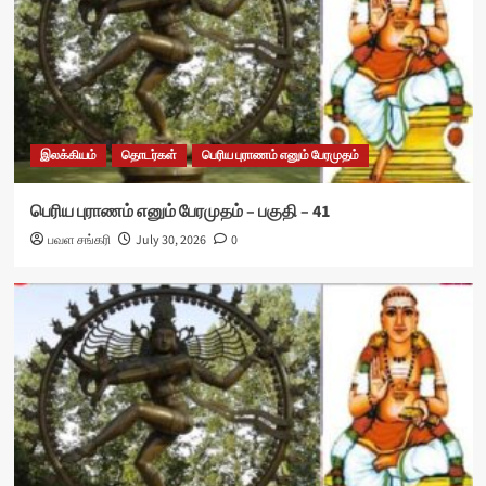
இலக்கியம்
தொடர்கள்
பெரிய புராணம் எனும் பேரமுதம்
பெரிய புராணம் எனும் பேரமுதம் – பகுதி – 41
பவள சங்கரி
July 30, 2026
0