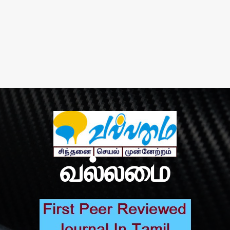
வல்லமை