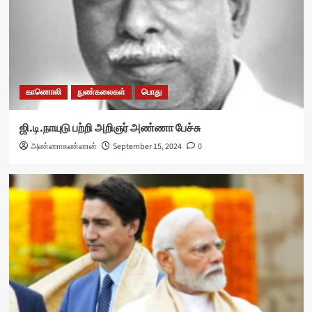
காணொலி
நுண்கலைகள்
பொது
ஜி.டி.நாயுடு பற்றி அறிஞர் அண்ணா பேச்சு
அண்ணாகண்ணன்
September 15, 2024
0