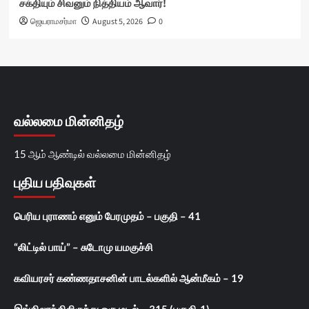
சக்தியும் சிவனும் நித்தியம் ஆவார்!
ஜெயராமசர்மா
August 5, 2026
0
வல்லமை மின்னிதழ்
15 ஆம் ஆண்டில் வல்லமை மின்னிதழ்
புதிய பதிவுகள்
பெரிய புராணம் எனும் பேரமுதம் – பகுதி – 41
“லிட்டில் பாய்” – சுடோமு யமகுச்சி
கவியரசர் கண்ணதாசனின் பாடல்களில் ஆன்மீகம் – 19
இங்கிலாந்திலிருந்து ஒரு மடல் – 315 (பகுதி-1)