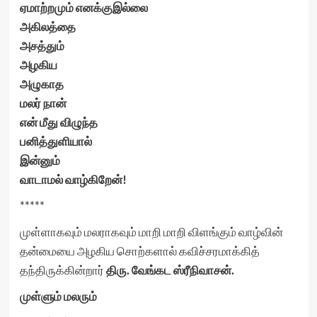
ஏமாற்றமும் எனக்குஇல்லை
அகிலத்தை
அசத்தும்
அழகிய
அழுகாத
மலர் நான்
என் மீது விழுந்த
பனித்துளியால்
இன்னும்
வாடாமல் வாழ்கிறேன்!
*****
முள்ளாகவும் மலராகவும் மாறி மாறி விளங்கும் வாழ்வின்
தன்மையை அழகிய சொற்களால் கவிச்சரமாக்கித்
தந்திருக்கின்றார்
திரு. வேங்கட ஸ்ரீநிவாசன்.
முள்ளும் மலரும்