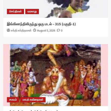
செய்திகள்
வரலாறு
இங்கிலாந்திலிருந்து ஒரு மடல் – 315 (பகுதி-1)
சக்தி சக்திதாசன்
August 5, 2026
0
சமயம்
மரபுக் கவிதைகள்