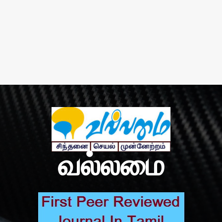
வல்லமை