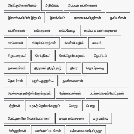
அறிந்துகொள்வோம்
அறிவியல்
ஆய்வுக் கட்டுரைகள்
இசைக்கவியின் இதயம்
இலக்கியம்
ஏனைய கவிஞர்கள்
ஓவியங்கள்
கட்டுரைகள்
கவிதைகள்
கவிப்பேழை
கவியரசு கண்ணதாசன்
காணொலி
கிரேசி மொழிகள்
கேள்வி-பதில்
சமயம்
சிறுகதைகள்
செய்திகள்
சேக்கிழார் பா நயம்
ஜோதிடம்
தலையங்கம்
திருமால் திருப்புகழ்
திரை
தொடர்கதை
தொடர்கள்
நறுக்..துணுக்...
நுண்கலைகள்
நெல்லைத் தமிழில் திருக்குறள்
நேர்காணல்கள்
படக்கவிதைப் போட்டிகள்
பத்திகள்
பழகத் தெரிய வேணும்
பொது
பொது
போட்டிகளின் வெற்றியாளர்கள்
மரபுக் கவிதைகள்
மறு பகிர்வு
மின்னூல்கள்
வண்ணப் படங்கள்
வல்லமையாளர் விருது!