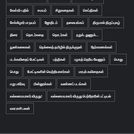
கேள்வி-பதில்
சமயம்
சிறுகதைகள்
செய்திகள்
சேக்கிழார் பா நயம்
ஜோதிடம்
தலையங்கம்
திருமால் திருப்புகழ்
திரை
தொடர்கதை
தொடர்கள்
நறுக்..துணுக்...
நுண்கலைகள்
நெல்லைத் தமிழில் திருக்குறள்
நேர்காணல்கள்
படக்கவிதைப் போட்டிகள்
பத்திகள்
பழகத் தெரிய வேணும்
பொது
பொது
போட்டிகளின் வெற்றியாளர்கள்
மரபுக் கவிதைகள்
மறு பகிர்வு
மின்னூல்கள்
வண்ணப் படங்கள்
வல்லமையாளர் விருது!
வல்லமையாளர் விருது பெற்றோரின் பட்டியல்
வார ராசி பலன்