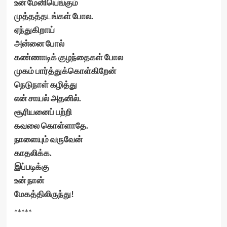
உன் மேனியெங்கும்
முத்தத்தடங்கள் போல.
ஏந்துகிறாய்
அன்னை போல்
கண்ணாடிக் குழந்தைகள் போல
முகம் பார்த்துக்கொள்கிறேன்
நெடுநாள் கழித்து
என் சாயல் அதனில்.
சூரியனைப் பற்றி
கவலை கொள்ளாதே.
நாளையும் வருவேன்
காதலிக்க.
இப்படிக்கு
உன் நான்
மேகத்திலிருந்து!
*****