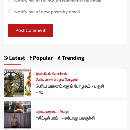
Notify me of follow-up comments by email.
Notify me of new posts by email.
Latest
Popular
Trending
இலக்கியம்
தொடர்கள்
பெரிய புராணம் எனும் பேரமுதம்
பெரிய புராணம் எனும் பேரமுதம் – பகுதி
– 41
நறுக்..துணுக்...
பொது
“லிட்டில் பாய்” – சுடோமு யமகுச்சி