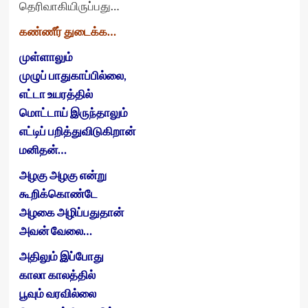
தெரிவாகியிருப்பது…
கண்ணீர் துடைக்க…
முள்ளாலும்
முழுப் பாதுகாப்பில்லை,
எட்டா உயரத்தில்
மொட்டாய் இருந்தாலும்
எட்டிப் பறித்துவிடுகிறான்
மனிதன்…
அழகு அழகு என்று
கூறிக்கொண்டே
அழகை அழிப்பதுதான்
அவன் வேலை…
அதிலும் இப்போது
காலா காலத்தில்
பூவும் வரவில்லை