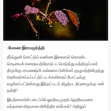
-மேகலா இராமமூர்த்தி
நீர்த்துளி சொட்டும் வண்ண இலைகள் கொண்ட
செடியைக் கலைநயத்தோடு படமெடுத்து வந்திருப்பவர்
திருமிகு. ராமலக்ஷ்மி. வல்லமை பிளிக்கர் குழுமத்திலிருந்து
தெரிவுசெய்யப்பட்டுப் படக்கவிதைப் போட்டிக்கு
வழங்கப்பட்டுள்ளது இந்தப் படம். நிழற்பட நிபுணருக்கு என்
நன்றி!
இயற்கையின் படைப்பில் ஓரறிவு முதல் ஆறறிவு வரை
எத்தனை விதமான விசித்திர உயிர்கள்! அதிலும்