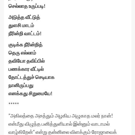
செல்லாத உருப்படி!
அடுத்த வீட்டுத்
துளசி மாடம்
நீரின்றி வாட்டம்!
குடிக்க நீரின்றித்
தெரு எல்லாம்
தவியோ தவிப்பில்
பணக்கார வீட்டில்
தோட்டத்துச் செடியாக
நானிருப்பது
எனக்கது சிறுமையே!
*****
”அகிலத்தை அசத்தும் அழகிய அழுகாத மலர் நான்!
என்மீது விழுந்த பனித்துளியால் இன்னும் வாடாமல்
வாழ்கிறேன்” என்று தன்னிலை விளக்கும் ரோஜாவைக்