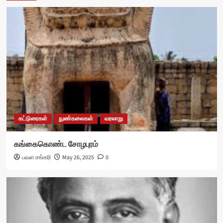
கட்டுரைகள்
நுண்கலைகள்
வரலாறு
கங்கைகொண்ட சோழபுரம்
பவள சங்கரி
May 26, 2025
0