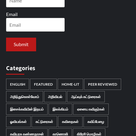
Email
Categories
ENGLISH
FEATURED
HOME-LIT
PEER REVIEWED
அறிந்துகொள்வோம்
அறிவியல்
ஆய்வுக் கட்டுரைகள்
இசைக்கவியின் இதயம்
இலக்கியம்
ஏனைய கவிஞர்கள்
ஓவியங்கள்
கட்டுரைகள்
கவிதைகள்
கவிப்பேழை
கவியரசு கண்ணதாசன்
காணொலி
கிரேசி மொழிகள்