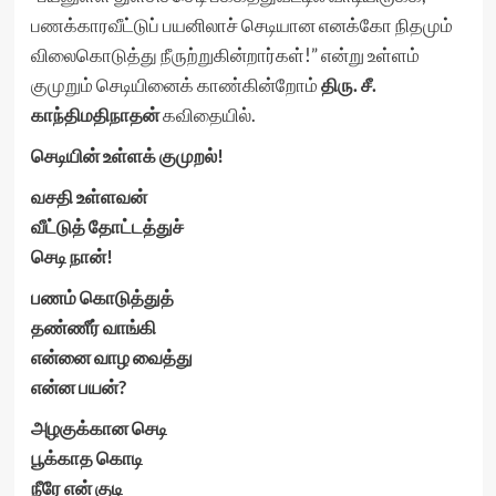
பணக்காரவீட்டுப் பயனிலாச் செடியான எனக்கோ நிதமும்
விலைகொடுத்து நீருற்றுகின்றார்கள்!” என்று உள்ளம்
குமுறும் செடியினைக் காண்கின்றோம்
திரு. சீ.
காந்திமதிநாதன்
கவிதையில்.
செடியின் உள்ளக் குமுறல்!
வசதி உள்ளவன்
வீட்டுத் தோட்டத்துச்
செடி நான்!
பணம் கொடுத்துத்
தண்ணீர் வாங்கி
என்னை வாழ வைத்து
என்ன பயன்?
அழகுக்கான செடி
பூக்காத கொடி
நீரே என் குடி