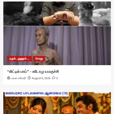
நறுக்..துணுக்...
பொது
“லிட்டில் பாய்” – சுடோமு யமகுச்சி
பவள சங்கரி
August 6, 2026
0