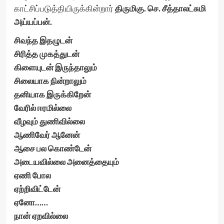
காட்சிப்படுத்தியிருக்கின்றார்
திருமிகு. செ. சீத்தாலட்சுமி
அய்யப்பன்.
சிவந்த இதழுடன்
சிரித்த முகத்துடன்
கிளையுடன் இருந்தாலும்
சிலையாக நின்றாலும்
தனியாக இருக்கிறேன்
வேரில் ஈரமில்லை
வீழவும் துணிவில்லை
ஆணிவேர் ஆனேன்
ஆசை பல கொண்டேன்
அடையவில்லை அனைத்தையும்
ஏணி போல
ஏற்றிவிட்டேன்
ஏனோ……
நான் ஏறவில்லை