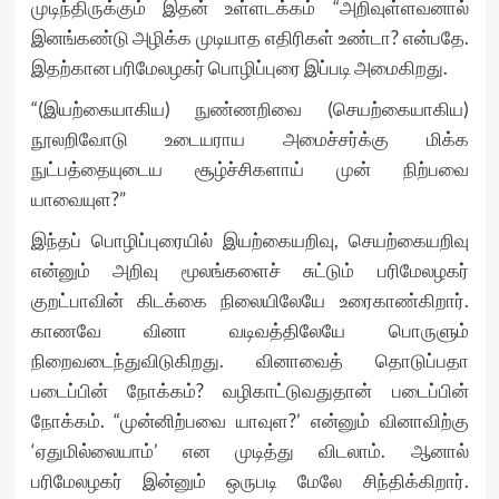
முடிந்திருக்கும் இதன் உள்ளடக்கம் “அறிவுள்ளவனால்
இனங்கண்டு அழிக்க முடியாத எதிரிகள் உண்டா? என்பதே.
இதற்கான பரிமேலழகர் பொழிப்புரை இப்படி அமைகிறது.
“(இயற்கையாகிய) நுண்ணறிவை (செயற்கையாகிய)
நூலறிவோடு உடையராய அமைச்சர்க்கு மிக்க
நுட்பத்தையுடைய சூழ்ச்சிகளாய் முன் நிற்பவை
யாவையுள?”
இந்தப் பொழிப்புரையில் இயற்கையறிவு, செயற்கையறிவு
என்னும் அறிவு மூலங்களைச் சுட்டும் பரிமேலழகர்
குறட்பாவின் கிடக்கை நிலையிலேயே உரைகாண்கிறார்.
காணவே வினா வடிவத்திலேயே பொருளும்
நிறைவடைந்துவிடுகிறது. வினாவைத் தொடுப்பதா
படைப்பின் நோக்கம்? வழிகாட்டுவதுதான் படைப்பின்
நோக்கம். “முன்னிற்பவை யாவுள?’ என்னும் வினாவிற்கு
‘ஏதுமில்லையாம்’ என முடித்து விடலாம். ஆனால்
பரிமேலழகர் இன்னும் ஒருபடி மேலே சிந்திக்கிறார்.