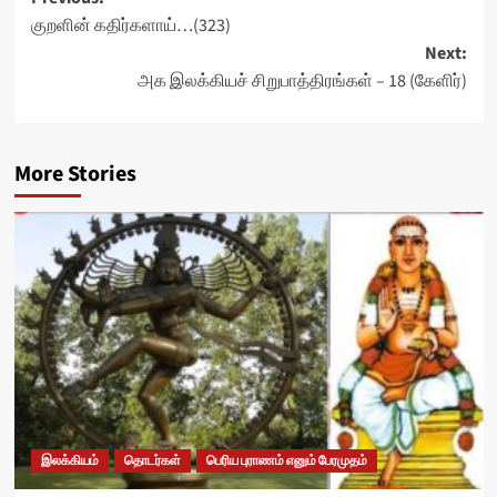
Post
குறளின் கதிர்களாய்…(323)
navigation
Next:
அக இலக்கியச் சிறுபாத்திரங்கள் – 18 (கேளிர்)
More Stories
இலக்கியம்
தொடர்கள்
பெரிய புராணம் எனும் பேரமுதம்