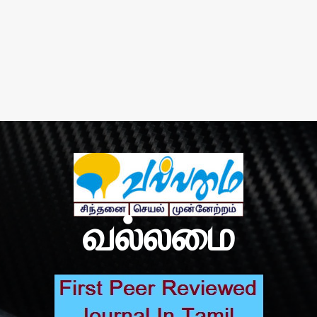
வல்லமை