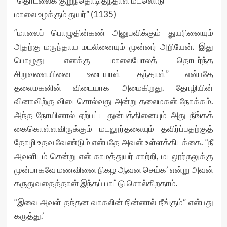
“தொடலைக் குறுந்தொடி தந்தாள் மடலொடு
மாலை உழக்கும் துயர்” (1135)
“மாலைப் பொழுதின்கண் அனுபவிக்கும் துயரினையும்
அதற்கு மருந்தாய மடலினையும் முன்னர் அறியேன். இது
பொழுது எனக்கு மாலைபோலத் தொடர்ந்த
சிறுவளையினை உடையாள் தந்தாள்” என்பதே
தலைமகனின் விடையாக அமைகிறது. தோழியின்
வினாவிற்கு விடைசொல்வது அன்று தலைமகன் நோக்கம்.
அந்த நோயினால் ஏற்பட்ட துன்பத்தினையும் அது நீங்கக்
கைகொள்ளவிருக்கும் மடலூர்தலையும் தவிர்ப்பதற்குத்
தோழி உதவ வேண்டும் என்பதே அவன் உள்ளக்கிடக்கை. “நீ
அவளிடம் சென்று என் காமத்துயர் சாற்றி, மடலூர்தலுக்கு
முன்பாகவே மணவினை நிகழ ஆவன செய்க’ என்று அவன்
கருதுவதைத்தான் இந்தப் பாட்டு சொல்கிறதாம்.
“இவை அவள் தந்தன வாகலின் நின்னால் நீங்கும்” என்பது
கருத்து.’