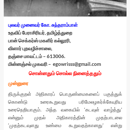
புலவர் முனைவர் கோ. சுந்தராம்பாள்
உதவிப் பேராசிரியர், தமிழ்த்துறை
பான் செக்கர்ஸ் மகளிர் கல்லூரி,
விளார் புறவழிச்சாலை,
தஞ்சை மாவட்டம் – 613006.
மின்னஞ்சல் முகவரி –
egowrisss@gmail.com
சொன்னதும் சொல்ல நினைத்ததும்
முன்னுரை
திருக்குறள் அதிகாரப் பொருண்மைகளைப் பகுத்துக்
கொண்டு உரைகூறுவது பரிமேலழகர்க்கேயுரிய
உரைநெறியாகும். அந்த வகையில் ‘கடவுள் வாழ்த்து’
என்னும் முதல் அதிகாரத்தின் முதற்பாடலை
‘முதற்கடவுளது உண்மை கூறுவதற்கானது’ என்று