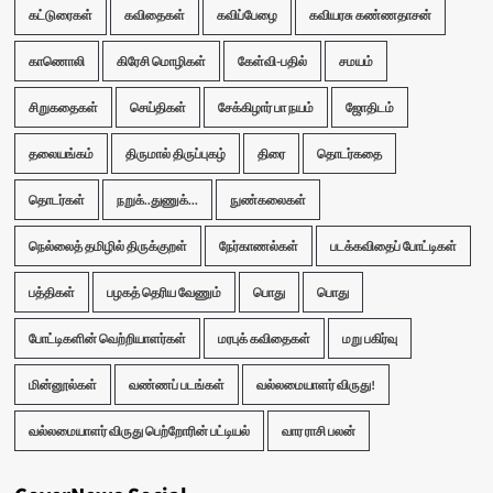
கட்டுரைகள்
கவிதைகள்
கவிப்பேழை
கவியரசு கண்ணதாசன்
காணொலி
கிரேசி மொழிகள்
கேள்வி-பதில்
சமயம்
சிறுகதைகள்
செய்திகள்
சேக்கிழார் பா நயம்
ஜோதிடம்
தலையங்கம்
திருமால் திருப்புகழ்
திரை
தொடர்கதை
தொடர்கள்
நறுக்..துணுக்...
நுண்கலைகள்
நெல்லைத் தமிழில் திருக்குறள்
நேர்காணல்கள்
படக்கவிதைப் போட்டிகள்
பத்திகள்
பழகத் தெரிய வேணும்
பொது
பொது
போட்டிகளின் வெற்றியாளர்கள்
மரபுக் கவிதைகள்
மறு பகிர்வு
மின்னூல்கள்
வண்ணப் படங்கள்
வல்லமையாளர் விருது!
வல்லமையாளர் விருது பெற்றோரின் பட்டியல்
வார ராசி பலன்