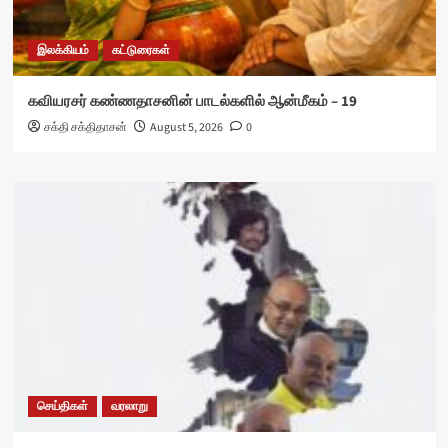
இலக்கியம்
கட்டுரைகள்
கவியரசர் கண்ணதாசனின் பாடல்களில் ஆன்மீகம் – 19
சக்தி சக்திதாசன்
August 5, 2026
0
செய்திகள்
வரலாறு