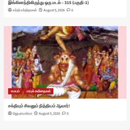
இங்கிலாந்திலிருந்து ஒரு மடல் – 315 (பகுதி-1)
சக்தி சக்திதாசன்
August 5, 2026
0
சமயம்
மரபுக் கவிதைகள்
சக்தியும் சிவனும் நித்தியம் ஆவார்!
ஜெயராமசர்மா
August 5, 2026
0