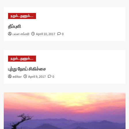
நறுக்..துணுக்...
தீம்புளி
பவள சங்கரி
April 10, 2017
0
நறுக்..துணுக்...
புற்று நோய் சிகிச்சை
editor
April 9, 2017
0