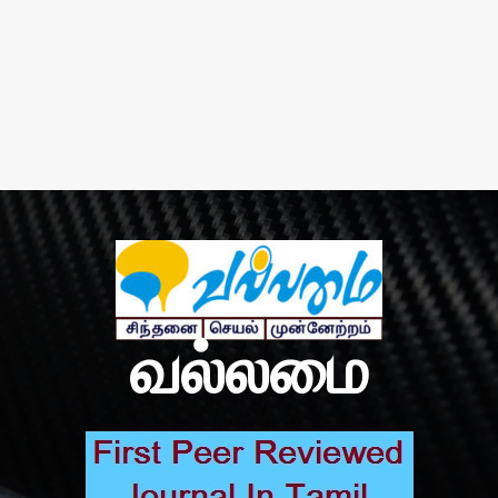
வல்லமை