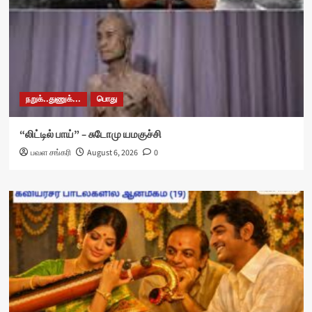
நறுக்..துணுக்...
பொது
“லிட்டில் பாய்” – சுடோமு யமகுச்சி
பவள சங்கரி
August 6, 2026
0