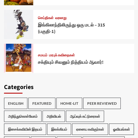
செய்திகள்
வரலாறு
இங்கிலாந்திலிருந்து ஒரு மடல் – 315
(பகுதி-1)
சமயம்
மரபுக் கவிதைகள்
சக்தியும் சிவனும் நித்தியம் ஆவார்!
Categories
ENGLISH
FEATURED
HOME-LIT
PEER REVIEWED
அறிந்துகொள்வோம்
அறிவியல்
ஆய்வுக் கட்டுரைகள்
இசைக்கவியின் இதயம்
இலக்கியம்
ஏனைய கவிஞர்கள்
ஓவியங்கள்