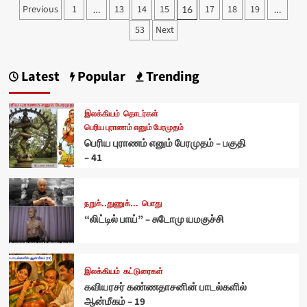
Posts
Previous
1
13
14
15
17
18
19
…
16
…
pagination
53
Next
Latest
Popular
Trending
இலக்கியம்
தொடர்கள்
பெரிய புராணம் எனும் பேரமுதம்
பெரிய புராணம் எனும் பேரமுதம் – பகுதி
– 41
நறுக்..துணுக்...
பொது
“லிட்டில் பாய்” – சுடோமு யமகுச்சி
இலக்கியம்
கட்டுரைகள்
கவியரசர் கண்ணதாசனின் பாடல்களில்
ஆன்மீகம் – 19