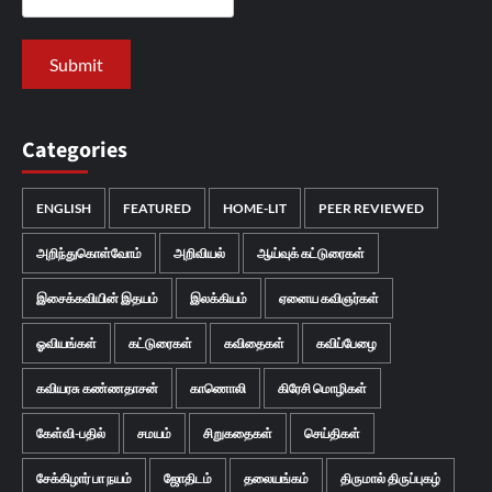
Categories
ENGLISH
FEATURED
HOME-LIT
PEER REVIEWED
அறிந்துகொள்வோம்
அறிவியல்
ஆய்வுக் கட்டுரைகள்
இசைக்கவியின் இதயம்
இலக்கியம்
ஏனைய கவிஞர்கள்
ஓவியங்கள்
கட்டுரைகள்
கவிதைகள்
கவிப்பேழை
கவியரசு கண்ணதாசன்
காணொலி
கிரேசி மொழிகள்
கேள்வி-பதில்
சமயம்
சிறுகதைகள்
செய்திகள்
சேக்கிழார் பா நயம்
ஜோதிடம்
தலையங்கம்
திருமால் திருப்புகழ்