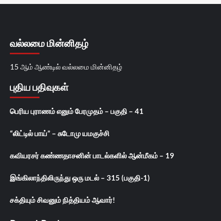
வல்லமை மின்னிதழ்
15 ஆம் ஆண்டில் வல்லமை மின்னிதழ்
புதிய பதிவுகள்
பெரிய புராணம் எனும் பேரமுதம் – பகுதி – 41
“லிட்டில் பாய்” – சுடோமு யமகுச்சி
கவியரசர் கண்ணதாசனின் பாடல்களில் ஆன்மீகம் – 19
இங்கிலாந்திலிருந்து ஒரு மடல் – 315 (பகுதி-1)
சக்தியும் சிவனும் நித்தியம் ஆவார்!