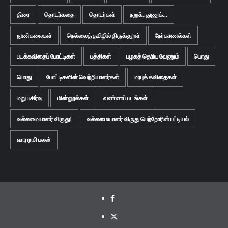
திரை
தொடர்கதை
தொடர்கள்
நறுக்..துணுக்...
நுண்கலைகள்
நெல்லைத் தமிழில் திருக்குறள்
நேர்காணல்கள்
படக்கவிதைப் போட்டிகள்
பத்திகள்
பழகத் தெரிய வேணும்
பொது
பொது
போட்டிகளின் வெற்றியாளர்கள்
மரபுக் கவிதைகள்
மறு பகிர்வு
மின்னூல்கள்
வண்ணப் படங்கள்
வல்லமையாளர் விருது!
வல்லமையாளர் விருது பெற்றோரின் பட்டியல்
வார ராசி பலன்
Facebook
Twitter