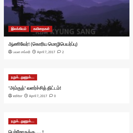
இலக்கியம்
கவிதைகள்
ஆணிவேர்! (கொரிய மொழிபெயர்ப்பு)
பவள சங்கரி
April 7, 2017
2
நறுக்..துணுக்...
’அம்ருத்’ வளர்ச்சித் திட்டம்!
editor
April 7, 2017
0
நறுக்..துணுக்...
பெற்றோருக்கு…. !