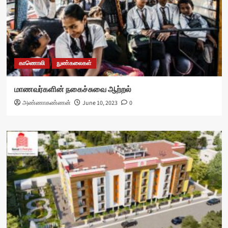
காணொலி
நுண்கலைகள்
மாணவர்களின் நகைச்சுவை ஆற்றல்
அண்ணாகண்ணன்
June 10, 2023
0