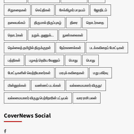
சிறுகதைகள்
செய்திகள்
சேக்கிழார் பா நயம்
ஜோதிடம்
தலையங்கம்
திருமால் திருப்புகழ்
திரை
தொடர்கதை
தொடர்கள்
நறுக்..துணுக்...
நுண்கலைகள்
நெல்லைத் தமிழில் திருக்குறள்
நேர்காணல்கள்
படக்கவிதைப் போட்டிகள்
பத்திகள்
பழகத் தெரிய வேணும்
பொது
பொது
போட்டிகளின் வெற்றியாளர்கள்
மரபுக் கவிதைகள்
மறு பகிர்வு
மின்னூல்கள்
வண்ணப் படங்கள்
வல்லமையாளர் விருது!
வல்லமையாளர் விருது பெற்றோரின் பட்டியல்
வார ராசி பலன்
CoverNews Social
Facebook