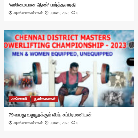
‘வலிமையான ஆண்’ பார்த்தசாரதி
அண்ணாகண்ணன்
June 9, 2023
0
காணொலி
நுண்கலைகள்
79 வயது வலுதூக்கும் வீரர், சுப்பிரமணியன்
அண்ணாகண்ணன்
June 9, 2023
0