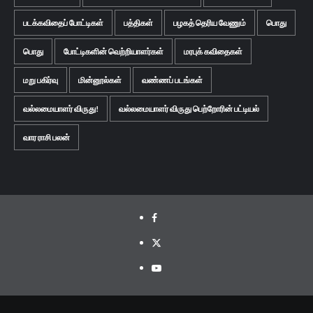
படக்கவிதைப் போட்டிகள்
பத்திகள்
பழகத் தெரிய வேணும்
பொது
பொது
போட்டிகளின் வெற்றியாளர்கள்
மரபுக் கவிதைகள்
மறு பகிர்வு
மின்னூல்கள்
வண்ணப் படங்கள்
வல்லமையாளர் விருது!
வல்லமையாளர் விருது பெற்றோரின் பட்டியல்
வார ராசி பலன்
Facebook
Twitter
Youtube