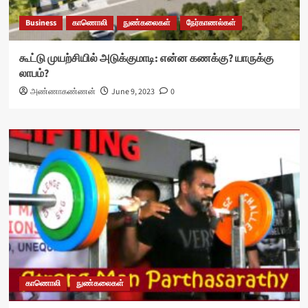
Business
காணொலி
நுண்கலைகள்
நேர்காணல்கள்
கூட்டு முயற்சியில் அடுக்குமாடி: என்ன கணக்கு? யாருக்கு
லாபம்?
அண்ணாகண்ணன்
June 9, 2023
0
காணொலி
நுண்கலைகள்