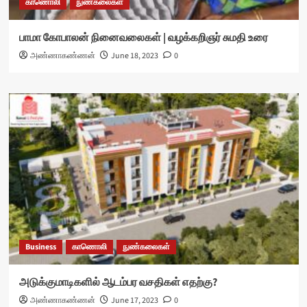
காணொலி
நுண்கலைகள்
பாமா கோபாலன் நினைவலைகள் | வழக்கறிஞர் சுமதி உரை
அண்ணாகண்ணன்
June 18, 2023
0
Business
காணொலி
நுண்கலைகள்
அடுக்குமாடிகளில் ஆடம்பர வசதிகள் எதற்கு?
அண்ணாகண்ணன்
June 17, 2023
0