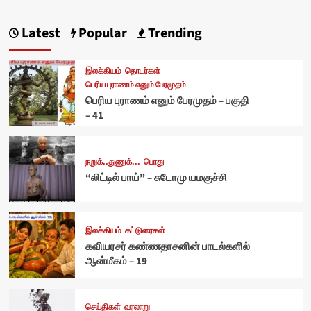
Latest
Popular
Trending
இலக்கியம்
தொடர்கள்
பெரிய புராணம் எனும் பேரமுதம்
பெரிய புராணம் எனும் பேரமுதம் – பகுதி
– 41
நறுக்..துணுக்...
பொது
“லிட்டில் பாய்” – சுடோமு யமகுச்சி
இலக்கியம்
கட்டுரைகள்
கவியரசர் கண்ணதாசனின் பாடல்களில்
ஆன்மீகம் – 19
செய்திகள்
வரலாறு