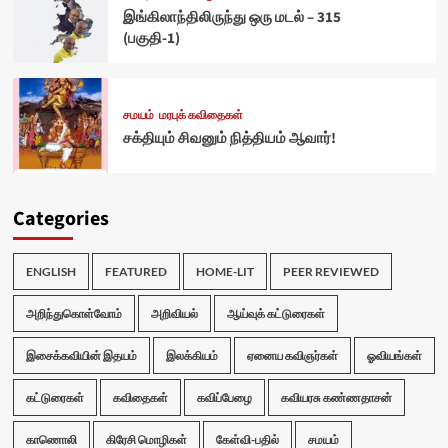
இங்கிலாந்திலிருந்து ஒரு மடல் – 315
(பகுதி-1)
சமயம்
மரபுக் கவிதைகள்
சக்தியும் சிவனும் நித்தியம் ஆவார்!
Categories
ENGLISH
FEATURED
HOME-LIT
PEER REVIEWED
அறிந்துகொள்வோம்
அறிவியல்
ஆய்வுக் கட்டுரைகள்
இசைக்கவியின் இதயம்
இலக்கியம்
ஏனைய கவிஞர்கள்
ஓவியங்கள்
கட்டுரைகள்
கவிதைகள்
கவிப்பேழை
கவியரசு கண்ணதாசன்
காணொலி
கிரேசி மொழிகள்
கேள்வி-பதில்
சமயம்