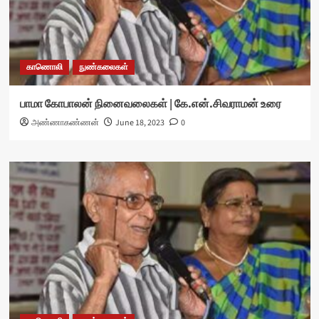
காணொலி
நுண்கலைகள்
பாமா கோபாலன் நினைவலைகள் | கே.என்.சிவராமன் உரை
அண்ணாகண்ணன்
June 18, 2023
0