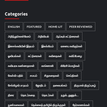
Categories
ENGLISH
FEATURED
HOME-LIT
PEER REVIEWED
அறிந்துகொள்வோம்
அறிவியல்
ஆய்வுக் கட்டுரைகள்
இசைக்கவியின் இதயம்
இலக்கியம்
ஏனைய கவிஞர்கள்
ஓவியங்கள்
கட்டுரைகள்
கவிதைகள்
கவிப்பேழை
கவியரசு கண்ணதாசன்
காணொலி
கிரேசி மொழிகள்
கேள்வி-பதில்
சமயம்
சிறுகதைகள்
செய்திகள்
சேக்கிழார் பா நயம்
ஜோதிடம்
தலையங்கம்
திருமால் திருப்புகழ்
திரை
தொடர்கதை
தொடர்கள்
நறுக்..துணுக்...
நுண்கலைகள்
நெல்லைத் தமிழில் திருக்குறள்
நேர்காணல்கள்