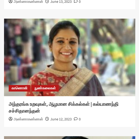
அண்ணாகண்ணன்
June 13, 2023
0
காணொலி
நுண்கலைகள்
அந்தரங்க உறவுகள், ஆழமான சிக்கல்கள் | கல்யாணந்தி
சச்சிதானந்தன்
அண்ணாகண்ணன்
June 12, 2023
0