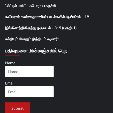
“லிட்டில் பாய்” – சுடோமு யமகுச்சி
கவியரசர் கண்ணதாசனின் பாடல்களில் ஆன்மீகம் – 19
இங்கிலாந்திலிருந்து ஒரு மடல் – 315 (பகுதி-1)
சக்தியும் சிவனும் நித்தியம் ஆவார்!
பதிவுகளை மின்னஞ்சலில் பெற
Name
Email