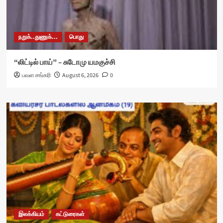
நறுக்..துணுக்...
பொது
“லிட்டில் பாய்” – சுடோமு யமகுச்சி
பவள சங்கரி
August 6, 2026
0
இலக்கியம்
கட்டுரைகள்