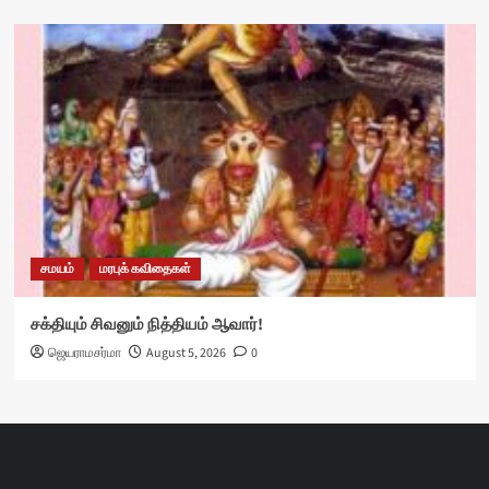
சமயம்
மரபுக் கவிதைகள்
சக்தியும் சிவனும் நித்தியம் ஆவார்!
ஜெயராமசர்மா
August 5, 2026
0