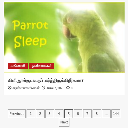
காணொலி
நுண்கலைகள்
கிளி தூங்குவதைப் பார்த்திருக்கிறீர்களா?
அண்ணாகண்ணன்
June 7, 2023
0
Posts
Previous
1
2
3
4
6
7
8
144
5
…
pagination
Next