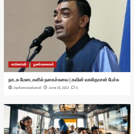
காணொலி
நுண்கலைகள்
நாடக மேடைகளில் நகைச்சுவை | கவின் வாலிதாசன் பேச்சு
அண்ணாகண்ணன்
June 10, 2023
0