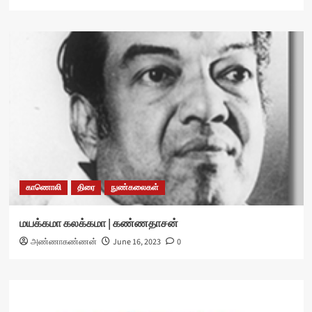
காணொலி
திரை
நுண்கலைகள்
மயக்கமா கலக்கமா | கண்ணதாசன்
அண்ணாகண்ணன்
June 16, 2023
0