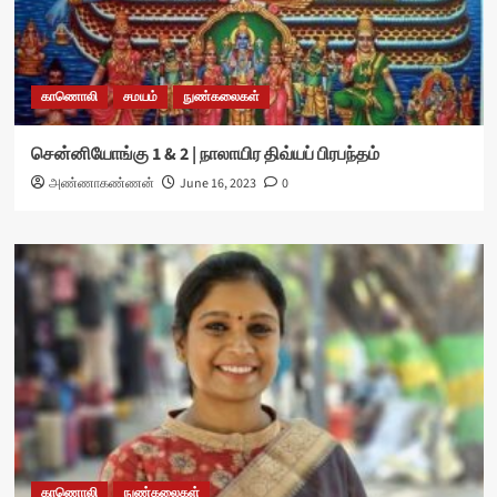
காணொலி
சமயம்
நுண்கலைகள்
சென்னியோங்கு 1 & 2 | நாலாயிர திவ்யப் பிரபந்தம்
அண்ணாகண்ணன்
June 16, 2023
0
காணொலி
நுண்கலைகள்