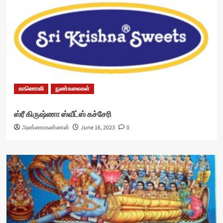
காணொலி
நுண்கலைகள்
ஸ்ரீ கிருஷ்ணா ஸ்வீட்ஸ் கச்சேரி
அண்ணாகண்ணன்
June 16, 2023
0