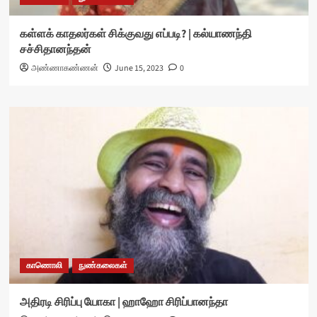
கள்ளக் காதலர்கள் சிக்குவது எப்படி? | கல்யாணந்தி
சச்சிதானந்தன்
அண்ணாகண்ணன்
June 15, 2023
0
காணொலி
நுண்கலைகள்
அதிரடி சிரிப்பு யோகா | ஹாஹோ சிரிப்பானந்தா