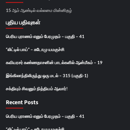
15 ஆம் ஆண்டில் வல்லமை மின்னிதழ்
புதிய பதிவுகள்
பெரிய புராணம் எனும் பேரமுதம் – பகுதி – 41
“லிட்டில் பாய்” – சுடோமு யமகுச்சி
கவியரசர் கண்ணதாசனின் பாடல்களில் ஆன்மீகம் – 19
இங்கிலாந்திலிருந்து ஒரு மடல் – 315 (பகுதி-1)
சக்தியும் சிவனும் நித்தியம் ஆவார்!
Recent Posts
பெரிய புராணம் எனும் பேரமுதம் – பகுதி – 41
“லிட்டில் பாய்” – சுடோமு யமகுச்சி