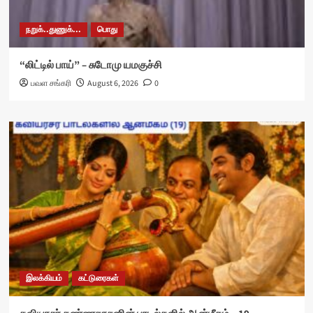
நறுக்..துணுக்...
பொது
“லிட்டில் பாய்” – சுடோமு யமகுச்சி
பவள சங்கரி
August 6, 2026
0
இலக்கியம்
கட்டுரைகள்