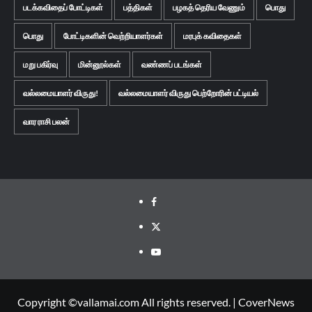
படக்கவிதைப் போட்டிகள்
பத்திகள்
பழகத் தெரிய வேணும்
பொது
பொது
போட்டிகளின் வெற்றியாளர்கள்
மரபுக் கவிதைகள்
மறு பகிர்வு
மின்னூல்கள்
வண்ணப் படங்கள்
வல்லமையாளர் விருது!
வல்லமையாளர் விருது பெற்றோரின் பட்டியல்
வார ராசி பலன்
Facebook
Twitter
Youtube
Copyright ©vallamai.com All rights reserved.
|
CoverNews