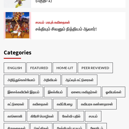
(பகுதி-1)
சமயம்
மரபுக் கவிதைகள்
சக்தியும் சிவனும் நித்தியம் ஆவார்!
Categories
ENGLISH
FEATURED
HOME-LIT
PEER REVIEWED
அறிந்துகொள்வோம்
அறிவியல்
ஆய்வுக் கட்டுரைகள்
இசைக்கவியின் இதயம்
இலக்கியம்
ஏனைய கவிஞர்கள்
ஓவியங்கள்
கட்டுரைகள்
கவிதைகள்
கவிப்பேழை
கவியரசு கண்ணதாசன்
காணொலி
கிரேசி மொழிகள்
கேள்வி-பதில்
சமயம்
சிறுகதைகள்
செய்திகள்
சேக்கிழார் பா நயம்
ஜோதிடம்