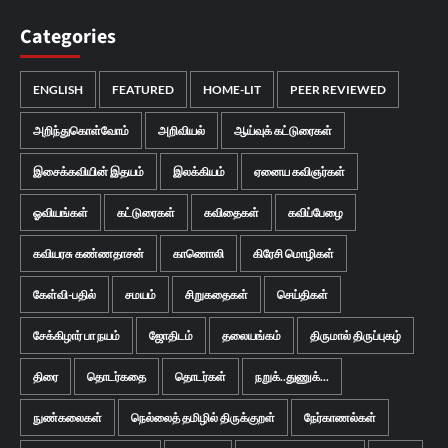
Categories
ENGLISH
FEATURED
HOME-LIT
PEER REVIEWED
அறிந்துகொள்வோம்
அறிவியல்
ஆய்வுக் கட்டுரைகள்
இசைக்கவியின் இதயம்
இலக்கியம்
ஏனைய கவிஞர்கள்
ஓவியங்கள்
கட்டுரைகள்
கவிதைகள்
கவிப்பேழை
கவியரசு கண்ணதாசன்
காணொலி
கிரேசி மொழிகள்
கேள்வி-பதில்
சமயம்
சிறுகதைகள்
செய்திகள்
சேக்கிழார் பா நயம்
ஜோதிடம்
தலையங்கம்
திருமால் திருப்புகழ்
திரை
தொடர்கதை
தொடர்கள்
நறுக்..துணுக்...
நுண்கலைகள்
நெல்லைத் தமிழில் திருக்குறள்
நேர்காணல்கள்