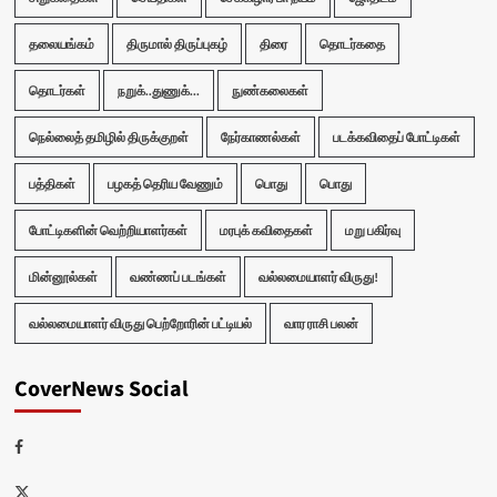
தலையங்கம்
திருமால் திருப்புகழ்
திரை
தொடர்கதை
தொடர்கள்
நறுக்..துணுக்...
நுண்கலைகள்
நெல்லைத் தமிழில் திருக்குறள்
நேர்காணல்கள்
படக்கவிதைப் போட்டிகள்
பத்திகள்
பழகத் தெரிய வேணும்
பொது
பொது
போட்டிகளின் வெற்றியாளர்கள்
மரபுக் கவிதைகள்
மறு பகிர்வு
மின்னூல்கள்
வண்ணப் படங்கள்
வல்லமையாளர் விருது!
வல்லமையாளர் விருது பெற்றோரின் பட்டியல்
வார ராசி பலன்
CoverNews Social
Facebook
Twitter