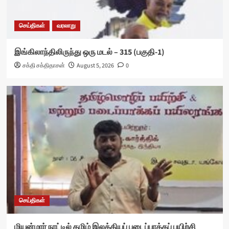
செய்திகள்
வரலாறு
இங்கிலாந்திலிருந்து ஒரு மடல் – 315 (பகுதி-1)
சக்தி சக்திதாசன்
August 5, 2026
0
செய்திகள்
மியன்மார் நாட்டில் தமிழ் இலக்கியப் படைப்பாக்கப் பயிற்சி