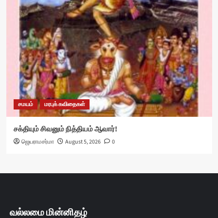
சமயம்
மரபுக் கவிதைகள்
சக்தியும் சிவனும் நித்தியம் ஆவார்!
ஜெயராமசர்மா
August 5, 2026
0
வல்லமை மின்னிதழ்