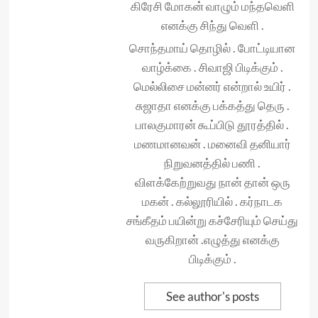
கிரேசி மோகன் வாழும் மந்தவெளி
எனக்கு சிந்து வெளி .
சொந்தமாய் தொழில் . போட்டியான
வாழ்க்கை . சிவாஜி பிடிக்கும் .
மெல்லிசை மன்னர் என்றால் உயிர் .
சுஜாதா எனக்கு பக்கத்து தெரு .
பாலகுமாரன் கூப்பிடு தூரத்தில் .
மணமானவன் . மனைவி தனியார்
நிறுவனத்தில் பணி .
விளக்கேற்றுவது நான் தான் ஒரு
மகன் . கல்லூரியில் . கர்நாடக
சங்கீதம் பயின்று கச்சேரியும் செய்து
வருகிறான் .எழுத்து எனக்கு
பிடிக்கும் .
See author's posts