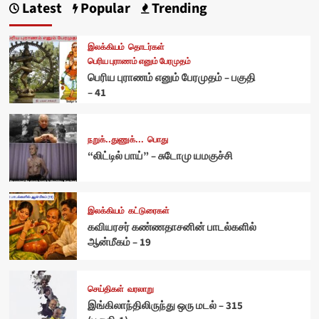
Latest
Popular
Trending
இலக்கியம்
தொடர்கள்
பெரிய புராணம் எனும் பேரமுதம்
பெரிய புராணம் எனும் பேரமுதம் – பகுதி
– 41
நறுக்..துணுக்...
பொது
“லிட்டில் பாய்” – சுடோமு யமகுச்சி
இலக்கியம்
கட்டுரைகள்
கவியரசர் கண்ணதாசனின் பாடல்களில்
ஆன்மீகம் – 19
செய்திகள்
வரலாறு
இங்கிலாந்திலிருந்து ஒரு மடல் – 315