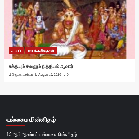
சமயம்
மரபுக் கவிதைகள்
சக்தியும் சிவனும் நித்தியம் ஆவார்!
ஜெயராமசர்மா
August 5, 2026
0
வல்லமை மின்னிதழ்
15 ஆம் ஆண்டில் வல்லமை மின்னிதழ்