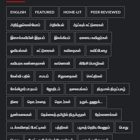
ENGLISH
FEATURED
HOME-LIT
PEER REVIEWED
அறிந்துகொள்வோம்
அறிவியல்
ஆய்வுக் கட்டுரைகள்
இசைக்கவியின் இதயம்
இலக்கியம்
ஏனைய கவிஞர்கள்
ஓவியங்கள்
கட்டுரைகள்
கவிதைகள்
கவிப்பேழை
கவியரசு கண்ணதாசன்
காணொலி
கிரேசி மொழிகள்
கேள்வி-பதில்
சமயம்
சிறுகதைகள்
செய்திகள்
சேக்கிழார் பா நயம்
ஜோதிடம்
தலையங்கம்
திருமால் திருப்புகழ்
திரை
தொடர்கதை
தொடர்கள்
நறுக்..துணுக்...
நுண்கலைகள்
நெல்லைத் தமிழில் திருக்குறள்
நேர்காணல்கள்
படக்கவிதைப் போட்டிகள்
பத்திகள்
பழகத் தெரிய வேணும்
பொது