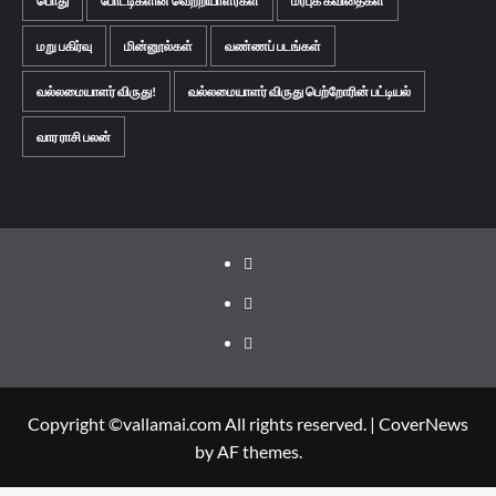
பொது
போட்டிகளின் வெற்றியாளர்கள்
மரபுக் கவிதைகள்
மறு பகிர்வு
மின்னூல்கள்
வண்ணப் படங்கள்
வல்லமையாளர் விருது!
வல்லமையாளர் விருது பெற்றோரின் பட்டியல்
வார ராசி பலன்
Facebook
Twitter
Youtube
Copyright ©vallamai.com All rights reserved.
|
CoverNews
by AF themes.