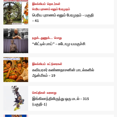
இலக்கியம்
தொடர்கள்
பெரிய புராணம் எனும் பேரமுதம்
பெரிய புராணம் எனும் பேரமுதம் – பகுதி
– 41
நறுக்..துணுக்...
பொது
“லிட்டில் பாய்” – சுடோமு யமகுச்சி
இலக்கியம்
கட்டுரைகள்
கவியரசர் கண்ணதாசனின் பாடல்களில்
ஆன்மீகம் – 19
செய்திகள்
வரலாறு
இங்கிலாந்திலிருந்து ஒரு மடல் – 315
(பகுதி-1)