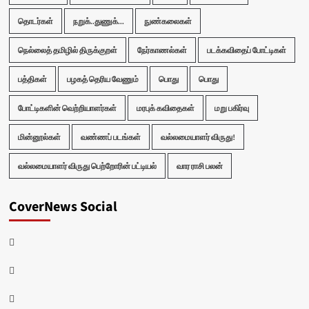
தொடர்கள்
நறுக்..துணுக்...
நுண்கலைகள்
நெல்லைத் தமிழில் திருக்குறள்
நேர்காணல்கள்
படக்கவிதைப் போட்டிகள்
பத்திகள்
பழகத் தெரிய வேணும்
பொது
பொது
போட்டிகளின் வெற்றியாளர்கள்
மரபுக் கவிதைகள்
மறு பகிர்வு
மின்னூல்கள்
வண்ணப் படங்கள்
வல்லமையாளர் விருது!
வல்லமையாளர் விருது பெற்றோரின் பட்டியல்
வார ராசி பலன்
CoverNews Social
Facebook
Twitter
Youtube