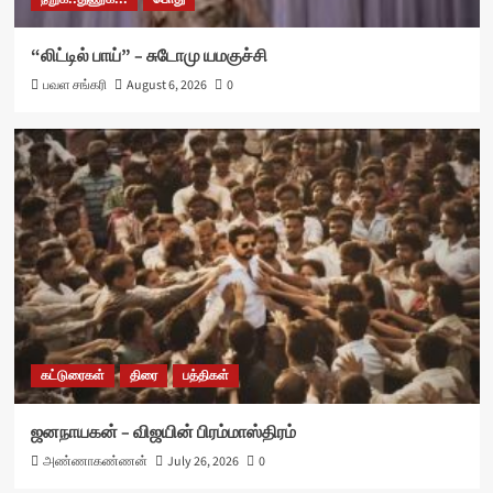
“லிட்டில் பாய்” – சுடோமு யமகுச்சி
பவள சங்கரி
August 6, 2026
0
கட்டுரைகள்
திரை
பத்திகள்
ஜனநாயகன் – விஜயின் பிரம்மாஸ்திரம்
அண்ணாகண்ணன்
July 26, 2026
0