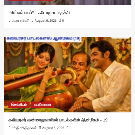
“லிட்டில் பாய்” – சுடோமு யமகுச்சி
பவள சங்கரி
August 6, 2026
0
இலக்கியம்
கட்டுரைகள்
கவியரசர் கண்ணதாசனின் பாடல்களில் ஆன்மீகம் – 19
சக்தி சக்திதாசன்
August 5, 2026
0