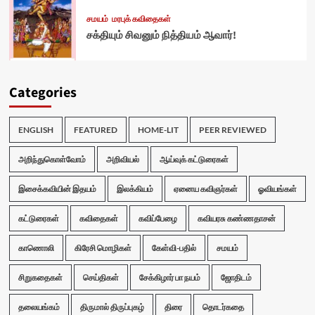
சமயம்
மரபுக் கவிதைகள்
சக்தியும் சிவனும் நித்தியம் ஆவார்!
Categories
ENGLISH
FEATURED
HOME-LIT
PEER REVIEWED
அறிந்துகொள்வோம்
அறிவியல்
ஆய்வுக் கட்டுரைகள்
இசைக்கவியின் இதயம்
இலக்கியம்
ஏனைய கவிஞர்கள்
ஓவியங்கள்
கட்டுரைகள்
கவிதைகள்
கவிப்பேழை
கவியரசு கண்ணதாசன்
காணொலி
கிரேசி மொழிகள்
கேள்வி-பதில்
சமயம்
சிறுகதைகள்
செய்திகள்
சேக்கிழார் பா நயம்
ஜோதிடம்
தலையங்கம்
திருமால் திருப்புகழ்
திரை
தொடர்கதை