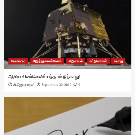
Featured
அறிந்துகொள்வோம்
அறிவியல்
கட்டுரைகள்
பொது
ஆசிய விண்வெளிப் பந்தயம் நிற்காது!
சி.ஜெயபாரதன்
September 30, 2019
0