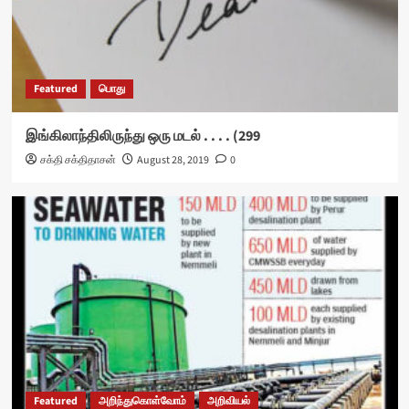
Featured
பொது
இங்கிலாந்திலிருந்து ஒரு மடல் . . . . (299
சக்தி சக்திதாசன்
August 28, 2019
0
Featured
அறிந்துகொள்வோம்
அறிவியல்