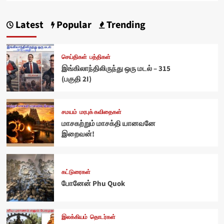
Latest
Popular
Trending
செய்திகள்
பத்திகள்
இங்கிலாந்திலிருந்து ஒரு மடல் – 315
(பகுதி 2I)
சமயம்
மரபுக் கவிதைகள்
மாசகற்றும் மாசக்தி யானவனே
இறைவன்!
கட்டுரைகள்
போனேன் Phu Quok
இலக்கியம்
தொடர்கள்