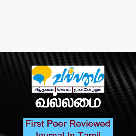
வல்லமை