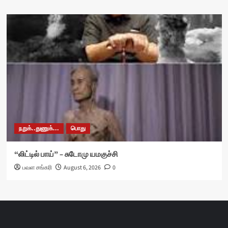
நறுக்..துணுக்...
பொது
“லிட்டில் பாய்” – சுடோமு யமகுச்சி
பவள சங்கரி
August 6, 2026
0