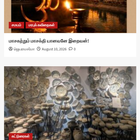
சமயம்
மரபுக் கவிதைகள்
மாசகற்றும் மாசக்தி யானவனே இறைவன்!
ஜெயராமசர்மா
August 10, 2026
0
கட்டுரைகள்