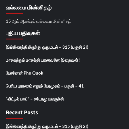
வல்லமை மின்னிதழ்
15 ஆம் ஆண்டில் வல்லமை மின்னிதழ்
புதிய பதிவுகள்
இங்கிலாந்திலிருந்து ஒரு மடல் – 315 (பகுதி 2I)
மாசகற்றும் மாசக்தி யானவனே இறைவன்!
போனேன் Phu Quok
பெரிய புராணம் எனும் பேரமுதம் – பகுதி – 41
“லிட்டில் பாய்” – சுடோமு யமகுச்சி
Recent Posts
இங்கிலாந்திலிருந்து ஒரு மடல் – 315 (பகுதி 2I)