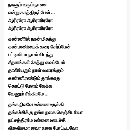
நாளும் வரும் நாளை
என்று காத்திருப்பேன் …
ஆரிரரோ ஆரிராரிரரோ
ஆரிரரோ ஆரிராரிரரோ
கண்ணீரில் நான் மிதந்து
கண்மணியைக் கரை சேர்ப்பேன்
பட்டினியா நான் கிடந்து
சீதனங்கள் சேத்து வைப்பேன்
தாலியேறும் நாள் வரைக்கும்
கண்ணிரண்டும் தூங்காது
கொட்டு மேளம் கேக்க
வேணும் சீக்கிரமே …
தங்க நிலவே உன்னை உருக்கி
தங்கச்சிக்கு தங்க நகை செஞ்சிடவோ
நட்சத்திரமே உன்னை உடைச்சி
விதவிதமா வைர நகை போட்டிடவோ