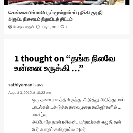
சென்னையில் மாபெரும் மூன்றாம் உப்பு நீக்கி குடிநீர்
அனுப்பு நிலையம் நிறுவிடத் திட்டம்
சி.ஜெயபாரதன்
July 1, 2019
1
1 thought on “
தங்க நிலவே
உன்னை உருக்கி …
”
sathiyamani
says:
August 3, 2015 at 10:25 pm
ஒரு தலை ராகத்திலிருந்து அடுத்து அடுத்து பலப்
பாடல்கள்…அடுத்த தலைமுறை கவிஞர்களில் டி
ராவிற்கு
அப்போதே நான் ரசிகன்…மற்றவர்கள் எழுதி தன்
பேர் போடும் கவிஞரல்ல அவர்