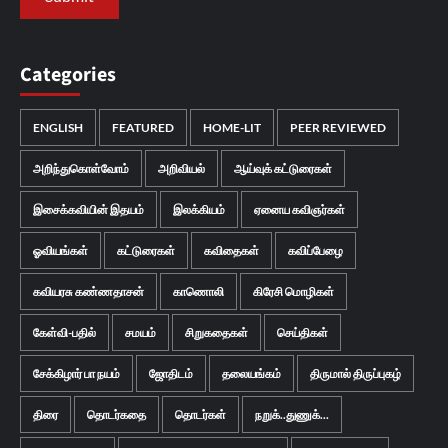
Categories
ENGLISH
FEATURED
HOME-LIT
PEER REVIEWED
அறிந்துகொள்வோம்
அறிவியல்
ஆய்வுக் கட்டுரைகள்
இசைக்கவியின் இதயம்
இலக்கியம்
ஏனைய கவிஞர்கள்
ஓவியங்கள்
கட்டுரைகள்
கவிதைகள்
கவிப்பேழை
கவியரசு கண்ணதாசன்
காணொலி
கிரேசி மொழிகள்
கேள்வி-பதில்
சமயம்
சிறுகதைகள்
செய்திகள்
சேக்கிழார் பா நயம்
ஜோதிடம்
தலையங்கம்
திருமால் திருப்புகழ்
திரை
தொடர்கதை
தொடர்கள்
நறுக்..துணுக்...