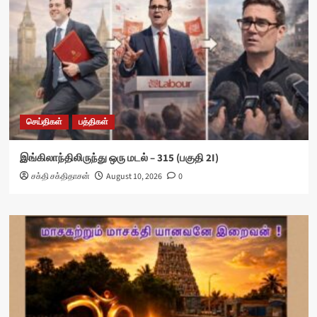
செய்திகள்
பத்திகள்
இங்கிலாந்திலிருந்து ஒரு மடல் – 315 (பகுதி 2I)
சக்தி சக்திதாசன்
August 10, 2026
0