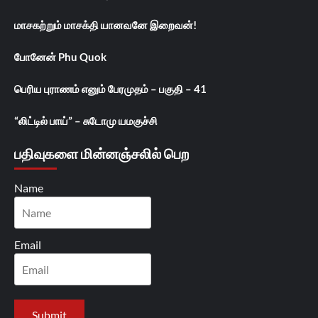
மாசகற்றும் மாசக்தி யானவனே இறைவன்!
போனேன் Phu Quok
பெரிய புராணம் எனும் பேரமுதம் – பகுதி – 41
“லிட்டில் பாய்” – சுடோமு யமகுச்சி
பதிவுகளை மின்னஞ்சலில் பெற
Name
Email