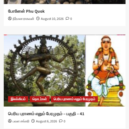
போனேன் Phu Quok
நிர்மலா ராகவன்
August 10, 2026
0
இலக்கியம்
தொடர்கள்
பெரிய புராணம் எனும் பேரமுதம்
பெரிய புராணம் எனும் பேரமுதம் – பகுதி – 41
பவள சங்கரி
August 6, 2026
0