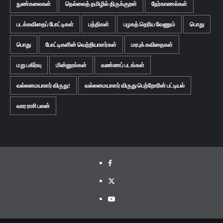
நுண்கலைகள்
நெல்லைத் தமிழில் திருக்குறள்
நேர்காணல்கள்
படக்கவிதைப் போட்டிகள்
பத்திகள்
பழகத் தெரிய வேணும்
பொது
பொது
போட்டிகளின் வெற்றியாளர்கள்
மரபுக் கவிதைகள்
மறு பகிர்வு
மின்னூல்கள்
வண்ணப் படங்கள்
வல்லமையாளர் விருது!
வல்லமையாளர் விருது பெற்றோரின் பட்டியல்
வார ராசி பலன்
Facebook
Twitter
Youtube