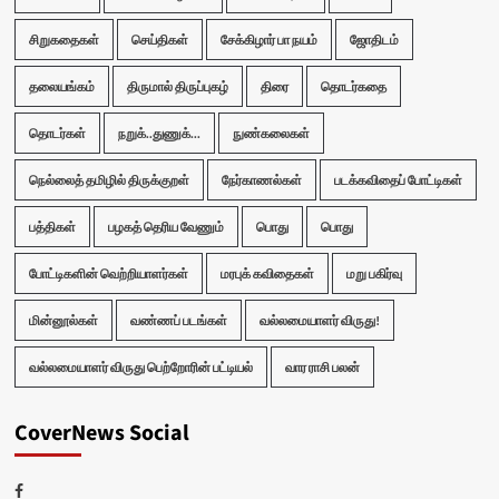
சிறுகதைகள்
செய்திகள்
சேக்கிழார் பா நயம்
ஜோதிடம்
தலையங்கம்
திருமால் திருப்புகழ்
திரை
தொடர்கதை
தொடர்கள்
நறுக்..துணுக்...
நுண்கலைகள்
நெல்லைத் தமிழில் திருக்குறள்
நேர்காணல்கள்
படக்கவிதைப் போட்டிகள்
பத்திகள்
பழகத் தெரிய வேணும்
பொது
பொது
போட்டிகளின் வெற்றியாளர்கள்
மரபுக் கவிதைகள்
மறு பகிர்வு
மின்னூல்கள்
வண்ணப் படங்கள்
வல்லமையாளர் விருது!
வல்லமையாளர் விருது பெற்றோரின் பட்டியல்
வார ராசி பலன்
CoverNews Social
Facebook