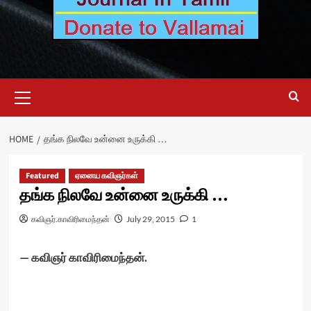
Primary
Menu
HOME
தங்க நிலவே உன்னை உருக்கி …
Featured
ஏனைய கவிஞர்கள்
தங்க நிலவே உன்னை உருக்கி …
கவிஞர்.காவிரிமைந்தன்
July 29, 2015
1
— கவிஞர் காவிரிமைந்தன்.