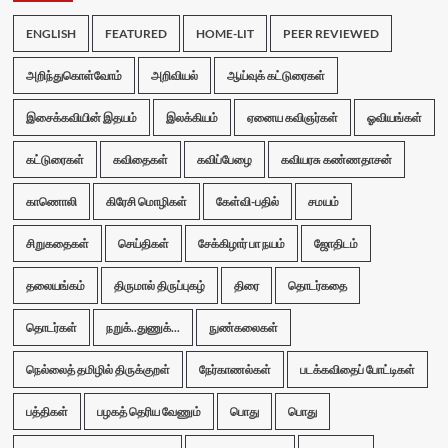
ENGLISH
FEATURED
HOME-LIT
PEER REVIEWED
அறிந்துகொள்வோம்
அறிவியல்
ஆய்வுக் கட்டுரைகள்
இசைக்கவியின் இதயம்
இலக்கியம்
ஏனைய கவிஞர்கள்
ஓவியங்கள்
கட்டுரைகள்
கவிதைகள்
கவிப்பேழை
கவியரசு கண்ணதாசன்
காணொலி
கிரேசி மொழிகள்
கேள்வி-பதில்
சமயம்
சிறுகதைகள்
செய்திகள்
சேக்கிழார் பா நயம்
ஜோதிடம்
தலையங்கம்
திருமால் திருப்புகழ்
திரை
தொடர்கதை
தொடர்கள்
நறுக்..துணுக்...
நுண்கலைகள்
நெல்லைத் தமிழில் திருக்குறள்
நேர்காணல்கள்
படக்கவிதைப் போட்டிகள்
பத்திகள்
பழகத் தெரிய வேணும்
பொது
பொது