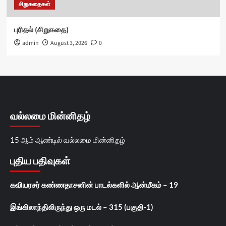
சிறுகதைகள்
புரிதல் (சிறுகதை)
admin
August 3, 2026
0
வல்லமை மின்னிதழ்
15 ஆம் ஆண்டில் வல்லமை மின்னிதழ்
புதிய பதிவுகள்
கவியரசர் கண்ணதாசனின் பாடல்களில் ஆன்மீகம் – 19
இங்கிலாந்திலிருந்து ஒரு மடல் – 315 (பகுதி-1)