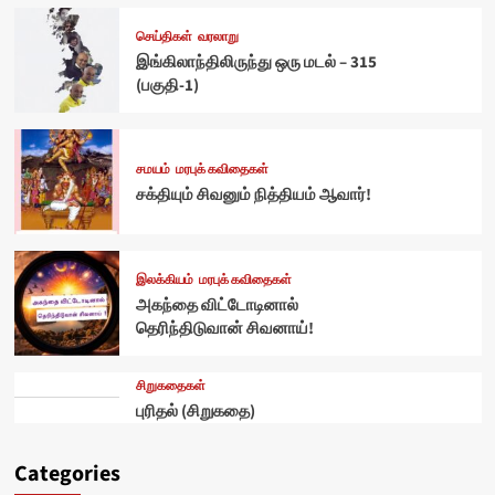
செய்திகள்
வரலாறு
இங்கிலாந்திலிருந்து ஒரு மடல் – 315
(பகுதி-1)
சமயம்
மரபுக் கவிதைகள்
சக்தியும் சிவனும் நித்தியம் ஆவார்!
இலக்கியம்
மரபுக் கவிதைகள்
அகந்தை விட்டோடினால்
தெரிந்திடுவான் சிவனாய்!
சிறுகதைகள்
புரிதல் (சிறுகதை)
Categories