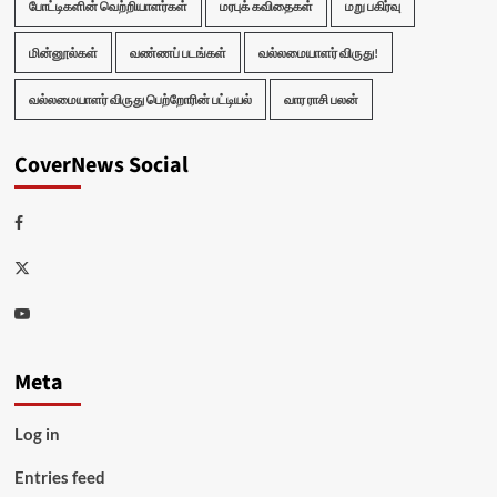
போட்டிகளின் வெற்றியாளர்கள்
மரபுக் கவிதைகள்
மறு பகிர்வு
மின்னூல்கள்
வண்ணப் படங்கள்
வல்லமையாளர் விருது!
வல்லமையாளர் விருது பெற்றோரின் பட்டியல்
வார ராசி பலன்
CoverNews Social
Facebook
Twitter
Youtube
Meta
Log in
Entries feed