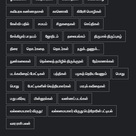
கவியரசு கண்ணதாசன்
காணொலி
கிரேசி மொழிகள்
கேள்வி-பதில்
சமயம்
சிறுகதைகள்
செய்திகள்
சேக்கிழார் பா நயம்
ஜோதிடம்
தலையங்கம்
திருமால் திருப்புகழ்
திரை
தொடர்கதை
தொடர்கள்
நறுக்..துணுக்...
நுண்கலைகள்
நெல்லைத் தமிழில் திருக்குறள்
நேர்காணல்கள்
படக்கவிதைப் போட்டிகள்
பத்திகள்
பழகத் தெரிய வேணும்
பொது
பொது
போட்டிகளின் வெற்றியாளர்கள்
மரபுக் கவிதைகள்
மறு பகிர்வு
மின்னூல்கள்
வண்ணப் படங்கள்
வல்லமையாளர் விருது!
வல்லமையாளர் விருது பெற்றோரின் பட்டியல்
வார ராசி பலன்