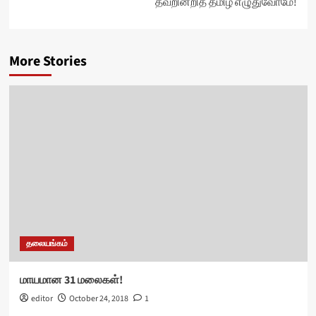
தவறின்றித் தமிழ் எழுதுவோமே!
More Stories
தலையங்கம்
மாயமான 31 மலைகள்!
editor
October 24, 2018
1