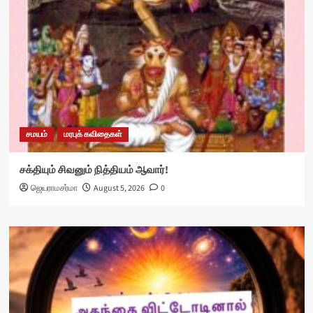
சமயம்
மரபுக் கவிதைகள்
சக்தியும் சிவனும் நித்தியம் ஆவார்!
ஜெயராமசர்மா
August 5, 2026
0