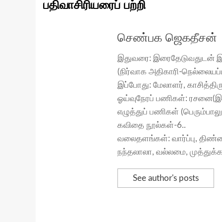
பதிவாசிரியரைப் பற்றி
செண்பக ஜெகதீசன்
இதுவரை: இரைதேடுவதுடன் இற
(நிர்வாக அதிகாரி-நெல்லையப்ப
இப்போது: மேலாளர், காசித்திரும
ஓய்வுநேரப் பணிகள்: ரசனை(இ
எழுத்துப் பணிகள் (பெரும்பா
கவிதை நூல்கள்-6..
வலைதளங்கள்: வார்ப்பு, திண
நந்தலாலா, வல்லமை, முத்துக்
See author's posts