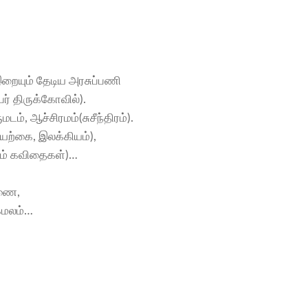
ையும் தேடிய அரசுப்பணி
ர் திருக்கோவில்).
டம், ஆச்சிரமம்(சுசீந்திரம்).
யற்கை, இலக்கியம்),
லும் கவிதைகள்)…
்ணை,
கமலம்…