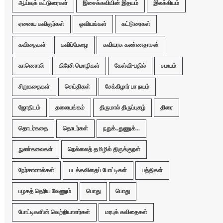
ஆய்வுக் கட்டுரைகள்
இசைக்கவியின் இதயம்
இலக்கியம்
ஏனைய கவிஞர்கள்
ஓவியங்கள்
கட்டுரைகள்
கவிதைகள்
கவிப்பேழை
கவியரசு கண்ணதாசன்
காணொலி
கிரேசி மொழிகள்
கேள்வி-பதில்
சமயம்
சிறுகதைகள்
செய்திகள்
சேக்கிழார் பா நயம்
ஜோதிடம்
தலையங்கம்
திருமால் திருப்புகழ்
திரை
தொடர்கதை
தொடர்கள்
நறுக்..துணுக்...
நுண்கலைகள்
நெல்லைத் தமிழில் திருக்குறள்
நேர்காணல்கள்
படக்கவிதைப் போட்டிகள்
பத்திகள்
பழகத் தெரிய வேணும்
பொது
பொது
போட்டிகளின் வெற்றியாளர்கள்
மரபுக் கவிதைகள்