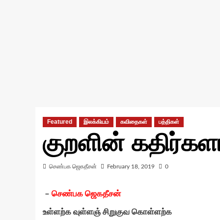
Featured
இலக்கியம்
கவிதைகள்
பத்திகள்
குறளின் கதிர்க
செண்பக ஜெகதீசன்
February 18, 2019
0
–
செண்பக ஜெகதீசன்
உள்ளற்க வுள்ளஞ் சிறுகுவ கொள்ளற்க