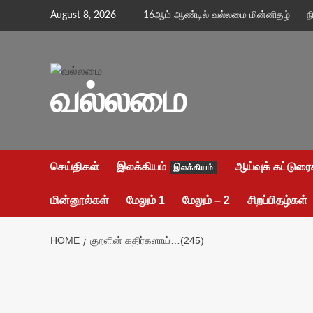
Skip
August 8, 2026
16ஆம் ஆண்டில் வல்லமை மின்னிதழ்
ந
to
content
வல்லமை
செய்திகள்
இலக்கியம்
ஆய்வுக் கட்டுரை
இலக்கியம்
மின்னூல்கள்
மேலும் 1
மேலும் – 2
சிறப்பிதழ்கள்
HOME
குறளின் கதிர்களாய்…(245)