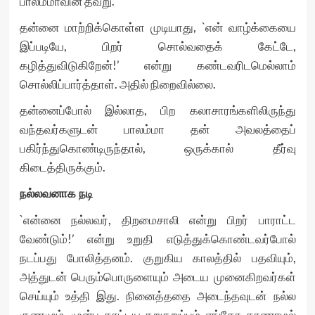
பாலம்மாவின் தவறு.
தன்னை மாற்றிக்கொள்ள முடியாது, `என் வாழ்க்கையை
இப்படியே, பிறர் சொல்வதைக் கேட்டே,
கழித்துவிடுகிறேன்!’ என்று கண்டவரிடமெல்லாம்
சொல்லிப்பார்த்தாள். அதில் நிறைவில்லை.
தன்னைப்போல் இல்லாத, பிற கலாசாரங்களிலிருந்து
வந்தவர்களுடன் பாலம்மா தன் அவலத்தைப்
பகிர்ந்துகொண்டிருந்தால், ஒருக்கால் தீர்வு
கிடைத்திருக்கும்.
நல்லவனாக நடி
`என்னை நல்லவர், திறமைசாலி என்று பிறர் பாராட்ட
வேண்டும்!’ என்று உறுதி எடுத்துக்கொண்டவர்போல்
நடப்பது போலித்தனம். குறுகிய காலத்தில் பதவியும்,
அத்துடன் பெரும்பொருளையும் அடைய முனைகிறவர்கள்
செய்யும் உத்தி இது. நினைத்ததை அடைந்தவுடன் நல்ல
குணமும், முன்பு காட்டிய சுறுசுறுப்பும் எங்கோ காணாமல்