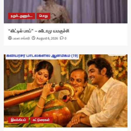
நறுக்..துணுக்...
பொது
“லிட்டில் பாய்” – சுடோமு யமகுச்சி
பவள சங்கரி
August 6, 2026
0
இலக்கியம்
கட்டுரைகள்