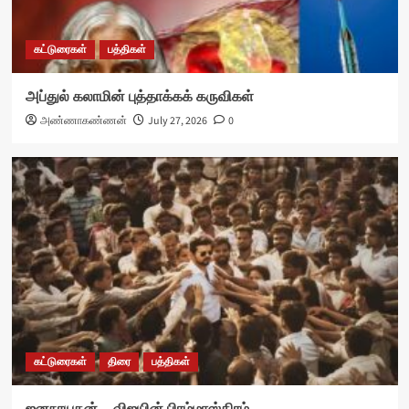
கட்டுரைகள்
பத்திகள்
அப்துல் கலாமின் புத்தாக்கக் கருவிகள்
அண்ணாகண்ணன்
July 27, 2026
0
கட்டுரைகள்
திரை
பத்திகள்
ஜனநாயகன் – விஜயின் பிரம்மாஸ்திரம்