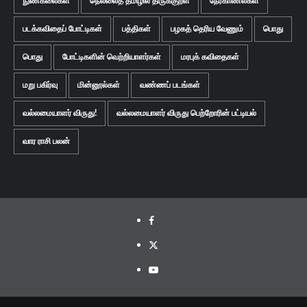
நுண்கலைகள்
நெல்லைத் தமிழில் திருக்குறள்
நேர்காணல்கள்
படக்கவிதைப் போட்டிகள்
பத்திகள்
பழகத் தெரிய வேணும்
பொது
பொது
போட்டிகளின் வெற்றியாளர்கள்
மரபுக் கவிதைகள்
மறு பகிர்வு
மின்னூல்கள்
வண்ணப் படங்கள்
வல்லமையாளர் விருது!
வல்லமையாளர் விருது பெற்றோரின் பட்டியல்
வார ராசி பலன்
Facebook
Twitter
Youtube