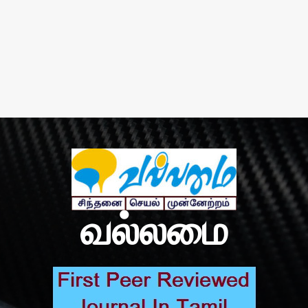
வல்லமை