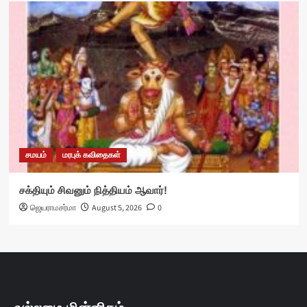
சமயம்
மரபுக் கவிதைகள்
சக்தியும் சிவனும் நித்தியம் ஆவார்!
ஜெயராமசர்மா
August 5, 2026
0