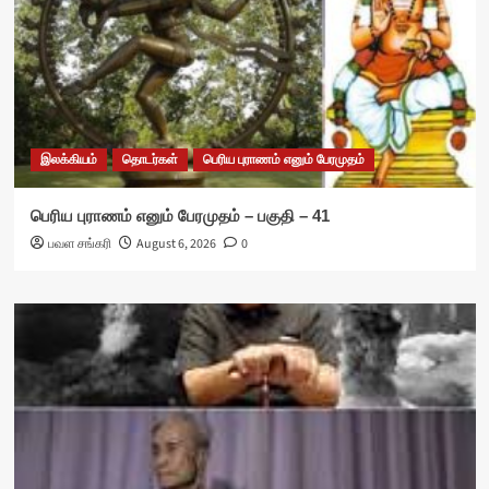
இலக்கியம்
தொடர்கள்
பெரிய புராணம் எனும் பேரமுதம்
பெரிய புராணம் எனும் பேரமுதம் – பகுதி – 41
பவள சங்கரி
August 6, 2026
0