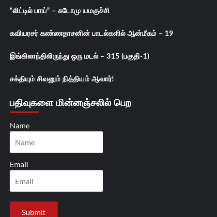
“லிட்டில் பாய்” – சுடோமு யமகுச்சி
கவியரசர் கண்ணதாசனின் பாடல்களில் ஆன்மீகம் – 19
இங்கிலாந்திலிருந்து ஒரு மடல் – 315 (பகுதி-1)
சக்தியும் சிவனும் நித்தியம் ஆவார்!
பதிவுகளை மின்னஞ்சலில் பெற
Name
Email