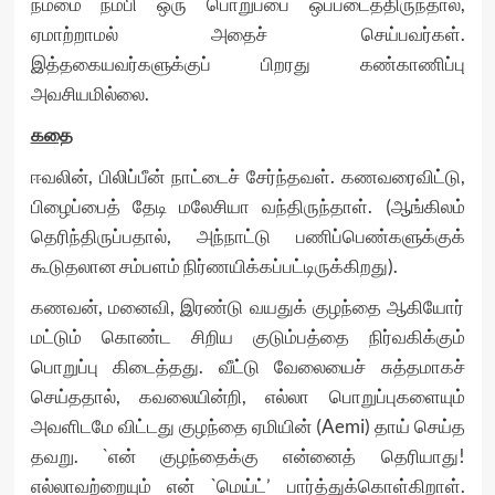
நம்மை நம்பி ஒரு பொறுப்பை ஒப்படைத்திருந்தால்,
ஏமாற்றாமல் அதைச் செய்பவர்கள்.
இத்தகையவர்களுக்குப் பிறரது கண்காணிப்பு
அவசியமில்லை.
கதை
ஈவலின், பிலிப்பீன் நாட்டைச் சேர்ந்தவள். கணவரைவிட்டு,
பிழைப்பைத் தேடி மலேசியா வந்திருந்தாள். (ஆங்கிலம்
தெரிந்திருப்பதால், அந்நாட்டு பணிப்பெண்களுக்குக்
கூடுதலான சம்பளம் நிர்ணயிக்கப்பட்டிருக்கிறது).
கணவன், மனைவி, இரண்டு வயதுக் குழந்தை ஆகியோர்
மட்டும் கொண்ட சிறிய குடும்பத்தை நிர்வகிக்கும்
பொறுப்பு கிடைத்தது. வீட்டு வேலையைச் சுத்தமாகச்
செய்ததால், கவலையின்றி, எல்லா பொறுப்புகளையும்
அவளிடமே விட்டது குழந்தை ஏமியின் (Aemi) தாய் செய்த
தவறு. `என் குழந்தைக்கு என்னைத் தெரியாது!
எல்லாவற்றையும் என் `மெய்ட்’ பார்த்துக்கொள்கிறாள்.