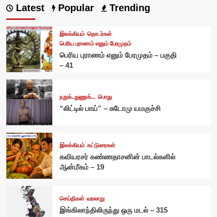
Latest
Popular
Trending
இலக்கியம்
தொடர்கள்
பெரிய புராணம் எனும் பேரமுதம்
பெரிய புராணம் எனும் பேரமுதம் – பகுதி
– 41
நறுக்..துணுக்...
பொது
“லிட்டில் பாய்” – சுடோமு யமகுச்சி
இலக்கியம்
கட்டுரைகள்
கவியரசர் கண்ணதாசனின் பாடல்களில்
ஆன்மீகம் – 19
செய்திகள்
வரலாறு
இங்கிலாந்திலிருந்து ஒரு மடல் – 315