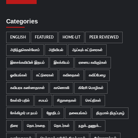
Categories
ENGLISH
FEATURED
HOME-LIT
PEER REVIEWED
அறிந்துகொள்வோம்
அறிவியல்
ஆய்வுக் கட்டுரைகள்
இசைக்கவியின் இதயம்
இலக்கியம்
ஏனைய கவிஞர்கள்
ஓவியங்கள்
கட்டுரைகள்
கவிதைகள்
கவிப்பேழை
கவியரசு கண்ணதாசன்
காணொலி
கிரேசி மொழிகள்
கேள்வி-பதில்
சமயம்
சிறுகதைகள்
செய்திகள்
சேக்கிழார் பா நயம்
ஜோதிடம்
தலையங்கம்
திருமால் திருப்புகழ்
திரை
தொடர்கதை
தொடர்கள்
நறுக்..துணுக்...