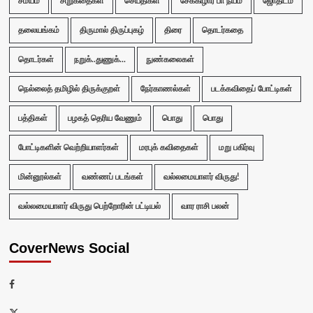
சமயம்
சிறுகதைகள்
செய்திகள்
சேக்கிழார் பா நயம்
ஜோதிடம்
தலையங்கம்
திருமால் திருப்புகழ்
திரை
தொடர்கதை
தொடர்கள்
நறுக்..துணுக்...
நுண்கலைகள்
நெல்லைத் தமிழில் திருக்குறள்
நேர்காணல்கள்
படக்கவிதைப் போட்டிகள்
பத்திகள்
பழகத் தெரிய வேணும்
பொது
பொது
போட்டிகளின் வெற்றியாளர்கள்
மரபுக் கவிதைகள்
மறு பகிர்வு
மின்னூல்கள்
வண்ணப் படங்கள்
வல்லமையாளர் விருது!
வல்லமையாளர் விருது பெற்றோரின் பட்டியல்
வார ராசி பலன்
CoverNews Social
Facebook
Twitter