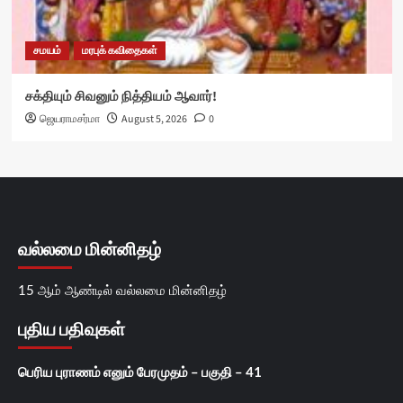
சமயம்
மரபுக் கவிதைகள்
சக்தியும் சிவனும் நித்தியம் ஆவார்!
ஜெயராமசர்மா
August 5, 2026
0
வல்லமை மின்னிதழ்
15 ஆம் ஆண்டில் வல்லமை மின்னிதழ்
புதிய பதிவுகள்
பெரிய புராணம் எனும் பேரமுதம் – பகுதி – 41