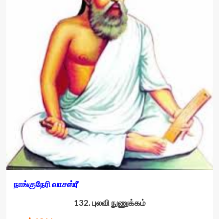
நாங்குநேரி வாசஸ்ரீ
132. புலவி நுணுக்கம்