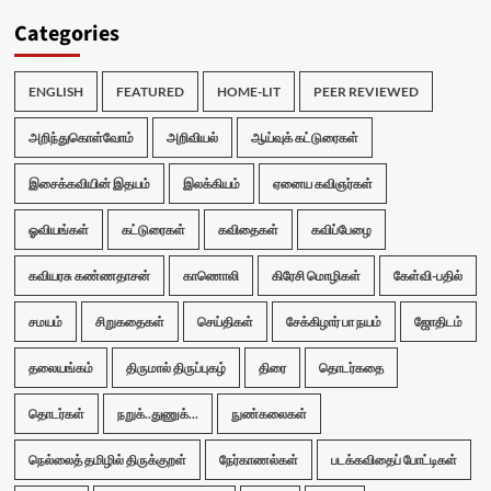
Categories
ENGLISH
FEATURED
HOME-LIT
PEER REVIEWED
அறிந்துகொள்வோம்
அறிவியல்
ஆய்வுக் கட்டுரைகள்
இசைக்கவியின் இதயம்
இலக்கியம்
ஏனைய கவிஞர்கள்
ஓவியங்கள்
கட்டுரைகள்
கவிதைகள்
கவிப்பேழை
கவியரசு கண்ணதாசன்
காணொலி
கிரேசி மொழிகள்
கேள்வி-பதில்
சமயம்
சிறுகதைகள்
செய்திகள்
சேக்கிழார் பா நயம்
ஜோதிடம்
தலையங்கம்
திருமால் திருப்புகழ்
திரை
தொடர்கதை
தொடர்கள்
நறுக்..துணுக்...
நுண்கலைகள்
நெல்லைத் தமிழில் திருக்குறள்
நேர்காணல்கள்
படக்கவிதைப் போட்டிகள்