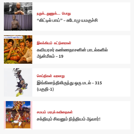
நறுக்..துணுக்...
பொது
“லிட்டில் பாய்” – சுடோமு யமகுச்சி
இலக்கியம்
கட்டுரைகள்
கவியரசர் கண்ணதாசனின் பாடல்களில்
ஆன்மீகம் – 19
செய்திகள்
வரலாறு
இங்கிலாந்திலிருந்து ஒரு மடல் – 315
(பகுதி-1)
சமயம்
மரபுக் கவிதைகள்
சக்தியும் சிவனும் நித்தியம் ஆவார்!