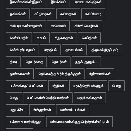
இசைக்கவியின் இதயம்
இலக்கியம்
ஏனைய கவிஞர்கள்
ஓவியங்கள்
கட்டுரைகள்
கவிதைகள்
கவிப்பேழை
கவியரசு கண்ணதாசன்
காணொலி
கிரேசி மொழிகள்
கேள்வி-பதில்
சமயம்
சிறுகதைகள்
செய்திகள்
சேக்கிழார் பா நயம்
ஜோதிடம்
தலையங்கம்
திருமால் திருப்புகழ்
திரை
தொடர்கதை
தொடர்கள்
நறுக்..துணுக்...
நுண்கலைகள்
நெல்லைத் தமிழில் திருக்குறள்
நேர்காணல்கள்
படக்கவிதைப் போட்டிகள்
பத்திகள்
பழகத் தெரிய வேணும்
பொது
பொது
போட்டிகளின் வெற்றியாளர்கள்
மரபுக் கவிதைகள்
மறு பகிர்வு
மின்னூல்கள்
வண்ணப் படங்கள்
வல்லமையாளர் விருது!
வல்லமையாளர் விருது பெற்றோரின் பட்டியல்