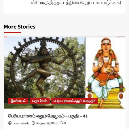
ஸ்ரீ பாரதீ தீர்த்த யாத்திரை (நெறியான வாழ்க்கை)
More Stories
இலக்கியம்
தொடர்கள்
பெரிய புராணம் எனும் பேரமுதம்
பெரிய புராணம் எனும் பேரமுதம் – பகுதி – 41
பவள சங்கரி
August 6, 2026
0