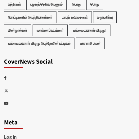
பத்திகள்
பழகத் தெரிய வேணும்
பொது
பொது
போட்டிகளின் வெற்றியாளர்கள்
மரபுக் கவிதைகள்
மறு பகிர்வு
மின்னூல்கள்
வண்ணப் படங்கள்
வல்லமையாளர் விருது!
வல்லமையாளர் விருது பெற்றோரின் பட்டியல்
வார ராசி பலன்
CoverNews Social
Facebook
Twitter
Youtube
Meta
Log in