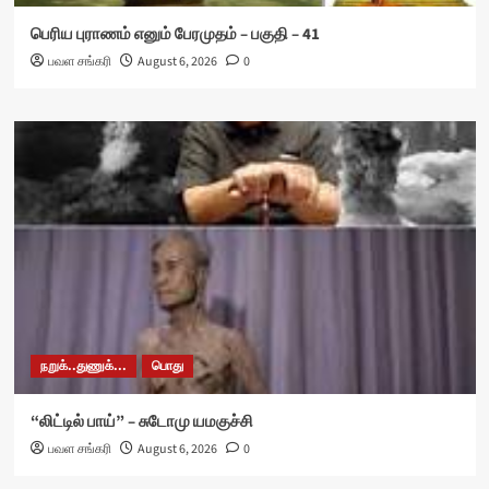
பெரிய புராணம் எனும் பேரமுதம் – பகுதி – 41
பவள சங்கரி
August 6, 2026
0
நறுக்..துணுக்...
பொது
“லிட்டில் பாய்” – சுடோமு யமகுச்சி
பவள சங்கரி
August 6, 2026
0