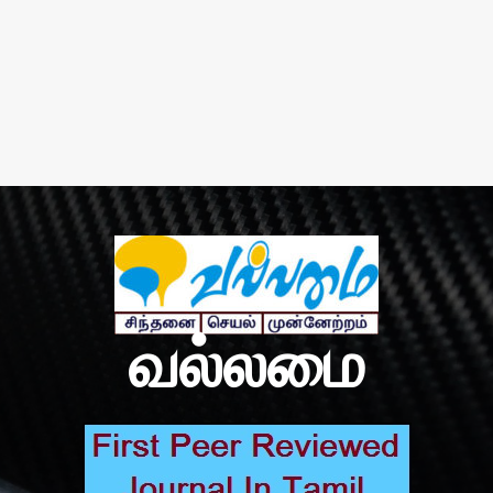
வல்லமை