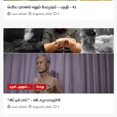
பெரிய புராணம் எனும் பேரமுதம் – பகுதி – 41
பவள சங்கரி
August 6, 2026
0
நறுக்..துணுக்...
பொது
“லிட்டில் பாய்” – சுடோமு யமகுச்சி
பவள சங்கரி
August 6, 2026
0