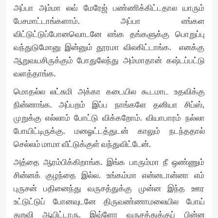
அப்பா அம்மா லவ் மேரேஜ் பண்ணிக்கிட்டதால யாரும்
பேசமாட்டாங்களாம். அப்பா எங்கள
விட்டுட்டுப்போனவொடனே எங்க தங்களுக்கு பொறுப்பு
வந்துடுமோனு இன்னும் தூரமா விலகிட்டாங்க. எனக்கு
ஆறுவயசிருக்கும் போதுலேந்து அம்மாதான் கஷ்டப்பட்டு
வளத்தாங்க.
மொதல்ல லட்சுமி அக்கா கடையில கூடமாட உதவிக்கு
நின்னாங்க. அப்பறம் இப்ப நாங்களே தனியா சிப்ஸ்,
முறுக்கு எல்லாம் போட்டு விக்கறோம். வியாபாரம் நல்லா
போயிட்டிருக்கு. மனஓட்டத்துடன் காலும் நடந்ததால்
செல்லம் மாமா வீட்டுக்குள் வந்துவிட்டேன்.
அத்தை ஆரம்பிக்கிறாங்க. இங்க பாரும்மா நீ ஒண்ணும்
சின்னக் குழந்தை இல்ல. உங்கம்மா என்னடான்னா எம்
புருசன் பதினைந்து வருசத்துக்கு முன்ன இந்த ஊர
உட்டுட்டுப் போனவுடனே திருவண்ணாமலையில போய்
துறவி ஆயிட்டாரு. இவ்ளோ வருசத்துக்குப் பின்ன