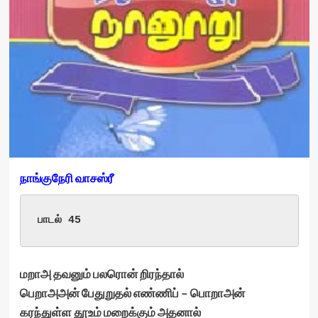
நாங்குநேரி வாசஸ்ரீ
பாடல் 45
மறாஅ தவனும் பலரொன் றிரந்தால்
பெறாஅஅன் பேதுறுதல் எண்ணிப் – பொறாஅன்
கரந்துள்ள தூஉம் மறைக்கும் அதனால்