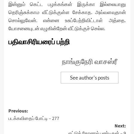
இன்னும் கெட்ட பழக்கங்கள் இருக்கா இல்லையானு
தெரிஞ்சுக்காம வீட்டுக்குள்ள சேக்காத. அவ்வளவுதான்
சொல்லுவேன். என்னை உசுப்பேற்றிவிட்டாள் அத்தை.
யோசனையுடன் எழுகின்றேன் வீட்டுக்குச் செல்ல.
பதிவாசிரியரைப் பற்றி
நாங்குநேரி வாசஸ்ரீ
See author's posts
Post
Previous:
படக்கவிதைப் போட்டி – 277
navigation
Next:
எட்டுக் கோணல் பண்டிதன் – 9