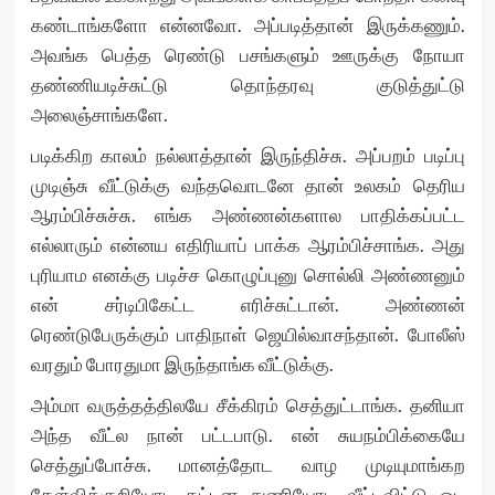
கண்டாங்களோ என்னவோ. அப்படித்தான் இருக்கணும்.
அவங்க பெத்த ரெண்டு பசங்களும் ஊருக்கு நோயா
தண்ணியடிச்சுட்டு தொந்தரவு குடுத்துட்டு
அலைஞ்சாங்களே.
படிக்கிற காலம் நல்லாத்தான் இருந்திச்சு. அப்பறம் படிப்பு
முடிஞ்சு வீட்டுக்கு வந்தவொடனே தான் உலகம் தெரிய
ஆரம்பிச்சுச்சு. எங்க அண்ணன்களால பாதிக்கப்பட்ட
எல்லாரும் என்னய எதிரியாப் பாக்க ஆரம்பிச்சாங்க. அது
புரியாம எனக்கு படிச்ச கொழுப்புனு சொல்லி அண்ணனும்
என் சர்டிபிகேட்ட எரிச்சுட்டான். அண்ணன்
ரெண்டுபேருக்கும் பாதிநாள் ஜெயில்வாசந்தான். போலீஸ்
வரதும் போரதுமா இருந்தாங்க வீட்டுக்கு.
அம்மா வருத்தத்திலயே சீக்கிரம் செத்துட்டாங்க. தனியா
அந்த வீட்ல நான் பட்டபாடு. என் சுயநம்பிக்கையே
செத்துப்போச்சு. மானத்தோட வாழ முடியுமாங்கற
கேள்விக்குறியோட கட்டின துணியோட வீட்டவிட்டு ஓடி