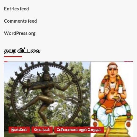
Entries feed
Comments feed
WordPress.org
தவற விட்டவை
இலக்கியம்
தொடர்கள்
பெரிய புராணம் எனும் பேரமுதம்