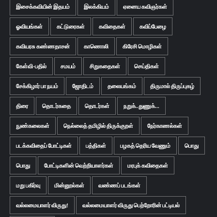
இசைக்கவியின் இதயம்
இலக்கியம்
ஏனைய கவிஞர்கள்
ஓவியங்கள்
கட்டுரைகள்
கவிதைகள்
கவிப்பேழை
கவியரசு கண்ணதாசன்
காணொலி
கிரேசி மொழிகள்
கேள்வி-பதில்
சமயம்
சிறுகதைகள்
செய்திகள்
சேக்கிழார் பா நயம்
ஜோதிடம்
தலையங்கம்
திருமால் திருப்புகழ்
திரை
தொடர்கதை
தொடர்கள்
நறுக்..துணுக்...
நுண்கலைகள்
நெல்லைத் தமிழில் திருக்குறள்
நேர்காணல்கள்
படக்கவிதைப் போட்டிகள்
பத்திகள்
பழகத் தெரிய வேணும்
பொது
பொது
போட்டிகளின் வெற்றியாளர்கள்
மரபுக் கவிதைகள்
மறு பகிர்வு
மின்னூல்கள்
வண்ணப் படங்கள்
வல்லமையாளர் விருது!
வல்லமையாளர் விருது பெற்றோரின் பட்டியல்