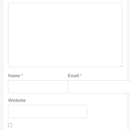
Name
*
Email
*
Website