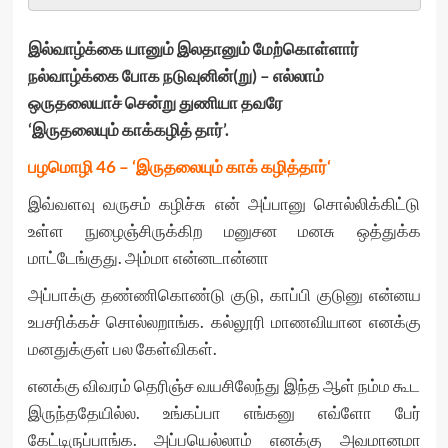
இல்வாழ்க்கை யானும் இலதானும் மேற்கொள்ளார்
நல்வாழ்க்கை போக நடுவுனின்(று) – எல்லாம்
ஒருதலையாச் சென்று துணியா தவரே
‘இருதலையும் காக்கழித் தார்’.
பழமொழி 46 –
‘
இருதலையும் காக் கழித்தார்
‘
இவ்வளவு வருசம் கழிச்சு என் அப்பானு சொல்லிக்கிட்டு
உள்ள நுழைஞ்சிருக்கிற மனுசன மனசு ஒத்துக்க
மாட்டேங்குது. அம்மா என்னடான்னா
அப்பாக்கு தண்ணிகொண்டு குடு, காப்பி குடுனு என்னய
உபசரிக்கச் சொல்லறாங்க. கல்லூரி மாணவியான எனக்கு
மனதுக்குள் பல கேள்விகள்.
எனக்கு விவரம் தெரிஞ்ச வயசிலேந்து இந்த ஆள் நம்ம கூட
இருந்ததேயில்ல. உங்கப்பா எங்கனு எவ்ளோ பேர்
கேட்டிருப்பாங்க. அப்பயெல்லாம் எனக்கு அவமானமா