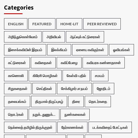
Categories
ENGLISH
FEATURED
HOME-LIT
PEER REVIEWED
அறிந்துகொள்வோம்
அறிவியல்
ஆய்வுக் கட்டுரைகள்
இசைக்கவியின் இதயம்
இலக்கியம்
ஏனைய கவிஞர்கள்
ஓவியங்கள்
கட்டுரைகள்
கவிதைகள்
கவிப்பேழை
கவியரசு கண்ணதாசன்
காணொலி
கிரேசி மொழிகள்
கேள்வி-பதில்
சமயம்
சிறுகதைகள்
செய்திகள்
சேக்கிழார் பா நயம்
ஜோதிடம்
தலையங்கம்
திருமால் திருப்புகழ்
திரை
தொடர்கதை
தொடர்கள்
நறுக்..துணுக்...
நுண்கலைகள்
நெல்லைத் தமிழில் திருக்குறள்
நேர்காணல்கள்
படக்கவிதைப் போட்டிகள்