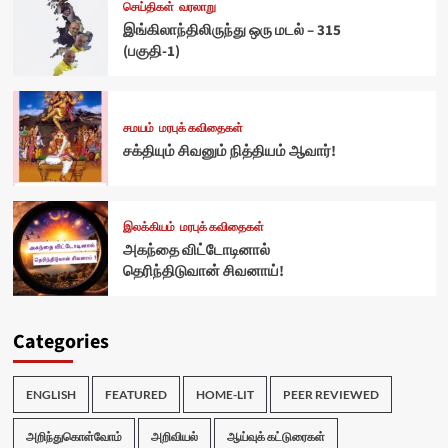
செய்திகள்
வரலாறு
இங்கிலாந்திலிருந்து ஒரு மடல் – 315
(பகுதி-1)
சமயம்
மரபுக் கவிதைகள்
சக்தியும் சிவனும் நித்தியம் ஆவார்!
இலக்கியம்
மரபுக் கவிதைகள்
அகந்தை விட்டோடினால்
தெரிந்திடுவான் சிவனாய்!
Categories
ENGLISH
FEATURED
HOME-LIT
PEER REVIEWED
அறிந்துகொள்வோம்
அறிவியல்
ஆய்வுக் கட்டுரைகள்