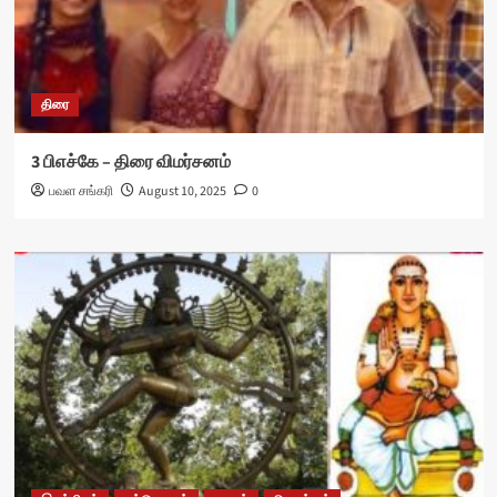
திரை
3 பிஎச்கே – திரை விமர்சனம்
பவள சங்கரி
August 10, 2025
0