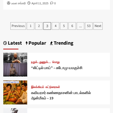
பவள சங்கரி
April 11, 2025
0
Posts
Previous
1
2
4
5
6
53
Next
3
…
pagination
Latest
Popular
Trending
நறுக்..துணுக்...
பொது
“லிட்டில் பாய்” – சுடோமு யமகுச்சி
இலக்கியம்
கட்டுரைகள்
கவியரசர் கண்ணதாசனின் பாடல்களில்
ஆன்மீகம் – 19