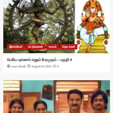
இலக்கியம்
கட்டுரைகள்
சமயம்
தொடர்கள்
பெரிய புராணம் எனும் பேரமுதம் – பகுதி 4
பவள சங்கரி
August 14, 2025
0