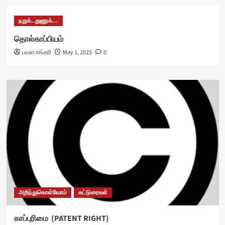
நறுக்..துணுக்...
தொல்காப்பியம்
பவள சங்கரி
May 1, 2025
0
அறிந்துகொள்வோம்
கட்டுரைகள்
காப்புரிமை (PATENT RIGHT)