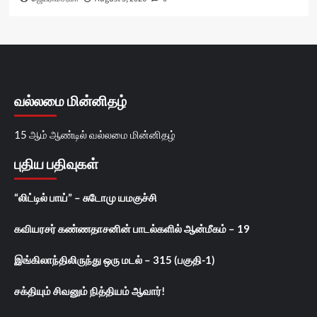
வல்லமை மின்னிதழ்
15 ஆம் ஆண்டில் வல்லமை மின்னிதழ்
புதிய பதிவுகள்
“லிட்டில் பாய்” – சுடோமு யமகுச்சி
கவியரசர் கண்ணதாசனின் பாடல்களில் ஆன்மீகம் – 19
இங்கிலாந்திலிருந்து ஒரு மடல் – 315 (பகுதி-1)
சக்தியும் சிவனும் நித்தியம் ஆவார்!