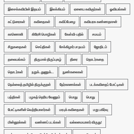
இசைக்கவியின் இதயம்
இலக்கியம்
ஏனைய கவிஞர்கள்
ஓவியங்கள்
கட்டுரைகள்
கவிதைகள்
கவிப்பேழை
கவியரசு கண்ணதாசன்
காணொலி
கிரேசி மொழிகள்
கேள்வி-பதில்
சமயம்
சிறுகதைகள்
செய்திகள்
சேக்கிழார் பா நயம்
ஜோதிடம்
தலையங்கம்
திருமால் திருப்புகழ்
திரை
தொடர்கதை
தொடர்கள்
நறுக்..துணுக்...
நுண்கலைகள்
நெல்லைத் தமிழில் திருக்குறள்
நேர்காணல்கள்
படக்கவிதைப் போட்டிகள்
பத்திகள்
பழகத் தெரிய வேணும்
பொது
பொது
போட்டிகளின் வெற்றியாளர்கள்
மரபுக் கவிதைகள்
மறு பகிர்வு
மின்னூல்கள்
வண்ணப் படங்கள்
வல்லமையாளர் விருது!