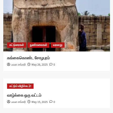
கட்டுரைகள்
நுண்கலைகள்
வரலாறு
கங்கைகொண்ட சோழபுரம்
பவள சங்கரி
May 26, 2025
0
சுட்டும் விழிச்சுடர்!
வாழ்க்கை ஒரு வட்டம்
பவள சங்கரி
May 15, 2025
0