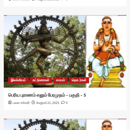
இலக்கியம்
கட்டுரைகள்
சமயம்
தொடர்கள்
பெரிய புராணம் எனும் பேரமுதம் – பகுதி – 5
பவள சங்கரி
August 21, 2025
0