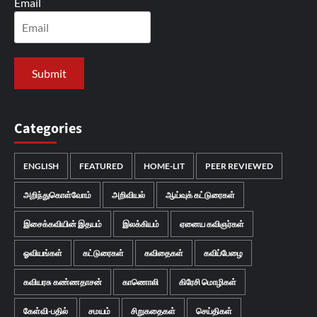
Email
Categories
ENGLISH
FEATURED
HOME-LIT
PEER REVIEWED
அறிந்துகொள்வோம்
அறிவியல்
ஆய்வுக் கட்டுரைகள்
இசைக்கவியின் இதயம்
இலக்கியம்
ஏனைய கவிஞர்கள்
ஓவியங்கள்
கட்டுரைகள்
கவிதைகள்
கவிப்பேழை
கவியரசு கண்ணதாசன்
காணொலி
கிரேசி மொழிகள்
கேள்வி-பதில்
சமயம்
சிறுகதைகள்
செய்திகள்