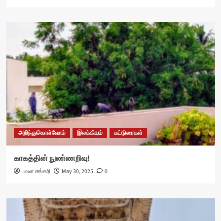
அறிந்துகொள்வோம்
இலக்கியம்
கட்டுரைகள்
காகத்தின் நுண்ணறிவு!
பவள சங்கரி
May 30, 2025
0