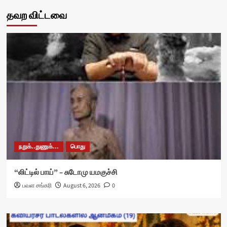
தவற விட்டவை
நறுக்..துணுக்...
பொது
“லிட்டில் பாய்” – சுடோமு யமகுச்சி
பவள சங்கரி
August 6, 2026
0