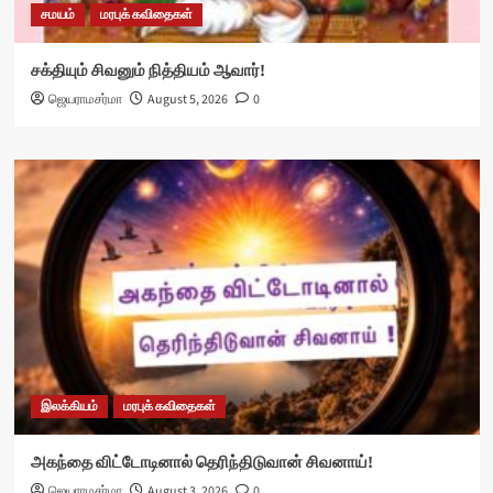
சமயம்
மரபுக் கவிதைகள்
சக்தியும் சிவனும் நித்தியம் ஆவார்!
ஜெயராமசர்மா
August 5, 2026
0
இலக்கியம்
மரபுக் கவிதைகள்
அகந்தை விட்டோடினால் தெரிந்திடுவான் சிவனாய்!
ஜெயராமசர்மா
August 3, 2026
0