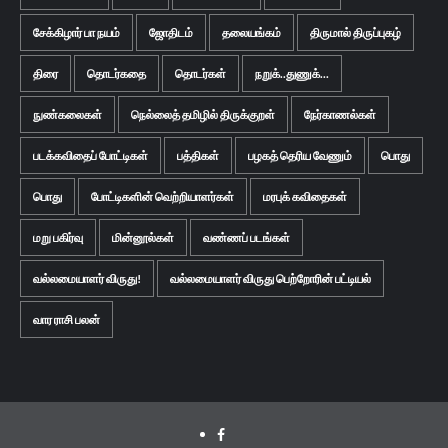
சேக்கிழார் பா நயம்
ஜோதிடம்
தலையங்கம்
திருமால் திருப்புகழ்
திரை
தொடர்கதை
தொடர்கள்
நறுக்..துணுக்...
நுண்கலைகள்
நெல்லைத் தமிழில் திருக்குறள்
நேர்காணல்கள்
படக்கவிதைப் போட்டிகள்
பத்திகள்
பழகத் தெரிய வேணும்
பொது
பொது
போட்டிகளின் வெற்றியாளர்கள்
மரபுக் கவிதைகள்
மறு பகிர்வு
மின்னூல்கள்
வண்ணப் படங்கள்
வல்லமையாளர் விருது!
வல்லமையாளர் விருது பெற்றோரின் பட்டியல்
வார ராசி பலன்
Facebook