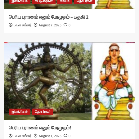
இலக்கியம்
கட்டுரைகள்
சமயம்
தொடர்கள்
பெரிய புராணம் எனும் பேரமுதம் – பகுதி 2
பவள சங்கரி
August 7, 2025
0
இலக்கியம்
தொடர்கள்
பெரிய புராணம் எனும் பேரமுதம்!
பவள சங்கரி
August 1, 2025
0