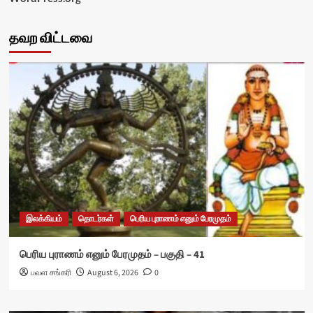
தவற விட்டவை
இலக்கியம்
தொடர்கள்
பெரிய புராணம் எனும் பேரமுதம்
பெரிய புராணம் எனும் பேரமுதம் – பகுதி – 41
பவள சங்கரி
August 6, 2026
0