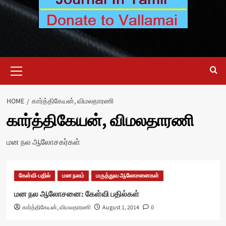
Primary
Menu
HOME
கார்த்திகேயன், விமலதாரணி
கார்த்திகேயன், விமலதாரணி
மன நல ஆலோசகர்கள்
கேள்வி-பதில்
மன நலம்
மருத்துவ ஆலோசனைகள்
மன நல ஆலோசனை: கேள்வி பதில்கள்
கார்த்திகேயன், விமலதாரணி
August 1, 2014
0