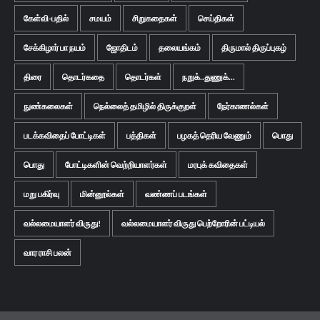
கேள்வி-பதில்
சமயம்
சிறுகதைகள்
செய்திகள்
சேக்கிழார் பா நயம்
ஜோதிடம்
தலையங்கம்
திருமால் திருப்புகழ்
திரை
தொடர்கதை
தொடர்கள்
நறுக்..துணுக்...
நுண்கலைகள்
நெல்லைத் தமிழில் திருக்குறள்
நேர்காணல்கள்
படக்கவிதைப் போட்டிகள்
பத்திகள்
பழகத் தெரிய வேணும்
பொது
பொது
போட்டிகளின் வெற்றியாளர்கள்
மரபுக் கவிதைகள்
மறு பகிர்வு
மின்னூல்கள்
வண்ணப் படங்கள்
வல்லமையாளர் விருது!
வல்லமையாளர் விருது பெற்றோரின் பட்டியல்
வார ராசி பலன்