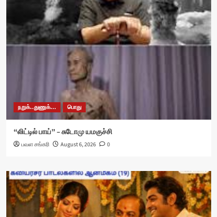
நறுக்..துணுக்...
பொது
“லிட்டில் பாய்” – சுடோமு யமகுச்சி
பவள சங்கரி
August 6, 2026
0