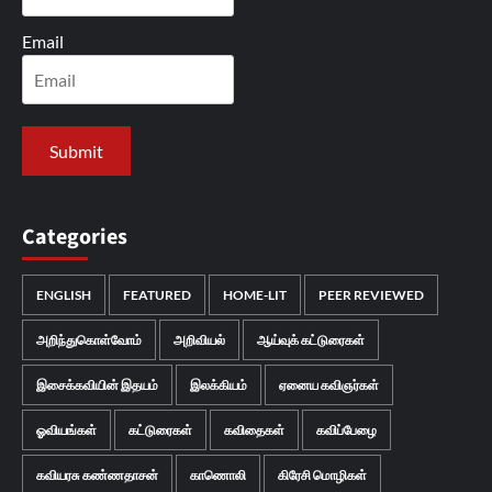
Email
Categories
ENGLISH
FEATURED
HOME-LIT
PEER REVIEWED
அறிந்துகொள்வோம்
அறிவியல்
ஆய்வுக் கட்டுரைகள்
இசைக்கவியின் இதயம்
இலக்கியம்
ஏனைய கவிஞர்கள்
ஓவியங்கள்
கட்டுரைகள்
கவிதைகள்
கவிப்பேழை
கவியரசு கண்ணதாசன்
காணொலி
கிரேசி மொழிகள்