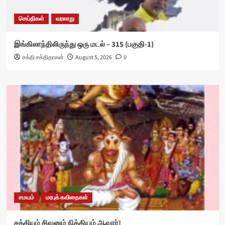
செய்திகள்
வரலாறு
இங்கிலாந்திலிருந்து ஒரு மடல் – 315 (பகுதி-1)
சக்தி சக்திதாசன்
August 5, 2026
0
சமயம்
மரபுக் கவிதைகள்
சக்தியும் சிவனும் நித்தியம் ஆவார்!