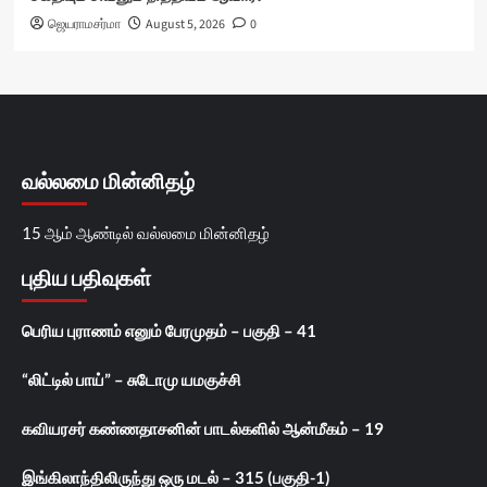
ஜெயராமசர்மா
August 5, 2026
0
வல்லமை மின்னிதழ்
15 ஆம் ஆண்டில் வல்லமை மின்னிதழ்
புதிய பதிவுகள்
பெரிய புராணம் எனும் பேரமுதம் – பகுதி – 41
“லிட்டில் பாய்” – சுடோமு யமகுச்சி
கவியரசர் கண்ணதாசனின் பாடல்களில் ஆன்மீகம் – 19
இங்கிலாந்திலிருந்து ஒரு மடல் – 315 (பகுதி-1)