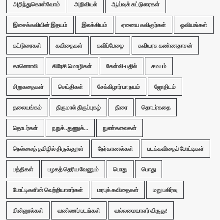
அறிந்துகொள்வோம்
அறிவியல்
ஆய்வுக் கட்டுரைகள்
இசைக்கவியின் இதயம்
இலக்கியம்
ஏனைய கவிஞர்கள்
ஓவியங்கள்
கட்டுரைகள்
கவிதைகள்
கவிப்பேழை
கவியரசு கண்ணதாசன்
காணொலி
கிரேசி மொழிகள்
கேள்வி-பதில்
சமயம்
சிறுகதைகள்
செய்திகள்
சேக்கிழார் பா நயம்
ஜோதிடம்
தலையங்கம்
திருமால் திருப்புகழ்
திரை
தொடர்கதை
தொடர்கள்
நறுக்..துணுக்...
நுண்கலைகள்
நெல்லைத் தமிழில் திருக்குறள்
நேர்காணல்கள்
படக்கவிதைப் போட்டிகள்
பத்திகள்
பழகத் தெரிய வேணும்
பொது
பொது
போட்டிகளின் வெற்றியாளர்கள்
மரபுக் கவிதைகள்
மறு பகிர்வு
மின்னூல்கள்
வண்ணப் படங்கள்
வல்லமையாளர் விருது!