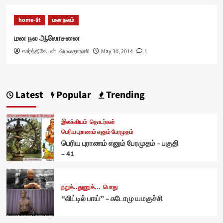
home-lit
மன நலம்
மன நல ஆலோசனை
கார்த்திகேயன், விமலதாரணி
May 30, 2014
1
Latest
Popular
Trending
இலக்கியம்
தொடர்கள்
பெரிய புராணம் எனும் பேரமுதம்
பெரிய புராணம் எனும் பேரமுதம் – பகுதி
– 41
நறுக்..துணுக்...
பொது
“லிட்டில் பாய்” – சுடோமு யமகுச்சி