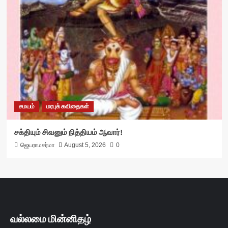
சமயம்
மரபுக் கவிதைகள்
சக்தியும் சிவனும் நித்தியம் ஆவார்!
ஜெயராமசர்மா
August 5, 2026
0
வல்லமை மின்னிதழ்