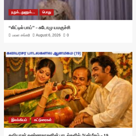
நறுக்..துணுக்...
பொது
“லிட்டில் பாய்” – சுடோமு யமகுச்சி
பவள சங்கரி
August 6, 2026
0
இலக்கியம்
கட்டுரைகள்
கவியரசர் கண்ணதாசனின் பாடல்களில் ஆன்மீகம் – 19