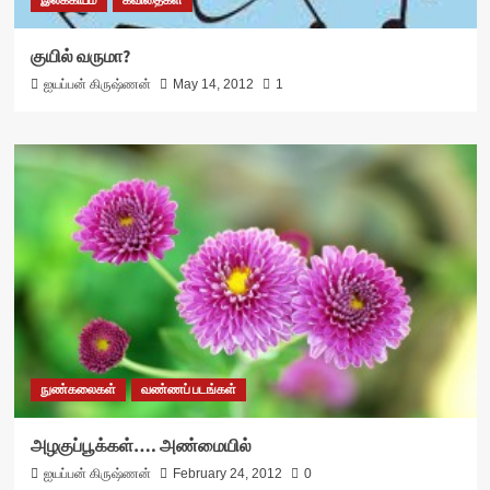
இலக்கியம்
கவிதைகள்
குயில் வருமா?
ஐயப்பன் கிருஷ்ணன்
May 14, 2012
1
நுண்கலைகள்
வண்ணப் படங்கள்
அழகுப்பூக்கள்…. அண்மையில்
ஐயப்பன் கிருஷ்ணன்
February 24, 2012
0