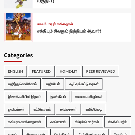
(பகுதி-1)
சமயம்
மரபுக் கவிதைகள்
சக்தியும் சிவனும் நித்தியம் ஆவார்!
Categories
ENGLISH
FEATURED
HOME-LIT
PEER REVIEWED
அறிந்துகொள்வோம்
அறிவியல்
ஆய்வுக் கட்டுரைகள்
இசைக்கவியின் இதயம்
இலக்கியம்
ஏனைய கவிஞர்கள்
ஓவியங்கள்
கட்டுரைகள்
கவிதைகள்
கவிப்பேழை
கவியரசு கண்ணதாசன்
காணொலி
கிரேசி மொழிகள்
கேள்வி-பதில்
சமயம்
சிறுகதைகள்
செய்திகள்
சேக்கிழார் பா நயம்
ஜோதிடம்