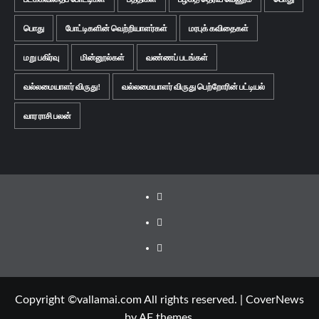
பொது
போட்டிகளின் வெற்றியாளர்கள்
மரபுக் கவிதைகள்
மறு பகிர்வு
மின்னூல்கள்
வண்ணப் படங்கள்
வல்லமையாளர் விருது!
வல்லமையாளர் விருது பெற்றோரின் பட்டியல்
வார ராசி பலன்
Facebook
Twitter
Youtube
Copyright ©vallamai.com All rights reserved.
|
CoverNews
by AF themes.