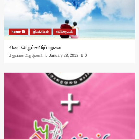
home-lit
இலக்கியம்
கவிதைகள்
விடை பெறும் உயிர்ப் பறவை
ஐயப்பன் கிருஷ்ணன்
January 28, 2012
0