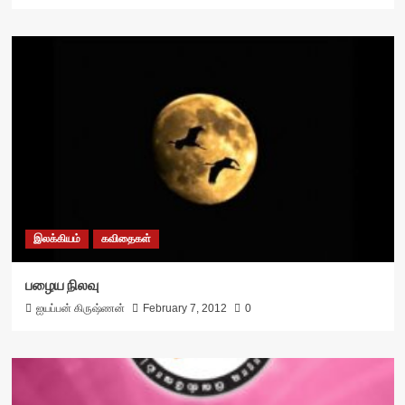
இலக்கியம்
கவிதைகள்
பழைய நிலவு
ஐயப்பன் கிருஷ்ணன்
February 7, 2012
0