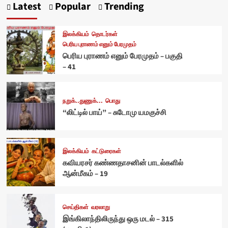
Latest
Popular
Trending
இலக்கியம்
தொடர்கள்
பெரிய புராணம் எனும் பேரமுதம்
பெரிய புராணம் எனும் பேரமுதம் – பகுதி
– 41
நறுக்..துணுக்...
பொது
“லிட்டில் பாய்” – சுடோமு யமகுச்சி
இலக்கியம்
கட்டுரைகள்
கவியரசர் கண்ணதாசனின் பாடல்களில்
ஆன்மீகம் – 19
செய்திகள்
வரலாறு
இங்கிலாந்திலிருந்து ஒரு மடல் – 315