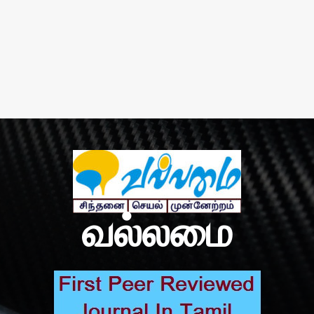
வல்லமை