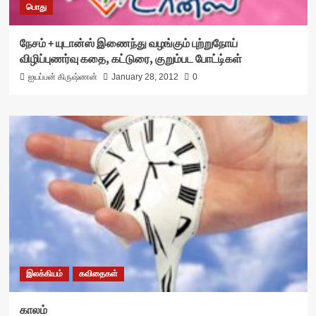
பொது
நேசம் + யுடான்ஸ் இணைந்து வழங்கும் புற்றுநோய்
விழிப்புணர்வு கதை, கட்டுரை, குறும்பட போட்டி்கள்
ஐயப்பன் கிருஷ்ணன்
January 28, 2012
0
இலக்கியம்
கவிதைகள்
காலம்