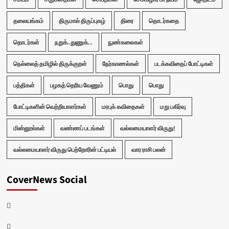
தலையங்கம்
திருமால் திருப்புகழ்
திரை
தொடர்கதை
தொடர்கள்
நறுக்..துணுக்...
நுண்கலைகள்
நெல்லைத் தமிழில் திருக்குறள்
நேர்காணல்கள்
படக்கவிதைப் போட்டிகள்
பத்திகள்
பழகத் தெரிய வேணும்
பொது
பொது
போட்டிகளின் வெற்றியாளர்கள்
மரபுக் கவிதைகள்
மறு பகிர்வு
மின்னூல்கள்
வண்ணப் படங்கள்
வல்லமையாளர் விருது!
வல்லமையாளர் விருது பெற்றோரின் பட்டியல்
வார ராசி பலன்
CoverNews Social
Facebook
Twitter