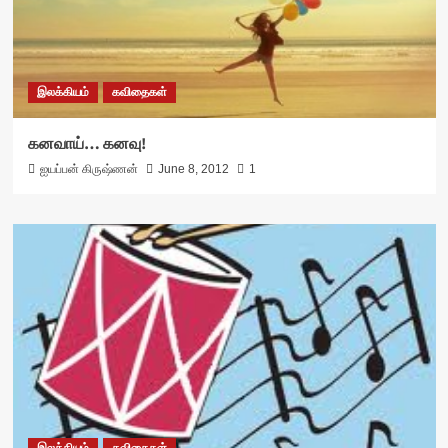
இலக்கியம்
கவிதைகள்
கனவாய்… கனவு!
ஐயப்பன் கிருஷ்ணன்
June 8, 2012
1