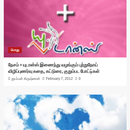
பொது
நேசம் + யுடான்ஸ் இணைந்து வழங்கும் புற்றுநோய்
விழிப்புணர்வு கதை, கட்டுரை, குறும்பட போட்டி்கள்
ஐயப்பன் கிருஷ்ணன்
February 7, 2012
0