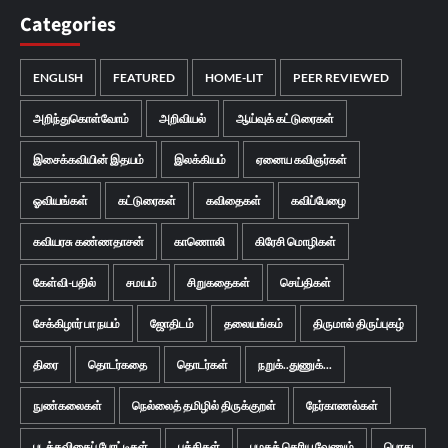
Categories
ENGLISH
FEATURED
HOME-LIT
PEER REVIEWED
அறிந்துகொள்வோம்
அறிவியல்
ஆய்வுக் கட்டுரைகள்
இசைக்கவியின் இதயம்
இலக்கியம்
ஏனைய கவிஞர்கள்
ஓவியங்கள்
கட்டுரைகள்
கவிதைகள்
கவிப்பேழை
கவியரசு கண்ணதாசன்
காணொலி
கிரேசி மொழிகள்
கேள்வி-பதில்
சமயம்
சிறுகதைகள்
செய்திகள்
சேக்கிழார் பா நயம்
ஜோதிடம்
தலையங்கம்
திருமால் திருப்புகழ்
திரை
தொடர்கதை
தொடர்கள்
நறுக்..துணுக்...
நுண்கலைகள்
நெல்லைத் தமிழில் திருக்குறள்
நேர்காணல்கள்
படக்கவிதைப் போட்டிகள்
பத்திகள்
பழகத் தெரிய வேணும்
பொது