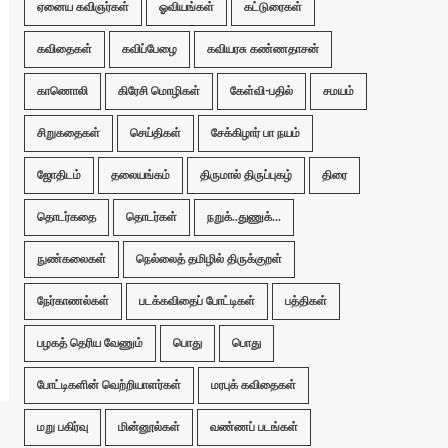
ஏனைய கவிஞர்கள்
ஓவியங்கள்
கட்டுரைகள்
கவிதைகள்
கவிப்பேழை
கவியரசு கண்ணதாசன்
காணொலி
கிரேசி மொழிகள்
கேள்வி-பதில்
சமயம்
சிறுகதைகள்
செய்திகள்
சேக்கிழார் பா நயம்
ஜோதிடம்
தலையங்கம்
திருமால் திருப்புகழ்
திரை
தொடர்கதை
தொடர்கள்
நறுக்..துணுக்...
நுண்கலைகள்
நெல்லைத் தமிழில் திருக்குறள்
நேர்காணல்கள்
படக்கவிதைப் போட்டிகள்
பத்திகள்
பழகத் தெரிய வேணும்
பொது
பொது
போட்டிகளின் வெற்றியாளர்கள்
மரபுக் கவிதைகள்
மறு பகிர்வு
மின்னூல்கள்
வண்ணப் படங்கள்