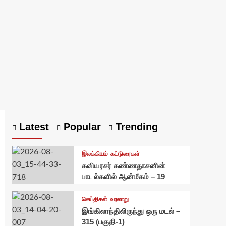
Latest
Popular
Trending
இலக்கியம்
கட்டுரைகள்
கவியரசர் கண்ணதாசனின்
பாடல்களில் ஆன்மீகம் – 19
செய்திகள்
வரலாறு
இங்கிலாந்திலிருந்து ஒரு மடல் –
315 (பகுதி-1)