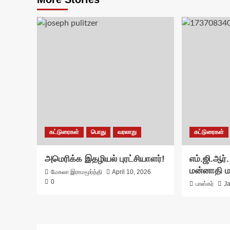
கட்டுரைகள்
பொது
வரலாறு
கட்டுரைகள்
அமெரிக்க இதழியல் புரட்சியாளர்!
எம்.ஜி.ஆர்.
மன்னாதி 
மேகலா இராமமூர்த்தி
April 10, 2026
0
பாஸ்கர்
J