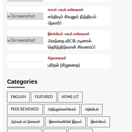
சமயம்
மரபுக் கவிதைகள்
சக்தியும் சிவனும் நித்தியம்
ஆவார்!
இலக்கியம்
மரபுக் கவிதைகள்
அகந்தை விட்டோடினால்
தெரிந்திடுவான் சிவனாய்!
சிறுகதைகள்
புரிதல் (சிறுகதை)
Categories
ENGLISH
FEATURED
HOME-LIT
PEER REVIEWED
அறிந்துகொள்வோம்
அறிவியல்
ஆய்வுக் கட்டுரைகள்
இசைக்கவியின் இதயம்
இலக்கியம்