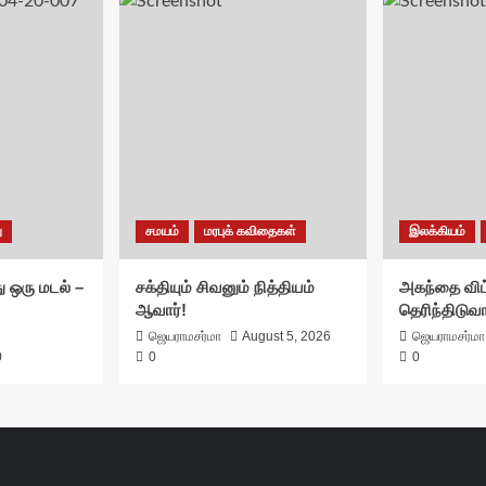
ு
சமயம்
மரபுக் கவிதைகள்
இலக்கியம்
ு ஒரு மடல் –
சக்தியும் சிவனும் நித்தியம்
அகந்தை விட
ஆவார்!
தெரிந்திடுவ
ஜெயராமசர்மா
August 5, 2026
ஜெயராமசர்மா
0
0
0