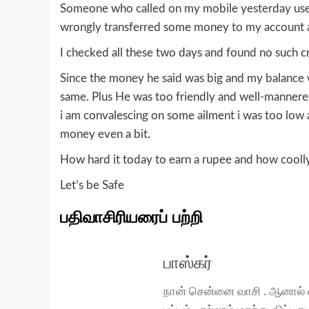
Someone who called on my mobile yesterday use
wrongly transferred some money to my account a
I checked all these two days and found no such c
Since the money he said was big and my balance w
same. Plus He was too friendly and well-manner
i am convalescing on some ailment i was too low 
money even a bit.
How hard it today to earn a rupee and how coolly
Let’s be Safe
பதிவாசிரியரைப் பற்றி
பாஸ்கர்
நான் சென்னை வாசி . ஆனால் வ