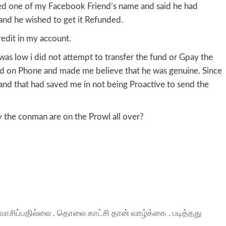
d one of my Facebook Friend’s name and said he had
nd he wished to get it Refunded.
redit in my account.
as low i did not attempt to transfer the fund or Gpay the
ed on Phone and made me believe that he was genuine. Since
and that had saved me in not being Proactive to send the
 the conman are on the Prowl all over?
ாசிப்பதில்லை . தொலை காட்சி தான் வாழ்க்கை . படித்தது