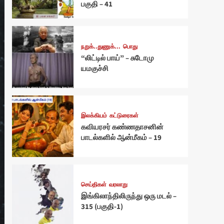
பகுதி – 41
நறுக்..துணுக்...
பொது
“லிட்டில் பாய்” – சுடோமு
யமகுச்சி
இலக்கியம்
கட்டுரைகள்
கவியரசர் கண்ணதாசனின்
பாடல்களில் ஆன்மீகம் – 19
செய்திகள்
வரலாறு
இங்கிலாந்திலிருந்து ஒரு மடல் –
315 (பகுதி-1)