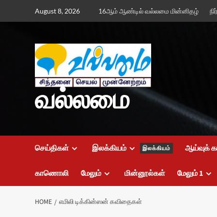
Skip
August 8, 2026
16ஆம் ஆண்டில் வல்லமை மின்னிதழ்
நி
to
content
வல்லமை
செய்திகள்
இலக்கியம்
ஆய்வுக் க
இலக்கியம்
காணொலி
மேலும்
மின்னூல்கள்
மேலும் 1
HOME
எமிலி டிக்கின்ஸன் கவிதைகள்