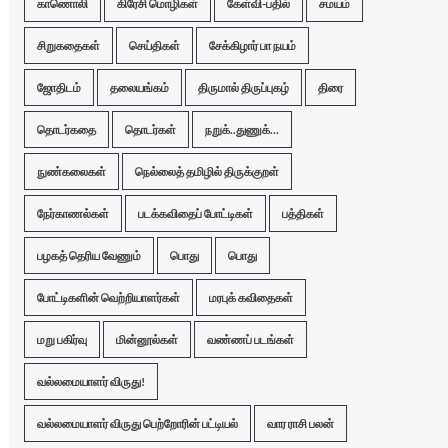
காணொலி
கிரேசி மொழிகள்
கேள்வி-பதில்
சமயம்
சிறுகதைகள்
செய்திகள்
சேக்கிழார் பா நயம்
ஜோதிடம்
தலையங்கம்
திருமால் திருப்புகழ்
திரை
தொடர்கதை
தொடர்கள்
நறுக்..துணுக்...
நுண்கலைகள்
நெல்லைத் தமிழில் திருக்குறள்
நேர்காணல்கள்
படக்கவிதைப் போட்டிகள்
பத்திகள்
பழகத் தெரிய வேணும்
பொது
பொது
போட்டிகளின் வெற்றியாளர்கள்
மரபுக் கவிதைகள்
மறு பகிர்வு
மின்னூல்கள்
வண்ணப் படங்கள்
வல்லமையாளர் விருது!
வல்லமையாளர் விருது பெற்றோரின் பட்டியல்
வார ராசி பலன்