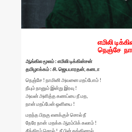
எமிலி டிக்
நெஞ்சே நா
ஆங்கில மூலம் : எமிலி டிக்கின்சன்
தமிழாக்கம் : சி. ஜெயபாரதன், கனடா
நெஞ்சே ! நாமினி அவனை மறப்போம் !
நீயும் நானும் இன்று இரவு !
அவன் அளித்த கணப்பை நீ மற,
நான் மறப்பேன் ஒளியை !
மறந்த பிறகு எனக்குச் சொல் நீ
நேரே நான் மறக்க ஆரம்பிக் கலாம் !
சீக்கிரம் சொல் ! நீ பின் தங்கினால்,