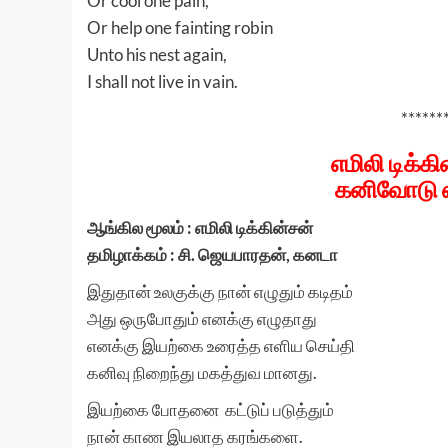
Or cool one pain,
Or help one fainting robin
Unto his nest again,
I shall not live in vain.
******
எமிலி டிக்
கனிவோடு எ
ஆங்கில மூலம் : எமிலி டிக்கின்சன்
தமிழாக்கம் : சி. ஜெயபாரதன், கனடா
இதுதான் உலகுக்கு நான் எழுதும் கடிதம்
அது ஒருபோதும் எனக்கு எழுதாது
எனக்கு இயற்கை உரைத்த எளிய செய்தி
கனிவு நிறைந்து மகத்துவ மானது.
இயற்கை போதனை கட்டுப் படுத்தும்
நான் காண இயலாத கரங்களை.