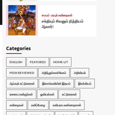
சமயம்
மரபுக் கவிதைகள்
சக்தியும் சிவனும் நித்தியம்
ஆவார்!
Categories
ENGLISH
FEATURED
HOME-LIT
PEER REVIEWED
அறிந்துகொள்வோம்
அறிவியல்
ஆய்வுக் கட்டுரைகள்
இசைக்கவியின் இதயம்
இலக்கியம்
ஏனைய கவிஞர்கள்
ஓவியங்கள்
கட்டுரைகள்
கவிதைகள்
கவிப்பேழை
கவியரசு கண்ணதாசன்