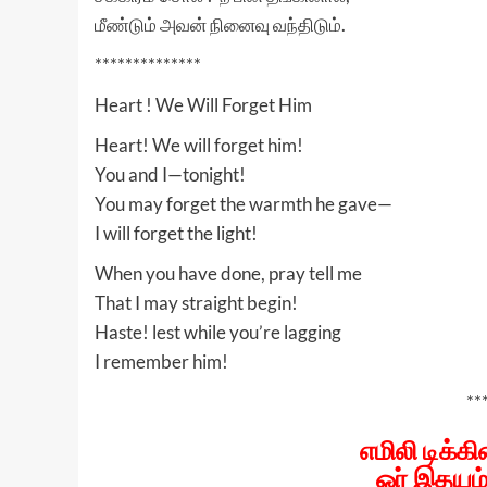
மீண்டும் அவன் நினைவு வந்திடும்.
**************
Heart ! We Will Forget Him
Heart! We will forget him!
You and I—tonight!
You may forget the warmth he gave—
I will forget the light!
When you have done, pray tell me
That I may straight begin!
Haste! lest while you’re lagging
I remember him!
**
எமிலி டிக்
ஓர் இதயம்