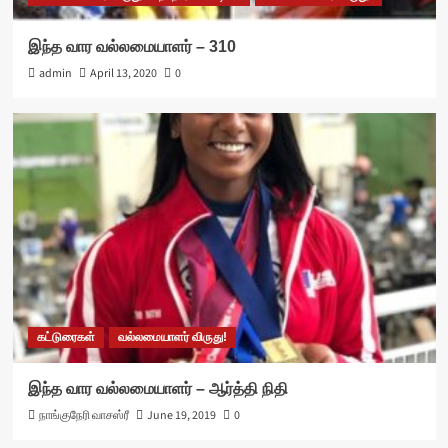
இந்த வார வல்லமையாளர் – 310
admin
April 13, 2020
0
கட்டுரைகள்
வல்லமையாளர் விருது!
இந்த வார வல்லமையாளர் – ஆர்த்தி நிதி
நாங்குநேரி வாசஸ்ரீ
June 19, 2019
0