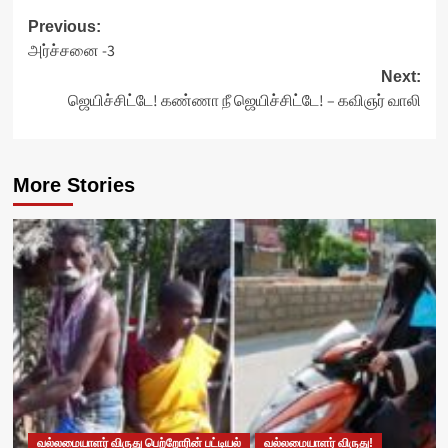
Post
Previous:
அர்ச்சனை -3
navigation
Next:
ஜெயிச்சிட்டே! கண்ணா நீ ஜெயிச்சிட்டே! – கவிஞர் வாலி
More Stories
வல்லமையாளர் விருது பெற்றோரின் பட்டியல்
வல்லமையாளர் விருது!