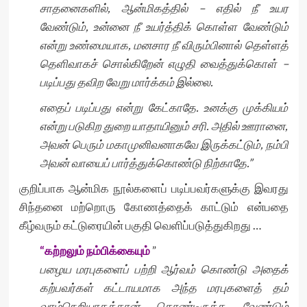
சாதனைகளில், ஆன்மிகத்தில் – எதில் நீ உயர
வேண்டும், உன்னை நீ உயர்த்திக் கொள்ள வேண்டும்
என்று உண்மையாக, மனசார நீ விரும்பினால் தெள்ளத்
தெளிவாகச் சொல்கிறேன் எழுதி வைத்துக்கொள் –
படிப்பது தவிற வேறு மார்க்கம் இல்லை.
எதைப் படிப்பது என்று கேட்காதே. உனக்கு முக்கியம்
என்று படுகிற துறை யாதாயினும் சரி. அதில் ஊரானை,
அவன் பெரும் மகாமுனிவனாகவே இருக்கட்டும், நம்பி
அவன் வாயைப் பார்த்துக்கொண்டு நிற்காதே.”
குறிப்பாக ஆன்மிக நூல்களைப் படிப்பவர்களுக்கு இவரது
சிந்தனை மற்றொரு கோணத்தைக் காட்டும் என்பதை
கீழ்வரும் கட்டுரையின் பகுதி வெளிப்படுத்துகிறது …
“கற்றலும் நம்பிக்கையும்
”
பழைய மரபுகளைப் பற்றி ஆர்வம் கொண்டு அதைக்
கற்பவர்கள் கட்டாயமாக அந்த மரபுகளைத் தம்
வாழ்நெறியாகத்தான் கொண்டிருக்க வேண்டும்