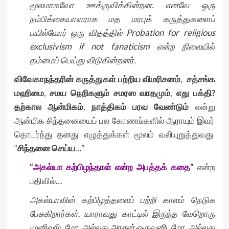
மூலமாகவோ ஊக்குவிக்கின்றன. எனவே ஒரு
நம்பிக்கையாளராக மத மரபுக் கருத்துகளைப்
பயில்வோர் ஒரு விதத்தில் Probation for religious
exclusivism if not fanaticism என்ற நிலையில்
தம்மைப் பெய்து விடுகின்றனர்.
விவேகாநந்தரின் கருத்துகள் பற்றிய விமரிசனம்
,
சத்சங்க
மஹிமை
,
சமய நெறிகளும் சமரஸ வாதமும்
,
எது பக்தி?
தற்கால ஆன்மிகம்
,
நாத்திகம் பரவ வேண்டும்
என்று
ஆன்மிக சிந்தனையைப் பல கோணங்களில் ஆராயும் இவர்
தொடர்ந்து தனது எழுத்துக்கள் மூலம் வலியுறுத்துவது
“
சிந்தனை செய்ய
…”
“அகல்யா கற்பிழந்தாள் என்ற அபத்தக் கதை”
என்ற
பதிவில்…
அகல்யாவின் கற்பிழத்தலைப் பற்றி காலம் நெடுக
பேசுகிறார்கள். யாராவது காட்டில் இருந்த வேறொரு
முனிவரிடமோ, அல்லது அரசன் ஒருவனிடமோ, அல்லது