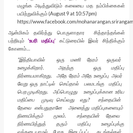
மழுங்க அடித்துவிடும் கலையை மத நம்பிக்கைகள்
பயிற்றுவிக்கும் (August 9 at 10:57pm)
https://www.facebook.com/mohanarangan.srirang
ஆன்மிகம் தவிர்த்து பொருளாதார சித்தாந்தங்கள்
பற்றியும்
‘உபரி மதிப்பு’
கட்டுரையில் இவர் சிந்திக்கும்
கோணம்…
“இந்தியாவில் ஒரு மணி நேரம் ஒருவர்
உழைக்கிறார். அதற்கு ஒரு மதிப்பு
நிர்ணயமாகிறது. அதே நேரம் அதே உழைப்பு அவர்
வேறு ஒரு நாட்டில் செய்தால் பலமடங்கு மதிப்பு
பெற முடிகிறது. அப்பொழுது உழைப்புக்கான உரிய
மதிப்பை முடிவு செய்வது எது? சந்தையின்
தேவை என்பதுதானே அனைத்து மதிப்புகளையும்
நிணயிக்கும் மூலம். சந்தையின் தேவை
நிர்ணயித்துத் தரும் மதிப்பு உழைப்புக்கு
வந்தடையாமல் போக இடைப்பட்ட தடங்கல்கள்