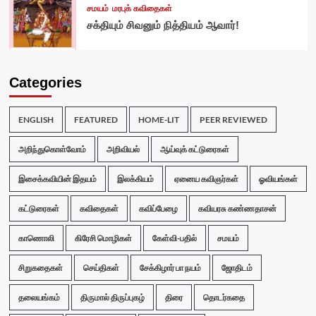
சமயம்
மரபுக் கவிதைகள்
சக்தியும் சிவனும் நித்தியம் ஆவார்!
Categories
ENGLISH
FEATURED
HOME-LIT
PEER REVIEWED
அறிந்துகொள்வோம்
அறிவியல்
ஆய்வுக் கட்டுரைகள்
இசைக்கவியின் இதயம்
இலக்கியம்
ஏனைய கவிஞர்கள்
ஓவியங்கள்
கட்டுரைகள்
கவிதைகள்
கவிப்பேழை
கவியரசு கண்ணதாசன்
காணொலி
கிரேசி மொழிகள்
கேள்வி-பதில்
சமயம்
சிறுகதைகள்
செய்திகள்
சேக்கிழார் பா நயம்
ஜோதிடம்
தலையங்கம்
திருமால் திருப்புகழ்
திரை
தொடர்கதை