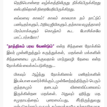
நெறியொன்றை வழ்க்கத்திலிருது நீக்கியிருக்கிறது
என்பதில்தான் நிறைவேறியிருக்கிறது.
எவ்வளவு காலம்! காலம் காலமாக நம் நாட்டுப்
பண்டிதர்களும், அறிவு ஜீவிகளும், தற்கால எழுத்தாளர்
பிரம்மாக்களும் கொஞ்சம் கூட யோசிக்கவே
மாட்டார்களோ!
“நாத்திகம் பரவ வேண்டும்”
என்ற சிந்தனை நோக்கில்
இவர் முன்னிறுத்தும் கருத்துக்கள், மதங்கள் மக்களின்
சிந்தனையை முடக்குவதால் மாற்றுவழி தேவை என்ற
நோக்கில் வைக்கப்படுகிறது…
மிகவும் ஆழ்ந்து நோக்கினால் மனிதர்களின்
இயல்பான வளர்ச்சிக்கும், முன்னேற்றத்திற்கும் பெரும்
குந்தகமும் தடையும் விளைவிப்பனவாய்
இருக்கின்றன மதங்கள். அதுவும் ஹிந்து மத
சமுதாயத்தைப் புனரமைப்பது, சீர்திருத்துவது
என்பதெல்லாம் ஒருவர் தம்மைத்தாமே தற்காலிகமாக