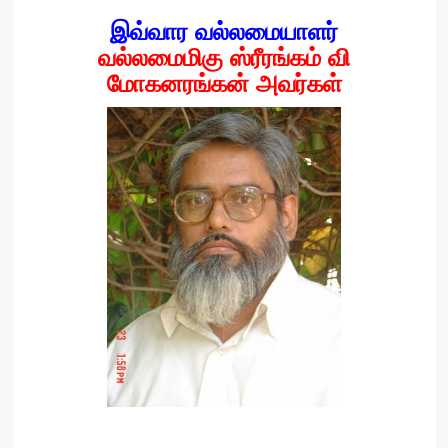
இவ்வார வல்லமையாளர்
வல்லமைமிகு ஸ்ரீரங்கம் வி
மோகனரங்கன் அவர்கள்