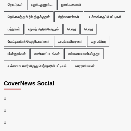
தொடர்கள்
நறுக்..துணுக்...
நுண்கலைகள்
நெல்லைத் தமிழில் திருக்குறள்
நேர்காணல்கள்
படக்கவிதைப் போட்டிகள்
பத்திகள்
பழகத் தெரிய வேணும்
பொது
பொது
போட்டிகளின் வெற்றியாளர்கள்
மரபுக் கவிதைகள்
மறு பகிர்வு
மின்னூல்கள்
வண்ணப் படங்கள்
வல்லமையாளர் விருது!
வல்லமையாளர் விருது பெற்றோரின் பட்டியல்
வார ராசி பலன்
CoverNews Social
Facebook
Twitter
Youtube