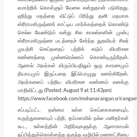
ஏமாற்றிக் கொள்ளும் வேலை என்றுதான் படுகிறது.
ஹிந்து மதத்தை விட்டுப் பிரிந்து தனி மதமாக
ஸ்ரீராமகிருஷ்ணர் காட்டிய மார்க்கத்தைக் கொண்டு
செல்ல வேண்டும் என்று சில காலங்களின் முன்பு
ஸ்ரீராமகிருஷ்ண மடத்தைச் சேர்ந்த துறவியர் சிலர்
முயற்சி செய்ததைப் பற்றிக் கடும் விமரிசன
எண்ணத்தை முன்னரெல்லாம் கொண்டிருந்தேன்.
ஆனால் அவர்கள் விரும்பியதிலும் ஒரு காரணமும்
நியாயமும் இருப்பதை இப்பொழுது உணர்கிறேன்.
அவர்களைப் பற்றிய விமரிசன எண்ணம் எனக்கு
மாறிவிட்டது (Posted: August 9 at 11:43pm)
https://www.facebook.com/mohanarangan.srirang
எப்படிப்பட்ட தன்மை உள்ள செய்கைகளையும்,
கருத்துகளையும் பற்றி, தம்மளவில் நல்ல மனிதர்கள்
கூட, உள்ளத்தின் அதிர்வுகளுக்கு ஆளாகாமல்
தப்பித்துக்கொள்ளத்த தகுந்த வழியில் மனசாட்சியை