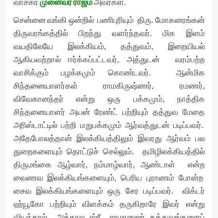
வாசகர்
முனைவர் ராஜம்
அவர்கள்.
சென்னை வங்கி ஒன்றில் பணிபுரியும் திரு. மோகனரங்கன்
திருவரங்கத்தில் பிறந்து வளர்ந்தவர். மிக இளம்
வயதிலேயே இலக்கியம், தத்துவம், இறையியல்
ஆகியவற்றால் ஈர்க்கப்பட்டவர், அத்துடன் வரம்பற்ற
வாசிக்கும் பழக்கமும் கொண்டவர். ஆன்மிக
சிந்தனையாளர்கள் ராமகிருஷ்ணர், ரமணர்,
விவேகானந்தர் என்று ஒரு பக்கமும், நாத்திக
சிந்தனையாளர் அயன் ரேண்ட் பற்றியும் தத்துவ மேதை
அரிஸ்டாட்டில் பற்றி மறுபக்கமும் ஆர்வத்துடன் படிப்பவர்.
அதேபோலத்தான் இலக்கியத்திலும் இவரது ஆர்வம் பல
துறைகளையும் தொட்டுச் செல்லும். தமிழிலக்கியத்தில்
திருமங்கை ஆழ்வார், நம்மாழ்வார், ஆண்டாள் என்ற
வைணவ இலக்கியங்களையும், பெரிய புராணம் போன்ற
சைவ இலக்கியங்களையும் ஒரு சேர படிப்பவர். விக்டர்
ஹ்யூகோ பற்றியும் விளக்கம் தருகிறாரே இவர் என்று
வியந்தால் அக்கால ஸ்ரீ ராமானுஜர் தத்துவங்களைப்