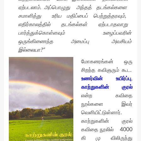
ஏற்படலாம். அப்பொழுது அந்தத் தடங்கல்களை
சமாளித்து உரிய மதிப்பைப் பெற்றுத்தரவும்,
எதிர்காலத்தில் தடங்கல்கள் ஏற்படாதவாறு
பார்த்துக்கொள்ளவும் உழைப்பவரின்
ஒருங்கிணைந்த அமைப்பு அவசியம்
இல்லையா?”
மோகனரங்கன் ஒரு
சிறந்த கவிஞரும் கூட.
உணர்வின் உயிர்ப்பு
,
காற்றுகளின் குரல்
என்ற கவிதை
நூல்களை இவர்
வெளியிட்டுள்ளார்.
காற்றுகளின் குரல்
கவிதை நூலில் 4000
கி மு விலிருந்து