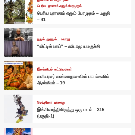
பெரிய புராணம் எனும் பேரமுதம்
பெரிய புராணம் எனும் பேரமுதம் – பகுதி
– 41
நறுக்..துணுக்...
பொது
“லிட்டில் பாய்” – சுடோமு யமகுச்சி
இலக்கியம்
கட்டுரைகள்
கவியரசர் கண்ணதாசனின் பாடல்களில்
ஆன்மீகம் – 19
செய்திகள்
வரலாறு
இங்கிலாந்திலிருந்து ஒரு மடல் – 315
(பகுதி-1)