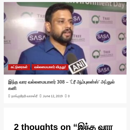
கட்டுரைகள்
வல்லமையாளர் விருது!
இந்த வார வல்லமையாளர் 308 – ‘ட்ரீ ஆம்புலன்ஸ்’ அப்துல்
கனி
நாங்குநேரி வாசஸ்ரீ
June 12, 2019
0
2 thoughts on “
இந்த வார