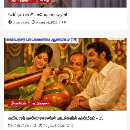
நறுக்..துணுக்...
பொது
“லிட்டில் பாய்” – சுடோமு யமகுச்சி
பவள சங்கரி
August 6, 2026
0
இலக்கியம்
கட்டுரைகள்
கவியரசர் கண்ணதாசனின் பாடல்களில் ஆன்மீகம் – 19
சக்தி சக்திதாசன்
August 5, 2026
0