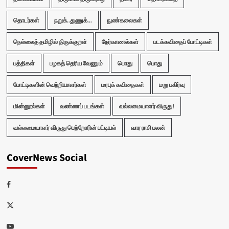
தொடர்கள்
நறுக்..துணுக்...
நுண்கலைகள்
நெல்லைத் தமிழில் திருக்குறள்
நேர்காணல்கள்
படக்கவிதைப் போட்டிகள்
பத்திகள்
பழகத் தெரிய வேணும்
பொது
பொது
போட்டிகளின் வெற்றியாளர்கள்
மரபுக் கவிதைகள்
மறு பகிர்வு
மின்னூல்கள்
வண்ணப் படங்கள்
வல்லமையாளர் விருது!
வல்லமையாளர் விருது பெற்றோரின் பட்டியல்
வார ராசி பலன்
CoverNews Social
Facebook
Twitter
Youtube