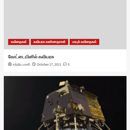
கவிதைகள்
கவியரசு கண்ணதாசன்
மரபுக் கவிதைகள்
கோட்டையினில் கவியரசு
சத்திய மணி
October 17, 2021
0