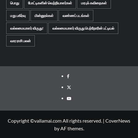
பொது
போட்டிகளின் வெற்றியாளர்கள்
மரபுக் கவிதைகள்
மறு பகிர்வு
மின்னூல்கள்
வண்ணப் படங்கள்
வல்லமையாளர் விருது!
வல்லமையாளர் விருது பெற்றோரின் பட்டியல்
வார ராசி பலன்
Facebook
Twitter
Youtube
Copyright ©vallamai.com All rights reserved.
|
CoverNews
by AF themes.