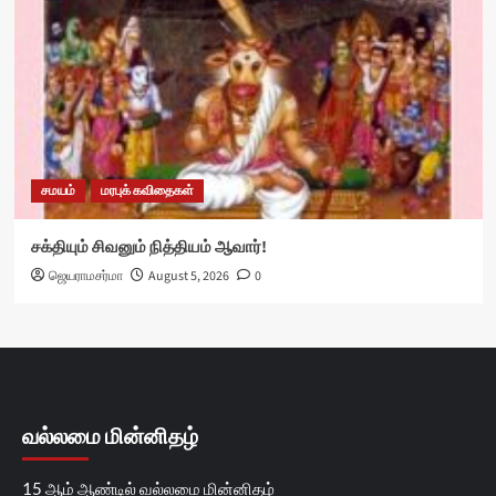
சமயம்
மரபுக் கவிதைகள்
சக்தியும் சிவனும் நித்தியம் ஆவார்!
ஜெயராமசர்மா
August 5, 2026
0
வல்லமை மின்னிதழ்
15 ஆம் ஆண்டில் வல்லமை மின்னிதழ்