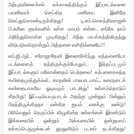
அற்புதவிளைச்சல் எக்காலத்திற்கும் இப்பாடல்களை
பவனிவரச் செய்கிற பணியை இனிதே
செய்துகொண்டிருக்கிறது! டி.எம்.செளந்திரராஜன்
பி.சுசீலா குரல்களில் உள்ள மாயம் என்ன.. எங்கே நாம்
அறிந்துகொள்ள முடிகிறது? அந்த மயக்கத்திலிருந்து
விடுபடுவதொன்றும் அத்தனை எளிதில்லையே!!
எம்.ஜி.ஆர்.. சரோஜாதேவி இணைசேர்ந்து எத்தனையோ
படங்களைத் தந்திருக்கும்போதும்.. இந்தப்படமும்
இப்பாடல்களும் மகோன்னதம் பெற்றவை! கற்பனைகலந்த
கவிதைமுத்துக்கள்.. காதலின் பாலபாடமாய்.. உரைநடைக்
கவிதையாகவே ஓடிவரும் பாடலிது! உள்ளம்தொடும்
கீதமிது! இப்படியொருபாடல் அதற்கு முன்னும் பின்னும்
பிறந்திருக்கிறதா என்கிற ஐயம் எனக்கு உண்டு!
பிரிவெனும் நெருப்பில் விழுகின்ற உள்ளங்கள் இரண்டும்
இக்கரையில் ஒன்றும் அக்கரையில் ஒன்றுமாய்
ஏக்கப்பெருமூச்சுடன் தூதுவிடும் படலம் நடக்கிறது!