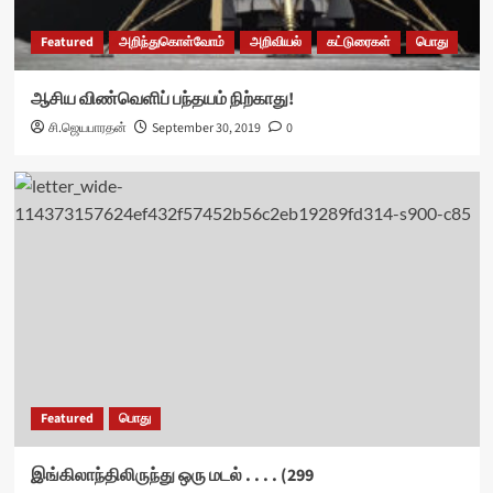
Featured
அறிந்துகொள்வோம்
அறிவியல்
கட்டுரைகள்
பொது
ஆசிய விண்வெளிப் பந்தயம் நிற்காது!
சி.ஜெயபாரதன்
September 30, 2019
0
Featured
பொது
இங்கிலாந்திலிருந்து ஒரு மடல் . . . . (299