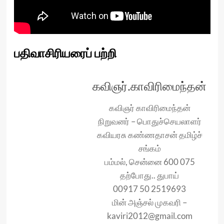
பதிவாசிரியரைப் பற்றி
கவிஞர்.காவிரிமைந்தன்
கவிஞர் காவிரிமைந்தன்
நிறுவனர் – பொதுச்செயலாளர்
கவியரசு கண்ணதாசன் தமிழ்ச்
சங்கம்
பம்மல், சென்னை 600 075
தற்போது.. துபாய்
00917 50 2519693
மின் அஞ்சல் முகவரி –
kaviri2012@gmail.com