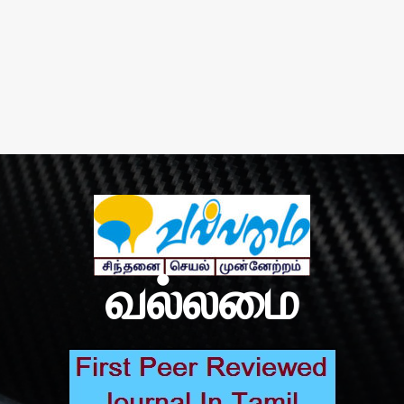
வல்லமை