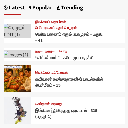
Latest
Popular
Trending
இலக்கியம்
தொடர்கள்
பெரிய புராணம் எனும் பேரமுதம்
பெரிய புராணம் எனும் பேரமுதம் – பகுதி
– 41
நறுக்..துணுக்...
பொது
“லிட்டில் பாய்” – சுடோமு யமகுச்சி
இலக்கியம்
கட்டுரைகள்
கவியரசர் கண்ணதாசனின் பாடல்களில்
ஆன்மீகம் – 19
செய்திகள்
வரலாறு
இங்கிலாந்திலிருந்து ஒரு மடல் – 315
(பகுதி-1)