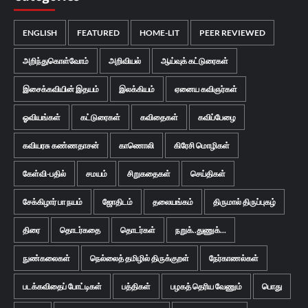
ENGLISH
FEATURED
HOME-LIT
PEER REVIEWED
அறிந்துகொள்வோம்
அறிவியல்
ஆய்வுக் கட்டுரைகள்
இசைக்கவியின் இதயம்
இலக்கியம்
ஏனைய கவிஞர்கள்
ஓவியங்கள்
கட்டுரைகள்
கவிதைகள்
கவிப்பேழை
கவியரசு கண்ணதாசன்
காணொலி
கிரேசி மொழிகள்
கேள்வி-பதில்
சமயம்
சிறுகதைகள்
செய்திகள்
சேக்கிழார் பா நயம்
ஜோதிடம்
தலையங்கம்
திருமால் திருப்புகழ்
திரை
தொடர்கதை
தொடர்கள்
நறுக்..துணுக்...
நுண்கலைகள்
நெல்லைத் தமிழில் திருக்குறள்
நேர்காணல்கள்
படக்கவிதைப் போட்டிகள்
பத்திகள்
பழகத் தெரிய வேணும்
பொது