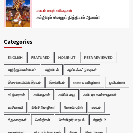
சமயம்
மரபுக் கவிதைகள்
சக்தியும் சிவனும் நித்தியம் ஆவார்!
Categories
ENGLISH
FEATURED
HOME-LIT
PEER REVIEWED
அறிந்துகொள்வோம்
அறிவியல்
ஆய்வுக் கட்டுரைகள்
இசைக்கவியின் இதயம்
இலக்கியம்
ஏனைய கவிஞர்கள்
ஓவியங்கள்
கட்டுரைகள்
கவிதைகள்
கவிப்பேழை
கவியரசு கண்ணதாசன்
காணொலி
கிரேசி மொழிகள்
கேள்வி-பதில்
சமயம்
சிறுகதைகள்
செய்திகள்
சேக்கிழார் பா நயம்
ஜோதிடம்
தலையங்கம்
திருமால் திருப்புகழ்
திரை
தொடர்கதை