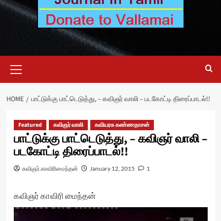
Primary
Menu
HOME
பாட்டுக்கு பாட்டெடுத்து, – கவிஞர் வாலி – படகோட்டி திரைப்பாடல்!!
Featured
கவிஞர் வாலி
கவியரசு கண்ணதாசன்
பாட்டுக்கு பாட்டெடுத்து, – கவிஞர் வாலி –
படகோட்டி திரைப்பாடல்!!
கவிஞர்.காவிரிமைந்தன்
January 12, 2015
1
கவிஞர் காவிரி மைந்தன்