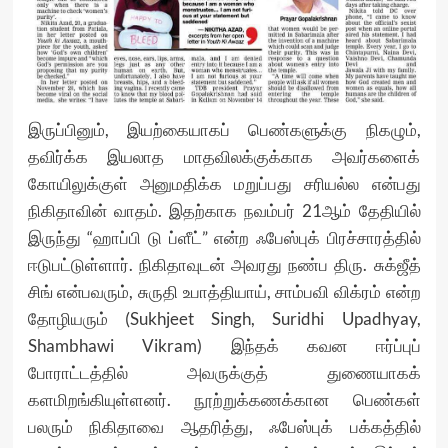
இருப்பினும், இயற்கையாகப் பெண்களுக்கு நிகழும்,
தவிர்க்க இயலாத மாதவிலக்குக்காக அவர்களைக்
கோயிலுக்குள் அனுமதிக்க மறுப்பது சரியல்ல என்பது
நிகிதாவின் வாதம். இதற்காக நவம்பர் 21ஆம் தேதியில்
இருந்து “ஹாப்பி டு ப்ளீட்” என்ற ஃபேஸ்புக் பிரச்சாரத்தில்
ஈடுபட்டுள்ளார். நிகிதாவுடன் அவரது நண்ப திரு. சுக்ஜீத்
சிங் என்பவரும், சுருதி உபாத்தியாய், சாம்பவி விக்ரம் என்ற
தோழியரும் (Sukhjeet Singh, Suridhi Upadhyay,
Shambhawi Vikram) இந்தக் கவன ஈர்ப்புப்
போராட்டத்தில் அவருக்குத் துணையாகக்
களமிறங்கியுள்ளனர். நூற்றுக்கணக்கான பெண்கள்
பலரும் நிகிதாவை ஆதரித்து, ஃபேஸ்புக் பக்கத்தில்