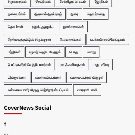
சிறுகதைகள்
செய்திகள்
சேக்கிழார் பா நயம்
ஜோதிடம்
தலையங்கம்
திருமால் திருப்புகழ்
திரை
தொடர்கதை
தொடர்கள்
நறுக்..துணுக்...
நுண்கலைகள்
நெல்லைத் தமிழில் திருக்குறள்
நேர்காணல்கள்
படக்கவிதைப் போட்டிகள்
பத்திகள்
பழகத் தெரிய வேணும்
பொது
பொது
போட்டிகளின் வெற்றியாளர்கள்
மரபுக் கவிதைகள்
மறு பகிர்வு
மின்னூல்கள்
வண்ணப் படங்கள்
வல்லமையாளர் விருது!
வல்லமையாளர் விருது பெற்றோரின் பட்டியல்
வார ராசி பலன்
CoverNews Social
Facebook