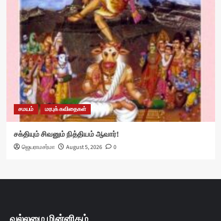
சமயம்
மரபுக் கவிதைகள்
சக்தியும் சிவனும் நித்தியம் ஆவார்!
ஜெயராமசர்மா
August 5, 2026
0
வல்லமை மின்னிதழ்