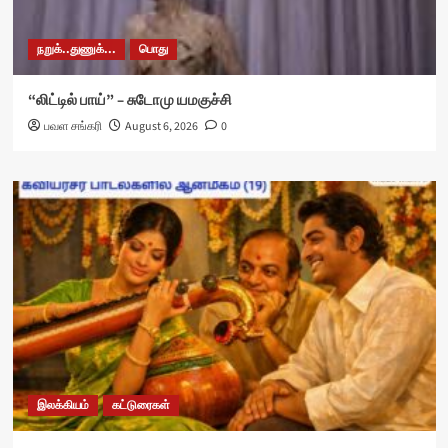
நறுக்..துணுக்...
பொது
“லிட்டில் பாய்” – சுடோமு யமகுச்சி
பவள சங்கரி
August 6, 2026
0
இலக்கியம்
கட்டுரைகள்