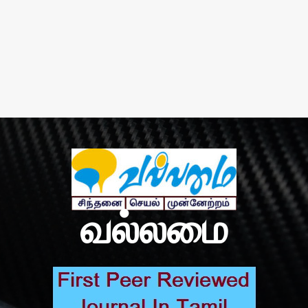
வல்லமை