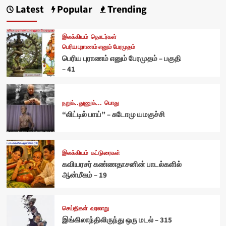
Latest
Popular
Trending
இலக்கியம்
தொடர்கள்
பெரிய புராணம் எனும் பேரமுதம்
பெரிய புராணம் எனும் பேரமுதம் – பகுதி
– 41
நறுக்..துணுக்...
பொது
“லிட்டில் பாய்” – சுடோமு யமகுச்சி
இலக்கியம்
கட்டுரைகள்
கவியரசர் கண்ணதாசனின் பாடல்களில்
ஆன்மீகம் – 19
செய்திகள்
வரலாறு
இங்கிலாந்திலிருந்து ஒரு மடல் – 315