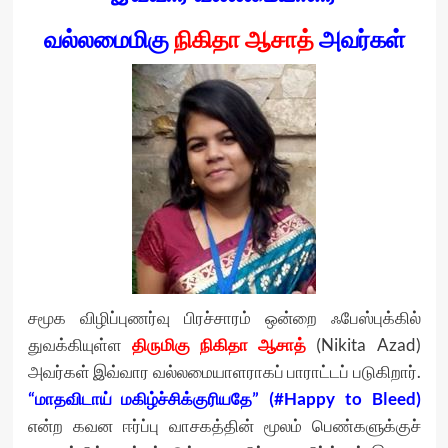
வல்லமைமிகு
நிகிதா ஆசாத்
அவர்கள்
சமூக விழிப்புணர்வு பிரச்சாரம் ஒன்றை ஃபேஸ்புக்கில்
துவக்கியுள்ள
திருமிகு நிகிதா ஆசாத்
(Nikita Azad)
அவர்கள் இவ்வார வல்லமையாளராகப் பாராட்டப் படுகிறார்.
“மாதவிடாய் மகிழ்ச்சிக்குரியதே” (#Happy to Bleed)
என்ற கவன ஈர்ப்பு வாசகத்தின் மூலம் பெண்களுக்குச்