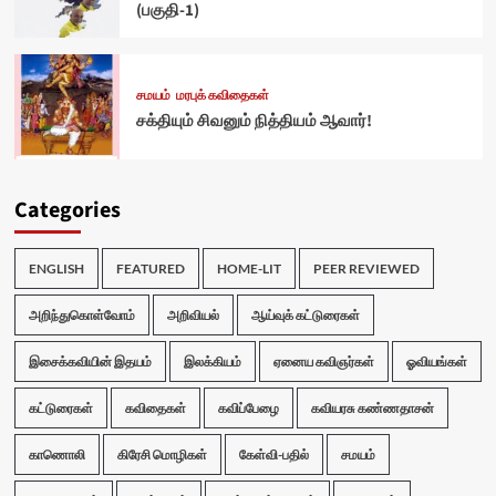
(பகுதி-1)
சமயம்
மரபுக் கவிதைகள்
சக்தியும் சிவனும் நித்தியம் ஆவார்!
Categories
ENGLISH
FEATURED
HOME-LIT
PEER REVIEWED
அறிந்துகொள்வோம்
அறிவியல்
ஆய்வுக் கட்டுரைகள்
இசைக்கவியின் இதயம்
இலக்கியம்
ஏனைய கவிஞர்கள்
ஓவியங்கள்
கட்டுரைகள்
கவிதைகள்
கவிப்பேழை
கவியரசு கண்ணதாசன்
காணொலி
கிரேசி மொழிகள்
கேள்வி-பதில்
சமயம்