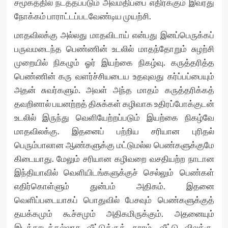
சமூகத்தில் நடத்தப்படும் அவமதிப்பை எதிர்க்கும் இவரது
நோக்கம் பாராட்டப்படவேண்டிய முயற்சி.
மாதவிலக்கு அல்லது மாதவிடாய் என்பது இனப்பெருக்கப்
பருவமடைந்த பெண்ணின் உடலில் மாதந்தோறும் சுழற்சி
முறையில் நிகழும் ஓர் இயற்கை நிகழ்வு. கருத்தரித்த
பெண்ணின் கரு வளர்ச்சியடைய உதவுவது கர்ப்பப்பையும்
அதன் சுவர்களும். அவள் அந்த மாதம் கருத்தரிக்கத்
தவறினால் பயனற்றத் திசுக்கள் கழிவாக உதிரப்போக்குடன்
உடலில் இருந்து வெளியேற்றப்படும் இயற்கை நிகழ்வே
மாதவிலக்கு. இதனைப் பற்றிய சரியான புரிதல்
பெரும்பாலான ஆண்களுக்கு மட்டுமல்ல பெண்களுக்குமே
கிடையாது. மேலும் சரியான கழிவறை வசதியற்ற நாடான
இந்தியாவில் வெளியிடங்களுக்குச் செல்லும் பெண்கள்
எதிர்கொள்ளும் துன்பம் அதிகம். இதனை
வெளிப்படையாகப் பொதுவில் பேசவும் பெண்களுக்குத்
தயக்கமும் கூச்சமும் அதிகமிருக்கும். அதனையும்
இடக்கரடக்கல்லாக வீட்டுக்குத் தூரம், வீட்டு விலக்கு,