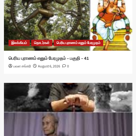
இலக்கியம்
தொடர்கள்
பெரிய புராணம் எனும் பேரமுதம்
பெரிய புராணம் எனும் பேரமுதம் – பகுதி – 41
பவள சங்கரி
August 6, 2026
0