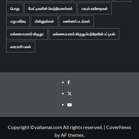
பொது
போட்டிகளின் வெற்றியாளர்கள்
மரபுக் கவிதைகள்
மறு பகிர்வு
மின்னூல்கள்
வண்ணப் படங்கள்
வல்லமையாளர் விருது!
வல்லமையாளர் விருது பெற்றோரின் பட்டியல்
வார ராசி பலன்
Facebook
Twitter
Youtube
Copyright ©vallamai.com All rights reserved.
|
CoverNews
by AF themes.