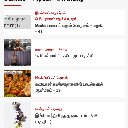
இலக்கியம்
தொடர்கள்
பெரிய புராணம் எனும் பேரமுதம்
பெரிய புராணம் எனும் பேரமுதம் – பகுதி
– 41
நறுக்..துணுக்...
பொது
“லிட்டில் பாய்” – சுடோமு யமகுச்சி
இலக்கியம்
கட்டுரைகள்
கவியரசர் கண்ணதாசனின் பாடல்களில்
ஆன்மீகம் – 19
செய்திகள்
வரலாறு
இங்கிலாந்திலிருந்து ஒரு மடல் – 315
(பகுதி-1)