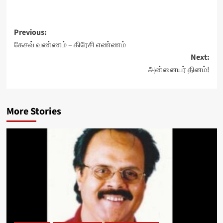
Post
Previous:
கேசவ் வண்ணம் – கிரேசி எண்ணம்
navigation
Next:
அன்னையர் தினம்!
More Stories