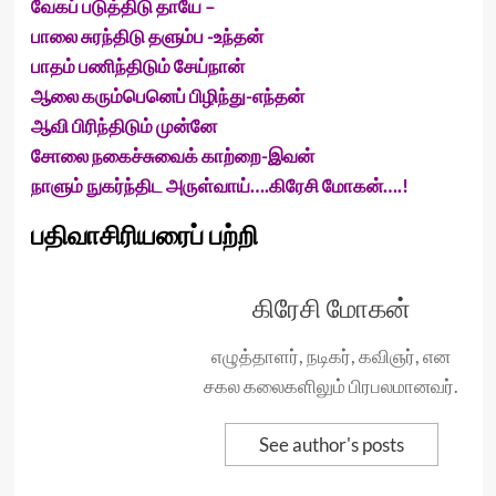
வேகப் படுத்திடு தாயே –
பாலை சுரந்திடு தளும்ப -உந்தன்
பாதம் பணிந்திடும் சேய்நான்
ஆலை கரும்பெனெப் பிழிந்து-எந்தன்
ஆவி பிரிந்திடும் முன்னே
சோலை நகைச்சுவைக் காற்றை-இவன்
நாளும் நுகர்ந்திட அருள்வாய்….கிரேசி மோகன்….!
பதிவாசிரியரைப் பற்றி
கிரேசி மோகன்
எழுத்தாளர், நடிகர், கவிஞர், என
சகல கலைகளிலும் பிரபலமானவர்.
See author's posts