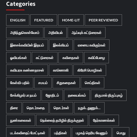
Categories
ENGLISH
FEATURED
HOME-LIT
PEER REVIEWED
அறிந்துகொள்வோம்
அறிவியல்
ஆய்வுக் கட்டுரைகள்
இசைக்கவியின் இதயம்
இலக்கியம்
ஏனைய கவிஞர்கள்
ஓவியங்கள்
கட்டுரைகள்
கவிதைகள்
கவிப்பேழை
கவியரசு கண்ணதாசன்
காணொலி
கிரேசி மொழிகள்
கேள்வி-பதில்
சமயம்
சிறுகதைகள்
செய்திகள்
சேக்கிழார் பா நயம்
ஜோதிடம்
தலையங்கம்
திருமால் திருப்புகழ்
திரை
தொடர்கதை
தொடர்கள்
நறுக்..துணுக்...
நுண்கலைகள்
நெல்லைத் தமிழில் திருக்குறள்
நேர்காணல்கள்
படக்கவிதைப் போட்டிகள்
பத்திகள்
பழகத் தெரிய வேணும்
பொது