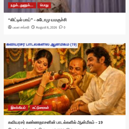
நறுக்..துணுக்...
பொது
“லிட்டில் பாய்” – சுடோமு யமகுச்சி
பவள சங்கரி
August 6, 2026
0
இலக்கியம்
கட்டுரைகள்
கவியரசர் கண்ணதாசனின் பாடல்களில் ஆன்மீகம் – 19