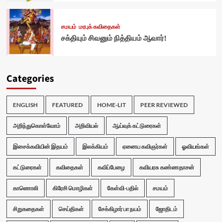
சமயம்
மரபுக் கவிதைகள்
சக்தியும் சிவனும் நித்தியம் ஆவார்!
Categories
ENGLISH
FEATURED
HOME-LIT
PEER REVIEWED
அறிந்துகொள்வோம்
அறிவியல்
ஆய்வுக் கட்டுரைகள்
இசைக்கவியின் இதயம்
இலக்கியம்
ஏனைய கவிஞர்கள்
ஓவியங்கள்
கட்டுரைகள்
கவிதைகள்
கவிப்பேழை
கவியரசு கண்ணதாசன்
காணொலி
கிரேசி மொழிகள்
கேள்வி-பதில்
சமயம்
சிறுகதைகள்
செய்திகள்
சேக்கிழார் பா நயம்
ஜோதிடம்