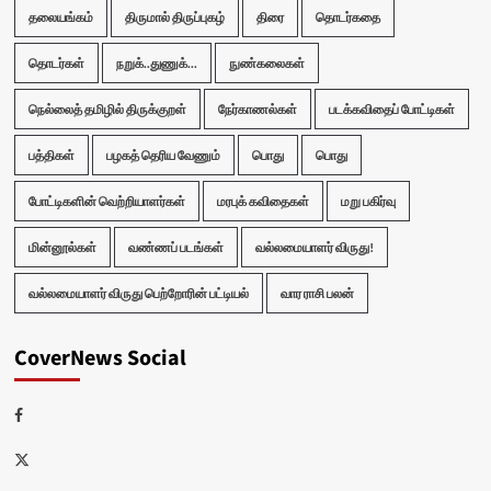
தலையங்கம்
திருமால் திருப்புகழ்
திரை
தொடர்கதை
தொடர்கள்
நறுக்..துணுக்...
நுண்கலைகள்
நெல்லைத் தமிழில் திருக்குறள்
நேர்காணல்கள்
படக்கவிதைப் போட்டிகள்
பத்திகள்
பழகத் தெரிய வேணும்
பொது
பொது
போட்டிகளின் வெற்றியாளர்கள்
மரபுக் கவிதைகள்
மறு பகிர்வு
மின்னூல்கள்
வண்ணப் படங்கள்
வல்லமையாளர் விருது!
வல்லமையாளர் விருது பெற்றோரின் பட்டியல்
வார ராசி பலன்
CoverNews Social
Facebook
Twitter