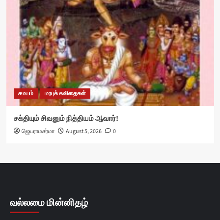
சமயம்
மரபுக் கவிதைகள்
சக்தியும் சிவனும் நித்தியம் ஆவார்!
ஜெயராமசர்மா
August 5, 2026
0
வல்லமை மின்னிதழ்