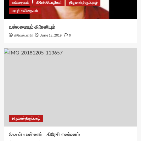
கவிதைகள்
கிரேசி மொழிகள்
திருமால் திருப்புகழ்
மரபுக் கவிதைகள்
வல்லமையும் கிரேஸியும்
விவேக்பாரதி
June 12, 2019
0
திருமால் திருப்புகழ்
கேசவ் வண்ணம் – கிரேசி எண்ணம்