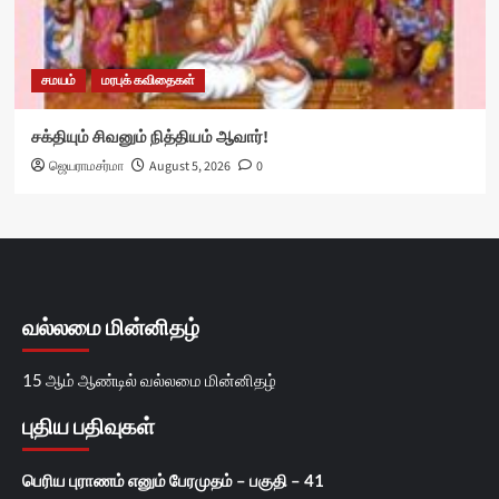
சமயம்
மரபுக் கவிதைகள்
சக்தியும் சிவனும் நித்தியம் ஆவார்!
ஜெயராமசர்மா
August 5, 2026
0
வல்லமை மின்னிதழ்
15 ஆம் ஆண்டில் வல்லமை மின்னிதழ்
புதிய பதிவுகள்
பெரிய புராணம் எனும் பேரமுதம் – பகுதி – 41