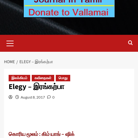
Primary
Menu
HOME
ELEGY – இரங்கற்பா
இலக்கியம்
கவிதைகள்
பொது
Elegy – இரங்கற்பா
August 8, 2017
0
கொரிய மூலம் : கிம் யாங் – ஷிக்