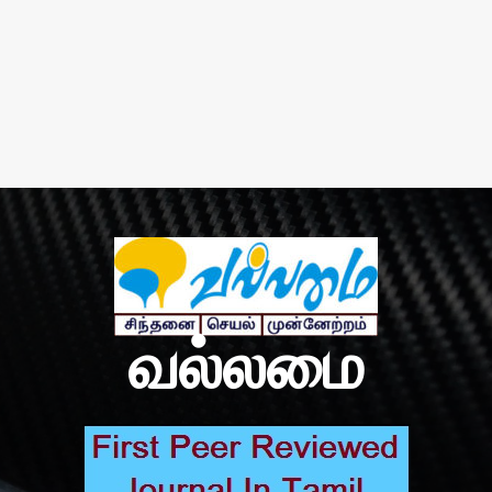
வல்லமை