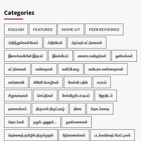
Categories
ENGLISH
FEATURED
HOME-LIT
PEER REVIEWED
அறிந்துகொள்வோம்
அறிவியல்
ஆய்வுக் கட்டுரைகள்
இசைக்கவியின் இதயம்
இலக்கியம்
ஏனைய கவிஞர்கள்
ஓவியங்கள்
கட்டுரைகள்
கவிதைகள்
கவிப்பேழை
கவியரசு கண்ணதாசன்
காணொலி
கிரேசி மொழிகள்
கேள்வி-பதில்
சமயம்
சிறுகதைகள்
செய்திகள்
சேக்கிழார் பா நயம்
ஜோதிடம்
தலையங்கம்
திருமால் திருப்புகழ்
திரை
தொடர்கதை
தொடர்கள்
நறுக்..துணுக்...
நுண்கலைகள்
நெல்லைத் தமிழில் திருக்குறள்
நேர்காணல்கள்
படக்கவிதைப் போட்டிகள்