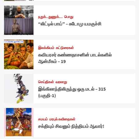
நறுக்..துணுக்...
பொது
“லிட்டில் பாய்” – சுடோமு யமகுச்சி
இலக்கியம்
கட்டுரைகள்
கவியரசர் கண்ணதாசனின் பாடல்களில்
ஆன்மீகம் – 19
செய்திகள்
வரலாறு
இங்கிலாந்திலிருந்து ஒரு மடல் – 315
(பகுதி-1)
சமயம்
மரபுக் கவிதைகள்
சக்தியும் சிவனும் நித்தியம் ஆவார்!