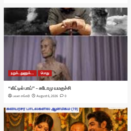
நறுக்..துணுக்...
பொது
“லிட்டில் பாய்” – சுடோமு யமகுச்சி
பவள சங்கரி
August 6, 2026
0