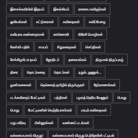
இசைக்கவியின் இதயம்
இலக்கியம்
ஏனைய கவிஞர்கள்
ஓவியங்கள்
கட்டுரைகள்
கவிதைகள்
கவிப்பேழை
கவியரசு கண்ணதாசன்
காணொலி
கிரேசி மொழிகள்
கேள்வி-பதில்
சமயம்
சிறுகதைகள்
செய்திகள்
சேக்கிழார் பா நயம்
ஜோதிடம்
தலையங்கம்
திருமால் திருப்புகழ்
திரை
தொடர்கதை
தொடர்கள்
நறுக்..துணுக்...
நுண்கலைகள்
நெல்லைத் தமிழில் திருக்குறள்
நேர்காணல்கள்
படக்கவிதைப் போட்டிகள்
பத்திகள்
பழகத் தெரிய வேணும்
பொது
பொது
போட்டிகளின் வெற்றியாளர்கள்
மரபுக் கவிதைகள்
மறு பகிர்வு
மின்னூல்கள்
வண்ணப் படங்கள்
வல்லமையாளர் விருது!
வல்லமையாளர் விருது பெற்றோரின் பட்டியல்