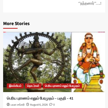
‘’நந்தனார்’’….!
More Stories
இலக்கியம்
தொடர்கள்
பெரிய புராணம் எனும் பேரமுதம்
பெரிய புராணம் எனும் பேரமுதம் – பகுதி – 41
பவள சங்கரி
August 6, 2026
0