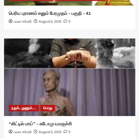
பெரிய புராணம் எனும் பேரமுதம் – பகுதி – 41
பவள சங்கரி
August 6, 2026
0
நறுக்..துணுக்...
பொது
“லிட்டில் பாய்” – சுடோமு யமகுச்சி
பவள சங்கரி
August 6, 2026
0