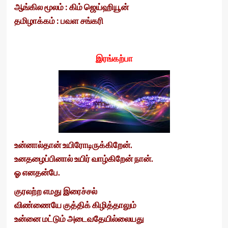
ஆங்கில மூலம் : கிம் ஜெய்ஹியூன்
தமிழாக்கம் : பவள சங்கரி
இரங்கற்பா
உன்னால்தான் உயிரோடிருக்கிறேன்.
உனதழைப்பினால் உயிர் வாழ்கிறேன் நான்.
ஓ எனதன்பே.
குரலற்ற எமது இரைச்சல்
விண்ணையே குத்திக் கிழித்தாலும்
உன்னை மட்டும் அடைவதேயில்லையது