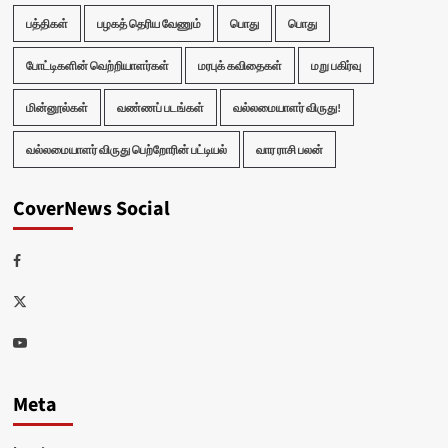
பத்திகள்
பழகத் தெரிய வேணும்
பொது
பொது
போட்டிகளின் வெற்றியாளர்கள்
மரபுக் கவிதைகள்
மறு பகிர்வு
மின்னூல்கள்
வண்ணப் படங்கள்
வல்லமையாளர் விருது!
வல்லமையாளர் விருது பெற்றோரின் பட்டியல்
வார ராசி பலன்
CoverNews Social
Facebook
Twitter
Youtube
Meta