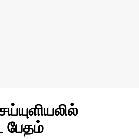
ெய்யுளியலில்
ட பேதம்