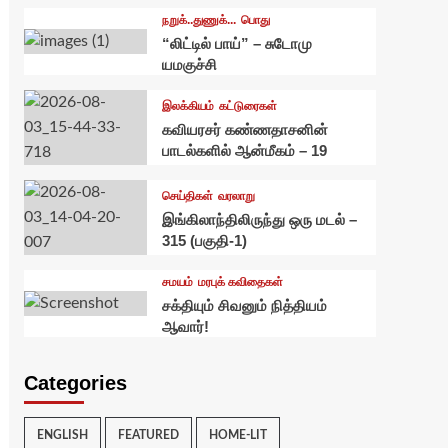
நறுக்..துணுக்...
பொது
“லிட்டில் பாய்” – சுடோமு
யமகுச்சி
இலக்கியம்
கட்டுரைகள்
கவியரசர் கண்ணதாசனின்
பாடல்களில் ஆன்மீகம் – 19
செய்திகள்
வரலாறு
இங்கிலாந்திலிருந்து ஒரு மடல் –
315 (பகுதி-1)
சமயம்
மரபுக் கவிதைகள்
சக்தியும் சிவனும் நித்தியம்
ஆவார்!
Categories
ENGLISH
FEATURED
HOME-LIT