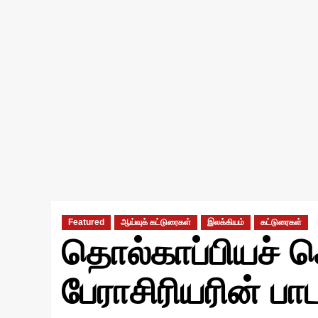
Featured
ஆய்வுக் கட்டுரைகள்
இலக்கியம்
கட்டுரைகள்
தொல்காப்பியச் ச
பேராசிரியரின் பா