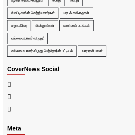
பழகத் தெரிய வேணும்
பொது
பொது
போட்டிகளின் வெற்றியாளர்கள்
மரபுக் கவிதைகள்
மறு பகிர்வு
மின்னூல்கள்
வண்ணப் படங்கள்
வல்லமையாளர் விருது!
வல்லமையாளர் விருது பெற்றோரின் பட்டியல்
வார ராசி பலன்
CoverNews Social
Facebook
Twitter
Youtube
Meta