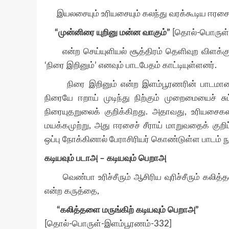
இயலசையும் உரியசையும் கலந்து வரக்கூடிய ஈரசைச்
“முன்னிரை யுறினு மன்ன வாகும்
”
[தொல்-பொருள்-
என்ற செய்யுளியல் சூத்திரம் தெளிவுற விளக்குகிற
‘நிரை இறினும்’ எனவும் பாடபேதம் காட்டியுள்ளனர்.
நிரை இறினும் என்ற இளம்பூரணரின் பாடமானது நே
நிரையே ஈறாய் முடிந்து நிற்கும் முறைமையைச் சு
நிரையுதறுலைக் குறிக்கிறது. அதாவது, உரியசைக
மயக்கமுற்று, அது ஈரசைச் சீராய் மாறுவதைக் குற
ஒப்பு நோக்கினால் பேராசிரியர் கொண்டுள்ள பாடம் ந
கடியவும் படாஅ – கடியவும் பெறாஅ
வெண்பா உரிச்சீரும் ஆசிரிய வுரிச்சீரும் கலித
என்ற கருத்தை,
“கலித்தளை மருங்கிற் கடியவும் பெறாஅ”
[தொல்-பொருள்-இளம்பூரணம்-332]