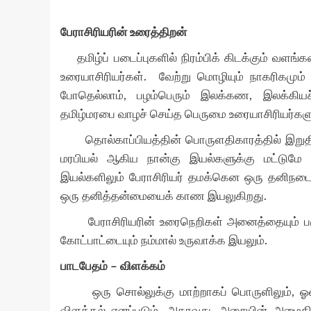
பேராசிரியரின் உரைத்திறன்
தமிழ்ப் படைப்புகளில் நிரம்பிக் கிடக்கும் வளங்க
உரையாசிரியர்கள். வேற்று மொழியும் நாகரிகமும் 
போதெல்லாம், பழம்பெரும் இலக்கண, இலக்கியச் 
தமிழ்மரபை வாழச் செய்த பெருமை உரையாசிரியர்களுக
தொல்காப்பியத்தின் பொருளதிகாரத்தில் இறுதி நா
மரபியல் ஆகிய நான்கு இயல்களுக்கு மட்டுமே ப
இயல்களிலும் பேராசிரியர் தமக்கென ஒரு தனிநடை
ஒரு தனித்தன்மையைக் காண இயலுகிறது.
பேராசிரியரின் உரைநெறிகள் அனைத்தையும் பகுத
கோட்பாட்டையும் நம்மால் உருவாக்க இயலும்.
பாடபேதம் – விளக்கம்
ஒரு சொல்லுக்கு மாற்றாகப் பொருளிலும், ஓசைய
விளக்கல் எனப்படும். அதாவது, அசையின் அமைதி