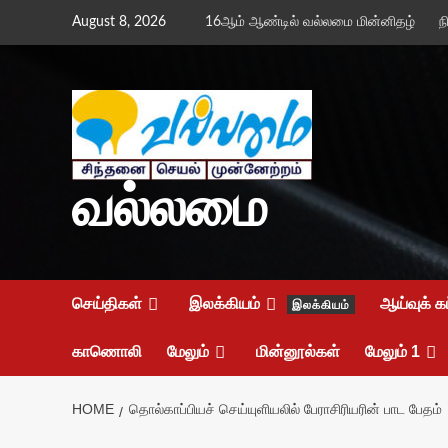
Skip
August 8, 2026
16ஆம் ஆண்டில் வல்லமை மின்னிதழ்
ந
to
content
வல்லமை
செய்திகள்
இலக்கியம்
ஆய்வுக் க
இலக்கியம்
காணொலி
மேலும்
மின்னூல்கள்
மேலும் 1
HOME
தொல்காப்பியச் செய்யுளியலில் பேராசிரியரின் பாட பேதம்