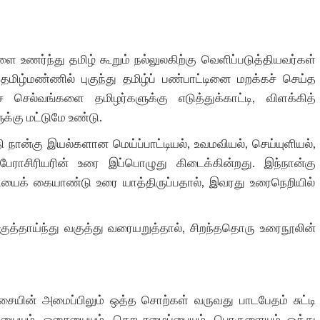
ளை உணர்ந்து தமிழ் கூறும் நல்லுலகிற்கு வெளிப்படுத்தியவர்கள்
தமிழ்மண்ணில் புகுந்து தமிழ்ப் பண்பாட்டினை மறக்கச் செய்த
செல்வங்களை தமிழர்களுக்கு எடுத்துக்காட்டி, விளக்கித்
்கு மட்டுமே உண்டு.
ன்கு இயல்களான மெய்ப்பாட்டியல், உவமவியல், செய்யுளியல்,
ேராசிரியரின் உரை இப்பொழுது கிடைக்கின்றது. இந்நான்கு
யைக் கையாண்டு உரை யாத்திருப்பதால், இவரது உரைநெறியில்
்தாய்ந்து வகுத்து வரையறுத்தால், சிறந்ததொரு உரைநூலின்
ின் அமைப்பிலும் ஒத்த சொற்கள் வருவது பாடபேதம் சுட்டி
யையும், ஓசையையும், தொடரமைப்பையும், பொருளையும் ஒத்து