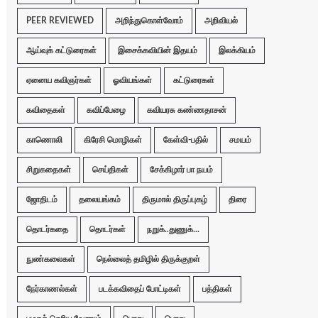
PEER REVIEWED
அறிந்துகொள்வோம்
அறிவியல்
ஆய்வுக் கட்டுரைகள்
இசைக்கவியின் இதயம்
இலக்கியம்
ஏனைய கவிஞர்கள்
ஓவியங்கள்
கட்டுரைகள்
கவிதைகள்
கவிப்பேழை
கவியரசு கண்ணதாசன்
காணொலி
கிரேசி மொழிகள்
கேள்வி-பதில்
சமயம்
சிறுகதைகள்
செய்திகள்
சேக்கிழார் பா நயம்
ஜோதிடம்
தலையங்கம்
திருமால் திருப்புகழ்
திரை
தொடர்கதை
தொடர்கள்
நறுக்..துணுக்...
நுண்கலைகள்
நெல்லைத் தமிழில் திருக்குறள்
நேர்காணல்கள்
படக்கவிதைப் போட்டிகள்
பத்திகள்