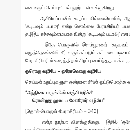
என வரும் செய்யுளியல் நூற்பா விளக்குகிறது.
ஆசிரியப்பாவில் கூறப்படவில்லையெனில், அது க
‘கடியவும் படாஅ’ என்ற சொல்லை பேராசிரியர் பயன்
தழீஇய எச்சவும்மையாக நின்று ‘கடியவும் படாஅ’ என 
இதே பொருளில் இளம்பூரணர் ‘கடியவும் பெறாஅ
எழுத்தெண்ணிச் சீர் வகுக்கப்படும் கட்டளையடியைய
பேராசிரியரின் உரைத்திறன் சிறப்பு வாய்ந்ததாகக் கரு
ஓரொரு வழியே – ஒரோவொரு வழியே
செய்யுள் உறுப்புகளுள் ஒன்றான சீரின் ஒட்டுமொத்
“
அந்நிலை மருங்கின் வஞ்சி யுரிச்சீ
ரொன்றுத லுடைய வோரோர் வழியே”
[தொல்-பொருள்-பேராசிரியம் – 343]
என்ற நூற்பா விளக்குகிறது. இதில் “ஒரோவொ
பாடங்கொண்டுள்ளனர். இளம்பூரணரைப் போன்று ஒருவழ