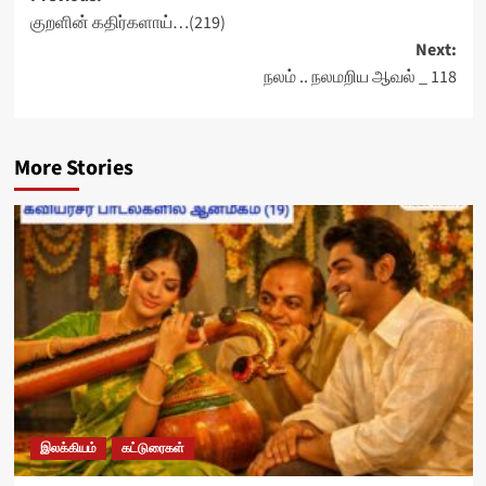
குறளின் கதிர்களாய்…(219)
navigation
Next:
நலம் .. நலமறிய ஆவல் _ 118
More Stories
இலக்கியம்
கட்டுரைகள்