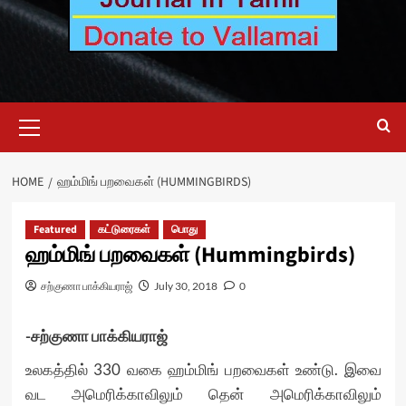
Primary
Menu
HOME
ஹம்மிங் பறவைகள் (HUMMINGBIRDS)
Featured
கட்டுரைகள்
பொது
ஹம்மிங் பறவைகள் (Hummingbirds)
சற்குணா பாக்கியராஜ்
July 30, 2018
0
-சற்குணா பாக்கியராஜ்
உலகத்தில் 330 வகை ஹம்மிங் பறவைகள் உண்டு. இவை
வட அமெரிக்காவிலும் தென் அமெரிக்காவிலும்