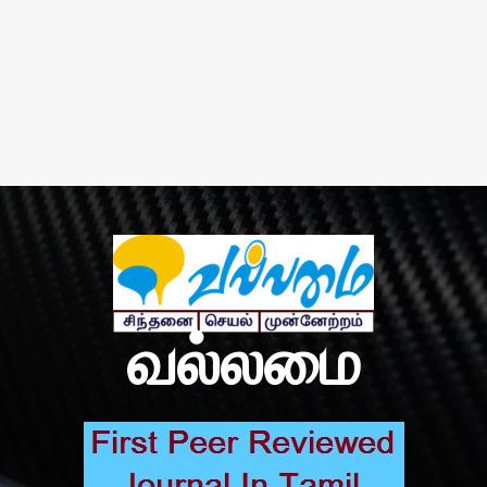
வல்லமை