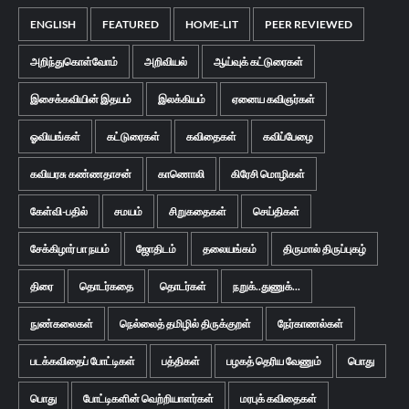
ENGLISH
FEATURED
HOME-LIT
PEER REVIEWED
அறிந்துகொள்வோம்
அறிவியல்
ஆய்வுக் கட்டுரைகள்
இசைக்கவியின் இதயம்
இலக்கியம்
ஏனைய கவிஞர்கள்
ஓவியங்கள்
கட்டுரைகள்
கவிதைகள்
கவிப்பேழை
கவியரசு கண்ணதாசன்
காணொலி
கிரேசி மொழிகள்
கேள்வி-பதில்
சமயம்
சிறுகதைகள்
செய்திகள்
சேக்கிழார் பா நயம்
ஜோதிடம்
தலையங்கம்
திருமால் திருப்புகழ்
திரை
தொடர்கதை
தொடர்கள்
நறுக்..துணுக்...
நுண்கலைகள்
நெல்லைத் தமிழில் திருக்குறள்
நேர்காணல்கள்
படக்கவிதைப் போட்டிகள்
பத்திகள்
பழகத் தெரிய வேணும்
பொது
பொது
போட்டிகளின் வெற்றியாளர்கள்
மரபுக் கவிதைகள்