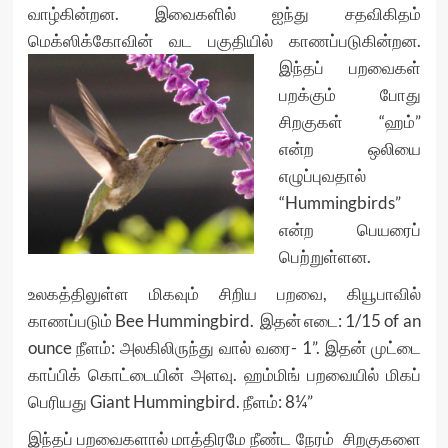
வாழ்கின்றன. இவைகளில் ஐந்து சதவிகிதம்
மெக்ஸிக்கோவின் வட பகுதியில்
காணப்படுகின்றன.
இந்தப் பறவைகள்
பறக்கும் போது
சிறகுகள் “ஹம்”
என்ற ஒலியை
எழுப்புவதால்
“Hummingbirds”
என்ற பெயரைப்
பெற்றுள்ளன.
உலகத்திலுள்ள மிகவும் சிறிய பறவை, கியூபாவில்
காணப்படும் Bee Hummingbird. இதன் எடை: 1/15 of an
ounce நீளம்: அலகிலிருந்து வால் வரை- 1”. இதன் முட்டை
காப்பிக் கொட்டையின் அளவு. ஹம்மிங் பறவையில் மிகப்
பெரியது Giant Hummingbird. நீளம்: 8¼”
இந்தப் பறவைகளால் மாத்திரமே நீண்ட நேரம் சிறகுகளை