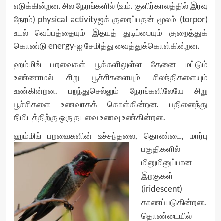
எடுக்கின்றன. சில நேரங்களில் (உ.ம். குளிர்காலத்தில் இரவு
நேரம்) physical activityஐக் குறைப்பதன் மூலம் (torpor)
உடல் வெப்பத்தையும் இதயத் துடிப்பையும் குறைத்துக்
கொண்டு energy-ஐ சேமித்து வைத்துக்கொள்கின்றன.
ஹம்மிங் பறவைகள் பூக்களிலுள்ள தேனை மட்டும்
உண்ணாமல் சிறு பூச்சிகளையும் சிலந்திகளையும்
உண்கின்றன. பறந்துசெல்லும் நேரங்களிலேயே சிறு
பூச்சிகளை உணவாகக் கொள்கின்றன. பதினைந்து
நிமிடத்திற்கு ஒரு தடவை உணவு உண்கின்றன.
ஹம்மிங் பறவைகளின் உச்சந்தலை, தொண்டை, மார்பு
பகுதிகளில்
மினுமினுப்பான
இறகுகள்
(iridescent)
காணப்படுகின்றன.
தொண்டையில்