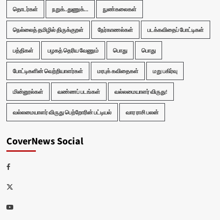
தொடர்கள்
நறுக்..துணுக்...
நுண்கலைகள்
நெல்லைத் தமிழில் திருக்குறள்
நேர்காணல்கள்
படக்கவிதைப் போட்டிகள்
பத்திகள்
பழகத் தெரிய வேணும்
பொது
பொது
போட்டிகளின் வெற்றியாளர்கள்
மரபுக் கவிதைகள்
மறு பகிர்வு
மின்னூல்கள்
வண்ணப் படங்கள்
வல்லமையாளர் விருது!
வல்லமையாளர் விருது பெற்றோரின் பட்டியல்
வார ராசி பலன்
CoverNews Social
Facebook
Twitter
Youtube