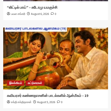
“லிட்டில் பாய்” – சுடோமு யமகுச்சி
பவள சங்கரி
August 6, 2026
0
இலக்கியம்
கட்டுரைகள்
கவியரசர் கண்ணதாசனின் பாடல்களில் ஆன்மீகம் – 19
சக்தி சக்திதாசன்
August 5, 2026
0