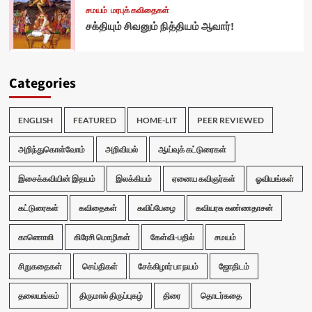
சமயம்
மரபுக் கவிதைகள்
சக்தியும் சிவனும் நித்தியம் ஆவார்!
Categories
ENGLISH
FEATURED
HOME-LIT
PEER REVIEWED
அறிந்துகொள்வோம்
அறிவியல்
ஆய்வுக் கட்டுரைகள்
இசைக்கவியின் இதயம்
இலக்கியம்
ஏனைய கவிஞர்கள்
ஓவியங்கள்
கட்டுரைகள்
கவிதைகள்
கவிப்பேழை
கவியரசு கண்ணதாசன்
காணொலி
கிரேசி மொழிகள்
கேள்வி-பதில்
சமயம்
சிறுகதைகள்
செய்திகள்
சேக்கிழார் பா நயம்
ஜோதிடம்
தலையங்கம்
திருமால் திருப்புகழ்
திரை
தொடர்கதை