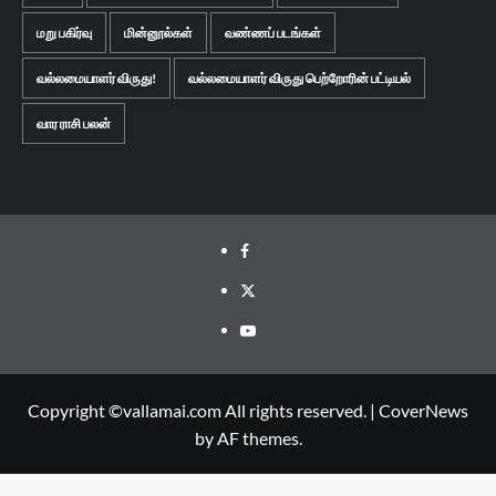
மறு பகிர்வு
மின்னூல்கள்
வண்ணப் படங்கள்
வல்லமையாளர் விருது!
வல்லமையாளர் விருது பெற்றோரின் பட்டியல்
வார ராசி பலன்
Facebook
Twitter
Youtube
Copyright ©vallamai.com All rights reserved.
|
CoverNews
by AF themes.