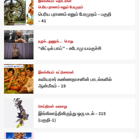
இலக்கியம்
தொடர்கள்
பெரிய புராணம் எனும் பேரமுதம்
பெரிய புராணம் எனும் பேரமுதம் – பகுதி
– 41
நறுக்..துணுக்...
பொது
“லிட்டில் பாய்” – சுடோமு யமகுச்சி
இலக்கியம்
கட்டுரைகள்
கவியரசர் கண்ணதாசனின் பாடல்களில்
ஆன்மீகம் – 19
செய்திகள்
வரலாறு
இங்கிலாந்திலிருந்து ஒரு மடல் – 315
(பகுதி-1)