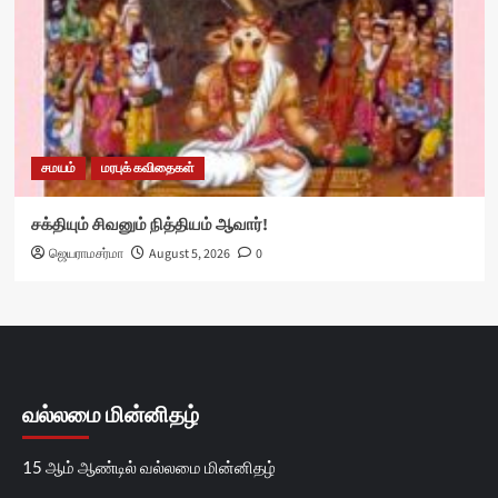
சமயம்
மரபுக் கவிதைகள்
சக்தியும் சிவனும் நித்தியம் ஆவார்!
ஜெயராமசர்மா
August 5, 2026
0
வல்லமை மின்னிதழ்
15 ஆம் ஆண்டில் வல்லமை மின்னிதழ்