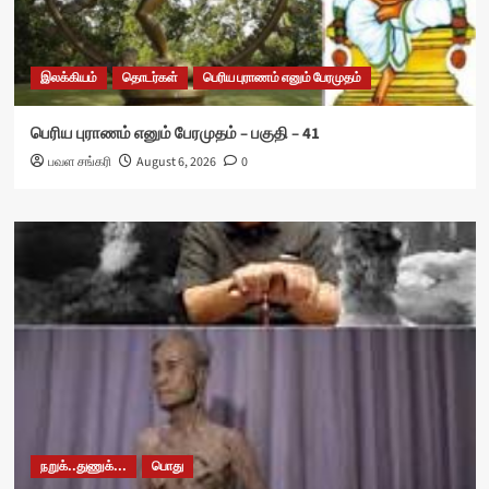
இலக்கியம்
தொடர்கள்
பெரிய புராணம் எனும் பேரமுதம்
பெரிய புராணம் எனும் பேரமுதம் – பகுதி – 41
பவள சங்கரி
August 6, 2026
0
நறுக்..துணுக்...
பொது