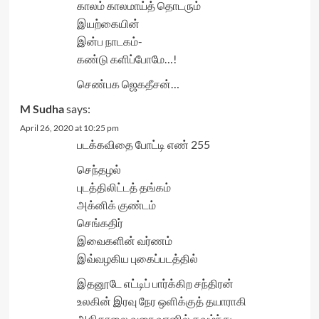
காலம் காலமாய்த் தொடரும்
இயற்கையின்
இன்ப நாடகம்-
கண்டு களிப்போமே…!
செண்பக ஜெகதீசன்…
M Sudha
says:
April 26, 2020 at 10:25 pm
படக்கவிதை போட்டி எண் 255
செந்தழல்
புடத்திலிட்டத் தங்கம்
அக்னிக் குண்டம்
செங்கதிர்
இவைகளின் வர்ணம்
இவ்வழகிய புகைப்படத்தில்
இதனூடே எட்டிப் பார்க்கிற சந்திரன்
உலகின் இரவு நேர ஒளிக்குத் தயாராகி
அதிகாலை வரை வானில் தவழ்ந்து