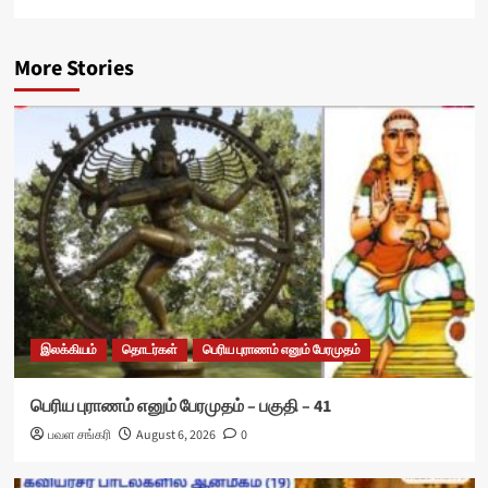
More Stories
இலக்கியம்
தொடர்கள்
பெரிய புராணம் எனும் பேரமுதம்
பெரிய புராணம் எனும் பேரமுதம் – பகுதி – 41
பவள சங்கரி
August 6, 2026
0