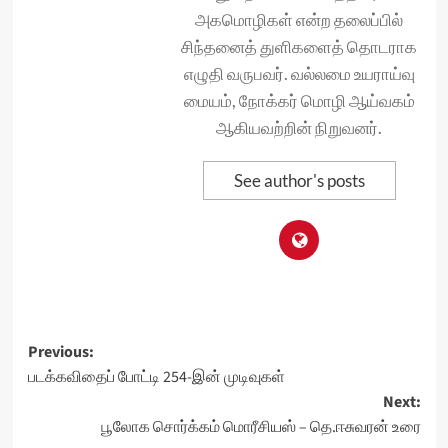
அகமொழிகள் என்ற தலைப்பில்
சிந்தனைத் துளிகளைத் தொடராக
எழுதி வருபவர். வல்லமை உயராய்வு
மையம், நோக்கர் மொழி ஆய்வகம்
ஆகியவற்றின் நிறுவனர்.
See author's posts
Post
Previous:
படக்கவிதைப் போட்டி 254-இன் முடிவுகள்
navigation
Next:
பூலோக சொர்க்கம் மொரீசியஸ் – தெ.ஈசுவரன் உரை