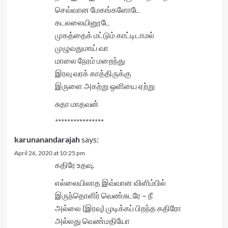
செவ்வான மேகங்களோடே
கடலலையினூடே
முகத்தைக் மட்டும் காட்டிடாமல்
முழுவதுமாய் வா
மாலை நேரம் மறைந்து
இரவு வரக் காத்திருக்கு
இருளை அகற்று ஒளியை ஏற்று
சுதா மாதவன்
****************
karunanandarajah
says:
April 26, 2020 at 10:25 pm
கதிரே உதவு.
எல்லையிலாத இவ்வான விளிம்பில்
இருந்தொளிர் வெண்சுடரே – நீ
அல்லை (இரவு) முடிக்கப் பிறந்த கதிரோ
அல்லது வெண்மதியோ