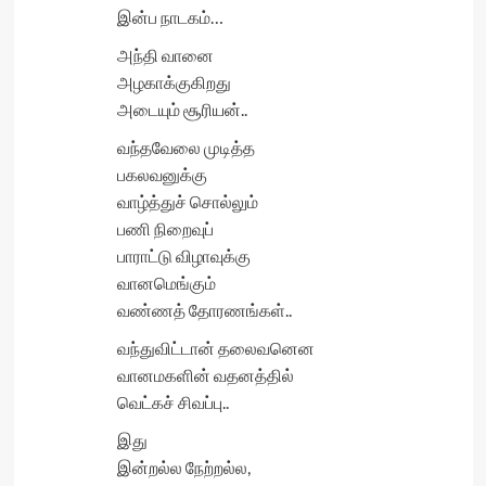
இன்ப நாடகம்…
அந்தி வானை
அழகாக்குகிறது
அடையும் சூரியன்..
வந்தவேலை முடித்த
பகலவனுக்கு
வாழ்த்துச் சொல்லும்
பணி நிறைவுப்
பாராட்டு விழாவுக்கு
வானமெங்கும்
வண்ணத் தோரணங்கள்..
வந்துவிட்டான் தலைவனென
வானமகளின் வதனத்தில்
வெட்கச் சிவப்பு..
இது
இன்றல்ல நேற்றல்ல,