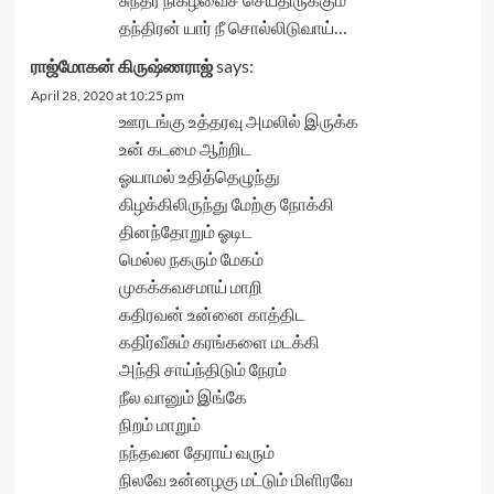
தந்திரன் யார் நீ சொல்லிடுவாய்…
ராஜ்மோகன் கிருஷ்ணராஜ்
says:
April 28, 2020 at 10:25 pm
ஊரடங்கு உத்தரவு அமலில் இருக்க
உன் கடமை ஆற்றிட
ஓயாமல் உதித்தெழுந்து
கிழக்கிலிருந்து மேற்கு நோக்கி
தினந்தோறும் ஓடிட
மெல்ல நகரும் மேகம்
முகக்கவசமாய் மாறி
கதிரவன் உன்னை காத்திட
கதிர்வீசும் கரங்களை மடக்கி
அந்தி சாய்ந்திடும் நேரம்
நீல வானும் இங்கே
நிறம் மாறும்
நந்தவன தேராய் வரும்
நிலவே உன்னழகு மட்டும் மிளிரவே