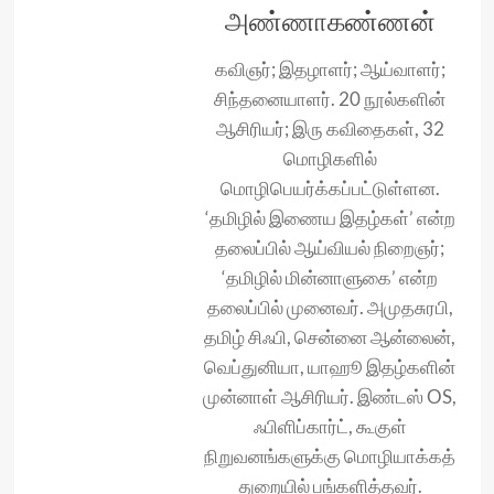
அண்ணாகண்ணன்
கவிஞர்; இதழாளர்; ஆய்வாளர்;
சிந்தனையாளர். 20 நூல்களின்
ஆசிரியர்; இரு கவிதைகள், 32
மொழிகளில்
மொழிபெயர்க்கப்பட்டுள்ளன.
‘தமிழில் இணைய இதழ்கள்’ என்ற
தலைப்பில் ஆய்வியல் நிறைஞர்;
‘தமிழில் மின்னாளுகை’ என்ற
தலைப்பில் முனைவர். அமுதசுரபி,
தமிழ் சிஃபி, சென்னை ஆன்லைன்,
வெப்துனியா, யாஹூ இதழ்களின்
முன்னாள் ஆசிரியர். இண்டஸ் OS,
ஃபிளிப்கார்ட், கூகுள்
நிறுவனங்களுக்கு மொழியாக்கத்
துறையில் பங்களித்தவர்.