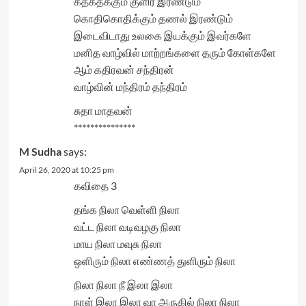
கதகதக்கும் குளிர் இரண்டும்
கொதிகொதிக்கும் தணல் இரண்டும்
இடைவிடாது உலகை இயக்கும் இவர்களே
மனித வாழ்வில் மாற்றங்களை தரும் கோள்களே
ஆம் கதிரவன் சந்திரன்
வாழ்வின் மந்திரம் தந்திரம்
சுதா மாதவன்
***************
M Sudha
says:
April 26, 2020 at 10:25 pm
கவிதை 3
தங்க நிலா வெள்ளி நிலா
வட்ட நிலா வடிவழகு நிலா
மாய நிலா மவுசு நிலா
ஒளிரும் நிலா எண்ணத் துளிரும் நிலா
நிலா நிலா நீ இலா இலா
நாள் இலா இலா வா அருகில் நிலா நிலா