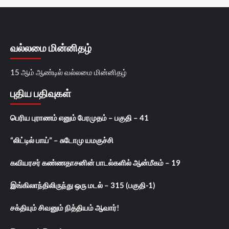
வல்லமை மின்னிதழ்
15 ஆம் ஆண்டில் வல்லமை மின்னிதழ்
புதிய பதிவுகள்
பெரிய புராணம் எனும் பேரமுதம் – பகுதி – 41
“லிட்டில் பாய்” – சுடோமு யமகுச்சி
கவியரசர் கண்ணதாசனின் பாடல்களில் ஆன்மீகம் – 19
இங்கிலாந்திலிருந்து ஒரு மடல் – 315 (பகுதி-1)
சக்தியும் சிவனும் நித்தியம் ஆவார்!