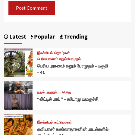
Latest
Popular
Trending
இலக்கியம்
தொடர்கள்
பெரிய புராணம் எனும் பேரமுதம்
பெரிய புராணம் எனும் பேரமுதம் – பகுதி
– 41
நறுக்..துணுக்...
பொது
“லிட்டில் பாய்” – சுடோமு யமகுச்சி
இலக்கியம்
கட்டுரைகள்
கவியரசர் கண்ணதாசனின் பாடல்களில்