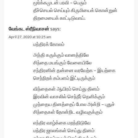
மூர்க்கமுடன் பரவி – பெரும்
தீச்செயல் செய்யும் கிருமியைக் கொன்றுன்
திறமையைக் காட்டிடுவாய்.
வேங்கட ஸ்ரீநிவாசன்
says:
April 27, 2020 at 10:25 am
மந்திரக் கோலம்
அந்தி கருக்கும் வானத்திலே
சிந்தை மயங்கும் வேளையிலே
சந்திரனின் தன்னை வரவேற்க – இயற்கை
செந்நிறக் கம்பளம் இட்டிருக்கும்
விந்தைகள் ஆயிரம் செய்து தினம்
இரவின் வாசலில் செந்நீர் தெளிக்கும்
முந்தைய தினத்தைப் போல அன்றி – புதுச்
சிந்தைகள் தோன்றிட வழிவகுக்கும்
எந்திர வாழ்க்கை மறந்திடுவே
மந்திர ஜாலங்கள் செய்து தினம்
சுந்தர நிகழ்வைச் செய்திருக்கும்