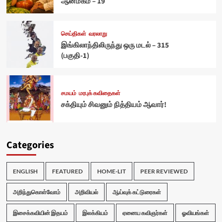
ஆன்மீகம் – 19
செய்திகள்
வரலாறு
இங்கிலாந்திலிருந்து ஒரு மடல் – 315
(பகுதி-1)
சமயம்
மரபுக் கவிதைகள்
சக்தியும் சிவனும் நித்தியம் ஆவார்!
Categories
ENGLISH
FEATURED
HOME-LIT
PEER REVIEWED
அறிந்துகொள்வோம்
அறிவியல்
ஆய்வுக் கட்டுரைகள்
இசைக்கவியின் இதயம்
இலக்கியம்
ஏனைய கவிஞர்கள்
ஓவியங்கள்