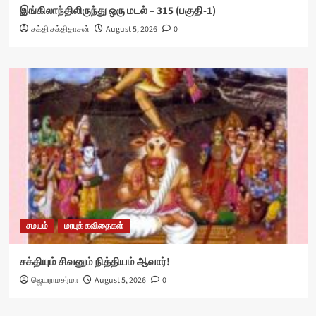
இங்கிலாந்திலிருந்து ஒரு மடல் – 315 (பகுதி-1)
சக்தி சக்திதாசன்
August 5, 2026
0
சமயம்
மரபுக் கவிதைகள்
சக்தியும் சிவனும் நித்தியம் ஆவார்!
ஜெயராமசர்மா
August 5, 2026
0