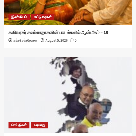
இலக்கியம்
கட்டுரைகள்
கவியரசர் கண்ணதாசனின் பாடல்களில் ஆன்மீகம் – 19
சக்தி சக்திதாசன்
August 5, 2026
0
செய்திகள்
வரலாறு