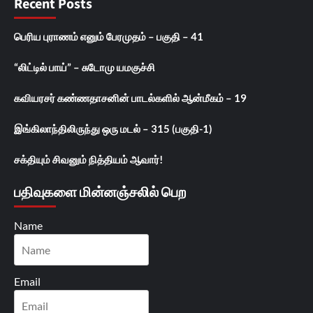
Recent Posts
பெரிய புராணம் எனும் பேரமுதம் – பகுதி – 41
“லிட்டில் பாய்” – சுடோமு யமகுச்சி
கவியரசர் கண்ணதாசனின் பாடல்களில் ஆன்மீகம் – 19
இங்கிலாந்திலிருந்து ஒரு மடல் – 315 (பகுதி-1)
சக்தியும் சிவனும் நித்தியம் ஆவார்!
பதிவுகளை மின்னஞ்சலில் பெற
Name
Email