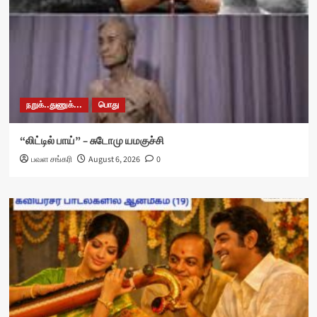
நறுக்..துணுக்...
பொது
“லிட்டில் பாய்” – சுடோமு யமகுச்சி
பவள சங்கரி
August 6, 2026
0