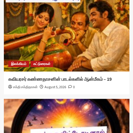
இலக்கியம்
கட்டுரைகள்
கவியரசர் கண்ணதாசனின் பாடல்களில் ஆன்மீகம் – 19
சக்தி சக்திதாசன்
August 5, 2026
0