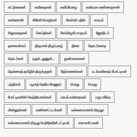
கட்டுரைகள்
கவிதைகள்
கவிப்பேழை
கவியரசு கண்ணதாசன்
காணொலி
கிரேசி மொழிகள்
கேள்வி-பதில்
சமயம்
சிறுகதைகள்
செய்திகள்
சேக்கிழார் பா நயம்
ஜோதிடம்
தலையங்கம்
திருமால் திருப்புகழ்
திரை
தொடர்கதை
தொடர்கள்
நறுக்..துணுக்...
நுண்கலைகள்
நெல்லைத் தமிழில் திருக்குறள்
நேர்காணல்கள்
படக்கவிதைப் போட்டிகள்
பத்திகள்
பழகத் தெரிய வேணும்
பொது
பொது
போட்டிகளின் வெற்றியாளர்கள்
மரபுக் கவிதைகள்
மறு பகிர்வு
மின்னூல்கள்
வண்ணப் படங்கள்
வல்லமையாளர் விருது!
வல்லமையாளர் விருது பெற்றோரின் பட்டியல்
வார ராசி பலன்