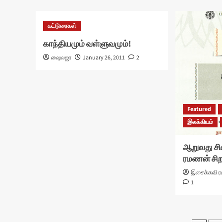
கட்டுரைகள்
காந்தியமும் வள்ளுவமும்!
ஷைலஜா
January 26, 2011
2
Featured
இலக்கியம்
ஆறுவது சி
ரமணன் சிற
இசைக்கவி 
1