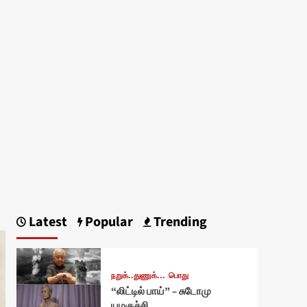
Latest
Popular
Trending
நறுக்..துணுக்...
பொது
“லிட்டில் பாய்” – சுடோமு
யமகுச்சி