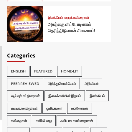
இலக்கியம்
மரபுக் கவிதைகள்
அகந்தை விட்டோடினால்
தெரிந்திடுவான் சிவனாய்!
Categories
ENGLISH
FEATURED
HOME-LIT
PEER REVIEWED
அறிந்துகொள்வோம்
அறிவியல்
ஆய்வுக் கட்டுரைகள்
இசைக்கவியின் இதயம்
இலக்கியம்
ஏனைய கவிஞர்கள்
ஓவியங்கள்
கட்டுரைகள்
கவிதைகள்
கவிப்பேழை
கவியரசு கண்ணதாசன்