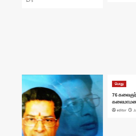
5
பொது
76 கலைஞர்
கலைமாமணி
editor
J