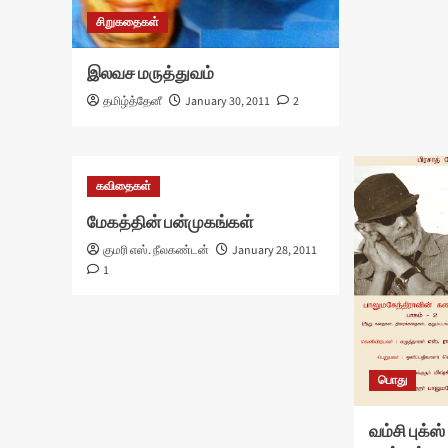
சிறுகதைகள்
இலவச மருத்துவம்
தமிழ்த்தேனீ
January 30, 2011
2
கவிதைகள்
மேகத்தின் பன்முகங்கள்
குமரி எஸ். நீலகண்டன்
January 28, 2011
1
பொது
வம்சி புக்ஸ