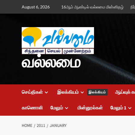
Skip
August 6, 2026
16ஆம் ஆண்டில் வல்லமை மின்னிதழ்
நி
to
content
வல்லமை
செய்திகள்
இலக்கியம்
ஆய்வுக் க
இலக்கியம்
காணொலி
மேலும்
மின்னூல்கள்
மேலும் 1
HOME
2011
JANUARY