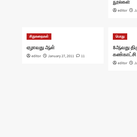
நூல்கள்
editor
J
சிறுகதைகள்
பொது
ஏழாவது ஆள்
8ஆவது திருப
கண்காட்சி
editor
January 27, 2011
11
editor
J