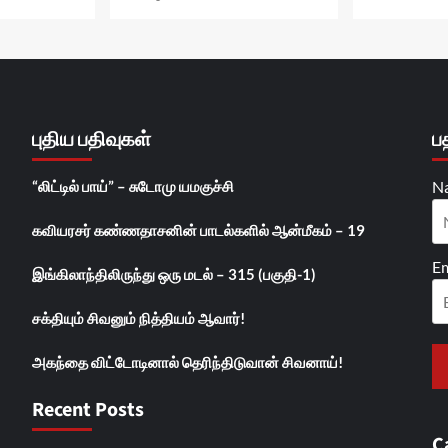
புதிய பதிவுகள்
ப
“லிட்டில் பாய்” – சுடோமு யமகுச்சி
N
கவியரசர் கண்ணதாசனின் பாடல்களில் ஆன்மீகம் – 19
Em
இங்கிலாந்திலிருந்து ஒரு மடல் – 315 (பகுதி-1)
சக்தியும் சிவனும் நித்தியம் ஆவார்!
அகந்தை விட்டோடினால் தெரிந்திடுவான் சிவனாய்!
Recent Posts
C