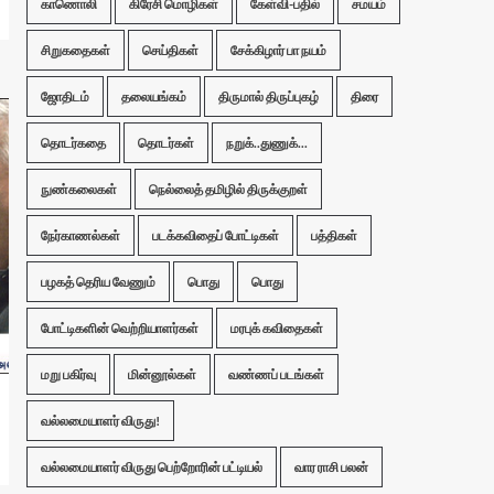
காணொலி
கிரேசி மொழிகள்
கேள்வி-பதில்
சமயம்
சிறுகதைகள்
செய்திகள்
சேக்கிழார் பா நயம்
ஜோதிடம்
தலையங்கம்
திருமால் திருப்புகழ்
திரை
தொடர்கதை
தொடர்கள்
நறுக்..துணுக்...
நுண்கலைகள்
நெல்லைத் தமிழில் திருக்குறள்
நேர்காணல்கள்
படக்கவிதைப் போட்டிகள்
பத்திகள்
பழகத் தெரிய வேணும்
பொது
பொது
போட்டிகளின் வெற்றியாளர்கள்
மரபுக் கவிதைகள்
மறு பகிர்வு
மின்னூல்கள்
வண்ணப் படங்கள்
வல்லமையாளர் விருது!
வல்லமையாளர் விருது பெற்றோரின் பட்டியல்
வார ராசி பலன்