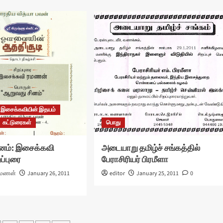
இசைக்கவியின் இதயம்
கட்டுரைகள்
பொது
னம்: இசைக்கவி
அடையாறு தமிழ்ச் சங்கத்தில்
ப்புரை
பேராசிரியர் பிரமீளா
ரமணன்
January 26, 2011
editor
January 25, 2011
0