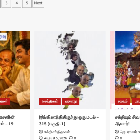
s
3
4
5
Next
nation
ரைகள்
செய்திகள்
வரலாறு
சமயம்
மரப
ாசனின்
இங்கிலாந்திலிருந்து ஒரு மடல் –
சக்தியும் சிவ
ம் – 19
315 (பகுதி-1)
ஆவார்!
சக்தி சக்திதாசன்
ஜெயராமசர்ம
August 5, 2026
0
0