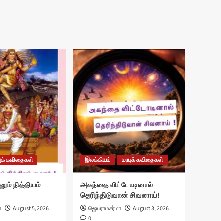
ுக் கவிதைகள்
இலக்கியம்
மரபுக் கவிதைகள்
னும் நித்தியம்
அகந்தை விட்டோடினால்
தெரிந்திடுவான் சிவனாய்!
ா
August 5, 2026
ஜெயராமசர்மா
August 3, 2026
0