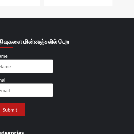
திவுகளை மின்னஞ்சலில் பெற
ame
ail
ategories