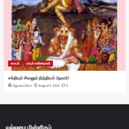
சமயம்
மரபுக் கவிதைகள்
சக்தியும் சிவனும் நித்தியம் ஆவார்!
ஜெயராமசர்மா
August 5, 2026
0
வல்லமை மின்னிதழ்