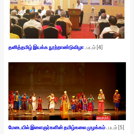
தனித்தமிழ் இயக்க நூற்றாண்டுவிழா
. படம் [4]
மேடையில் இளைஞர்களின் தமிழ்கலை முழக்கம்
. படம் [5]