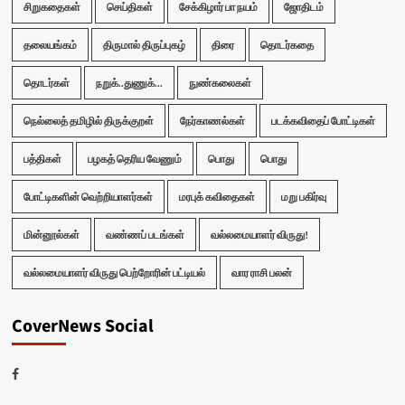
சிறுகதைகள்
செய்திகள்
சேக்கிழார் பா நயம்
ஜோதிடம்
தலையங்கம்
திருமால் திருப்புகழ்
திரை
தொடர்கதை
தொடர்கள்
நறுக்..துணுக்...
நுண்கலைகள்
நெல்லைத் தமிழில் திருக்குறள்
நேர்காணல்கள்
படக்கவிதைப் போட்டிகள்
பத்திகள்
பழகத் தெரிய வேணும்
பொது
பொது
போட்டிகளின் வெற்றியாளர்கள்
மரபுக் கவிதைகள்
மறு பகிர்வு
மின்னூல்கள்
வண்ணப் படங்கள்
வல்லமையாளர் விருது!
வல்லமையாளர் விருது பெற்றோரின் பட்டியல்
வார ராசி பலன்
CoverNews Social
Facebook