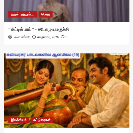
நறுக்..துணுக்...
பொது
“லிட்டில் பாய்” – சுடோமு யமகுச்சி
பவள சங்கரி
August 6, 2026
0
இலக்கியம்
கட்டுரைகள்