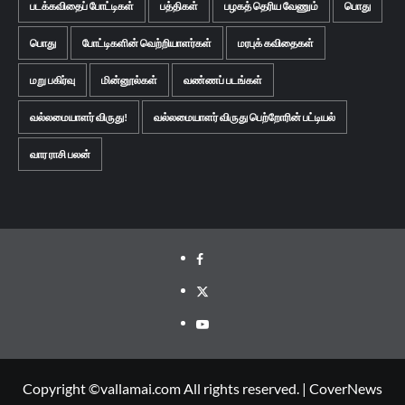
படக்கவிதைப் போட்டிகள்
பத்திகள்
பழகத் தெரிய வேணும்
பொது
பொது
போட்டிகளின் வெற்றியாளர்கள்
மரபுக் கவிதைகள்
மறு பகிர்வு
மின்னூல்கள்
வண்ணப் படங்கள்
வல்லமையாளர் விருது!
வல்லமையாளர் விருது பெற்றோரின் பட்டியல்
வார ராசி பலன்
Facebook
Twitter
Youtube
Copyright ©vallamai.com All rights reserved.
|
CoverNews