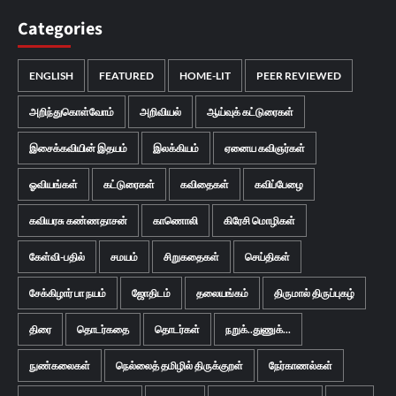
Categories
ENGLISH
FEATURED
HOME-LIT
PEER REVIEWED
அறிந்துகொள்வோம்
அறிவியல்
ஆய்வுக் கட்டுரைகள்
இசைக்கவியின் இதயம்
இலக்கியம்
ஏனைய கவிஞர்கள்
ஓவியங்கள்
கட்டுரைகள்
கவிதைகள்
கவிப்பேழை
கவியரசு கண்ணதாசன்
காணொலி
கிரேசி மொழிகள்
கேள்வி-பதில்
சமயம்
சிறுகதைகள்
செய்திகள்
சேக்கிழார் பா நயம்
ஜோதிடம்
தலையங்கம்
திருமால் திருப்புகழ்
திரை
தொடர்கதை
தொடர்கள்
நறுக்..துணுக்...
நுண்கலைகள்
நெல்லைத் தமிழில் திருக்குறள்
நேர்காணல்கள்