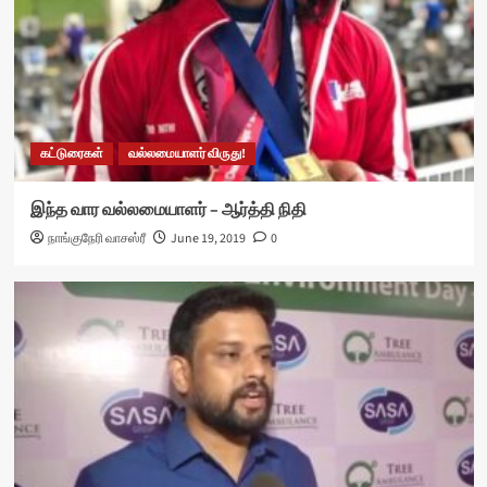
கட்டுரைகள்
வல்லமையாளர் விருது!
இந்த வார வல்லமையாளர் – ஆர்த்தி நிதி
நாங்குநேரி வாசஸ்ரீ
June 19, 2019
0