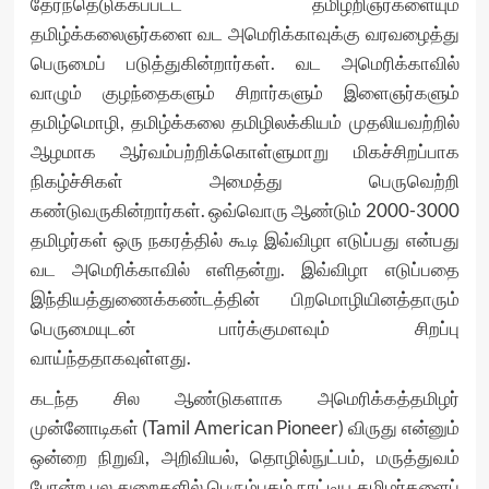
தேர்ந்தெடுக்கப்பட்ட தமிழறிஞர்களையும்
தமிழ்க்கலைஞர்களை வட அமெரிக்காவுக்கு வரவழைத்து
பெருமைப் படுத்துகின்றார்கள். வட அமெரிக்காவில்
வாழும் குழந்தைகளும் சிறார்களும் இளைஞர்களும்
தமிழ்மொழி, தமிழ்க்கலை தமிழிலக்கியம் முதலியவற்றில்
ஆழமாக ஆர்வம்பற்றிக்கொள்ளுமாறு மிகச்சிறப்பாக
நிகழ்ச்சிகள் அமைத்து பெருவெற்றி
கண்டுவருகின்றார்கள். ஒவ்வொரு ஆண்டும் 2000-3000
தமிழர்கள் ஒரு நகரத்தில் கூடி இவ்விழா எடுப்பது என்பது
வட அமெரிக்காவில் எளிதன்று. இவ்விழா எடுப்பதை
இந்தியத்துணைக்கண்டத்தின் பிறமொழியினத்தாரும்
பெருமையுடன் பார்க்குமளவும் சிறப்பு
வாய்ந்ததாகவுள்ளது.
கடந்த சில ஆண்டுகளாக அமெரிக்கத்தமிழர்
முன்னோடிகள் (Tamil American Pioneer) விருது என்னும்
ஒன்றை நிறுவி, அறிவியல், தொழில்நுட்பம், மருத்துவம்
போன்ற பல துறைகளில் பெரும்புகழ் நாட்டிய தமிழர்களைப்