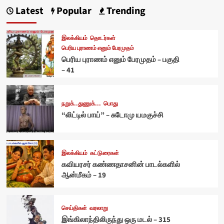
Latest
Popular
Trending
இலக்கியம்
தொடர்கள்
பெரிய புராணம் எனும் பேரமுதம்
பெரிய புராணம் எனும் பேரமுதம் – பகுதி
– 41
நறுக்..துணுக்...
பொது
“லிட்டில் பாய்” – சுடோமு யமகுச்சி
இலக்கியம்
கட்டுரைகள்
கவியரசர் கண்ணதாசனின் பாடல்களில்
ஆன்மீகம் – 19
செய்திகள்
வரலாறு
இங்கிலாந்திலிருந்து ஒரு மடல் – 315