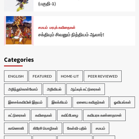
(பகுதி-1)
சமயம்
மரபுக் கவிதைகள்
சக்தியும் சிவனும் நித்தியம் ஆவார்!
Categories
ENGLISH
FEATURED
HOME-LIT
PEER REVIEWED
அறிந்துகொள்வோம்
அறிவியல்
ஆய்வுக் கட்டுரைகள்
இசைக்கவியின் இதயம்
இலக்கியம்
ஏனைய கவிஞர்கள்
ஓவியங்கள்
கட்டுரைகள்
கவிதைகள்
கவிப்பேழை
கவியரசு கண்ணதாசன்
காணொலி
கிரேசி மொழிகள்
கேள்வி-பதில்
சமயம்