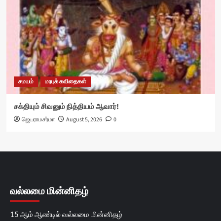
சமயம்
மரபுக் கவிதைகள்
சக்தியும் சிவனும் நித்தியம் ஆவார்!
ஜெயராமசர்மா
August 5, 2026
0
வல்லமை மின்னிதழ்
15 ஆம் ஆண்டில் வல்லமை மின்னிதழ்