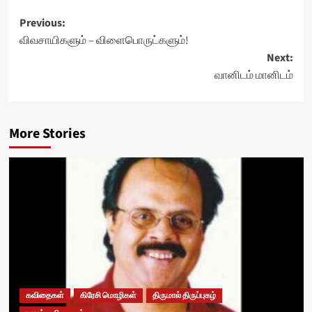
Post
Previous:
விவசாயிகளும் – விளைபொருட்களும்!
navigation
Next:
வானிடம் மானிடம்
More Stories
கவிதைகள்
கிரேசி மொழிகள்
திருமால் திருப்புகழ்