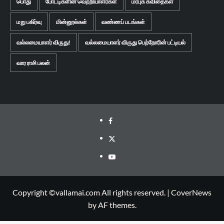
பொது
போட்டிகளின் வெற்றியாளர்கள்
மரபுக் கவிதைகள்
மறு பகிர்வு
மின்னூல்கள்
வண்ணப் படங்கள்
வல்லமையாளர் விருது!
வல்லமையாளர் விருது பெற்றோரின் பட்டியல்
வார ராசி பலன்
Facebook
Twitter
Youtube
Copyright ©vallamai.com All rights reserved.
|
CoverNews
by AF themes.