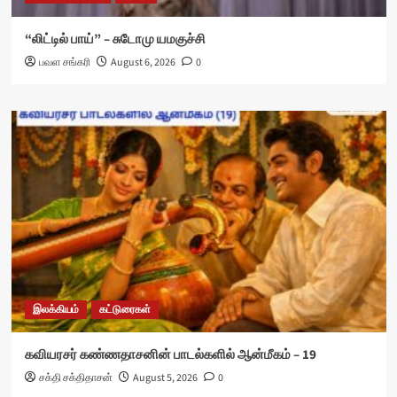
“லிட்டில் பாய்” – சுடோமு யமகுச்சி
பவள சங்கரி
August 6, 2026
0
இலக்கியம்
கட்டுரைகள்
கவியரசர் கண்ணதாசனின் பாடல்களில் ஆன்மீகம் – 19
சக்தி சக்திதாசன்
August 5, 2026
0