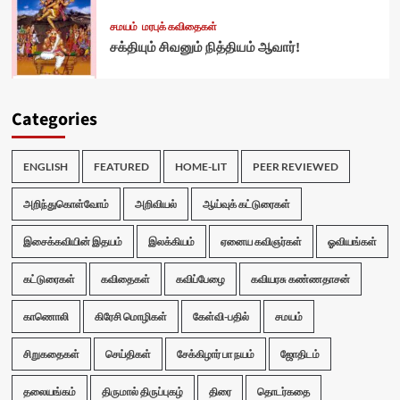
சமயம்
மரபுக் கவிதைகள்
சக்தியும் சிவனும் நித்தியம் ஆவார்!
Categories
ENGLISH
FEATURED
HOME-LIT
PEER REVIEWED
அறிந்துகொள்வோம்
அறிவியல்
ஆய்வுக் கட்டுரைகள்
இசைக்கவியின் இதயம்
இலக்கியம்
ஏனைய கவிஞர்கள்
ஓவியங்கள்
கட்டுரைகள்
கவிதைகள்
கவிப்பேழை
கவியரசு கண்ணதாசன்
காணொலி
கிரேசி மொழிகள்
கேள்வி-பதில்
சமயம்
சிறுகதைகள்
செய்திகள்
சேக்கிழார் பா நயம்
ஜோதிடம்
தலையங்கம்
திருமால் திருப்புகழ்
திரை
தொடர்கதை