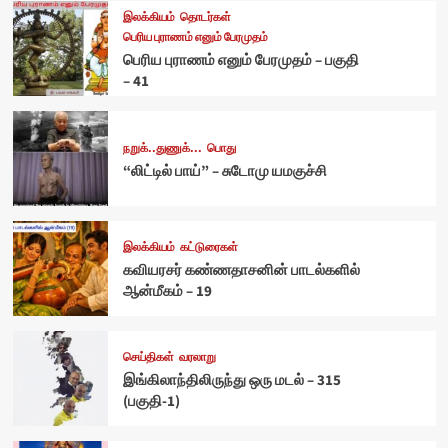
இலக்கியம்
தொடர்கள்
பெரிய புராணம் எனும் பேரமுதம்
பெரிய புராணம் எனும் பேரமுதம் – பகுதி
– 41
நறுக்..துணுக்...
பொது
“லிட்டில் பாய்” – சுடோமு யமகுச்சி
இலக்கியம்
கட்டுரைகள்
கவியரசர் கண்ணதாசனின் பாடல்களில்
ஆன்மீகம் – 19
செய்திகள்
வரலாறு
இங்கிலாந்திலிருந்து ஒரு மடல் – 315
(பகுதி-1)