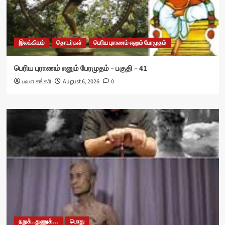
இலக்கியம்
தொடர்கள்
பெரிய புராணம் எனும் பேரமுதம்
பெரிய புராணம் எனும் பேரமுதம் – பகுதி – 41
பவள சங்கரி
August 6, 2026
0
நறுக்..துணுக்...
பொது