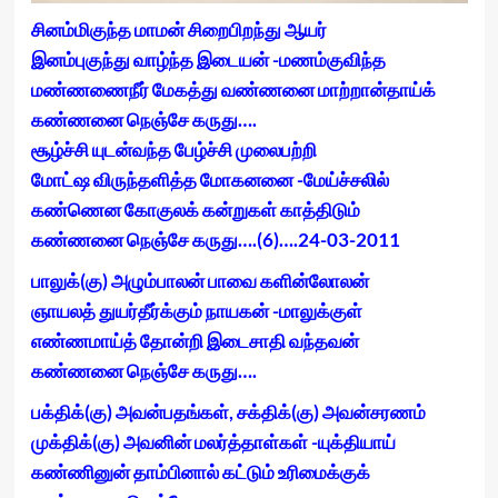
சினம்மிகுந்த மாமன் சிறைபிறந்து ஆயர்
இனம்புகுந்து வாழ்ந்த இடையன் -மணம்குவிந்த
மண்ணணைநீர் மேகத்து வண்ணனை மாற்றான்தாய்க்
கண்ணனை நெஞ்சே கருது….
சூழ்ச்சி யுடன்வந்த பேழ்ச்சி முலைபற்றி
மோட்ஷ விருந்தளித்த மோகனனை -மேய்ச்சலில்
கண்ணென கோகுலக் கன்றுகள் காத்திடும்
கண்ணனை நெஞ்சே கருது….(6)….24-03-2011
பாலுக்(கு) அழும்பாலன் பாவை களின்லோலன்
ஞாயலத் துயர்தீர்க்கும் நாயகன் -மாலுக்குள்
எண்ணமாய்த் தோன்றி இடைசாதி வந்தவன்
கண்ணனை நெஞ்சே கருது….
பக்திக்(கு) அவன்பதங்கள், சக்திக்(கு) அவன்சரணம்
முக்திக்(கு) அவனின் மலர்த்தாள்கள் -யுக்தியாய்
கண்ணினுன் தாம்பினால் கட்டும் உரிமைக்குக்