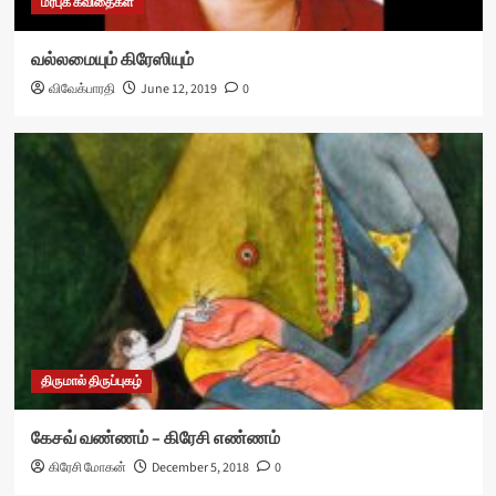
மரபுக் கவிதைகள்
வல்லமையும் கிரேஸியும்
விவேக்பாரதி
June 12, 2019
0
திருமால் திருப்புகழ்
கேசவ் வண்ணம் – கிரேசி எண்ணம்
கிரேசி மோகன்
December 5, 2018
0