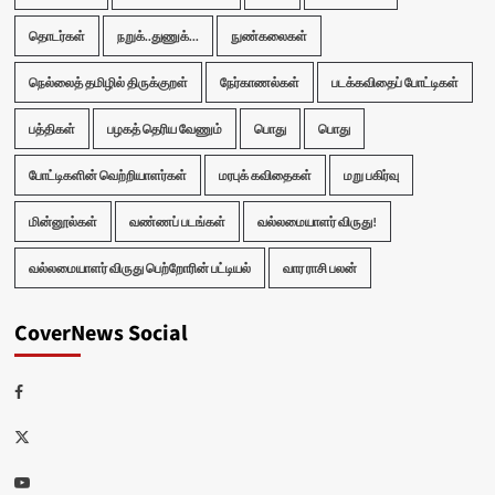
தொடர்கள்
நறுக்..துணுக்...
நுண்கலைகள்
நெல்லைத் தமிழில் திருக்குறள்
நேர்காணல்கள்
படக்கவிதைப் போட்டிகள்
பத்திகள்
பழகத் தெரிய வேணும்
பொது
பொது
போட்டிகளின் வெற்றியாளர்கள்
மரபுக் கவிதைகள்
மறு பகிர்வு
மின்னூல்கள்
வண்ணப் படங்கள்
வல்லமையாளர் விருது!
வல்லமையாளர் விருது பெற்றோரின் பட்டியல்
வார ராசி பலன்
CoverNews Social
Facebook
Twitter
Youtube