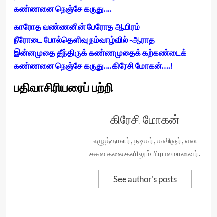
கண்ணனை நெஞ்சே கருது….
காரோத வண்ணனின் பேரோத ஆயிரம்
நீரோடை போல்தெளிவு நம்வாழ்வில் -ஆராத
இன்னமுதை தீந்திருக் கண்ணமுதைக் கற்கண்டைக்
கண்ணனை நெஞ்சே கருது….கிரேசி மோகன்….!
பதிவாசிரியரைப் பற்றி
கிரேசி மோகன்
எழுத்தாளர், நடிகர், கவிஞர், என
சகல கலைகளிலும் பிரபலமானவர்.
See author's posts