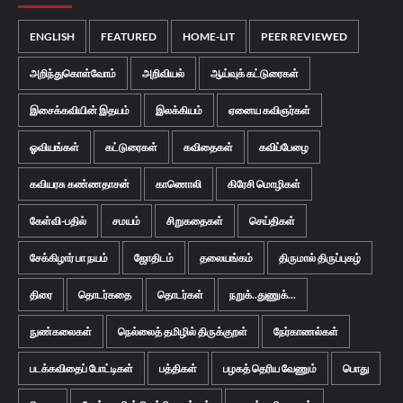
ENGLISH
FEATURED
HOME-LIT
PEER REVIEWED
அறிந்துகொள்வோம்
அறிவியல்
ஆய்வுக் கட்டுரைகள்
இசைக்கவியின் இதயம்
இலக்கியம்
ஏனைய கவிஞர்கள்
ஓவியங்கள்
கட்டுரைகள்
கவிதைகள்
கவிப்பேழை
கவியரசு கண்ணதாசன்
காணொலி
கிரேசி மொழிகள்
கேள்வி-பதில்
சமயம்
சிறுகதைகள்
செய்திகள்
சேக்கிழார் பா நயம்
ஜோதிடம்
தலையங்கம்
திருமால் திருப்புகழ்
திரை
தொடர்கதை
தொடர்கள்
நறுக்..துணுக்...
நுண்கலைகள்
நெல்லைத் தமிழில் திருக்குறள்
நேர்காணல்கள்
படக்கவிதைப் போட்டிகள்
பத்திகள்
பழகத் தெரிய வேணும்
பொது