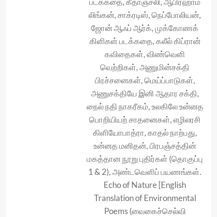
படக்கதை, கீதாஞ்சலி, ஆபிரஹாம்
லிங்கன், சாக்ரடிஸ், நெப்போலியன்,
ஜோன் ஆஃப் ஆர்க், முக்கோணக்
கிளிகள் படக்கதை, கலீல் கிப்ரான்
கவிதைகள், விண்வெளி
வெற்றிகள், அணுமின்சக்தி
பிரச்சனைகள், மெய்ப்பாடுகள்,
அணுசக்தியே இனி ஆதார சக்தி,
நைல் நதி நாகரீகம், உலகிலே உன்னத
பொறியியற் சாதனைகள், எழிலரசி
கிளியோபாத்ரா, காதல் நாற்பது,
உன்னத மனிதன், பிரபஞ்சத்தின்
மகத்தான நூறு புதிர்கள் (தொகுப்பு
1 & 2), அண்டவெளிப் பயணங்கள்.
Echo of Nature [English
Translation of Environmental
Poems (வைகைச்செல்வி