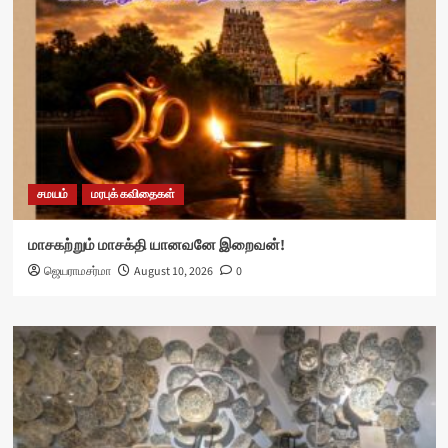
சமயம்
மரபுக் கவிதைகள்
மாசகற்றும் மாசக்தி யானவனே இறைவன்!
ஜெயராமசர்மா
August 10, 2026
0