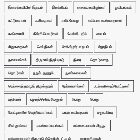
இசைக்கவியின் இதயம்
இலக்கியம்
ஏனைய கவிஞர்கள்
ஓவியங்கள்
கட்டுரைகள்
கவிதைகள்
கவிப்பேழை
கவியரசு கண்ணதாசன்
காணொலி
கிரேசி மொழிகள்
கேள்வி-பதில்
சமயம்
சிறுகதைகள்
செய்திகள்
சேக்கிழார் பா நயம்
ஜோதிடம்
தலையங்கம்
திருமால் திருப்புகழ்
திரை
தொடர்கதை
தொடர்கள்
நறுக்..துணுக்...
நுண்கலைகள்
நெல்லைத் தமிழில் திருக்குறள்
நேர்காணல்கள்
படக்கவிதைப் போட்டிகள்
பத்திகள்
பழகத் தெரிய வேணும்
பொது
பொது
போட்டிகளின் வெற்றியாளர்கள்
மரபுக் கவிதைகள்
மறு பகிர்வு
மின்னூல்கள்
வண்ணப் படங்கள்
வல்லமையாளர் விருது!
வல்லமையாளர் விருது பெற்றோரின் பட்டியல்
வார ராசி பலன்