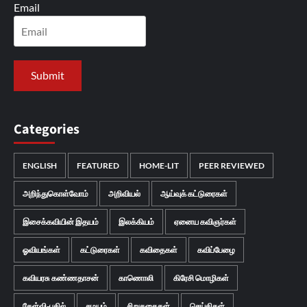
Email
Categories
ENGLISH
FEATURED
HOME-LIT
PEER REVIEWED
அறிந்துகொள்வோம்
அறிவியல்
ஆய்வுக் கட்டுரைகள்
இசைக்கவியின் இதயம்
இலக்கியம்
ஏனைய கவிஞர்கள்
ஓவியங்கள்
கட்டுரைகள்
கவிதைகள்
கவிப்பேழை
கவியரசு கண்ணதாசன்
காணொலி
கிரேசி மொழிகள்
கேள்வி-பதில்
சமயம்
சிறுகதைகள்
செய்திகள்