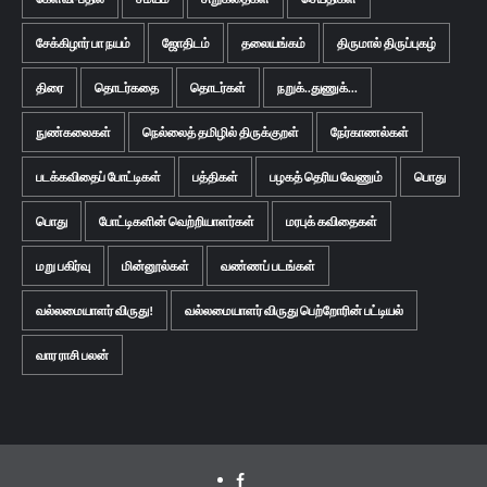
சேக்கிழார் பா நயம்
ஜோதிடம்
தலையங்கம்
திருமால் திருப்புகழ்
திரை
தொடர்கதை
தொடர்கள்
நறுக்..துணுக்...
நுண்கலைகள்
நெல்லைத் தமிழில் திருக்குறள்
நேர்காணல்கள்
படக்கவிதைப் போட்டிகள்
பத்திகள்
பழகத் தெரிய வேணும்
பொது
பொது
போட்டிகளின் வெற்றியாளர்கள்
மரபுக் கவிதைகள்
மறு பகிர்வு
மின்னூல்கள்
வண்ணப் படங்கள்
வல்லமையாளர் விருது!
வல்லமையாளர் விருது பெற்றோரின் பட்டியல்
வார ராசி பலன்
Facebook