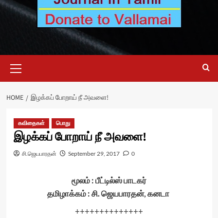
Primary
Menu
HOME
இழக்கப் போறாய் நீ அவளை!
கவிதைகள்
பொது
இழக்கப் போறாய் நீ அவளை!
சி.ஜெயபாரதன்
September 29, 2017
0
மூலம் : பீட்டில்ஸ் பாடகர்
தமிழாக்கம் : சி. ஜெயபாரதன், கனடா
++++++++++++++