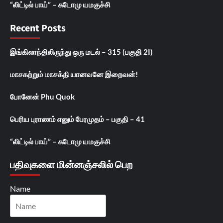
“லிட்டில் பாய்” – சுடோமு யமகுச்சி
Recent Posts
இங்கிலாந்திலிருந்து ஒரு மடல் – 315 (பகுதி 2I)
மாசகற்றும் மாசக்தி யானவனே இறைவன்!
போனேன் Phu Quok
பெரிய புராணம் எனும் பேரமுதம் – பகுதி – 41
“லிட்டில் பாய்” – சுடோமு யமகுச்சி
பதிவுகளை மின்னஞ்சலில் பெற
Name