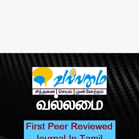
வல்லமை