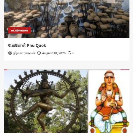
கட்டுரைகள்
போனேன் Phu Quok
நிர்மலா ராகவன்
August 10, 2026
0