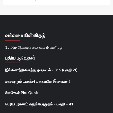
வல்லமை மின்னிதழ்
15 ஆம் ஆண்டில் வல்லமை மின்னிதழ்
புதிய பதிவுகள்
இங்கிலாந்திலிருந்து ஒரு மடல் – 315 (பகுதி 2I)
மாசகற்றும் மாசக்தி யானவனே இறைவன்!
போனேன் Phu Quok
பெரிய புராணம் எனும் பேரமுதம் – பகுதி – 41