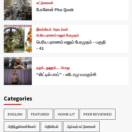
கட்டுரைகள்
போனேன் Phu Quok
இலக்கியம்
தொடர்கள்
பெரிய புராணம் எனும் பேரமுதம்
பெரிய புராணம் எனும் பேரமுதம் – பகுதி
– 41
நறுக்..துணுக்...
பொது
“லிட்டில் பாய்” – சுடோமு யமகுச்சி
Categories
ENGLISH
FEATURED
HOME-LIT
PEER REVIEWED
அறிந்துகொள்வோம்
அறிவியல்
ஆய்வுக் கட்டுரைகள்