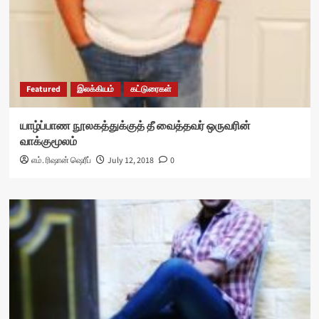
Featured
இலக்கியம்
கட்டுரைகள்
யாழ்ப்பாண நூலகத்துக்குத் தீ வைத்தவர் ஒருவரின்
வாக்குமூலம்
எம். ரிஷான் ஷெரீப்
July 12, 2018
0