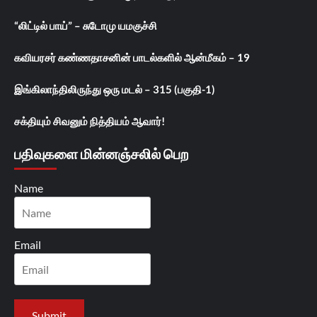
“லிட்டில் பாய்” – சுடோமு யமகுச்சி
கவியரசர் கண்ணதாசனின் பாடல்களில் ஆன்மீகம் – 19
இங்கிலாந்திலிருந்து ஒரு மடல் – 315 (பகுதி-1)
சக்தியும் சிவனும் நித்தியம் ஆவார்!
பதிவுகளை மின்னஞ்சலில் பெற
Name
Email