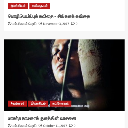
இலக்கியம்
கவிதைகள்
மொழிபெயர்ப்புக் கவிதை – சிங்களக் கவிதை
எம். ரிஷான் ஷெரீப்
November 3, 2017
0
Featured
இலக்கியம்
கட்டுரைகள்
மாசுற்ற தாமரைக் குளத்தின் வாசனை
எம். ரிஷான் ஷெரீப்
October 11, 2017
0