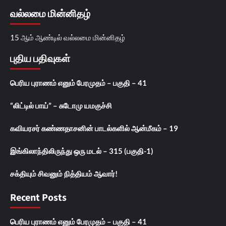
வல்லமை மின்னிதழ்
15 ஆம் ஆண்டில் வல்லமை மின்னிதழ்
புதிய பதிவுகள்
பெரிய புராணம் எனும் பேரமுதம் – பகுதி – 41
“லிட்டில் பாய்” – சுடோமு யமகுச்சி
கவியரசர் கண்ணதாசனின் பாடல்களில் ஆன்மீகம் – 19
இங்கிலாந்திலிருந்து ஒரு மடல் – 315 (பகுதி-1)
சக்தியும் சிவனும் நித்தியம் ஆவார்!
Recent Posts
பெரிய புராணம் எனும் பேரமுதம் – பகுதி – 41