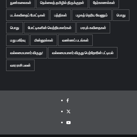
நுண்கலைகள்
நெல்லைத் தமிழில் திருக்குறள்
நேர்காணல்கள்
படக்கவிதைப் போட்டிகள்
பத்திகள்
பழகத் தெரிய வேணும்
பொது
பொது
போட்டிகளின் வெற்றியாளர்கள்
மரபுக் கவிதைகள்
மறு பகிர்வு
மின்னூல்கள்
வண்ணப் படங்கள்
வல்லமையாளர் விருது!
வல்லமையாளர் விருது பெற்றோரின் பட்டியல்
வார ராசி பலன்
Facebook
Twitter
Youtube