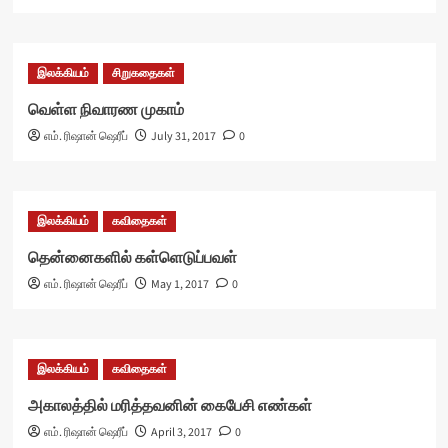
இலக்கியம்
சிறுகதைகள்
வெள்ள நிவாரண முகாம்
எம். ரிஷான் ஷெரீப்
July 31, 2017
0
இலக்கியம்
கவிதைகள்
தென்னைகளில் கள்ளெடுப்பவள்
எம். ரிஷான் ஷெரீப்
May 1, 2017
0
இலக்கியம்
கவிதைகள்
அகாலத்தில் மரித்தவனின் கைபேசி எண்கள்
எம். ரிஷான் ஷெரீப்
April 3, 2017
0