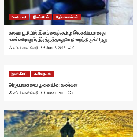
Featured
இலக்கியம்
நேர்காணல்கள்
கலவர பூமியில் இலங்கைத் தமிழ் இலக்கியமானது
கண்ணீராலும், இரத்தத்தாலுமே நிறைந்திருக்கிறது !
எம். ரிஷான் ஷெரீப்
June 8, 2018
0
இலக்கியம்
கவிதைகள்
அரூபமானவை பூனையின் கண்கள்
எம். ரிஷான் ஷெரீப்
June 1, 2018
0