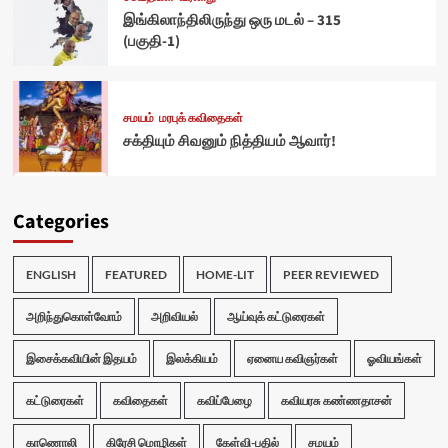
இங்கிலாந்திலிருந்து ஒரு மடல் – 315
(பகுதி-1)
சமயம்
மரபுக் கவிதைகள்
சக்தியும் சிவனும் நித்தியம் ஆவார்!
Categories
ENGLISH
FEATURED
HOME-LIT
PEER REVIEWED
அறிந்துகொள்வோம்
அறிவியல்
ஆய்வுக் கட்டுரைகள்
இசைக்கவியின் இதயம்
இலக்கியம்
ஏனைய கவிஞர்கள்
ஓவியங்கள்
கட்டுரைகள்
கவிதைகள்
கவிப்பேழை
கவியரசு கண்ணதாசன்
காணொலி
கிரேசி மொழிகள்
கேள்வி-பதில்
சமயம்