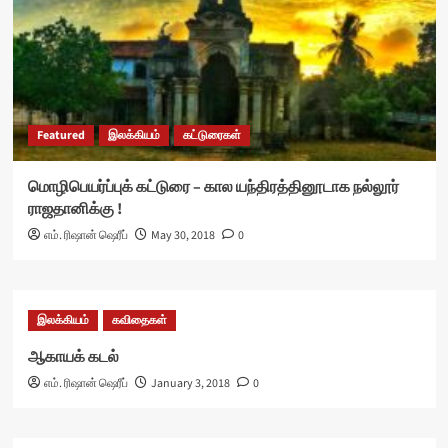
Featured
இலக்கியம்
கட்டுரைகள்
மொழிபெயர்ப்புக் கட்டுரை – கால யந்திரத்தினூடாக நல்லூர்
ராஜதானிக்கு !
எம். ரிஷான் ஷெரீப்
May 30, 2018
0
இலக்கியம்
கவிதைகள்
ஆகாயக் கடல்
எம். ரிஷான் ஷெரீப்
January 3, 2018
0