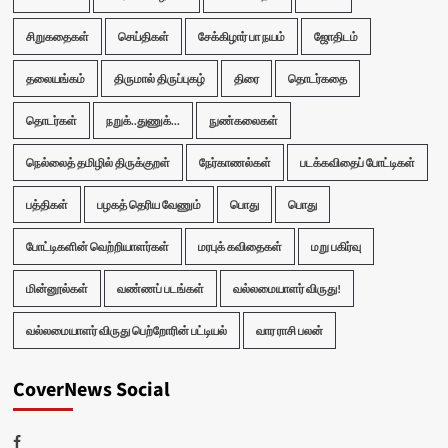
சிறுகதைகள்
செய்திகள்
சேக்கிழார் பா நயம்
ஜோதிடம்
தலையங்கம்
திருமால் திருப்புகழ்
திரை
தொடர்கதை
தொடர்கள்
நறுக்..துணுக்...
நுண்கலைகள்
நெல்லைத் தமிழில் திருக்குறள்
நேர்காணல்கள்
படக்கவிதைப் போட்டிகள்
பத்திகள்
பழகத் தெரிய வேணும்
பொது
பொது
போட்டிகளின் வெற்றியாளர்கள்
மரபுக் கவிதைகள்
மறு பகிர்வு
மின்னூல்கள்
வண்ணப் படங்கள்
வல்லமையாளர் விருது!
வல்லமையாளர் விருது பெற்றோரின் பட்டியல்
வார ராசி பலன்
CoverNews Social
Facebook