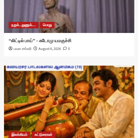
நறுக்..துணுக்...
பொது
“லிட்டில் பாய்” – சுடோமு யமகுச்சி
பவள சங்கரி
August 6, 2026
0
இலக்கியம்
கட்டுரைகள்