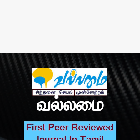
வல்லமை