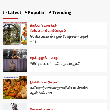
pagination
Latest
Popular
Trending
இலக்கியம்
தொடர்கள்
பெரிய புராணம் எனும் பேரமுதம்
பெரிய புராணம் எனும் பேரமுதம் – பகுதி
– 41
நறுக்..துணுக்...
பொது
“லிட்டில் பாய்” – சுடோமு யமகுச்சி
இலக்கியம்
கட்டுரைகள்
கவியரசர் கண்ணதாசனின் பாடல்களில்
ஆன்மீகம் – 19
செய்திகள்
வரலாறு