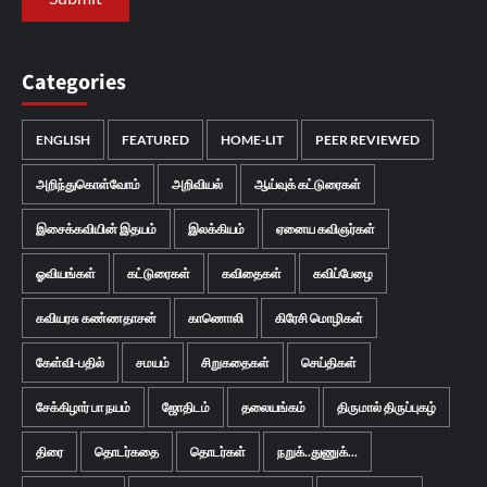
Categories
ENGLISH
FEATURED
HOME-LIT
PEER REVIEWED
அறிந்துகொள்வோம்
அறிவியல்
ஆய்வுக் கட்டுரைகள்
இசைக்கவியின் இதயம்
இலக்கியம்
ஏனைய கவிஞர்கள்
ஓவியங்கள்
கட்டுரைகள்
கவிதைகள்
கவிப்பேழை
கவியரசு கண்ணதாசன்
காணொலி
கிரேசி மொழிகள்
கேள்வி-பதில்
சமயம்
சிறுகதைகள்
செய்திகள்
சேக்கிழார் பா நயம்
ஜோதிடம்
தலையங்கம்
திருமால் திருப்புகழ்
திரை
தொடர்கதை
தொடர்கள்
நறுக்..துணுக்...