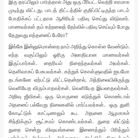
இரு தரப்பிலும் பார்த்தால் அது ஒரு பீரியட். வெற்றி கரமாக
முடிந்து விட்டது. பாடத் திட்டத்தில் குறிப்பிட்டிருந்த பாடம்
போதிக்கப் பட்டதாக ஆசிரியர் பதிவு செய்து விடுவார்.
மாணவர்கள் தம் கற்றலைத் தேர்வில் பதிவு செய்யும் போது
தேறுவது எத்தனைப் பேரோ?
இங்கே இன்னுமொன்றை நாம் அறிந்து கொள்ள வேண்டும்.
எந்த வகுப்பிலும் ஓரிரு அலாதியான மாணவர்கள்
இருப்பார்கள். தைரியம் நிறைந்தவர்கள் அவர்கள்.
தெளிவாகப் பேசுபவர்கள். கற்றுக் கொள்ளுவதில் ஐயமோ
தடங்கலோ ஏற்பட்டு விட்டதென்றால், அந்நிலையிலிருந்து
வெளியேற விரும்பாதவர்கள். வெளியேற இயலாதவர்கள்.
அறிவு ஜீவிகள். ஒரு பொருளை எடுத்துக் கொண்டால்
அதனைப் பல்வேறு நிலைகளில் பார்ப்பவர்கள். ஒரு துளி
கோடிட்டுக் காட்டினாலும் கூட அதனை ஆழமாகச்
சிந்திக்கும் சூட்சமம் கொண்டவர்கள். துறை விட்டுத்
துறை சென்று விஷயங்களை இணைத்தும் பிரித்தும்
பார்க்கும் ஆற்றலும், அத்தகைய ஆய்வில் கிடைக்கும்