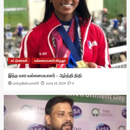
கட்டுரைகள்
வல்லமையாளர் விருது!
இந்த வார வல்லமையாளர் – ஆர்த்தி நிதி
நாங்குநேரி வாசஸ்ரீ
June 19, 2019
0