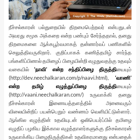
நீச்சல்காரன் பல்துறையில் திறமைபெற்றவர் என்பதுடன்
அவரது சமூக அக்கறை என்ற பண்பும் சேர்ந்ததால், தனது
திறமைகளை ஆக்கபூர்வமாகத் தன்னார்வப் பணிகளில்
செலுத்திவருகிறார். குறிப்பாகக் கணித்தமிழ் சார்ந்த
பங்களிப்பினால் தமிழைப் பிழையின்றி எழுதுவதற்கு உதவும்
வகையில்
‘நாவி’ என்ற சந்திப்பிழை திருத்தி
யையும்
(
http://dev.neechalkaran.com/p/naavi.html
),
‘வாணி’
என்ற தமிழ் எழுத்துப்பிழை திருத்தி
யையும்
(
http://vaani.neechalkaran.com/
) உருவாக்கி தனது
நீச்சல்காரன் இணையத்தளத்தில் அனைவரும்
விலையின்றிப் பயன்பெறும் வண்ணம் வெளியிட்டுள்ளார்.
ஆங்கில எழுத்தின் உதவியுடன் ஒலிபெயர்ப்பில் தமிழை
எழுதிப் பழகிய இக்கால எழுத்தாளர்களுக்கு நீச்சல்காரன்
உருவாக்கிய பிழைதிருத்திகள் உதவிகரமானது என்பதைக்