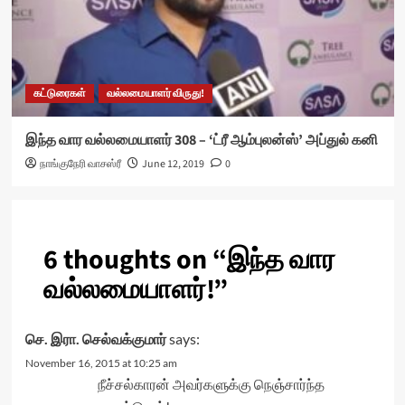
கட்டுரைகள்
வல்லமையாளர் விருது!
இந்த வார வல்லமையாளர் 308 – ‘ட்ரீ ஆம்புலன்ஸ்’ அப்துல் கனி
நாங்குநேரி வாசஸ்ரீ
June 12, 2019
0
6 thoughts on “
இந்த வார
வல்லமையாளர்!
”
செ. இரா. செல்வக்குமார்
says:
November 16, 2015 at 10:25 am
நீச்சல்காரன் அவர்களுக்கு நெஞ்சார்ந்த