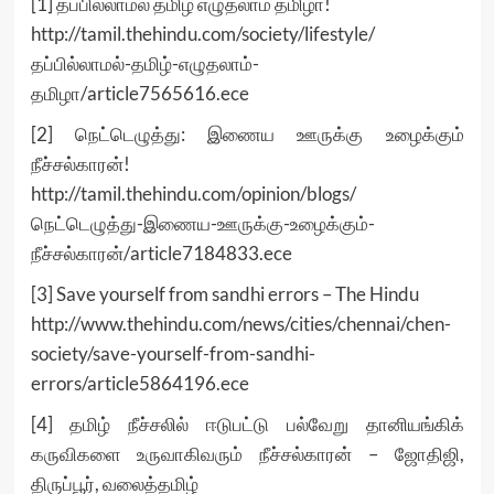
[1] தப்பில்லாமல் தமிழ் எழுதலாம் தமிழா!
http://tamil.thehindu.com/society/lifestyle/
தப்பில்லாமல்-தமிழ்-எழுதலாம்-
தமிழா/article7565616.ece
[2] நெட்டெழுத்து: இணைய ஊருக்கு உழைக்கும்
நீச்சல்காரன்!
http://tamil.thehindu.com/opinion/blogs/
நெட்டெழுத்து-இணைய-ஊருக்கு-உழைக்கும்-
நீச்சல்காரன்/article7184833.ece
[3] Save yourself from sandhi errors – The Hindu
http://www.thehindu.com/news/cities/chennai/chen-
society/save-yourself-from-sandhi-
errors/article5864196.ece
[4] தமிழ் நீச்சலில் ஈடுபட்டு பல்வேறு தானியங்கிக்
கருவிகளை உருவாகிவரும் நீச்சல்காரன் – ஜோதிஜி,
திருப்பூர், வலைத்தமிழ்