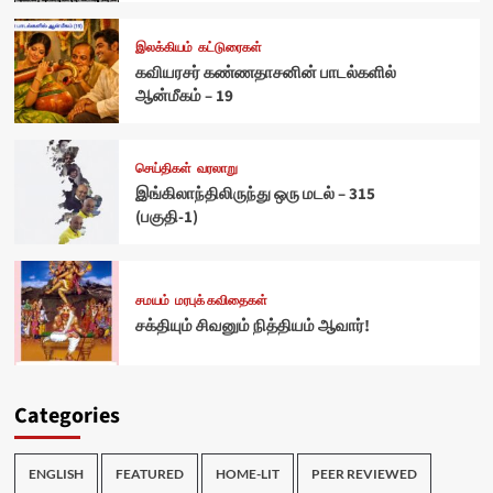
இலக்கியம்
கட்டுரைகள்
கவியரசர் கண்ணதாசனின் பாடல்களில்
ஆன்மீகம் – 19
செய்திகள்
வரலாறு
இங்கிலாந்திலிருந்து ஒரு மடல் – 315
(பகுதி-1)
சமயம்
மரபுக் கவிதைகள்
சக்தியும் சிவனும் நித்தியம் ஆவார்!
Categories
ENGLISH
FEATURED
HOME-LIT
PEER REVIEWED