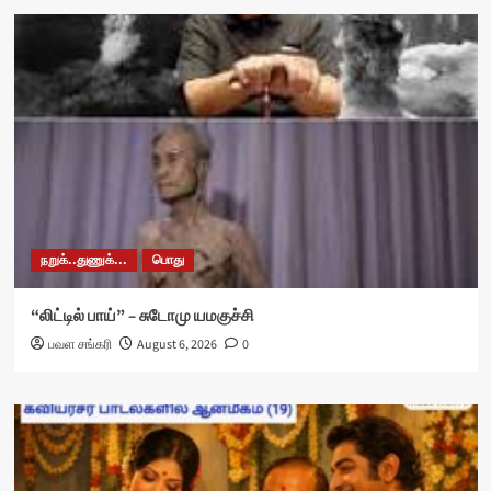
நறுக்..துணுக்...
பொது
“லிட்டில் பாய்” – சுடோமு யமகுச்சி
பவள சங்கரி
August 6, 2026
0