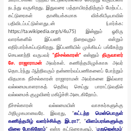
நடந்து வருகிறது. இதுவரை பத்தாயிரத்திற்கும் மேற்பட்ட
கட்டுரைகள் தானியக்கமாக விக்கிபீடியாவில்
பதிவிடப்பட்டுள்ளதுடன் (பார்க்க:
https://ta.wikipedia.org/s/4u75
) இன்னும் ஓரிரு
வாரங்களில் இப்பணி நிறைவுறும் என்றும்
எதிர்பார்க்கப்படுகிறது. இப்பணியில் முக்கியப் பங்கேற்று
செயலாற்றி வருபவர்
“நீச்சல்காரன்”
என்னும்
திருவாளர்
சே. ராஜாராமன்
அவர்கள். கணித்தமிழுக்காக அவர்
தொடர்ந்து ஆற்றிவரும் தன்னார்வப்பணிகளைப் போற்றும்
விதமாக நீச்சல்காரன் ராஜாராமன் அவர்களை இவ்வார
வல்லமையாளராகத் தெரிவு செய்து பாராட்டுவதில்
வல்லமைக் குழுவினர் மகிழ்ச்சி அடைகிறோம்.
நீச்சல்காரன் வல்லமையின் வாசகர்களுக்கு
அறிமுகமானவரே. இவரது, “
கட்டற்ற மென்பொருள்
கணித்தமிழ் வளர்ச்சிக்கு இடரா?
“, “
விளம்பரங்களுக்கு
விலை போகிறோம்
” என்ற கட்டுரைகளும், ‘
மறுஜென்மம்
‘