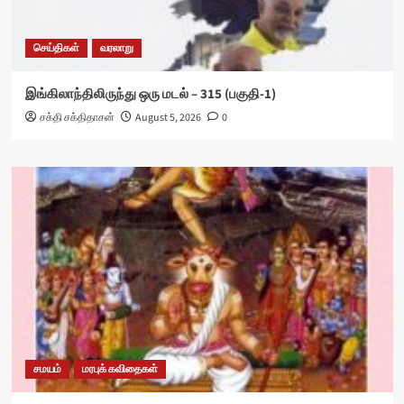
செய்திகள்
வரலாறு
இங்கிலாந்திலிருந்து ஒரு மடல் – 315 (பகுதி-1)
சக்தி சக்திதாசன்
August 5, 2026
0
சமயம்
மரபுக் கவிதைகள்