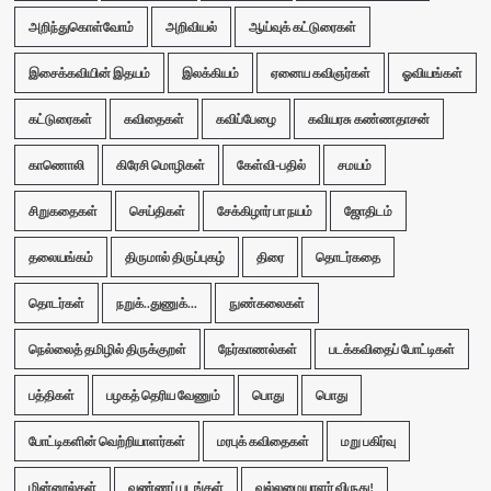
அறிந்துகொள்வோம்
அறிவியல்
ஆய்வுக் கட்டுரைகள்
இசைக்கவியின் இதயம்
இலக்கியம்
ஏனைய கவிஞர்கள்
ஓவியங்கள்
கட்டுரைகள்
கவிதைகள்
கவிப்பேழை
கவியரசு கண்ணதாசன்
காணொலி
கிரேசி மொழிகள்
கேள்வி-பதில்
சமயம்
சிறுகதைகள்
செய்திகள்
சேக்கிழார் பா நயம்
ஜோதிடம்
தலையங்கம்
திருமால் திருப்புகழ்
திரை
தொடர்கதை
தொடர்கள்
நறுக்..துணுக்...
நுண்கலைகள்
நெல்லைத் தமிழில் திருக்குறள்
நேர்காணல்கள்
படக்கவிதைப் போட்டிகள்
பத்திகள்
பழகத் தெரிய வேணும்
பொது
பொது
போட்டிகளின் வெற்றியாளர்கள்
மரபுக் கவிதைகள்
மறு பகிர்வு
மின்னூல்கள்
வண்ணப் படங்கள்
வல்லமையாளர் விருது!