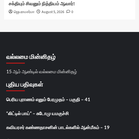
சக்தியும் சிவனும் நித்தியம் ஆவார்!
ஜெயராமசர்மா
August 5, 2026
0
வல்லமை மின்னிதழ்
15 ஆம் ஆண்டில் வல்லமை மின்னிதழ்
புதிய பதிவுகள்
பெரிய புராணம் எனும் பேரமுதம் – பகுதி – 41
“லிட்டில் பாய்” – சுடோமு யமகுச்சி
கவியரசர் கண்ணதாசனின் பாடல்களில் ஆன்மீகம் – 19