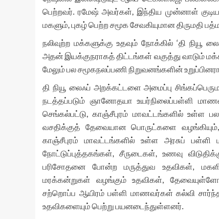
பெற்றவர். ரமேஷ் அவர்கள், இந்திய முன்னாள் குட
மகளும், புகழ் பெற்ற சமூக சேவகியுமான திருமதி பத்
நலிவுற்ற மக்களுக்கு உதவும் நோக்கில் ‘தி நியூ
அதன் இயக்குநராகத் திட்டங்கள் வகுத்து வாடும் மக
மேலும் பல சமூகநலப்பணி நிறுவனங்களின் உறுப்பினரா
தி நியூ லைஃப் அறக்கட்டளை அமைப்பு சிங்கப்பெ
நடத்தப்படும் ஞானோதயா உயர்நிலைப்பள்ளி மாணவர
செங்கல்பட்டு, காஞ்சீபுரம் மாவட்டங்களில் உள்ள
வசதிக்குத் தேவையான பொருட்களை வழங்கியும், ம
காஞ்சீபுரம் மாவட்டங்களில் உள்ள அரசுப் பள்ள
நோட்டுப்புத்தகங்கள், சீருடைகள், உணவு விடுதி
பரிசோதனை போன்ற மருத்துவ உதவிகள், மகளிர் 
மரக்கன்றுகள் வழங்கும் உதவிகள், தேவையுள்ளோ
சற்றொப்ப ஆயிரம் பள்ளி மாணவர்கள் கல்வி சார்ந
உதவிகளையும் பெற்று பயனடைந்துள்ளனர்.