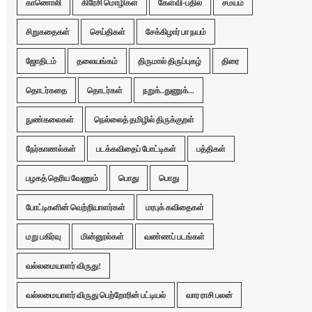
காணொலி
கிரேசி மொழிகள்
கேள்வி-பதில்
சமயம்
சிறுகதைகள்
செய்திகள்
சேக்கிழார் பா நயம்
ஜோதிடம்
தலையங்கம்
திருமால் திருப்புகழ்
திரை
தொடர்கதை
தொடர்கள்
நறுக்..துணுக்...
நுண்கலைகள்
நெல்லைத் தமிழில் திருக்குறள்
நேர்காணல்கள்
படக்கவிதைப் போட்டிகள்
பத்திகள்
பழகத் தெரிய வேணும்
பொது
பொது
போட்டிகளின் வெற்றியாளர்கள்
மரபுக் கவிதைகள்
மறு பகிர்வு
மின்னூல்கள்
வண்ணப் படங்கள்
வல்லமையாளர் விருது!
வல்லமையாளர் விருது பெற்றோரின் பட்டியல்
வார ராசி பலன்