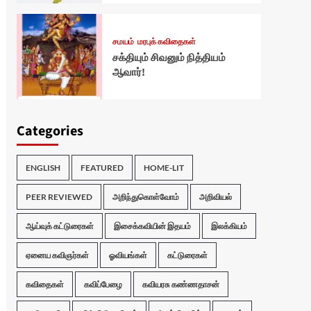
சமயம்
மரபுக் கவிதைகள்
சக்தியும் சிவனும் நித்தியம்
ஆவார்!
Categories
ENGLISH
FEATURED
HOME-LIT
PEER REVIEWED
அறிந்துகொள்வோம்
அறிவியல்
ஆய்வுக் கட்டுரைகள்
இசைக்கவியின் இதயம்
இலக்கியம்
ஏனைய கவிஞர்கள்
ஓவியங்கள்
கட்டுரைகள்
கவிதைகள்
கவிப்பேழை
கவியரசு கண்ணதாசன்