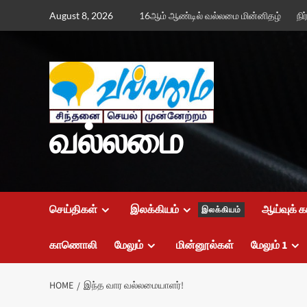
Skip
August 8, 2026
16ஆம் ஆண்டில் வல்லமை மின்னிதழ்
நி
to
content
வல்லமை
செய்திகள்
இலக்கியம்
ஆய்வுக் க
இலக்கியம்
காணொலி
மேலும்
மின்னூல்கள்
மேலும் 1
HOME
இந்த வார வல்லமையாளர்!