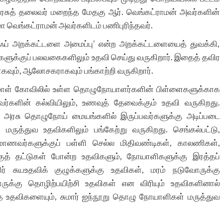
ியரசுத் தலைவர் மறைந்த மேதகு ஆர். வெங்கட்ராமன் அவர்களின்
மா வெங்கட்ராமன் அவர்களிடம் பணிபுரிந்தவர்.
 லைஃப் அறக்கட்டளை அமைப்பு’ என்ற அறக்கட்டளையைத் துவக்கி,
்களுக்குப் பலவகைகளிலும் உதவி செய்து வருகிறார். இதைத் தவிர
கவும், ஆலோசகராகவும் பங்காற்றி வருகிறார்.
ருமாள் கோவிலில் உள்ள தொழுநோயாளர்களின் பிள்ளைகளுக்காக
்களின் கல்வியிலும், உணவுத் தேவைக்கும் உதவி வருகிறது.
 பல அரசு தொழுநோய் மையங்களில் இருப்பவர்களுக்கு அடிப்படை
ருத்துவ உதவிகளிலும் பங்கேற்று வருகிறது. செங்கல்பட்டு,
ி மாணவர்களுக்குப் பள்ளி செல்ல மிதிவண்டிகள், காலணிகள்,
க்குத் தட்டுகள் போன்ற உதவிகளும், நோயாளிகளுக்கு இரத்தப்
சுயஉதவிக் குழுக்களுக்கு உதவிகள், மரம் நடுவோருக்கு
ருக்கு தொழிற்பயிற்சி உதவிகள் என விரியும் உதவிகளினால்
்த உதவிகளையும், சுமார் ஐந்நூறு தொழு நோயாளிகள் மருத்துவ