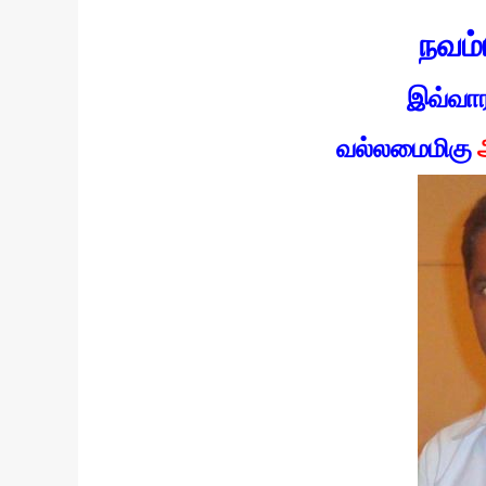
நவம்
இவ்வா
வல்லமைமிகு