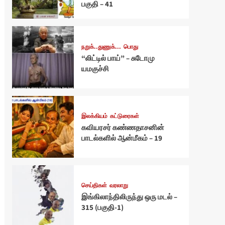
பகுதி – 41
நறுக்..துணுக்...
பொது
“லிட்டில் பாய்” – சுடோமு
யமகுச்சி
இலக்கியம்
கட்டுரைகள்
கவியரசர் கண்ணதாசனின்
பாடல்களில் ஆன்மீகம் – 19
செய்திகள்
வரலாறு
இங்கிலாந்திலிருந்து ஒரு மடல் –
315 (பகுதி-1)