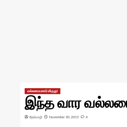
வல்லமையாளர் விருது!
இந்த வார வல்லம
தேமொழி
November 30, 2015
4