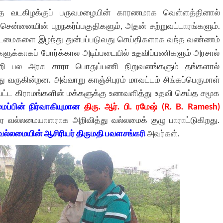
ய்த வடகிழக்குப் பருவமழையின் காரணமாக வெள்ளத்தினால்
 சென்னையின் புறநகர்ப்பகுதிகளும், அதன் சுற்றுவட்டாரங்களும்.
ம் உடைமைகளை இழந்து துன்பப்படுவது செய்திகளாக வந்த வண்ணம்
ர்களுக்காகப் போர்க்கால அடிப்படையில் உதவிப்பணிகளும் அரசால்
மின்றி பல அரசு சாரா பொதுப்பணி நிறுவனங்களும் தங்களால்
 வருகின்றன. அவ்வாறு காஞ்சிபுரம் மாவட்டம் சிங்கப்பெருமாள்
ப்பட்ட கிராமங்களின் மக்களுக்கு உணவளித்து உதவி செய்த சமூக
ப்பின் நிர்வாகியுமான
திரு. ஆர். பி. ரமேஷ் (R. B. Ramesh)
ல்லமையாளராக அறிவித்து வல்லமைக் குழு பாராட்டுகிறது.
வல்லமையின் ஆசிரியர் திருமதி பவளசங்கரி
அவர்கள்.