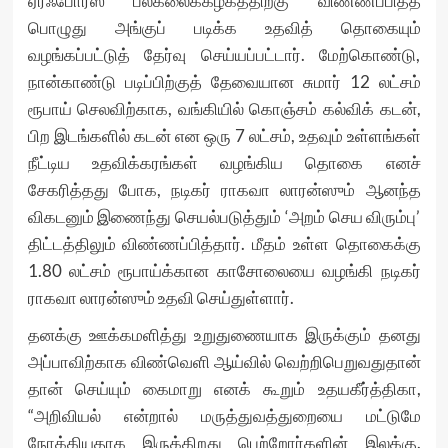
ஏர்ஃபோர்ஸ் பல்கலைக்கழகத்திற்கு விண்ணப்பித்த
பொழுது அங்குப் படிக்க உதவித் தொகையும்
வழங்கப்பட்டுத் தேர்வு செய்யப்பட்டார். மேற்கொண்டு,
நான்காண்டு படிப்பிற்குத் தேவையான சுமார் 12 லட்சம்
ரூபாய் செலவிற்காக, வங்கியில் கொஞ்சம் கல்விக் கடன்,
பிற இடங்களில் கடன் என ஒரு 7 லட்சம், உதவும் உள்ளங்கள்
நீட்டிய உதவிக்கரங்கள் வழங்கிய தொகை எனச்
சேகரித்தது போக, நடிகர் ராகவா லாரன்ஸும் ஆனந்த
விகடனும் இணைந்து செயல்படுத்தும் ‘அறம் செய விரும்பு’
திட்டத்திலும் விண்ணப்பித்தார். மீதம் உள்ள தொகைக்கு
1.80 லட்சம் ரூபாய்க்கான காசோலையை வழங்கி நடிகர்
ராகவா லாரன்ஸும் உதவி செய்துள்ளார்.
தனக்கு ஊக்கமளித்து உறுதுணையாக இருக்கும் தனது
அப்பாவிற்காக விண்வெளி ஆய்வில் வெற்றிபெறுவதுதான்
தான் செய்யும் கைமாறு எனக் கூறும் உதயகீர்த்திகா,
“அறிவியல் என்றால் மருத்துவத்துறையை மட்டுமே
நோக்கியதாக இருக்கிறது பெற்றோர்களின் இலக்கு.