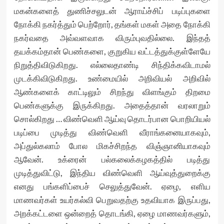
மகன்களைத் துணிச்சலுடன் ஆராய்ச்சிப் படிப்புகளை
நோக்கி நகர்த்தும் பெற்றோர், தங்கள் மகள் அதை நோக்கி
நகர்வதை அவ்வளவாக விரும்புவதில்லை. இந்தத்
தயக்கம்தான் பெண்களை, குறுகிய வட்டத்துக்குள்ளேயே
நிறுத்திவிடுகிறது. எல்லைதாண்டி சிந்திக்கவிடாமல்
முடக்கிவிடுகிறது. உண்மையில் அறிவியல் அறிவில்
ஆண்களைக் காட்டிலும் சிறந்து விளங்கும் திறமை
பெண்களுக்கு இருக்கிறது. அதைத்தான் வரலாறும்
சொல்கிறது … விண்வெளி ஆய்வு தொடர்பான பொறியியல்
படிப்பை முடித்து விண்வெளி வீராங்கனையாகவும்,
அப்துல்கலாம் போல மிகச்சிறந்த விஞ்ஞானியாகவும்
ஆவேன். உக்ரைன் பல்கலைக்கழகத்தில் படித்து
முடித்துவிட்டு, இந்திய விண்வெளி ஆய்வுத்துறைக்கு
எனது பங்களிப்பைச் செலுத்துவேன். ஏழை, எளிய
மாணவர்கள் உயர்கல்வி பெறுவதற்கு உதவியாக இருப்பது,
அறக்கட்டளை ஒன்றைத் தொடங்கி, ஏழை மாணவர்களும்,