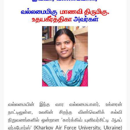
வல்லமைமிகு
மாணவி திருமிகு.
உதயகீர்த்திகா
அவர்கள்
வல்லமையின் இந்த வார வல்லமையாளர், உக்ரைன்
நாட்டிலுள்ள, உலகின் சிறந்த விண்வெளிக் கல்வி
நிறுவனங்களில் ஒன்றான ‘கார்க்கிவ் யுனிவர்சிட்டி ஆஃப்
ஏர்ஃபோர்ஸ்’ (Kharkov Air Force University, Ukraine)