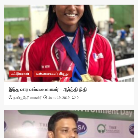
கட்டுரைகள்
வல்லமையாளர் விருது!
இந்த வார வல்லமையாளர் – ஆர்த்தி நிதி
நாங்குநேரி வாசஸ்ரீ
June 19, 2019
0