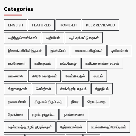
Categories
ENGLISH
FEATURED
HOME-LIT
PEER REVIEWED
அறிந்துகொள்வோம்
அறிவியல்
ஆய்வுக் கட்டுரைகள்
இசைக்கவியின் இதயம்
இலக்கியம்
ஏனைய கவிஞர்கள்
ஓவியங்கள்
கட்டுரைகள்
கவிதைகள்
கவிப்பேழை
கவியரசு கண்ணதாசன்
காணொலி
கிரேசி மொழிகள்
கேள்வி-பதில்
சமயம்
சிறுகதைகள்
செய்திகள்
சேக்கிழார் பா நயம்
ஜோதிடம்
தலையங்கம்
திருமால் திருப்புகழ்
திரை
தொடர்கதை
தொடர்கள்
நறுக்..துணுக்...
நுண்கலைகள்
நெல்லைத் தமிழில் திருக்குறள்
நேர்காணல்கள்
படக்கவிதைப் போட்டிகள்