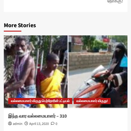
நோக்கு!
More Stories
வல்லமையாளர் விருது பெற்றோரின் பட்டியல்
வல்லமையாளர் விருது!
இந்த வார வல்லமையாளர் – 310
admin
April 13, 2020
0