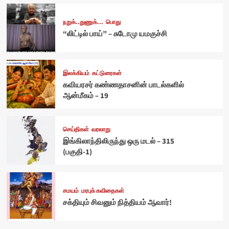
நறுக்..துணுக்...
பொது
“லிட்டில் பாய்” – சுடோமு யமகுச்சி
இலக்கியம்
கட்டுரைகள்
கவியரசர் கண்ணதாசனின் பாடல்களில்
ஆன்மீகம் – 19
செய்திகள்
வரலாறு
இங்கிலாந்திலிருந்து ஒரு மடல் – 315
(பகுதி-1)
சமயம்
மரபுக் கவிதைகள்
சக்தியும் சிவனும் நித்தியம் ஆவார்!