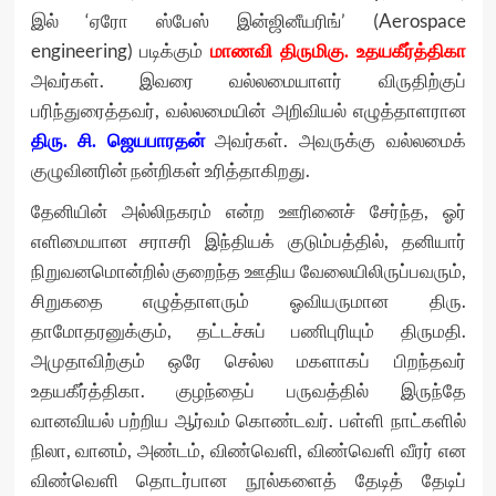
இல் ‘ஏரோ ஸ்பேஸ் இன்ஜினீயரிங்’ (Aerospace
engineering) படிக்கும்
மாணவி திருமிகு. உதயகீர்த்திகா
அவர்கள். இவரை வல்லமையாளர் விருதிற்குப்
பரிந்துரைத்தவர், வல்லமையின் அறிவியல் எழுத்தாளரான
திரு. சி. ஜெயபாரதன்
அவர்கள். அவருக்கு வல்லமைக்
குழுவினரின் நன்றிகள் உரித்தாகிறது.
தேனியின் அல்லிநகரம் என்ற ஊரினைச் சேர்ந்த, ஓர்
எளிமையான சராசரி இந்தியக் குடும்பத்தில், தனியார்
நிறுவனமொன்றில் குறைந்த ஊதிய வேலையிலிருப்பவரும்,
சிறுகதை எழுத்தாளரும் ஓவியருமான திரு.
தாமோதரனுக்கும், தட்டச்சுப் பணிபுரியும் திருமதி.
அமுதாவிற்கும் ஒரே செல்ல மகளாகப் பிறந்தவர்
உதயகீர்த்திகா. குழந்தைப் பருவத்தில் இருந்தே
வானவியல் பற்றிய ஆர்வம் கொண்டவர். பள்ளி நாட்களில்
நிலா, வானம், அண்டம், விண்வெளி, விண்வெளி வீரர் என
விண்வெளி தொடர்பான நூல்களைத் தேடித் தேடிப்