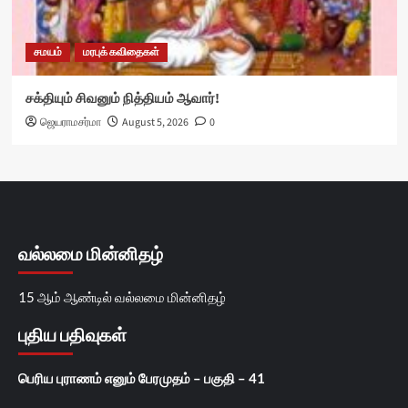
சமயம்
மரபுக் கவிதைகள்
சக்தியும் சிவனும் நித்தியம் ஆவார்!
ஜெயராமசர்மா
August 5, 2026
0
வல்லமை மின்னிதழ்
15 ஆம் ஆண்டில் வல்லமை மின்னிதழ்
புதிய பதிவுகள்
பெரிய புராணம் எனும் பேரமுதம் – பகுதி – 41