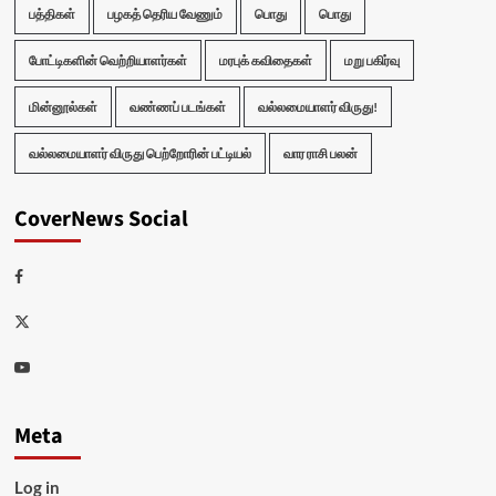
பத்திகள்
பழகத் தெரிய வேணும்
பொது
பொது
போட்டிகளின் வெற்றியாளர்கள்
மரபுக் கவிதைகள்
மறு பகிர்வு
மின்னூல்கள்
வண்ணப் படங்கள்
வல்லமையாளர் விருது!
வல்லமையாளர் விருது பெற்றோரின் பட்டியல்
வார ராசி பலன்
CoverNews Social
Facebook
Twitter
Youtube
Meta
Log in