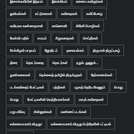
இசைக்கவியின் இதயம்
இலக்கியம்
ஏனைய கவிஞர்கள்
ஓவியங்கள்
கட்டுரைகள்
கவிதைகள்
கவிப்பேழை
கவியரசு கண்ணதாசன்
காணொலி
கிரேசி மொழிகள்
கேள்வி-பதில்
சமயம்
சிறுகதைகள்
செய்திகள்
சேக்கிழார் பா நயம்
ஜோதிடம்
தலையங்கம்
திருமால் திருப்புகழ்
திரை
தொடர்கதை
தொடர்கள்
நறுக்..துணுக்...
நுண்கலைகள்
நெல்லைத் தமிழில் திருக்குறள்
நேர்காணல்கள்
படக்கவிதைப் போட்டிகள்
பத்திகள்
பழகத் தெரிய வேணும்
பொது
பொது
போட்டிகளின் வெற்றியாளர்கள்
மரபுக் கவிதைகள்
மறு பகிர்வு
மின்னூல்கள்
வண்ணப் படங்கள்
வல்லமையாளர் விருது!
வல்லமையாளர் விருது பெற்றோரின் பட்டியல்