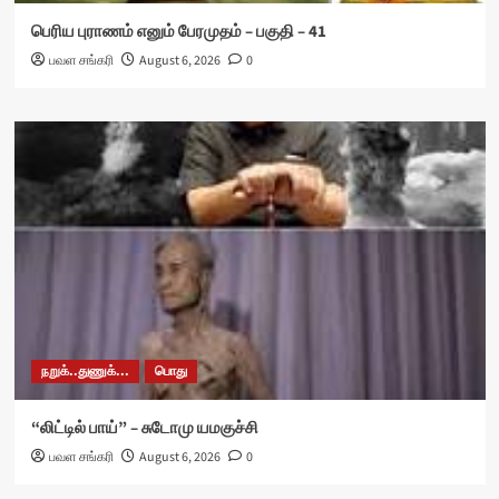
பெரிய புராணம் எனும் பேரமுதம் – பகுதி – 41
பவள சங்கரி
August 6, 2026
0
நறுக்..துணுக்...
பொது
“லிட்டில் பாய்” – சுடோமு யமகுச்சி
பவள சங்கரி
August 6, 2026
0