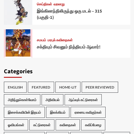
செய்திகள்
வரலாறு
இங்கிலாந்திலிருந்து ஒரு மடல் – 315
(பகுதி-1)
சமயம்
மரபுக் கவிதைகள்
சக்தியும் சிவனும் நித்தியம் ஆவார்!
Categories
ENGLISH
FEATURED
HOME-LIT
PEER REVIEWED
அறிந்துகொள்வோம்
அறிவியல்
ஆய்வுக் கட்டுரைகள்
இசைக்கவியின் இதயம்
இலக்கியம்
ஏனைய கவிஞர்கள்
ஓவியங்கள்
கட்டுரைகள்
கவிதைகள்
கவிப்பேழை