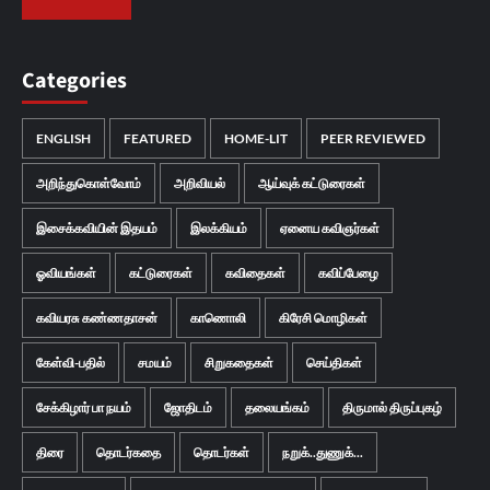
Categories
ENGLISH
FEATURED
HOME-LIT
PEER REVIEWED
அறிந்துகொள்வோம்
அறிவியல்
ஆய்வுக் கட்டுரைகள்
இசைக்கவியின் இதயம்
இலக்கியம்
ஏனைய கவிஞர்கள்
ஓவியங்கள்
கட்டுரைகள்
கவிதைகள்
கவிப்பேழை
கவியரசு கண்ணதாசன்
காணொலி
கிரேசி மொழிகள்
கேள்வி-பதில்
சமயம்
சிறுகதைகள்
செய்திகள்
சேக்கிழார் பா நயம்
ஜோதிடம்
தலையங்கம்
திருமால் திருப்புகழ்
திரை
தொடர்கதை
தொடர்கள்
நறுக்..துணுக்...