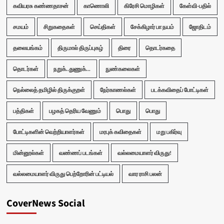
கவியரசு கண்ணதாசன்
காணொலி
கிரேசி மொழிகள்
கேள்வி-பதில்
சமயம்
சிறுகதைகள்
செய்திகள்
சேக்கிழார் பா நயம்
ஜோதிடம்
தலையங்கம்
திருமால் திருப்புகழ்
திரை
தொடர்கதை
தொடர்கள்
நறுக்..துணுக்...
நுண்கலைகள்
நெல்லைத் தமிழில் திருக்குறள்
நேர்காணல்கள்
படக்கவிதைப் போட்டிகள்
பத்திகள்
பழகத் தெரிய வேணும்
பொது
பொது
போட்டிகளின் வெற்றியாளர்கள்
மரபுக் கவிதைகள்
மறு பகிர்வு
மின்னூல்கள்
வண்ணப் படங்கள்
வல்லமையாளர் விருது!
வல்லமையாளர் விருது பெற்றோரின் பட்டியல்
வார ராசி பலன்
CoverNews Social