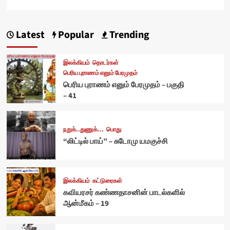
Latest
Popular
Trending
இலக்கியம்
தொடர்கள்
பெரிய புராணம் எனும் பேரமுதம்
பெரிய புராணம் எனும் பேரமுதம் – பகுதி
– 41
நறுக்..துணுக்...
பொது
“லிட்டில் பாய்” – சுடோமு யமகுச்சி
இலக்கியம்
கட்டுரைகள்
கவியரசர் கண்ணதாசனின் பாடல்களில்
ஆன்மீகம் – 19