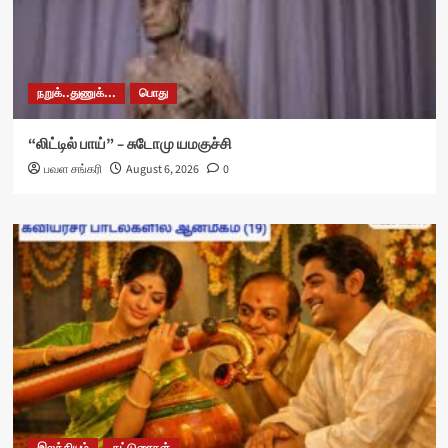
நறுக்..துணுக்...
பொது
“லிட்டில் பாய்” – சுடோமு யமகுச்சி
பவள சங்கரி
August 6, 2026
0