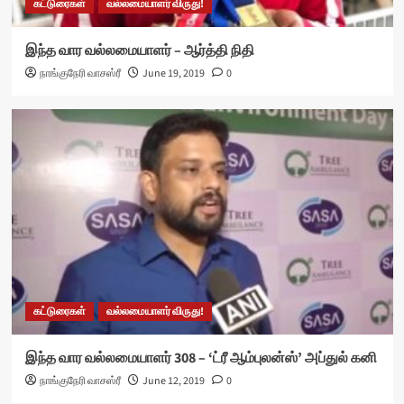
கட்டுரைகள்
வல்லமையாளர் விருது!
இந்த வார வல்லமையாளர் – ஆர்த்தி நிதி
நாங்குநேரி வாசஸ்ரீ
June 19, 2019
0
கட்டுரைகள்
வல்லமையாளர் விருது!
இந்த வார வல்லமையாளர் 308 – ‘ட்ரீ ஆம்புலன்ஸ்’ அப்துல் கனி
நாங்குநேரி வாசஸ்ரீ
June 12, 2019
0