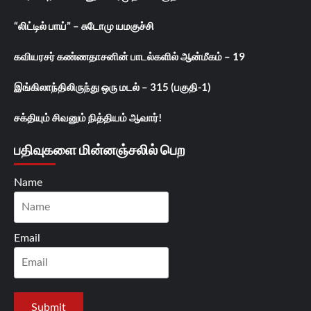
“லிட்டில் பாய்” – சுடோமு யமகுச்சி
கவியரசர் கண்ணதாசனின் பாடல்களில் ஆன்மீகம் – 19
இங்கிலாந்திலிருந்து ஒரு மடல் – 315 (பகுதி-1)
சக்தியும் சிவனும் நித்தியம் ஆவார்!
பதிவுகளை மின்னஞ்சலில் பெற
Name
Email