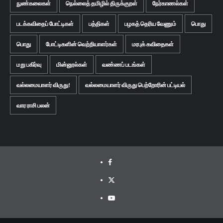
நுண்கலைகள்
நெல்லைத் தமிழில் திருக்குறள்
நேர்காணல்கள்
படக்கவிதைப் போட்டிகள்
பத்திகள்
பழகத் தெரிய வேணும்
பொது
பொது
போட்டிகளின் வெற்றியாளர்கள்
மரபுக் கவிதைகள்
மறு பகிர்வு
மின்னூல்கள்
வண்ணப் படங்கள்
வல்லமையாளர் விருது!
வல்லமையாளர் விருது பெற்றோரின் பட்டியல்
வார ராசி பலன்
Facebook
Twitter
Youtube