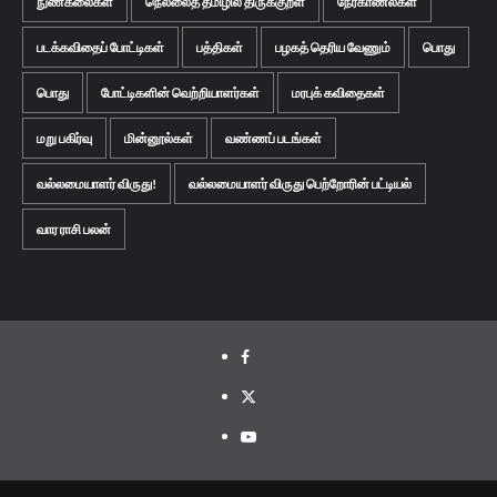
நுண்கலைகள்
நெல்லைத் தமிழில் திருக்குறள்
நேர்காணல்கள்
படக்கவிதைப் போட்டிகள்
பத்திகள்
பழகத் தெரிய வேணும்
பொது
பொது
போட்டிகளின் வெற்றியாளர்கள்
மரபுக் கவிதைகள்
மறு பகிர்வு
மின்னூல்கள்
வண்ணப் படங்கள்
வல்லமையாளர் விருது!
வல்லமையாளர் விருது பெற்றோரின் பட்டியல்
வார ராசி பலன்
Facebook
Twitter
Youtube