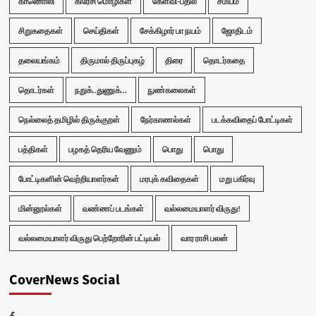
காணொலி
கிரேசி மொழிகள்
கேள்வி-பதில்
சமயம்
சிறுகதைகள்
செய்திகள்
சேக்கிழார் பா நயம்
ஜோதிடம்
தலையங்கம்
திருமால் திருப்புகழ்
திரை
தொடர்கதை
தொடர்கள்
நறுக்..துணுக்...
நுண்கலைகள்
நெல்லைத் தமிழில் திருக்குறள்
நேர்காணல்கள்
படக்கவிதைப் போட்டிகள்
பத்திகள்
பழகத் தெரிய வேணும்
பொது
பொது
போட்டிகளின் வெற்றியாளர்கள்
மரபுக் கவிதைகள்
மறு பகிர்வு
மின்னூல்கள்
வண்ணப் படங்கள்
வல்லமையாளர் விருது!
வல்லமையாளர் விருது பெற்றோரின் பட்டியல்
வார ராசி பலன்
CoverNews Social
Facebook