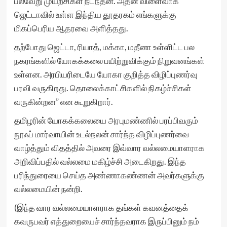
பல்வேறு முயற்சிகள் நடந்தன. அதன் விளைவாக
ஜெட்டாவில் உள்ள இந்திய தூதரகம் எங்களுக்கு
மிகப்பெரிய ஆதரவை அளித்தது.
தற்போது ஜெட்டா, ரியாத், மக்கா, மதீனா உள்ளிட்ட பல
நகரங்களில் யோகக்கலை பயிற்றுவிக்கும் நிறுவனங்கள்
உள்ளன. அரபியரிடையே யோகா குறித்த விழிப்புணர்வு
பரவி வருகிறது. தொலைக்காட்சிகளில் நிகழ்ச்சிகள்
வருகின்றன” என கூறுகிறார்.
தமிழரின் யோகக்கலையை அரபுமண்ணில் பரப்பிவரும்
நூஃப் மார்வாயின் உடல்நலன் சார்ந்த விழிப்புணர்வை
வாழ்த்தும் விதத்தில் அவரை இவ்வார வல்லமையாளராக
அறிவிப்பதில் வல்லமை மகிழ்ச்சி அடைகிறது. இந்த
பரிந்துரையை செய்த அண்ணாகண்ணன் அவர்களுக்கு
வல்லமையின் நன்றி.
(இந்த வார வல்லமையாளராக தங்கள் கவனத்தைக்
கவருபவர் எத்துறையைச் சார்ந்தவராக இருப்பினும் நம்