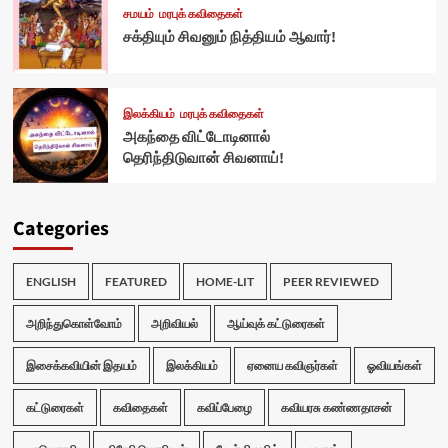
சமயம்
மரபுக் கவிதைகள்
சக்தியும் சிவனும் நித்தியம் ஆவார்!
இலக்கியம்
மரபுக் கவிதைகள்
அகந்தை விட்டோடினால்
தெரிந்திடுவான் சிவனாய்!
Categories
ENGLISH
FEATURED
HOME-LIT
PEER REVIEWED
அறிந்துகொள்வோம்
அறிவியல்
ஆய்வுக் கட்டுரைகள்
இசைக்கவியின் இதயம்
இலக்கியம்
ஏனைய கவிஞர்கள்
ஓவியங்கள்
கட்டுரைகள்
கவிதைகள்
கவிப்பேழை
கவியரசு கண்ணதாசன்