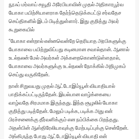
நூஃப் மர்வாய் சவூதி அரேபியாவின் முதல் அதிகாரபூர்வ
யோகா பயிற்சியாளராக தேர்ந்தெடுக்கபட்டு சர்வதேச
செய்திகளில் இடம் பிடித்துள்ளார். இது குறித்து அவர்
கூறுகையில்
“யோகா என்றால் என்னவென்றே தெரியாத அரபிகளுக்கு
யோகாவை பயிற்றுவிப்பது கடினமான சவால்தான். ஆனால்
உடல்நலன் மேல் அவர்கள் அக்கறைகொண்டுள்ளதால்,
யோகாவை அவர்களுக்கு உடல்நலன் நோக்கில் அறிமுகம்
செய்து வருகிறேன்.
நான் சிறுவயது முதல் ஆட்டோஇம்யூன் வியாதியால்
பாதிக்கப்பட்டிருந்தேன். இயல்பான வாழ்க்கையை
வாழ்வதே சிரமமாக இருந்தது. இந்த சூழலில் யோகா
குறித்து படித்தேன். மேலும் படிக்க, படிக்க அது என்
பிரச்சனைக்கு தீர்வளிக்கும் என நம்பிக்கை பிறந்தது.
அதன்பின் ஆஸ்திரேலியாவுக்கு மேற்படிப்புக்கு சென்றேன்.
அங்கிருந்த போது ஆட்டோஇம்யூன் வியாதி என்