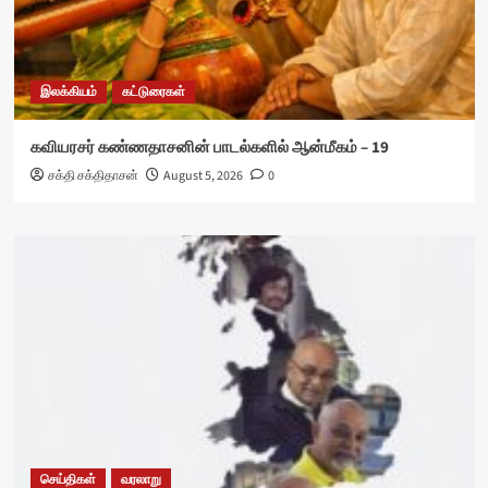
இலக்கியம்
கட்டுரைகள்
கவியரசர் கண்ணதாசனின் பாடல்களில் ஆன்மீகம் – 19
சக்தி சக்திதாசன்
August 5, 2026
0
செய்திகள்
வரலாறு