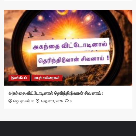
இலக்கியம்
மரபுக் கவிதைகள்
அகந்தை விட்டோடினால் தெரிந்திடுவான் சிவனாய்!
ஜெயராமசர்மா
August 3, 2026
0