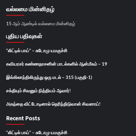
வல்லமை மின்னிதழ்
15 ஆம் ஆண்டில் வல்லமை மின்னிதழ்
புதிய பதிவுகள்
“லிட்டில் பாய்” – சுடோமு யமகுச்சி
கவியரசர் கண்ணதாசனின் பாடல்களில் ஆன்மீகம் – 19
இங்கிலாந்திலிருந்து ஒரு மடல் – 315 (பகுதி-1)
சக்தியும் சிவனும் நித்தியம் ஆவார்!
அகந்தை விட்டோடினால் தெரிந்திடுவான் சிவனாய்!
Recent Posts
“லிட்டில் பாய்” – சுடோமு யமகுச்சி