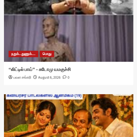
நறுக்..துணுக்...
பொது
“லிட்டில் பாய்” – சுடோமு யமகுச்சி
பவள சங்கரி
August 6, 2026
0