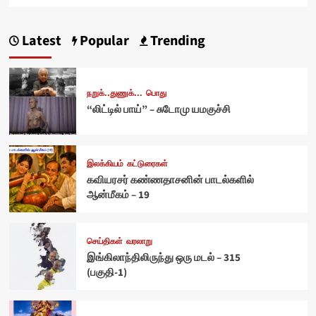
Latest
Popular
Trending
நறுக்..துணுக்...
பொது
“லிட்டில் பாய்” – சுடோமு யமகுச்சி
இலக்கியம்
கட்டுரைகள்
கவியரசர் கண்ணதாசனின் பாடல்களில்
ஆன்மீகம் – 19
செய்திகள்
வரலாறு
இங்கிலாந்திலிருந்து ஒரு மடல் – 315
(பகுதி-1)