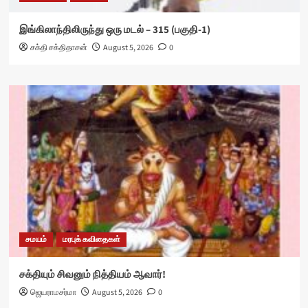
இங்கிலாந்திலிருந்து ஒரு மடல் – 315 (பகுதி-1)
சக்தி சக்திதாசன்
August 5, 2026
0
சமயம்
மரபுக் கவிதைகள்
சக்தியும் சிவனும் நித்தியம் ஆவார்!
ஜெயராமசர்மா
August 5, 2026
0