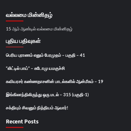
வல்லமை மின்னிதழ்
15 ஆம் ஆண்டில் வல்லமை மின்னிதழ்
புதிய பதிவுகள்
பெரிய புராணம் எனும் பேரமுதம் – பகுதி – 41
“லிட்டில் பாய்” – சுடோமு யமகுச்சி
கவியரசர் கண்ணதாசனின் பாடல்களில் ஆன்மீகம் – 19
இங்கிலாந்திலிருந்து ஒரு மடல் – 315 (பகுதி-1)
சக்தியும் சிவனும் நித்தியம் ஆவார்!
Recent Posts