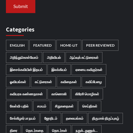
Categories
ENGLISH
FEATURED
HOME-LIT
PEER REVIEWED
அறிந்துகொள்வோம்
அறிவியல்
ஆய்வுக் கட்டுரைகள்
இசைக்கவியின் இதயம்
இலக்கியம்
ஏனைய கவிஞர்கள்
ஓவியங்கள்
கட்டுரைகள்
கவிதைகள்
கவிப்பேழை
கவியரசு கண்ணதாசன்
காணொலி
கிரேசி மொழிகள்
கேள்வி-பதில்
சமயம்
சிறுகதைகள்
செய்திகள்
சேக்கிழார் பா நயம்
ஜோதிடம்
தலையங்கம்
திருமால் திருப்புகழ்
திரை
தொடர்கதை
தொடர்கள்
நறுக்..துணுக்...