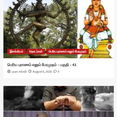
இலக்கியம்
தொடர்கள்
பெரிய புராணம் எனும் பேரமுதம்
பெரிய புராணம் எனும் பேரமுதம் – பகுதி – 41
பவள சங்கரி
August 6, 2026
0