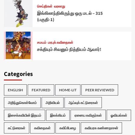
செய்திகள்
வரலாறு
இங்கிலாந்திலிருந்து ஒரு மடல் – 315
(பகுதி-1)
சமயம்
மரபுக் கவிதைகள்
சக்தியும் சிவனும் நித்தியம் ஆவார்!
Categories
ENGLISH
FEATURED
HOME-LIT
PEER REVIEWED
அறிந்துகொள்வோம்
அறிவியல்
ஆய்வுக் கட்டுரைகள்
இசைக்கவியின் இதயம்
இலக்கியம்
ஏனைய கவிஞர்கள்
ஓவியங்கள்
கட்டுரைகள்
கவிதைகள்
கவிப்பேழை
கவியரசு கண்ணதாசன்