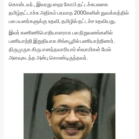
கொன்டவர்., இவரது
ஹை கோபி
தட்டச்சுபலகை
தமிழ்தட்டாச்சு அதிகம் பரவாத 2000களின் துவக்கத்தில்
பல பயனர்களுக்கு உதவி, தமிழில் தட்டச்ச உதவியது.
இவர் கணிணிபொறியாளராக பல நிறுவனங்களில்
பணியாற்றி இறுதியாக சிங்கபூரில் பணியாற்றினார்.
திருமுருக கிருபானந்தவாரியார்
ஸ்வாமிகள் மேல்
அளவுகடந்த அன்பு கொண்டிருந்தவர்.