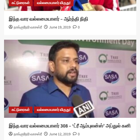
கட்டுரைகள்
வல்லமையாளர் விருது!
இந்த வார வல்லமையாளர் – ஆர்த்தி நிதி
நாங்குநேரி வாசஸ்ரீ
June 19, 2019
0
கட்டுரைகள்
வல்லமையாளர் விருது!
இந்த வார வல்லமையாளர் 308 – ‘ட்ரீ ஆம்புலன்ஸ்’ அப்துல் கனி
நாங்குநேரி வாசஸ்ரீ
June 12, 2019
0