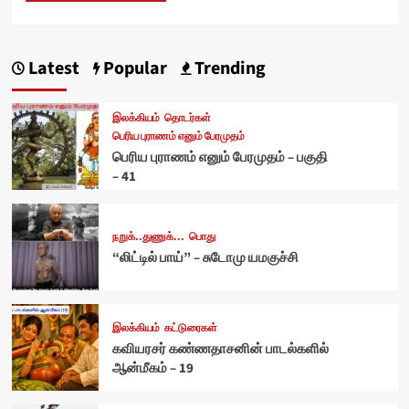
Latest
Popular
Trending
இலக்கியம்
தொடர்கள்
பெரிய புராணம் எனும் பேரமுதம்
பெரிய புராணம் எனும் பேரமுதம் – பகுதி
– 41
நறுக்..துணுக்...
பொது
“லிட்டில் பாய்” – சுடோமு யமகுச்சி
இலக்கியம்
கட்டுரைகள்
கவியரசர் கண்ணதாசனின் பாடல்களில்
ஆன்மீகம் – 19