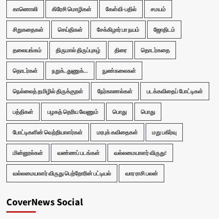
காணொலி
கிரேசி மொழிகள்
கேள்வி-பதில்
சமயம்
சிறுகதைகள்
செய்திகள்
சேக்கிழார் பா நயம்
ஜோதிடம்
தலையங்கம்
திருமால் திருப்புகழ்
திரை
தொடர்கதை
தொடர்கள்
நறுக்..துணுக்...
நுண்கலைகள்
நெல்லைத் தமிழில் திருக்குறள்
நேர்காணல்கள்
படக்கவிதைப் போட்டிகள்
பத்திகள்
பழகத் தெரிய வேணும்
பொது
பொது
போட்டிகளின் வெற்றியாளர்கள்
மரபுக் கவிதைகள்
மறு பகிர்வு
மின்னூல்கள்
வண்ணப் படங்கள்
வல்லமையாளர் விருது!
வல்லமையாளர் விருது பெற்றோரின் பட்டியல்
வார ராசி பலன்
CoverNews Social