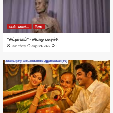
நறுக்..துணுக்...
பொது
“லிட்டில் பாய்” – சுடோமு யமகுச்சி
பவள சங்கரி
August 6, 2026
0