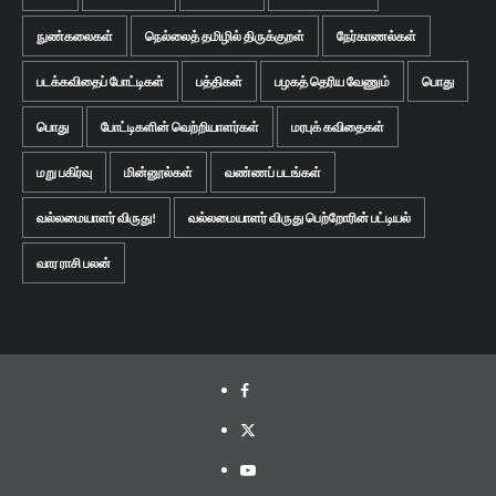
நுண்கலைகள்
நெல்லைத் தமிழில் திருக்குறள்
நேர்காணல்கள்
படக்கவிதைப் போட்டிகள்
பத்திகள்
பழகத் தெரிய வேணும்
பொது
பொது
போட்டிகளின் வெற்றியாளர்கள்
மரபுக் கவிதைகள்
மறு பகிர்வு
மின்னூல்கள்
வண்ணப் படங்கள்
வல்லமையாளர் விருது!
வல்லமையாளர் விருது பெற்றோரின் பட்டியல்
வார ராசி பலன்
Facebook
Twitter
Youtube