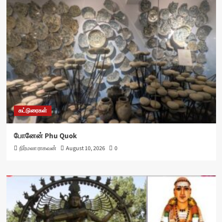
கட்டுரைகள்
போனேன் Phu Quok
நிர்மலா ராகவன்
August 10, 2026
0