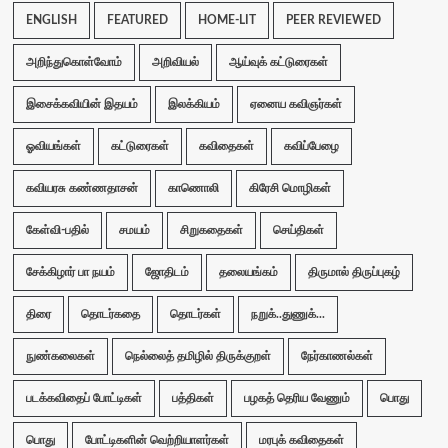
ENGLISH
FEATURED
HOME-LIT
PEER REVIEWED
அறிந்துகொள்வோம்
அறிவியல்
ஆய்வுக் கட்டுரைகள்
இசைக்கவியின் இதயம்
இலக்கியம்
ஏனைய கவிஞர்கள்
ஓவியங்கள்
கட்டுரைகள்
கவிதைகள்
கவிப்பேழை
கவியரசு கண்ணதாசன்
காணொலி
கிரேசி மொழிகள்
கேள்வி-பதில்
சமயம்
சிறுகதைகள்
செய்திகள்
சேக்கிழார் பா நயம்
ஜோதிடம்
தலையங்கம்
திருமால் திருப்புகழ்
திரை
தொடர்கதை
தொடர்கள்
நறுக்..துணுக்...
நுண்கலைகள்
நெல்லைத் தமிழில் திருக்குறள்
நேர்காணல்கள்
படக்கவிதைப் போட்டிகள்
பத்திகள்
பழகத் தெரிய வேணும்
பொது
பொது
போட்டிகளின் வெற்றியாளர்கள்
மரபுக் கவிதைகள்