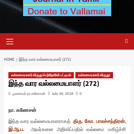
Primary
Menu
HOME
இந்த வார வல்லமையாளர் (272)
வல்லமையாளர் விருது பெற்றோரின் பட்டியல்
வல்லமையாளர் விருது!
இந்த வார வல்லமையாளர் (272)
முனைவர் நா.கணேசன்
July 30, 2018
0
நா. கணேசன்
இந்த வார வல்லமையாளராகத்
திரு. கோ. பாலச்சந்திரன்,
இ.ஆ.ப.
அவர்களை அறிவிப்பதில் வல்லமை மகிழ்ச்சி