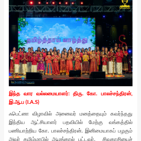
இந்த வார வல்லமையாளர்: திரு. கோ. பாலச்சந்திரன்,
இ.ஆ.ப (I.A.S)
ஃபெட்னா விழாவில் அனைவர் மனத்தையும் கவர்ந்தது
இந்திய ஆட்சியாளர் பதவியில் மேற்கு வங்கத்தில்
பணியாற்றிய கோ. பாலச்சந்திரன். இனிமையாகப் பழகும்
அவர் தமிழ்மரபில் ஆழங்கால் பட்டவர். சிவகாசியைச்