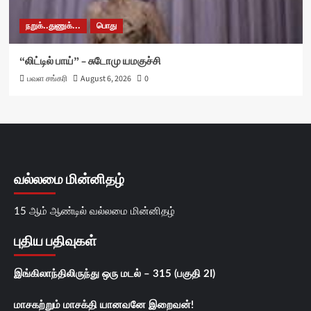
நறுக்..துணுக்...
பொது
“லிட்டில் பாய்” – சுடோமு யமகுச்சி
பவள சங்கரி
August 6, 2026
0
வல்லமை மின்னிதழ்
15 ஆம் ஆண்டில் வல்லமை மின்னிதழ்
புதிய பதிவுகள்
இங்கிலாந்திலிருந்து ஒரு மடல் – 315 (பகுதி 2I)
மாசகற்றும் மாசக்தி யானவனே இறைவன்!