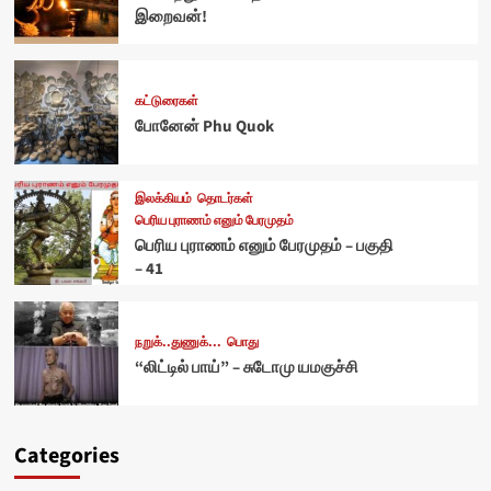
இறைவன்!
கட்டுரைகள்
போனேன் Phu Quok
இலக்கியம்
தொடர்கள்
பெரிய புராணம் எனும் பேரமுதம்
பெரிய புராணம் எனும் பேரமுதம் – பகுதி
– 41
நறுக்..துணுக்...
பொது
“லிட்டில் பாய்” – சுடோமு யமகுச்சி
Categories