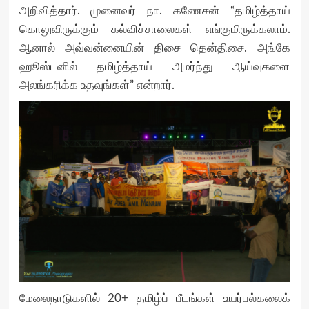
அறிவித்தார். முனைவர் நா. கணேசன் “தமிழ்த்தாய்
கொலுவிருக்கும் கல்விச்சாலைகள் எங்குமிருக்கலாம்.
ஆனால் அவ்வன்னையின் திசை தென்திசை. அங்கே
ஹூஸ்டனில் தமிழ்த்தாய் அமர்ந்து ஆய்வுகளை
அலங்கரிக்க உதவுங்கள்” என்றார்.
மேலைநாடுகளில் 20+ தமிழ்ப் பீடங்கள் உயர்பல்கலைக்