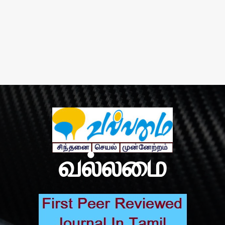
வல்லமை