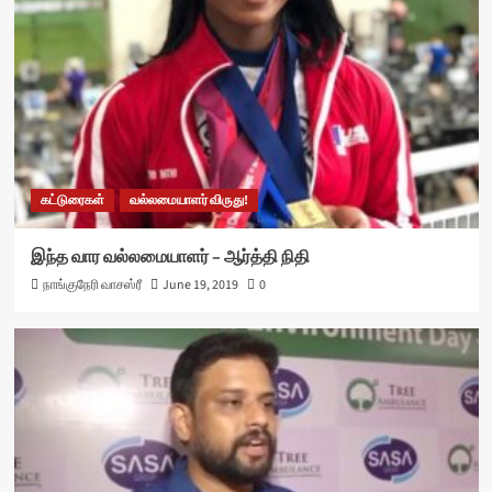
கட்டுரைகள்
வல்லமையாளர் விருது!
இந்த வார வல்லமையாளர் – ஆர்த்தி நிதி
நாங்குநேரி வாசஸ்ரீ
June 19, 2019
0