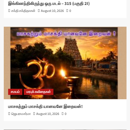
இங்கிலாந்திலிருந்து ஒரு மடல் – 315 (பகுதி 2I)
சக்தி சக்திதாசன்
August 10, 2026
0
சமயம்
மரபுக் கவிதைகள்
மாசகற்றும் மாசக்தி யானவனே இறைவன்!
ஜெயராமசர்மா
August 10, 2026
0