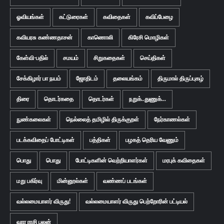
ஓவியங்கள்
கட்டுரைகள்
கவிதைகள்
கவிப்பேழை
கவியரசு கண்ணதாசன்
காணொலி
கிரேசி மொழிகள்
கேள்வி-பதில்
சமயம்
சிறுகதைகள்
செய்திகள்
சேக்கிழார் பா நயம்
ஜோதிடம்
தலையங்கம்
திருமால் திருப்புகழ்
திரை
தொடர்கதை
தொடர்கள்
நறுக்..துணுக்...
நுண்கலைகள்
நெல்லைத் தமிழில் திருக்குறள்
நேர்காணல்கள்
படக்கவிதைப் போட்டிகள்
பத்திகள்
பழகத் தெரிய வேணும்
பொது
பொது
போட்டிகளின் வெற்றியாளர்கள்
மரபுக் கவிதைகள்
மறு பகிர்வு
மின்னூல்கள்
வண்ணப் படங்கள்
வல்லமையாளர் விருது!
வல்லமையாளர் விருது பெற்றோரின் பட்டியல்
வார ராசி பலன்