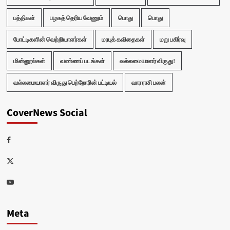
பத்திகள்
பழகத் தெரிய வேணும்
பொது
பொது
போட்டிகளின் வெற்றியாளர்கள்
மரபுக் கவிதைகள்
மறு பகிர்வு
மின்னூல்கள்
வண்ணப் படங்கள்
வல்லமையாளர் விருது!
வல்லமையாளர் விருது பெற்றோரின் பட்டியல்
வார ராசி பலன்
CoverNews Social
Facebook
Twitter
Youtube
Meta