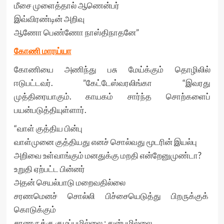
மீசை முளைத்தால் ஆணென்பர்
இவ்விரண்டின் அறிவு
ஆணோ பெண்ணோ நாஸ்திநாதனே”
கோணி மாரய்யா
கோணியை அணிந்து பசு மேய்க்கும் தொழிலில்
ஈடுபட்டவர். ”கேட்டேஸ்வரலிங்கா “இவரது
முத்திரையாகும். காயகம் சார்ந்த சொற்களைப்
பயன்படுத்தியுள்ளார்.
“வாள் குத்திய பின்பு
வாள்முனை குத்தியது எனச் சொல்வது மூடரின் இயல்பு
அறிவை உள்வாங்கும் மனதுக்கு மறதி என்றேனுமுண்டா?
உறுதி ஏற்பட்ட பின்னர்
அதன் செயல்பாடு மறைவதில்லை
சரணமெனச் சொல்லி பிச்சையெடுத்து பிறருக்குக்
கொடுக்கும்
சரணருக்கு குழப்பமில்லை ; துன்பமில்லை