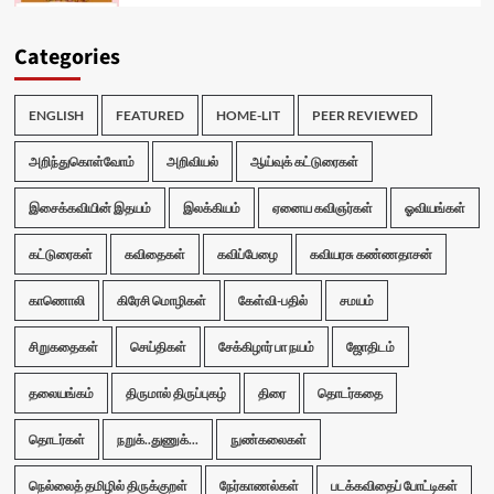
Categories
ENGLISH
FEATURED
HOME-LIT
PEER REVIEWED
அறிந்துகொள்வோம்
அறிவியல்
ஆய்வுக் கட்டுரைகள்
இசைக்கவியின் இதயம்
இலக்கியம்
ஏனைய கவிஞர்கள்
ஓவியங்கள்
கட்டுரைகள்
கவிதைகள்
கவிப்பேழை
கவியரசு கண்ணதாசன்
காணொலி
கிரேசி மொழிகள்
கேள்வி-பதில்
சமயம்
சிறுகதைகள்
செய்திகள்
சேக்கிழார் பா நயம்
ஜோதிடம்
தலையங்கம்
திருமால் திருப்புகழ்
திரை
தொடர்கதை
தொடர்கள்
நறுக்..துணுக்...
நுண்கலைகள்
நெல்லைத் தமிழில் திருக்குறள்
நேர்காணல்கள்
படக்கவிதைப் போட்டிகள்