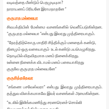
வடிவத்தை மீண்டும் பெறமுடியுமா?
நாராயணப் பிரியனே இராமநாதனே “
குருபுரத மல்லையா
சிவபக்தியின் மேன்மை வசனங்களில் வெளி்ப்படுகின்றன.
”குருபுரத மல்லையா “என்பது இவரது முத்திரையாகும்.
“நேரத்திற்கொரு மாதிரி சிந்திக்கும் மனதைக் கண்டு,
தினமும் ஒரு வகையாகும் உடல் கண்டு பயமெழுகிறது.
நொடியில் விதவிதமாக மனம் நினைக்கிறது.
உன்னை நினைக்க விடாமல் மனம் பகையாகிறது
குருவே குருபுரத மல்லையனே”
குருசித்ததேவா
“சங்கண பசவேஸ்வரா“ என்பது இவரது முத்திரையாகும்.
தத்துவ விளக்கமாகவே இவர் வசனங்கள் அமைகின்றன.
“உடலில் இலிங்கமணிந்து சரணரெனச் சொல்லி
சிவவணக்கத்தின் பாதை தவறி