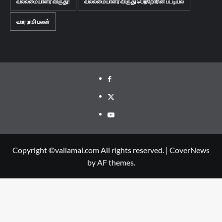
வல்லமையாளர் விருது!
வல்லமையாளர் விருது பெற்றோரின் பட்டியல்
வார ராசி பலன்
Facebook
Twitter
Youtube
Copyright ©vallamai.com All rights reserved.
|
CoverNews
by AF themes.