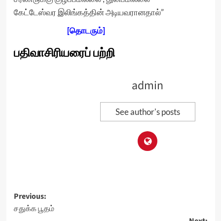
கேட்டேஸ்வர இலிங்கத்தின் அடியவரானதால்”
[தொடரும்]
பதிவாசிரியரைப் பற்றி
admin
See author's posts
Post
Previous:
சதுக்க பூதம்
navigation