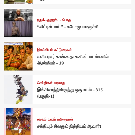
நறுக்..துணுக்...
பொது
“லிட்டில் பாய்” – சுடோமு யமகுச்சி
இலக்கியம்
கட்டுரைகள்
கவியரசர் கண்ணதாசனின் பாடல்களில்
ஆன்மீகம் – 19
செய்திகள்
வரலாறு
இங்கிலாந்திலிருந்து ஒரு மடல் – 315
(பகுதி-1)
சமயம்
மரபுக் கவிதைகள்
சக்தியும் சிவனும் நித்தியம் ஆவார்!