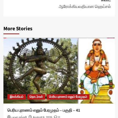
Next:
ஆரோக்கியவதியான ஹெய்சல்
More Stories
இலக்கியம்
தொடர்கள்
பெரிய புராணம் எனும் பேரமுதம்
பெரிய புராணம் எனும் பேரமுதம் – பகுதி – 41
பவள சங்கரி
August 6, 2026
0