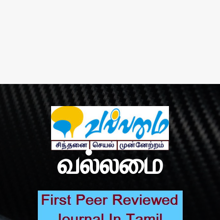
வல்லமை