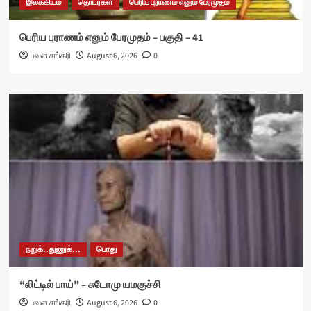
இலக்கியம்
தொடர்கள்
பெரிய புராணம் எனும் பேரமுதம்
பெரிய புராணம் எனும் பேரமுதம் – பகுதி – 41
பவள சங்கரி
August 6, 2026
0
நறுக்..துணுக்...
பொது
“லிட்டில் பாய்” – சுடோமு யமகுச்சி
பவள சங்கரி
August 6, 2026
0