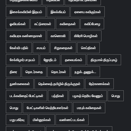
இசைக்கவியின் இதயம்
இலக்கியம்
ஏனைய கவிஞர்கள்
ஓவியங்கள்
கட்டுரைகள்
கவிதைகள்
கவிப்பேழை
கவியரசு கண்ணதாசன்
காணொலி
கிரேசி மொழிகள்
கேள்வி-பதில்
சமயம்
சிறுகதைகள்
செய்திகள்
சேக்கிழார் பா நயம்
ஜோதிடம்
தலையங்கம்
திருமால் திருப்புகழ்
திரை
தொடர்கதை
தொடர்கள்
நறுக்..துணுக்...
நுண்கலைகள்
நெல்லைத் தமிழில் திருக்குறள்
நேர்காணல்கள்
படக்கவிதைப் போட்டிகள்
பத்திகள்
பழகத் தெரிய வேணும்
பொது
பொது
போட்டிகளின் வெற்றியாளர்கள்
மரபுக் கவிதைகள்
மறு பகிர்வு
மின்னூல்கள்
வண்ணப் படங்கள்