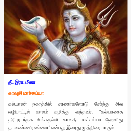
தி. இரா. மீனா
காவுதி மாச்சய்யா
கல்யாண் நகரத்தில் சரணர்களோடு சேர்ந்து சிவ
வழிபாட்டில் காலம் கழித்து வந்தவர். ”கல்யாணத
திரிபுராந்தக லிங்கதல்லி காவுதி மாச்சய்யா ஹேளிது
தடவண்ணிரண்ணா” என்பது இவரது முத்திரையாகும்.