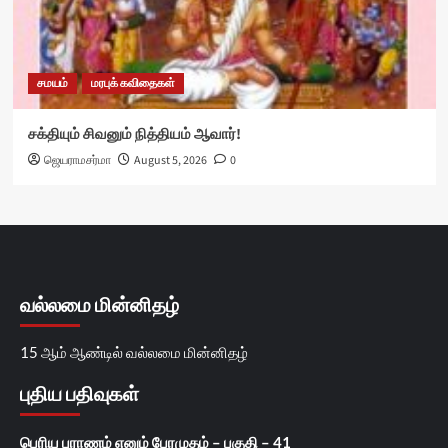
சமயம்
மரபுக் கவிதைகள்
சக்தியும் சிவனும் நித்தியம் ஆவார்!
ஜெயராமசர்மா
August 5, 2026
0
வல்லமை மின்னிதழ்
15 ஆம் ஆண்டில் வல்லமை மின்னிதழ்
புதிய பதிவுகள்
பெரிய புராணம் எனும் பேரமுதம் – பகுதி – 41