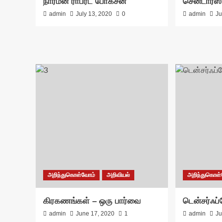
நார்மன் ராபர்ட் போக்சன்
சென்டாரஸ் 
admin
July 13, 2020
0
admin
Ju
அறிந்துகொள்வோம்
அறிவியல்
அறிந்துகொள
கிரகணங்கள் – ஒரு பார்வை
டென்சர்ஃப
admin
June 17, 2020
1
admin
Ju