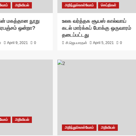
்வோம்
அறிவியல்
அறிந்துகொள்வோம்
செய்திகள்
தின் மகத்தான நூறு
உலக வர்த்தக சூயஸ் கால்வாய்
 பிரபஞ்சம் ஒன்றா?
கடல் மார்க்கப் போக்கு ஒருவாரம்
தடைப்பட்டது
்
April 9, 2021
0
சி.ஜெயபாரதன்
April 5, 2021
0
்வோம்
அறிவியல்
அறிந்துகொள்வோம்
அறிவியல்