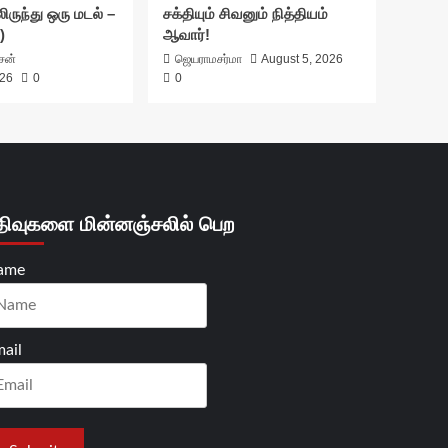
ிருந்து ஒரு மடல் –
சக்தியும் சிவனும் நித்தியம்
)
ஆவார்!
ாசன்
ஜெயராமசர்மா
August 5, 2026
026
0
0
திவுகளை மின்னஞ்சலில் பெற
ame
ail