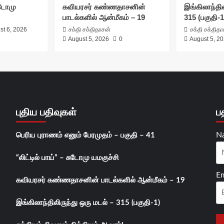
சுடோமு
கவியரசர் கண்ணதாசனின்
இங்கிலாந்தில
பாடல்களில் ஆன்மீகம் – 19
315 (பகுதி-1
st 6, 2026
சக்தி சக்திதாசன்
சக்தி சக்தித
August 5, 2026
0
August 5, 2
புதிய பதிவுகள்
ப
N
பெரிய புராணம் எனும் பேரமுதம் – பகுதி – 41
“லிட்டில் பாய்” – சுடோமு யமகுச்சி
Em
கவியரசர் கண்ணதாசனின் பாடல்களில் ஆன்மீகம் – 19
இங்கிலாந்திலிருந்து ஒரு மடல் – 315 (பகுதி-1)