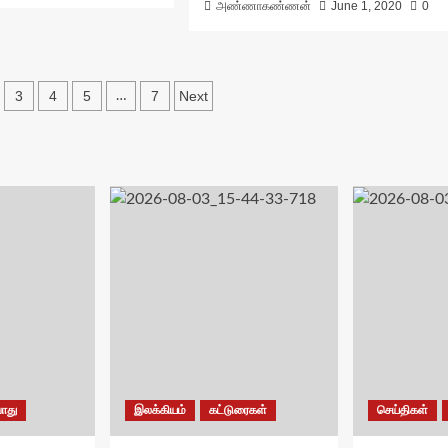
அண்ணாகண்ணன்
June 1, 2020
0
3
4
5
7
Next
…
on
ொது
இலக்கியம்
கட்டுரைகள்
செய்திகள்