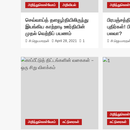
அறிந்துகொள்வோம்
அறிவியல்
அறிந்துகொள
செவ்வாய்த் தளவூர்தியிலிருந்து
பிரபஞ்சத்
இயங்கிய காற்றாடி ஊர்தியின்
புதிர்கள்!
முதல் வெற்றிப் பயணம்
பலவா?
சி.ஜெயபாரதன்
April 28, 2021
1
சி.ஜெயபாரதன
அறிந்துகொள
அறிந்துகொள்வோம்
கட்டுரைகள்
கட்டுரைகள்