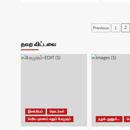
Posts
Previous
1
2
paginati
தவற விட்டவை
இலக்கியம்
தொடர்கள்
பெரிய புராணம் எனும் பேரமுதம்
நறுக்..துணுக்...
ப