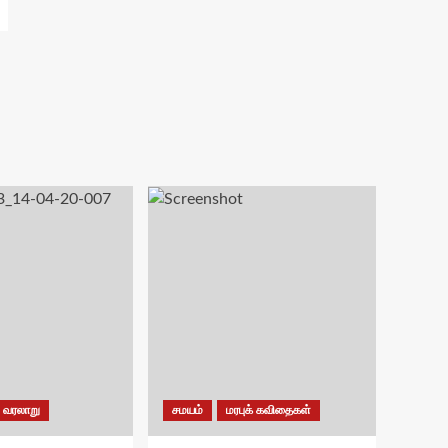
வரலாறு
சமயம்
மரபுக் கவிதைகள்