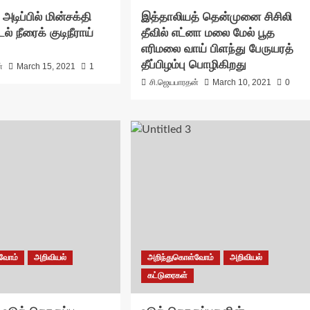
டிப்பில் மின்சக்தி
இத்தாலியத் தென்முனை சிசிலி
டல் நீரைக் குடிநீராய்
தீவில் எட்னா மலை மேல் பூத
எரிமலை வாய் பிளந்து பேருயரத்
தீப்பிழம்பு பொழிகிறது
்
March 15, 2021
1
சி.ஜெயபாரதன்
March 10, 2021
0
்வோம்
அறிவியல்
அறிந்துகொள்வோம்
அறிவியல்
கட்டுரைகள்