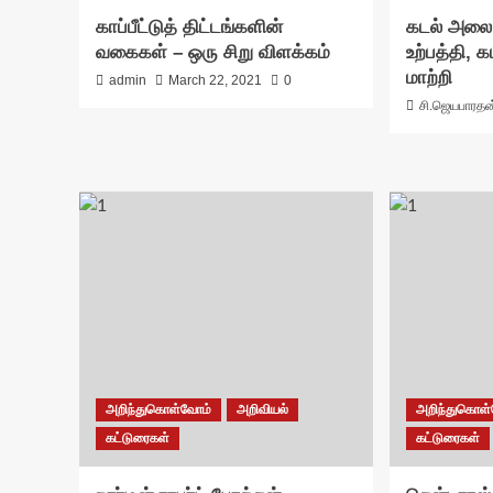
காப்பீட்டுத் திட்டங்களின்
கடல் அலை அ
வகைகள் – ஒரு சிறு விளக்கம்
உற்பத்தி, க
மாற்றி
admin
March 22, 2021
0
சி.ஜெயபாரதன
அறிந்துகொள்வோம்
அறிவியல்
அறிந்துகொள
கட்டுரைகள்
கட்டுரைகள்