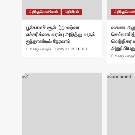
அறிந்துகொள்வோம்
அறிவியல்
அறிந்துகொள
பூகோளச் சூடேற்ற உஷ்ண
சைனா அனுப
எச்சரிக்கை வரம்பு அடுத்து வரும்
செவ்வாய்த
ஐந்தாண்டில் நேரலாம்
வெற்றிகரம
அனுப்பியத
சி.ஜெயபாரதன்
May 31, 2021
1
சி.ஜெயபாரதன