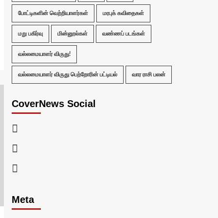
போட்டிகளின் வெற்றியாளர்கள்
மரபுக் கவிதைகள்
மறு பகிர்வு
மின்னூல்கள்
வண்ணப் படங்கள்
வல்லமையாளர் விருது!
வல்லமையாளர் விருது பெற்றோரின் பட்டியல்
வார ராசி பலன்
CoverNews Social
Facebook
Twitter
Youtube
Meta