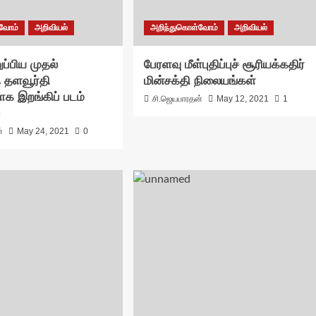
்வோம்
அறிவியல்
அறிந்துகொள்வோம்
அறிவியல்
்பிய முதல்
பேரளவு மீள்புதிப்புச் சூரியக்கதிர்
் தளவூர்தி
மின்சக்தி நிலையங்கள்
ாக இறங்கிப் படம்
சி.ஜெயபாரதன்
May 12, 2021
1
ு
்
May 24, 2021
0