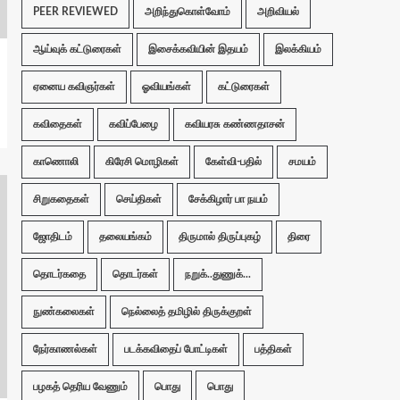
PEER REVIEWED
அறிந்துகொள்வோம்
அறிவியல்
ஆய்வுக் கட்டுரைகள்
இசைக்கவியின் இதயம்
இலக்கியம்
ஏனைய கவிஞர்கள்
ஓவியங்கள்
கட்டுரைகள்
கவிதைகள்
கவிப்பேழை
கவியரசு கண்ணதாசன்
காணொலி
கிரேசி மொழிகள்
கேள்வி-பதில்
சமயம்
சிறுகதைகள்
செய்திகள்
சேக்கிழார் பா நயம்
ஜோதிடம்
தலையங்கம்
திருமால் திருப்புகழ்
திரை
தொடர்கதை
தொடர்கள்
நறுக்..துணுக்...
நுண்கலைகள்
நெல்லைத் தமிழில் திருக்குறள்
நேர்காணல்கள்
படக்கவிதைப் போட்டிகள்
பத்திகள்
பழகத் தெரிய வேணும்
பொது
பொது