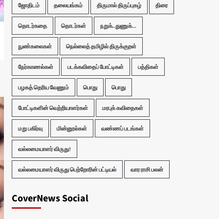
ஜோதிடம்
தலையங்கம்
திருமால் திருப்புகழ்
திரை
தொடர்கதை
தொடர்கள்
நறுக்..துணுக்...
நுண்கலைகள்
நெல்லைத் தமிழில் திருக்குறள்
நேர்காணல்கள்
படக்கவிதைப் போட்டிகள்
பத்திகள்
பழகத் தெரிய வேணும்
பொது
பொது
போட்டிகளின் வெற்றியாளர்கள்
மரபுக் கவிதைகள்
மறு பகிர்வு
மின்னூல்கள்
வண்ணப் படங்கள்
வல்லமையாளர் விருது!
வல்லமையாளர் விருது பெற்றோரின் பட்டியல்
வார ராசி பலன்
CoverNews Social