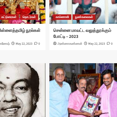
கட்டுரைகள்
தொடர்கள்
காணொலி
நுண்கலைகள்
பிள்ளைத்தமிழ் நூல்கள்
சென்னை மாவட்ட வலுத்தூக்கும்
போட்டி – 2023
ாலகணேஷ்
May 22, 2023
0
அண்ணாகண்ணன்
May 22, 2023
0