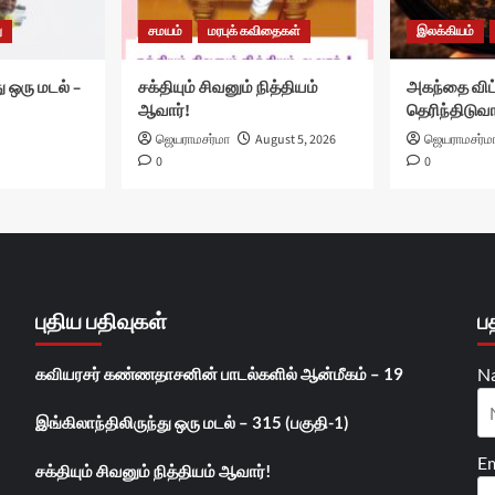
ு
சமயம்
மரபுக் கவிதைகள்
இலக்கியம்
ு ஒரு மடல் –
சக்தியும் சிவனும் நித்தியம்
அகந்தை விட
ஆவார்!
தெரிந்திடுவ
ஜெயராமசர்மா
August 5, 2026
ஜெயராமசர்ம
0
0
புதிய பதிவுகள்
ப
கவியரசர் கண்ணதாசனின் பாடல்களில் ஆன்மீகம் – 19
N
இங்கிலாந்திலிருந்து ஒரு மடல் – 315 (பகுதி-1)
Em
சக்தியும் சிவனும் நித்தியம் ஆவார்!