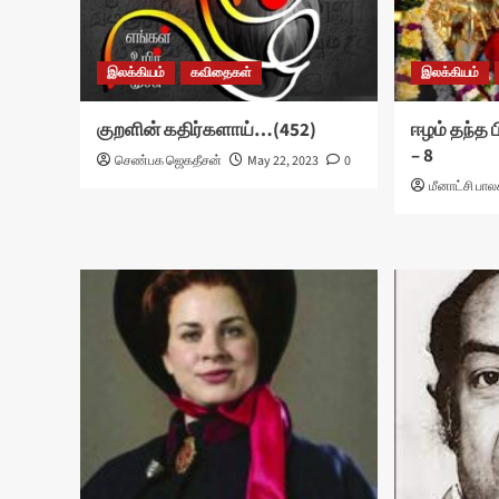
இலக்கியம்
கவிதைகள்
இலக்கியம்
குறளின் கதிர்களாய்…(452)
ஈழம் தந்த 
– 8
செண்பக ஜெகதீசன்
May 22, 2023
0
மீனாட்சி ப