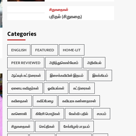
சிறுகதைகள்
புரிதல் (சிறுகதை)
Categories
ENGLISH
FEATURED
HOME-LIT
PEER REVIEWED
அறிந்துகொள்வோம்
அறிவியல்
ஆய்வுக் கட்டுரைகள்
இசைக்கவியின் இதயம்
இலக்கியம்
ஏனைய கவிஞர்கள்
ஓவியங்கள்
கட்டுரைகள்
கவிதைகள்
கவிப்பேழை
கவியரசு கண்ணதாசன்
காணொலி
கிரேசி மொழிகள்
கேள்வி-பதில்
சமயம்
சிறுகதைகள்
செய்திகள்
சேக்கிழார் பா நயம்