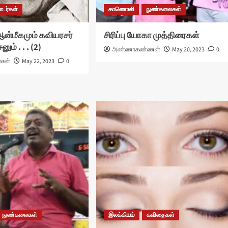
டர்கள்
காணொலி
நுண்கலைகள்
ஆன்மீகமும் கவியரசர்
சிரிப்பு யோகா முத்திரைகள்
் . . . (2)
அண்ணாகண்ணன்
May 20, 2023
0
ாசன்
May 22, 2023
0
நுண்கலைகள்
இலக்கியம்
கவிதைகள்