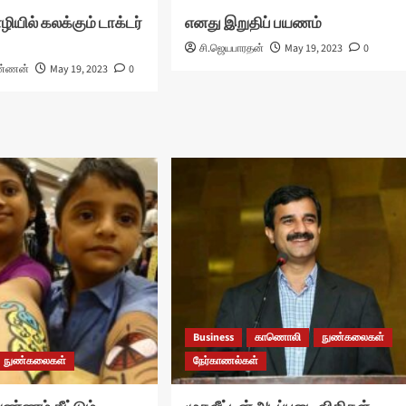
ாழியில் கலக்கும் டாக்டர்
எனது இறுதிப் பயணம்
சி.ஜெயபாரதன்
May 19, 2023
0
்ணன்
May 19, 2023
0
Business
காணொலி
நுண்கலைகள்
நுண்கலைகள்
நேர்காணல்கள்