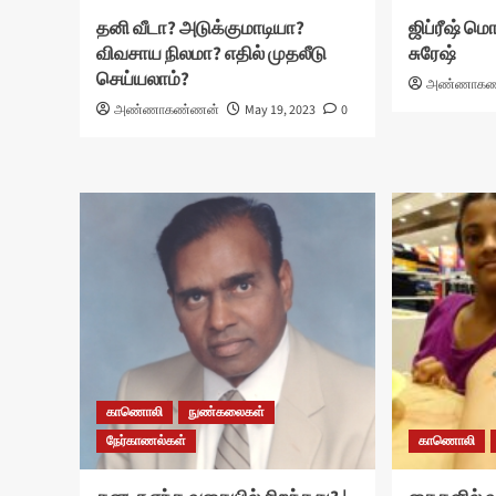
தனி வீடா? அடுக்குமாடியா?
ஜிப்ரீஷ் மெ
விவசாய நிலமா? எதில் முதலீடு
சுரேஷ்
செய்யலாம்?
அண்ணாகண
அண்ணாகண்ணன்
May 19, 2023
0
காணொலி
நுண்கலைகள்
நேர்காணல்கள்
காணொலி