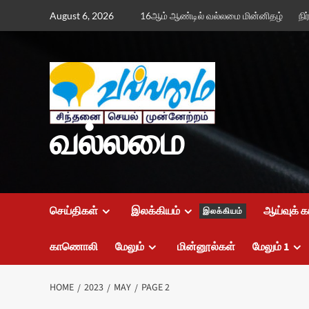
Skip
August 6, 2026
16ஆம் ஆண்டில் வல்லமை மின்னிதழ்
நி
to
content
வல்லமை
செய்திகள்
இலக்கியம்
ஆய்வுக் க
இலக்கியம்
காணொலி
மேலும்
மின்னூல்கள்
மேலும் 1
HOME
2023
MAY
PAGE 2