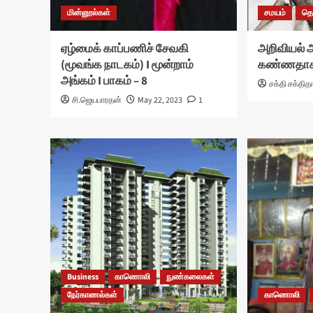
மின்னூல்கள்
சமயம்
தொ
ஏழ்மைக் காப்பணிச் சேவகி
அறிவியல் 
(மூவங்க நாடகம்) I மூன்றாம்
கண்ணதாசனும
அங்கம் I பாகம் – 8
சக்தி சக்தித
சி.ஜெயபாரதன்
May 22, 2023
1
Business
காணொலி
நுண்கலைகள்
நேர்காணல்கள்
காணொலி