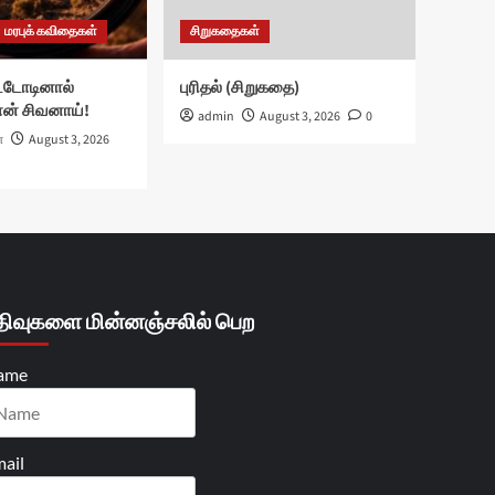
மரபுக் கவிதைகள்
சிறுகதைகள்
்டோடினால்
புரிதல் (சிறுகதை)
ான் சிவனாய்!
admin
August 3, 2026
0
ா
August 3, 2026
திவுகளை மின்னஞ்சலில் பெற
ame
ail