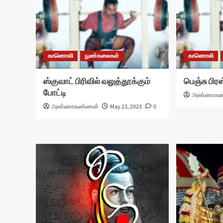
காணொலி
நுண்கலைகள்
காணொலி
ஸ்குவாட் பிரிவில் வலுத்தூக்கும்
பெஞ்சு பிரஸ
போட்டி
அண்ணாகண
அண்ணாகண்ணன்
May 23, 2023
0