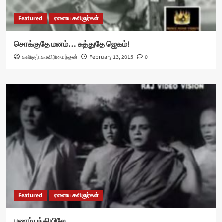
Featured
ஏனைய கவிஞர்கள்
சொக்குதே மனம்… சுத்துதே ஜெகம்!
கவிஞர்.காவிரிமைந்தன்
February 13, 2015
0
Featured
ஏனைய கவிஞர்கள்
பணம் பந்தியிலே …