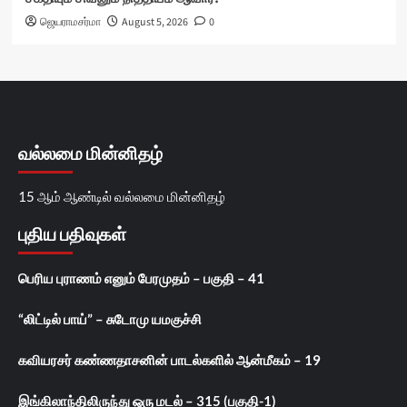
ஜெயராமசர்மா
August 5, 2026
0
வல்லமை மின்னிதழ்
15 ஆம் ஆண்டில் வல்லமை மின்னிதழ்
புதிய பதிவுகள்
பெரிய புராணம் எனும் பேரமுதம் – பகுதி – 41
“லிட்டில் பாய்” – சுடோமு யமகுச்சி
கவியரசர் கண்ணதாசனின் பாடல்களில் ஆன்மீகம் – 19
இங்கிலாந்திலிருந்து ஒரு மடல் – 315 (பகுதி-1)