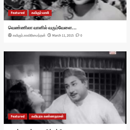
Featured
கவிஞர் வாலி
வெண்ணிலா வானில் வரும்வேளை…
கவிஞர்.காவிரிமைந்தன்
March 11, 2015
0
Featured
கவியரசு கண்ணதாசன்