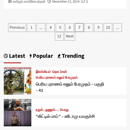
கவிஞர்.காவிரிமைந்தன்
December 12, 2014
2
Posts
Previous
1
4
5
6
8
9
10
…
7
…
pagination
12
Next
Latest
Popular
Trending
இலக்கியம்
தொடர்கள்
பெரிய புராணம் எனும் பேரமுதம்
பெரிய புராணம் எனும் பேரமுதம் – பகுதி
– 41
நறுக்..துணுக்...
பொது
“லிட்டில் பாய்” – சுடோமு யமகுச்சி