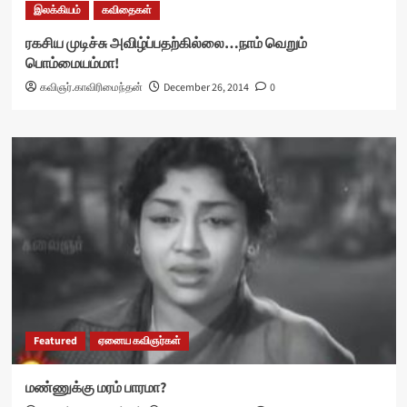
இலக்கியம்
கவிதைகள்
ரகசிய முடிச்சு அவிழ்ப்பதற்கில்லை…நாம் வெறும்
பொம்மையம்மா!
கவிஞர்.காவிரிமைந்தன்
December 26, 2014
0
Featured
ஏனைய கவிஞர்கள்
மண்ணுக்கு மரம் பாரமா?