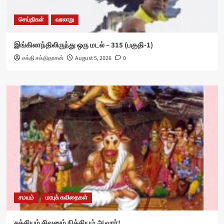
செய்திகள்
வரலாறு
இங்கிலாந்திலிருந்து ஒரு மடல் – 315 (பகுதி-1)
சக்தி சக்திதாசன்
August 5, 2026
0
சமயம்
மரபுக் கவிதைகள்
சக்தியும் சிவனும் நித்தியம் ஆவார்!