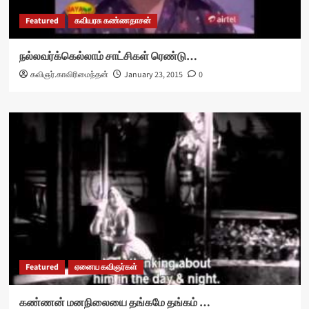
Featured
கவியரசு கண்ணதாசன்
நல்லவர்க்கெல்லாம் சாட்சிகள் ரெண்டு…
கவிஞர்.காவிரிமைந்தன்
January 23, 2015
0
Featured
ஏனைய கவிஞர்கள்
கண்ணன் மனநிலையை தங்கமே தங்கம் …