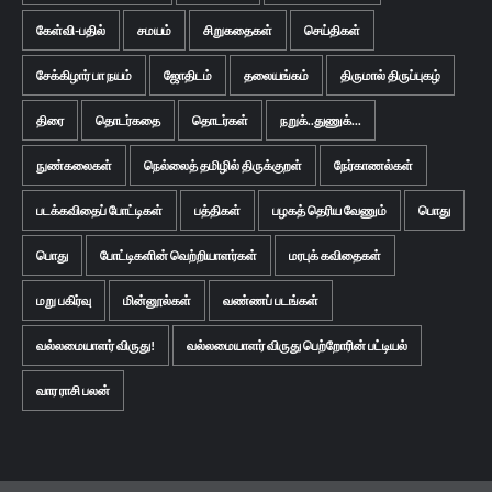
கேள்வி-பதில்
சமயம்
சிறுகதைகள்
செய்திகள்
சேக்கிழார் பா நயம்
ஜோதிடம்
தலையங்கம்
திருமால் திருப்புகழ்
திரை
தொடர்கதை
தொடர்கள்
நறுக்..துணுக்...
நுண்கலைகள்
நெல்லைத் தமிழில் திருக்குறள்
நேர்காணல்கள்
படக்கவிதைப் போட்டிகள்
பத்திகள்
பழகத் தெரிய வேணும்
பொது
பொது
போட்டிகளின் வெற்றியாளர்கள்
மரபுக் கவிதைகள்
மறு பகிர்வு
மின்னூல்கள்
வண்ணப் படங்கள்
வல்லமையாளர் விருது!
வல்லமையாளர் விருது பெற்றோரின் பட்டியல்
வார ராசி பலன்