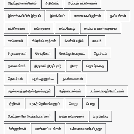
அறிந்துகொள்வோம்
அறிவியல்
ஆய்வுக் கட்டுரைகள்
இசைக்கவியின் இதயம்
இலக்கியம்
ஏனைய கவிஞர்கள்
ஓவியங்கள்
கட்டுரைகள்
கவிதைகள்
கவிப்பேழை
கவியரசு கண்ணதாசன்
காணொலி
கிரேசி மொழிகள்
கேள்வி-பதில்
சமயம்
சிறுகதைகள்
செய்திகள்
சேக்கிழார் பா நயம்
ஜோதிடம்
தலையங்கம்
திருமால் திருப்புகழ்
திரை
தொடர்கதை
தொடர்கள்
நறுக்..துணுக்...
நுண்கலைகள்
நெல்லைத் தமிழில் திருக்குறள்
நேர்காணல்கள்
படக்கவிதைப் போட்டிகள்
பத்திகள்
பழகத் தெரிய வேணும்
பொது
பொது
போட்டிகளின் வெற்றியாளர்கள்
மரபுக் கவிதைகள்
மறு பகிர்வு
மின்னூல்கள்
வண்ணப் படங்கள்
வல்லமையாளர் விருது!