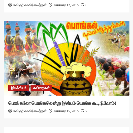
கவிஞர்.காவிரிமைந்தன்
January 17, 2015
0
இலக்கியம்
கவிதைகள்
பொங்கலோ பொங்கலென்று இன்பம் பொங்க கூடிடுவோம்!
கவிஞர்.காவிரிமைந்தன்
January 15, 2015
2