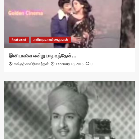
Featured
கவியரசு கண்ணதாசன்
இனியவளே என்று பாடி வந்தேன்…
கவிஞர்.காவிரிமைந்தன்
February 18, 2015
0