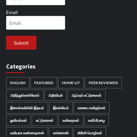
Email
Categories
ENGLISH
FEATURED
HOME-LIT
PEER REVIEWED
அறிந்துகொள்வோம்
அறிவியல்
ஆய்வுக் கட்டுரைகள்
இசைக்கவியின் இதயம்
இலக்கியம்
ஏனைய கவிஞர்கள்
ஓவியங்கள்
கட்டுரைகள்
கவிதைகள்
கவிப்பேழை
கவியரசு கண்ணதாசன்
காணொலி
கிரேசி மொழிகள்