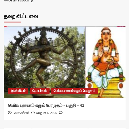
தவற விட்டவை
இலக்கியம்
தொடர்கள்
பெரிய புராணம் எனும் பேரமுதம்
பெரிய புராணம் எனும் பேரமுதம் – பகுதி – 41
பவள சங்கரி
August 6, 2026
0