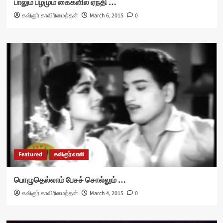
பாலும் பழமும் கைகளில் ஏந்தி …
கவிஞர்.காவிரிமைந்தன்
March 6, 2015
0
Featured
கவிஞர் வாலி
பொழுதெல்லாம் பேசச் சொல்லும் …
கவிஞர்.காவிரிமைந்தன்
March 4, 2015
0