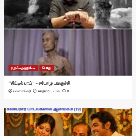
நறுக்..துணுக்...
பொது
“லிட்டில் பாய்” – சுடோமு யமகுச்சி
பவள சங்கரி
August 6, 2026
0