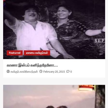
Featured
ஏனைய கவிஞர்கள்
காணா இன்பம் கனிந்ததேனோ…
கவிஞர்.காவிரிமைந்தன்
February 20, 2015
0