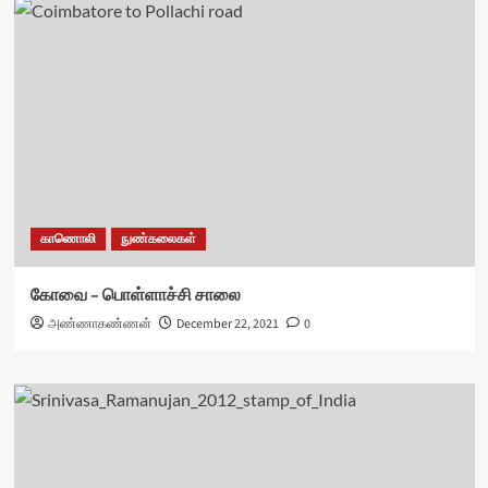
காணொலி
நுண்கலைகள்
கோவை – பொள்ளாச்சி சாலை
அண்ணாகண்ணன்
December 22, 2021
0