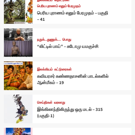
இலக்கியம்
தொடர்கள்
பெரிய புராணம் எனும் பேரமுதம்
பெரிய புராணம் எனும் பேரமுதம் – பகுதி
– 41
நறுக்..துணுக்...
பொது
“லிட்டில் பாய்” – சுடோமு யமகுச்சி
இலக்கியம்
கட்டுரைகள்
கவியரசர் கண்ணதாசனின் பாடல்களில்
ஆன்மீகம் – 19
செய்திகள்
வரலாறு
இங்கிலாந்திலிருந்து ஒரு மடல் – 315
(பகுதி-1)