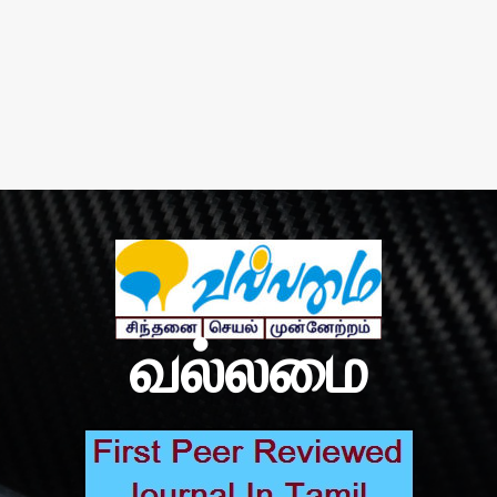
வல்லமை