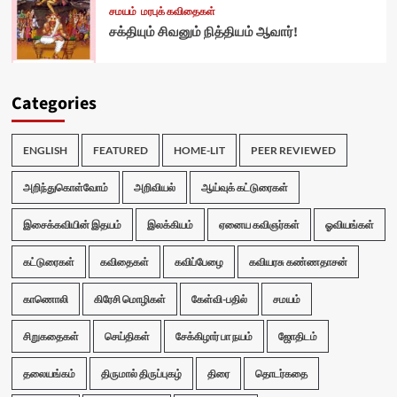
சமயம்
மரபுக் கவிதைகள்
சக்தியும் சிவனும் நித்தியம் ஆவார்!
Categories
ENGLISH
FEATURED
HOME-LIT
PEER REVIEWED
அறிந்துகொள்வோம்
அறிவியல்
ஆய்வுக் கட்டுரைகள்
இசைக்கவியின் இதயம்
இலக்கியம்
ஏனைய கவிஞர்கள்
ஓவியங்கள்
கட்டுரைகள்
கவிதைகள்
கவிப்பேழை
கவியரசு கண்ணதாசன்
காணொலி
கிரேசி மொழிகள்
கேள்வி-பதில்
சமயம்
சிறுகதைகள்
செய்திகள்
சேக்கிழார் பா நயம்
ஜோதிடம்
தலையங்கம்
திருமால் திருப்புகழ்
திரை
தொடர்கதை