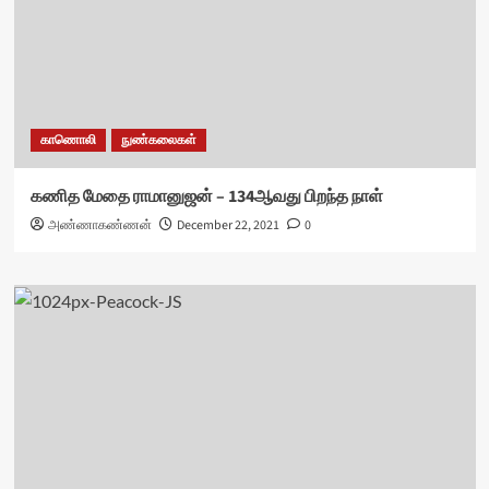
காணொலி
நுண்கலைகள்
கணித மேதை ராமானுஜன் – 134ஆவது பிறந்த நாள்
அண்ணாகண்ணன்
December 22, 2021
0