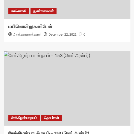
காணொலி
நுண்கலைகள்
மயிலொன்று கண்டேன்
அண்ணாகண்ணன்
December 22, 2021
0
சேக்கிழார் பா நயம்
தொடர்கள்
சேக்கிழார் பாடல் நயம் – 153 (மெய் அன்பர்)