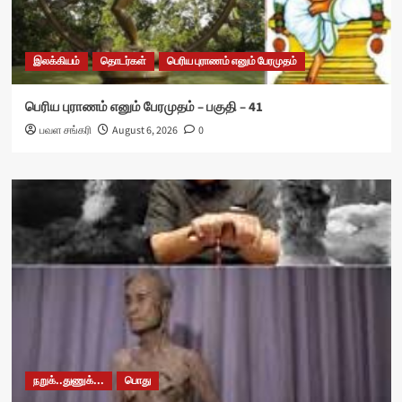
இலக்கியம்
தொடர்கள்
பெரிய புராணம் எனும் பேரமுதம்
பெரிய புராணம் எனும் பேரமுதம் – பகுதி – 41
பவள சங்கரி
August 6, 2026
0
நறுக்..துணுக்...
பொது