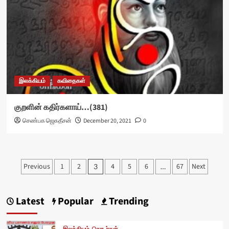
இலக்கியம்
கவிதைகள்
குறளின் கதிர்களாய்…(381)
செண்பக ஜெகதீசன்
December 20, 2021
0
Posts
Previous
1
2
4
5
6
67
Next
3
…
pagination
Latest
Popular
Trending