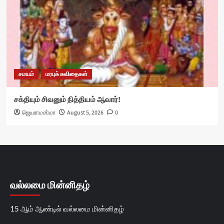
சமயம்
மரபுக் கவிதைகள்
சக்தியும் சிவனும் நித்தியம் ஆவார்!
ஜெயராமசர்மா
August 5, 2026
0
வல்லமை மின்னிதழ்
15 ஆம் ஆண்டில் வல்லமை மின்னிதழ்