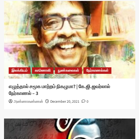
இலக்கியம்
காணொலி
நுண்கலைகள்
நேர்காணல்கள்
எழுத்தால் சமூக மாற்றம் நிகழுமா? | கே.ஜி.ஜவர்லால்
நேர்காணல் – 3
அண்ணாகண்ணன்
December 20, 2021
0