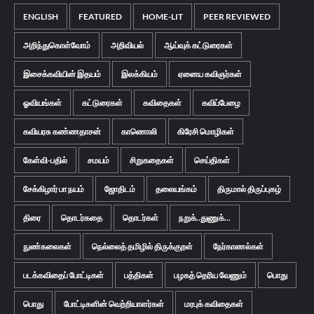
ENGLISH
FEATURED
HOME-LIT
PEER REVIEWED
அறிந்துகொள்வோம்
அறிவியல்
ஆய்வுக் கட்டுரைகள்
இசைக்கவியின் இதயம்
இலக்கியம்
ஏனைய கவிஞர்கள்
ஓவியங்கள்
கட்டுரைகள்
கவிதைகள்
கவிப்பேழை
கவியரசு கண்ணதாசன்
காணொலி
கிரேசி மொழிகள்
கேள்வி-பதில்
சமயம்
சிறுகதைகள்
செய்திகள்
சேக்கிழார் பா நயம்
ஜோதிடம்
தலையங்கம்
திருமால் திருப்புகழ்
திரை
தொடர்கதை
தொடர்கள்
நறுக்..துணுக்...
நுண்கலைகள்
நெல்லைத் தமிழில் திருக்குறள்
நேர்காணல்கள்
படக்கவிதைப் போட்டிகள்
பத்திகள்
பழகத் தெரிய வேணும்
பொது
பொது
போட்டிகளின் வெற்றியாளர்கள்
மரபுக் கவிதைகள்