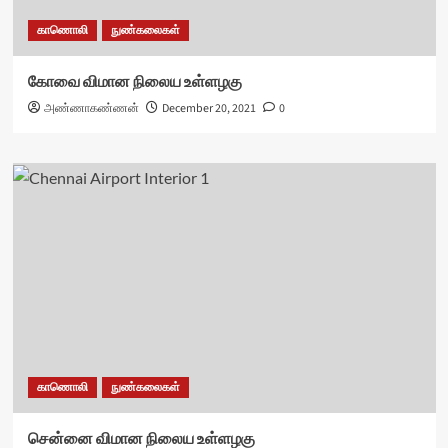
காணொலி
நுண்கலைகள்
கோவை விமான நிலைய உள்ளழகு
அண்ணாகண்ணன்
December 20, 2021
0
காணொலி
நுண்கலைகள்
சென்னை விமான நிலைய உள்ளழகு