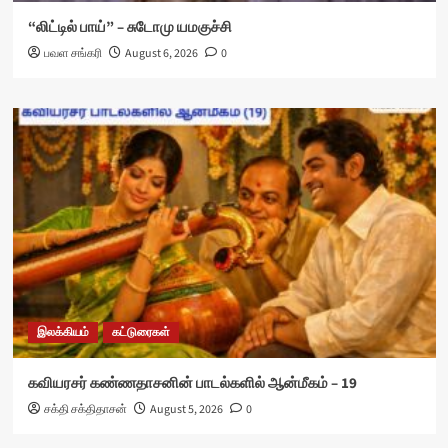
“லிட்டில் பாய்” – சுடோமு யமகுச்சி
பவள சங்கரி
August 6, 2026
0
இலக்கியம்
கட்டுரைகள்
கவியரசர் கண்ணதாசனின் பாடல்களில் ஆன்மீகம் – 19
சக்தி சக்திதாசன்
August 5, 2026
0