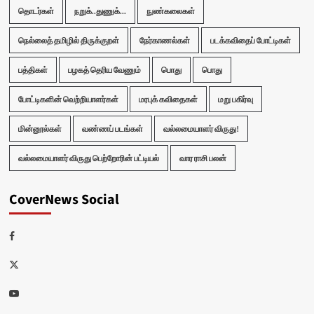
தொடர்கள்
நறுக்..துணுக்...
நுண்கலைகள்
நெல்லைத் தமிழில் திருக்குறள்
நேர்காணல்கள்
படக்கவிதைப் போட்டிகள்
பத்திகள்
பழகத் தெரிய வேணும்
பொது
பொது
போட்டிகளின் வெற்றியாளர்கள்
மரபுக் கவிதைகள்
மறு பகிர்வு
மின்னூல்கள்
வண்ணப் படங்கள்
வல்லமையாளர் விருது!
வல்லமையாளர் விருது பெற்றோரின் பட்டியல்
வார ராசி பலன்
CoverNews Social
Facebook
Twitter
Youtube