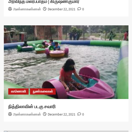
அரவிந்த மலர்ப்பாதம் | கிருஷ்ணகுமார்
அண்ணாகண்ணன்
December 22, 2021
0
காணொலி
நுண்கலைகள்
நித்திலாவின் படகு சவாரி
அண்ணாகண்ணன்
December 22, 2021
0