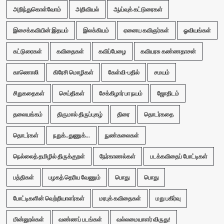
அறிந்துகொள்வோம்
அறிவியல்
ஆய்வுக் கட்டுரைகள்
இசைக்கவியின் இதயம்
இலக்கியம்
ஏனைய கவிஞர்கள்
ஓவியங்கள்
கட்டுரைகள்
கவிதைகள்
கவிப்பேழை
கவியரசு கண்ணதாசன்
காணொலி
கிரேசி மொழிகள்
கேள்வி-பதில்
சமயம்
சிறுகதைகள்
செய்திகள்
சேக்கிழார் பா நயம்
ஜோதிடம்
தலையங்கம்
திருமால் திருப்புகழ்
திரை
தொடர்கதை
தொடர்கள்
நறுக்..துணுக்...
நுண்கலைகள்
நெல்லைத் தமிழில் திருக்குறள்
நேர்காணல்கள்
படக்கவிதைப் போட்டிகள்
பத்திகள்
பழகத் தெரிய வேணும்
பொது
பொது
போட்டிகளின் வெற்றியாளர்கள்
மரபுக் கவிதைகள்
மறு பகிர்வு
மின்னூல்கள்
வண்ணப் படங்கள்
வல்லமையாளர் விருது!