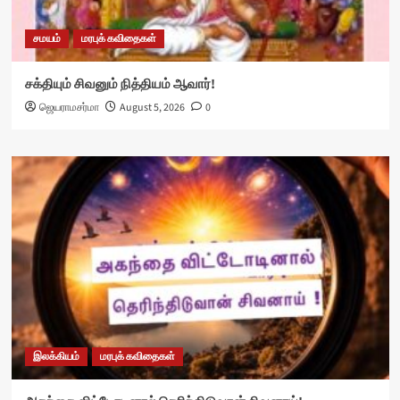
சமயம்
மரபுக் கவிதைகள்
சக்தியும் சிவனும் நித்தியம் ஆவார்!
ஜெயராமசர்மா
August 5, 2026
0
இலக்கியம்
மரபுக் கவிதைகள்