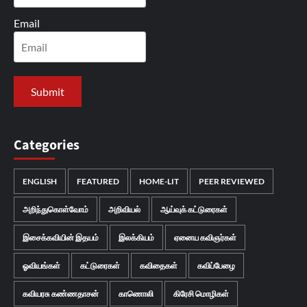
Email
Categories
ENGLISH
FEATURED
HOME-LIT
PEER REVIEWED
அறிந்துகொள்வோம்
அறிவியல்
ஆய்வுக் கட்டுரைகள்
இசைக்கவியின் இதயம்
இலக்கியம்
ஏனைய கவிஞர்கள்
ஓவியங்கள்
கட்டுரைகள்
கவிதைகள்
கவிப்பேழை
கவியரசு கண்ணதாசன்
காணொலி
கிரேசி மொழிகள்