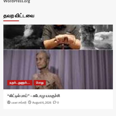
WordPress.org
தவற விட்டவை
நறுக்..துணுக்...
பொது
“லிட்டில் பாய்” – சுடோமு யமகுச்சி
பவள சங்கரி
August 6, 2026
0