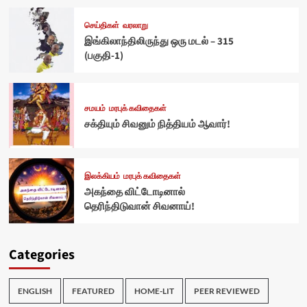
செய்திகள்
வரலாறு
இங்கிலாந்திலிருந்து ஒரு மடல் – 315
(பகுதி-1)
சமயம்
மரபுக் கவிதைகள்
சக்தியும் சிவனும் நித்தியம் ஆவார்!
இலக்கியம்
மரபுக் கவிதைகள்
அகந்தை விட்டோடினால்
தெரிந்திடுவான் சிவனாய்!
Categories
ENGLISH
FEATURED
HOME-LIT
PEER REVIEWED