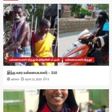
வல்லமையாளர் விருது பெற்றோரின் பட்டியல்
வல்லமையாளர் விருது!
இந்த வார வல்லமையாளர் – 310
admin
April 13, 2020
0