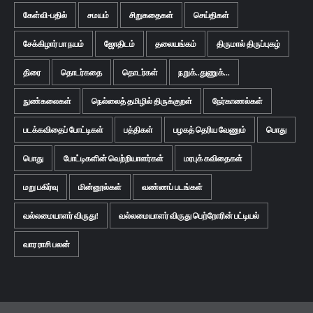
கேள்வி-பதில்
சமயம்
சிறுகதைகள்
செய்திகள்
சேக்கிழார் பா நயம்
ஜோதிடம்
தலையங்கம்
திருமால் திருப்புகழ்
திரை
தொடர்கதை
தொடர்கள்
நறுக்..துணுக்...
நுண்கலைகள்
நெல்லைத் தமிழில் திருக்குறள்
நேர்காணல்கள்
படக்கவிதைப் போட்டிகள்
பத்திகள்
பழகத் தெரிய வேணும்
பொது
பொது
போட்டிகளின் வெற்றியாளர்கள்
மரபுக் கவிதைகள்
மறு பகிர்வு
மின்னூல்கள்
வண்ணப் படங்கள்
வல்லமையாளர் விருது!
வல்லமையாளர் விருது பெற்றோரின் பட்டியல்
வார ராசி பலன்