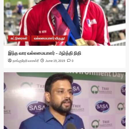
கட்டுரைகள்
வல்லமையாளர் விருது!
இந்த வார வல்லமையாளர் – ஆர்த்தி நிதி
நாங்குநேரி வாசஸ்ரீ
June 19, 2019
0