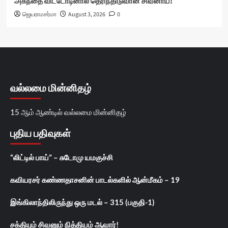
அகந்தை விட்டோடினால் தெரிந்திடுவான் சிவனாய்!
ஜெயராமசர்மா
August 3, 2026
0
வல்லமை மின்னிதழ்
15 ஆம் ஆண்டில் வல்லமை மின்னிதழ்
புதிய பதிவுகள்
“லிட்டில் பாய்” – சுடோமு யமகுச்சி
கவியரசர் கண்ணதாசனின் பாடல்களில் ஆன்மீகம் – 19
இங்கிலாந்திலிருந்து ஒரு மடல் – 315 (பகுதி-1)
சக்தியும் சிவனும் நித்தியம் ஆவார்!