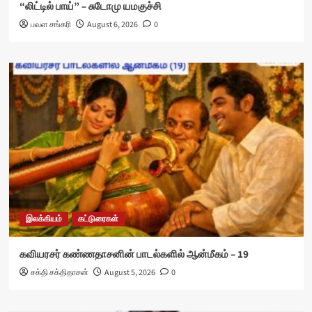
“லிட்டில் பாய்” – சுடோமு யமகுச்சி
பவள சங்கரி
August 6, 2026
0
இலக்கியம்
கட்டுரைகள்
கவியரசர் கண்ணதாசனின் பாடல்களில் ஆன்மீகம் – 19
சக்தி சக்திதாசன்
August 5, 2026
0