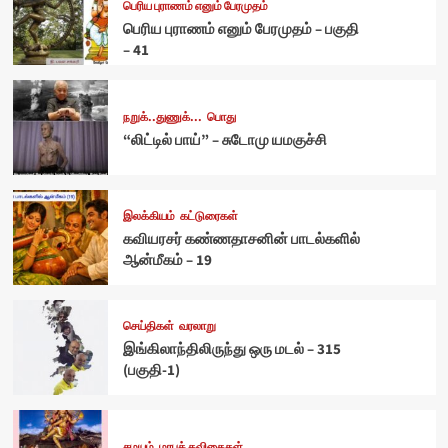
பெரிய புராணம் எனும் பேரமுதம்
பெரிய புராணம் எனும் பேரமுதம் – பகுதி
– 41
நறுக்..துணுக்...
பொது
“லிட்டில் பாய்” – சுடோமு யமகுச்சி
இலக்கியம்
கட்டுரைகள்
கவியரசர் கண்ணதாசனின் பாடல்களில்
ஆன்மீகம் – 19
செய்திகள்
வரலாறு
இங்கிலாந்திலிருந்து ஒரு மடல் – 315
(பகுதி-1)
சமயம்
மரபுக் கவிதைகள்