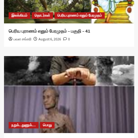
இலக்கியம்
தொடர்கள்
பெரிய புராணம் எனும் பேரமுதம்
பெரிய புராணம் எனும் பேரமுதம் – பகுதி – 41
பவள சங்கரி
August 6, 2026
0
நறுக்..துணுக்...
பொது