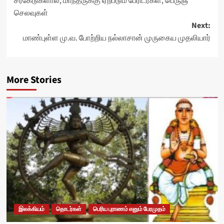
சீர்கேடுகளால், மாந்தருக்கு ஏற்படும் பேரிடர்கள், பெருஞ்
செலவுகள்
Next:
மாண்புள்ள மு.வ. போற்றிய நல்லாசான் முருகைய முதலியார்
More Stories
இலக்கியம்
தொடர்கள்
பெரிய புராணம் எனும் பேரமுதம்