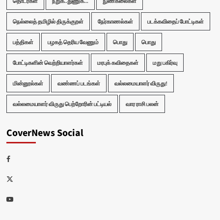
தொடர்கள்
நறுக்..துணுக்...
நுண்கலைகள்
நெல்லைத் தமிழில் திருக்குறள்
நேர்காணல்கள்
படக்கவிதைப் போட்டிகள்
பத்திகள்
பழகத் தெரிய வேணும்
பொது
பொது
போட்டிகளின் வெற்றியாளர்கள்
மரபுக் கவிதைகள்
மறு பகிர்வு
மின்னூல்கள்
வண்ணப் படங்கள்
வல்லமையாளர் விருது!
வல்லமையாளர் விருது பெற்றோரின் பட்டியல்
வார ராசி பலன்
CoverNews Social
Facebook
Twitter
Youtube