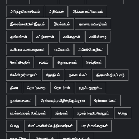
அறிந்துகொள்வோம்
அறிவியல்
ஆய்வுக் கட்டுரைகள்
இசைக்கவியின் இதயம்
இலக்கியம்
ஏனைய கவிஞர்கள்
ஓவியங்கள்
கட்டுரைகள்
கவிதைகள்
கவிப்பேழை
கவியரசு கண்ணதாசன்
காணொலி
கிரேசி மொழிகள்
கேள்வி-பதில்
சமயம்
சிறுகதைகள்
செய்திகள்
சேக்கிழார் பா நயம்
ஜோதிடம்
தலையங்கம்
திருமால் திருப்புகழ்
திரை
தொடர்கதை
தொடர்கள்
நறுக்..துணுக்...
நுண்கலைகள்
நெல்லைத் தமிழில் திருக்குறள்
நேர்காணல்கள்
படக்கவிதைப் போட்டிகள்
பத்திகள்
பழகத் தெரிய வேணும்
பொது
பொது
போட்டிகளின் வெற்றியாளர்கள்
மரபுக் கவிதைகள்
மறு பகிர்வு
மின்னூல்கள்
வண்ணப் படங்கள்