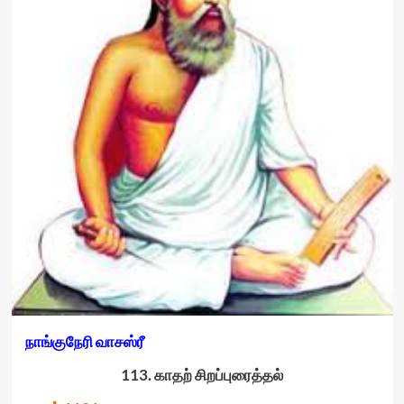
நாங்குநேரி வாசஸ்ரீ
113. காதற் சிறப்புரைத்தல்