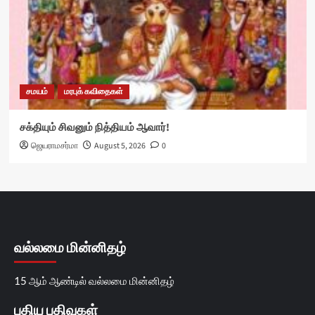
சமயம்
மரபுக் கவிதைகள்
சக்தியும் சிவனும் நித்தியம் ஆவார்!
ஜெயராமசர்மா
August 5, 2026
0
வல்லமை மின்னிதழ்
15 ஆம் ஆண்டில் வல்லமை மின்னிதழ்
புதிய பதிவுகள்