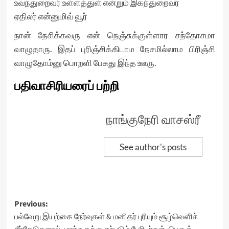
உவந்துறைவர் உள்ளத்துள் என்றும் இகந்துறைவர்
ஏதிலர் என்னுமிவ் வூர்
நான் நேசிக்கவரு என் நெஞ்சுக்குள்ளார சந்தோசமா
வாழுதாரு. இதப் புரிஞ்சிக்கிடாம நேசமில்லாம பிரிஞ்சி
வாழுதோம்னு பொறளி பேசுது இந்த ஊரு.
பதிவாசிரியரைப் பற்றி
நாங்குநேரி வாசஸ்ரீ
See author's posts
Post
Previous:
பல்வேறு இயற்கை நேர்வுகள் & மனிதர் புரியும் சூழ்வெளிச்
navigation