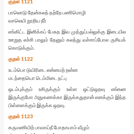
குறள்
1121
பாலொடு தேன்கலந் தற்றே பணிமொழி
வாலெயி றூறிய நீர்
எங்கிட்ட இனிக்கப் பேசுத இவ முத்துப்பல்லுக்கு இடையில
ஊறுத எச்சி பாலும் தேனும் கலந்து வச்சாப்போல ருசியக்
கொடுக்கும்.
குறள்
1122
உடம்பொ டுயிரிடை என்னமற் றன்ன
மடந்தையொ டெம்மிடை நட்பு
ஒடம்புக்கும் உசிருக்கும் உள்ள ஒட்டுஒறவு எங்ஙன
இருக்குமோ அதுகணக்கா இருக்கதுதான் எனக்கும் இந்த
பிள்ளைக்கும் இருக்க ஒறவு.
குறள்
1123
கருமணியிற் பாவாய்நீ போதாயாம் வீழும்