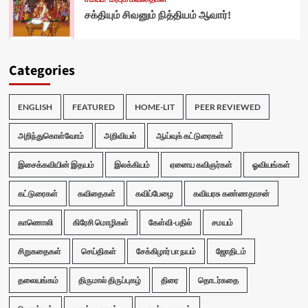
சக்தியும் சிவனும் நித்தியம் ஆவார்!
Categories
ENGLISH
FEATURED
HOME-LIT
PEER REVIEWED
அறிந்துகொள்வோம்
அறிவியல்
ஆய்வுக் கட்டுரைகள்
இசைக்கவியின் இதயம்
இலக்கியம்
ஏனைய கவிஞர்கள்
ஓவியங்கள்
கட்டுரைகள்
கவிதைகள்
கவிப்பேழை
கவியரசு கண்ணதாசன்
காணொலி
கிரேசி மொழிகள்
கேள்வி-பதில்
சமயம்
சிறுகதைகள்
செய்திகள்
சேக்கிழார் பா நயம்
ஜோதிடம்
தலையங்கம்
திருமால் திருப்புகழ்
திரை
தொடர்கதை