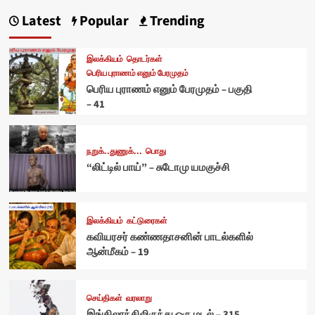
Latest
Popular
Trending
இலக்கியம்
தொடர்கள்
பெரிய புராணம் எனும் பேரமுதம்
பெரிய புராணம் எனும் பேரமுதம் – பகுதி
– 41
நறுக்..துணுக்...
பொது
“லிட்டில் பாய்” – சுடோமு யமகுச்சி
இலக்கியம்
கட்டுரைகள்
கவியரசர் கண்ணதாசனின் பாடல்களில்
ஆன்மீகம் – 19
செய்திகள்
வரலாறு
இங்கிலாந்திலிருந்து ஒரு மடல் – 315