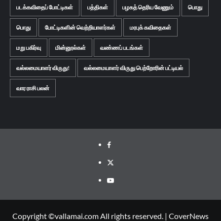
படக்கவிதைப் போட்டிகள்
பத்திகள்
பழகத் தெரிய வேணும்
பொது
பொது
போட்டிகளின் வெற்றியாளர்கள்
மரபுக் கவிதைகள்
மறு பகிர்வு
மின்னூல்கள்
வண்ணப் படங்கள்
வல்லமையாளர் விருது!
வல்லமையாளர் விருது பெற்றோரின் பட்டியல்
வார ராசி பலன்
Facebook
Twitter
Youtube
Copyright ©vallamai.com All rights reserved.
|
CoverNews