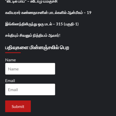
“லிட்டில் பாய்” – சுடோமு யமகுச்சி
கவியரசர் கண்ணதாசனின் பாடல்களில் ஆன்மீகம் – 19
இங்கிலாந்திலிருந்து ஒரு மடல் – 315 (பகுதி-1)
சக்தியும் சிவனும் நித்தியம் ஆவார்!
பதிவுகளை மின்னஞ்சலில் பெற
Name
Email