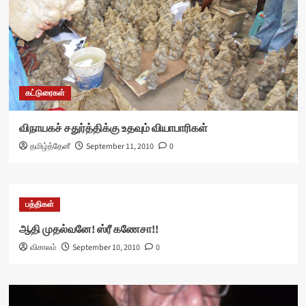
கட்டுரைகள்
விநாயகச் சதுர்த்திக்கு உதவும் வியாபாரிகள்
தமிழ்த்தேனீ
September 11, 2010
0
பத்திகள்
ஆதி முதல்வனே! ஸ்ரீ கணேசா!!
விசாலம்
September 10, 2010
0