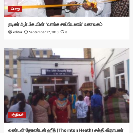
பொது
நடிகர் ஆர்.கே.யின் ’வாங்க சாப்பிடலாம்’ உணவகம்
editor
September 12, 2010
0
பத்திகள்
லண்டன் தோண்டன் ஹீத் (Thornton Heath) சக்தி விநாயகர்