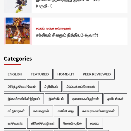
(பகுதி-1)
சமயம்
மரபுக் கவிதைகள்
சக்தியும் சிவனும் நித்தியம் ஆவார்!
Categories
ENGLISH
FEATURED
HOME-LIT
PEER REVIEWED
அறிந்துகொள்வோம்
அறிவியல்
ஆய்வுக் கட்டுரைகள்
இசைக்கவியின் இதயம்
இலக்கியம்
ஏனைய கவிஞர்கள்
ஓவியங்கள்
கட்டுரைகள்
கவிதைகள்
கவிப்பேழை
கவியரசு கண்ணதாசன்
காணொலி
கிரேசி மொழிகள்
கேள்வி-பதில்
சமயம்