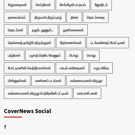
சிறுகதைகள்
செய்திகள்
சேக்கிழார் பா நயம்
ஜோதிடம்
தலையங்கம்
திருமால் திருப்புகழ்
திரை
தொடர்கதை
தொடர்கள்
நறுக்..துணுக்...
நுண்கலைகள்
நெல்லைத் தமிழில் திருக்குறள்
நேர்காணல்கள்
படக்கவிதைப் போட்டிகள்
பத்திகள்
பழகத் தெரிய வேணும்
பொது
பொது
போட்டிகளின் வெற்றியாளர்கள்
மரபுக் கவிதைகள்
மறு பகிர்வு
மின்னூல்கள்
வண்ணப் படங்கள்
வல்லமையாளர் விருது!
வல்லமையாளர் விருது பெற்றோரின் பட்டியல்
வார ராசி பலன்
CoverNews Social
Facebook