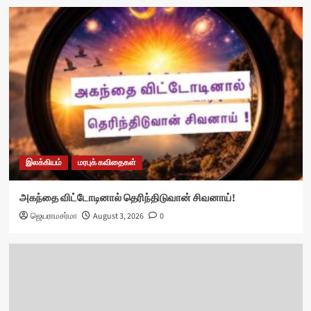
இலக்கியம்
மரபுக் கவிதைகள்
அகந்தை விட்டோடினால் தெரிந்திடுவான் சிவனாய்!
ஜெயராமசர்மா
August 3, 2026
0