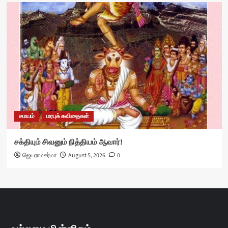
சமயம்
மரபுக் கவிதைகள்
சக்தியும் சிவனும் நித்தியம் ஆவார்!
ஜெயராமசர்மா
August 5, 2026
0