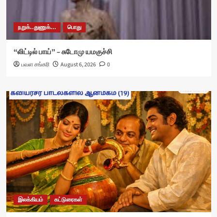
நறுக்..துணுக்...
பொது
“லிட்டில் பாய்” – சுடோமு யமகுச்சி
பவள சங்கரி
August 6, 2026
0
இலக்கியம்
கட்டுரைகள்