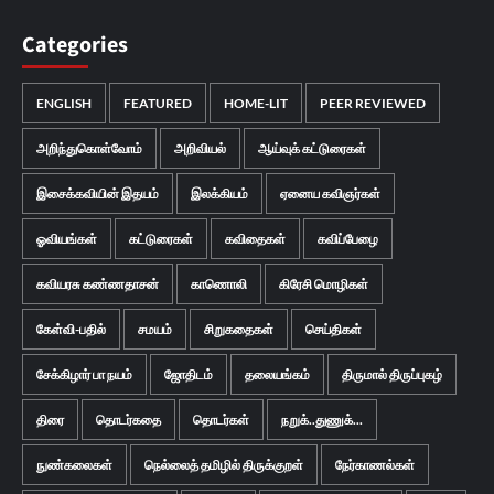
Categories
ENGLISH
FEATURED
HOME-LIT
PEER REVIEWED
அறிந்துகொள்வோம்
அறிவியல்
ஆய்வுக் கட்டுரைகள்
இசைக்கவியின் இதயம்
இலக்கியம்
ஏனைய கவிஞர்கள்
ஓவியங்கள்
கட்டுரைகள்
கவிதைகள்
கவிப்பேழை
கவியரசு கண்ணதாசன்
காணொலி
கிரேசி மொழிகள்
கேள்வி-பதில்
சமயம்
சிறுகதைகள்
செய்திகள்
சேக்கிழார் பா நயம்
ஜோதிடம்
தலையங்கம்
திருமால் திருப்புகழ்
திரை
தொடர்கதை
தொடர்கள்
நறுக்..துணுக்...
நுண்கலைகள்
நெல்லைத் தமிழில் திருக்குறள்
நேர்காணல்கள்