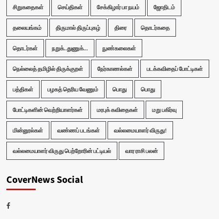
சிறுகதைகள்
செய்திகள்
சேக்கிழார் பா நயம்
ஜோதிடம்
தலையங்கம்
திருமால் திருப்புகழ்
திரை
தொடர்கதை
தொடர்கள்
நறுக்..துணுக்...
நுண்கலைகள்
நெல்லைத் தமிழில் திருக்குறள்
நேர்காணல்கள்
படக்கவிதைப் போட்டிகள்
பத்திகள்
பழகத் தெரிய வேணும்
பொது
பொது
போட்டிகளின் வெற்றியாளர்கள்
மரபுக் கவிதைகள்
மறு பகிர்வு
மின்னூல்கள்
வண்ணப் படங்கள்
வல்லமையாளர் விருது!
வல்லமையாளர் விருது பெற்றோரின் பட்டியல்
வார ராசி பலன்
CoverNews Social
Facebook