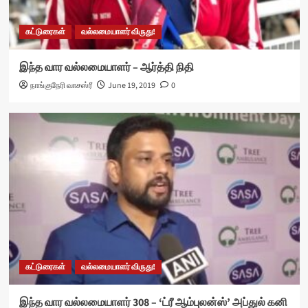
கட்டுரைகள்
வல்லமையாளர் விருது!
இந்த வார வல்லமையாளர் – ஆர்த்தி நிதி
நாங்குநேரி வாசஸ்ரீ
June 19, 2019
0
கட்டுரைகள்
வல்லமையாளர் விருது!
இந்த வார வல்லமையாளர் 308 – ‘ட்ரீ ஆம்புலன்ஸ்’ அப்துல் கனி