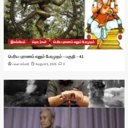
இலக்கியம்
தொடர்கள்
பெரிய புராணம் எனும் பேரமுதம்
பெரிய புராணம் எனும் பேரமுதம் – பகுதி – 41
பவள சங்கரி
August 6, 2026
0