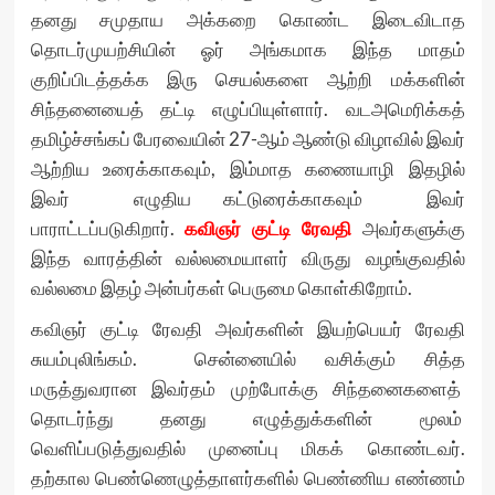
தனது சமுதாய அக்கறை கொண்ட இடைவிடாத
தொடர்முயற்சியின் ஓர் அங்கமாக இந்த மாதம்
குறிப்பிடத்தக்க இரு செயல்களை ஆற்றி மக்களின்
சிந்தனையைத் தட்டி எழுப்பியுள்ளார். வடஅமெரிக்கத்
தமிழ்ச்சங்கப் பேரவையின் 27-ஆம் ஆண்டு விழாவில் இவர்
ஆற்றிய உரைக்காகவும், இம்மாத கணையாழி இதழில்
இவர் எழுதிய கட்டுரைக்காகவும் இவர்
பாராட்டப்படுகிறார்.
கவிஞர் குட்டி ரேவதி
அவர்களுக்கு
இந்த வாரத்தின் வல்லமையாளர் விருது வழங்குவதில்
வல்லமை இதழ் அன்பர்கள் பெருமை கொள்கிறோம்.
கவிஞர் குட்டி ரேவதி அவர்களின் இயற்பெயர் ரேவதி
சுயம்புலிங்கம். சென்னையில் வசிக்கும் சித்த
மருத்துவரான இவர்தம் முற்போக்கு சிந்தனைகளைத்
தொடர்ந்து தனது எழுத்துக்களின் மூலம்
வெளிப்படுத்துவதில் முனைப்பு மிகக் கொண்டவர்.
தற்கால பெண்ணெழுத்தாளர்களில் பெண்ணிய எண்ணம்