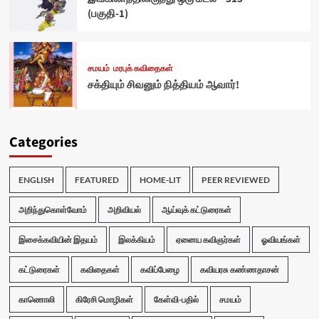
(பகுதி-1)
சமயம்
மரபுக் கவிதைகள்
சக்தியும் சிவனும் நித்தியம் ஆவார்!
Categories
ENGLISH
FEATURED
HOME-LIT
PEER REVIEWED
அறிந்துகொள்வோம்
அறிவியல்
ஆய்வுக் கட்டுரைகள்
இசைக்கவியின் இதயம்
இலக்கியம்
ஏனைய கவிஞர்கள்
ஓவியங்கள்
கட்டுரைகள்
கவிதைகள்
கவிப்பேழை
கவியரசு கண்ணதாசன்
காணொலி
கிரேசி மொழிகள்
கேள்வி-பதில்
சமயம்