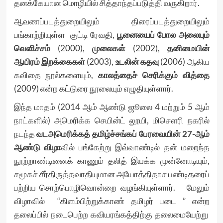
தனக்கேயான மொழியில் சித்தாந்தப்படுத்தி வருகிறார்.
ஆவணப்படத்துறையிலும் திரைப்படத்துறையிலும்
பங்காற்றியுள்ள குட்டி ரேவதி,
பூனையைப் போல அலையும்
வெளிச்சம்
(2000),
முலைகள்
(2002),
தனிமையின்
ஆயிரம் இறக்கைகள்
(2003),
உடலின் கதவு
(2006) ஆகிய
கவிதை நூல்களையும்,
காலத்தைச் செரிக்கும் வித்தை
(2009) என்ற கட்டுரை நூலையும் எழுதியுள்ளார்.
இந்த மாதம் (2014 ஆம் ஆண்டு ஜூலை 4 மற்றும் 5 ஆம்
நாட்களில்) அமெரிக்க செயின்ட் லூயி, மிசௌரி நகரில்
நடந்த
வடஅமெரிக்கத் தமிழ்ச்சங்கப் பேரவையின் 27-ஆம்
ஆண்டு விழா
வில் பங்கேற்று இவ்வாண்டில் தன் மறைந்த
நூற்றாண்டினைக் காணும் தலித் இயக்க முன்னோடியும்,
சமூகச் சீர்திருத்தவாதியுமான அயோத்திதாச பண்டிதரைப்
பற்றிய சொற்பொழிவொன்றை வழங்கியுள்ளார். மேலும்
விழாவில் “கிளம்பிற்றுக்காண் தமிழர் படை ” என்ற
தலைப்பில் நடைபெற்ற கவியரங்கத்திற்கு தலைமையேற்று