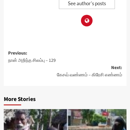
See author's posts
Post
Previous:
நான் அறிந்த சிலம்பு – 129
navigation
Next:
கேசவ் வண்ணம் – கிரேசி எண்ணம்
More Stories