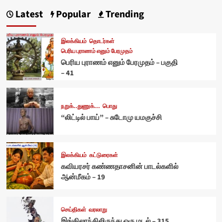
Latest
Popular
Trending
இலக்கியம்
தொடர்கள்
பெரிய புராணம் எனும் பேரமுதம்
பெரிய புராணம் எனும் பேரமுதம் – பகுதி
– 41
நறுக்..துணுக்...
பொது
“லிட்டில் பாய்” – சுடோமு யமகுச்சி
இலக்கியம்
கட்டுரைகள்
கவியரசர் கண்ணதாசனின் பாடல்களில்
ஆன்மீகம் – 19
செய்திகள்
வரலாறு
இங்கிலாந்திலிருந்து ஒரு மடல் – 315