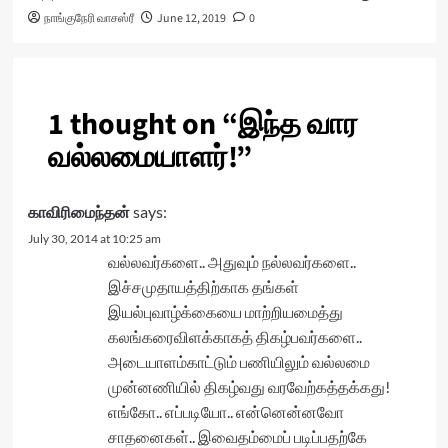
நாங்குநேரி வாசஸ்ரீ
June 12, 2019
0
1 thought on “
இந்த வார
வல்லமையாளர்!
”
காவிரிமைந்தன்
says:
July 30, 2014 at 10:25 am
வல்லவர்களை.. அதுவும் நல்லவர்களை..
இச்சமுதாயத்திற்காக தங்கள்
இயல்புவாழ்க்கையை மாற்றியமைத்து
கலங்கரைவிளக்காகத் திகழ்பவர்களை..
அடையாளம்காட்டும் பணியிலும் வல்லமை
முன்னணியில் திகழ்வது வரவேற்கத்தக்கது!
எங்கோ.. எப்படியோ.. என்னென்னவோ
சாதனைகள்.. இவைதம்மைப் படிப்பதற்கே