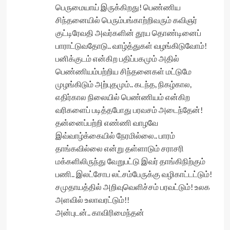
பெருமையாய் இருக்கிறது! பெண்ணிய
சிந்தனையில் பெரும்பங்காற்றிவரும் கவிஞர்
குட்டிரேவதி அவர்களின் தூய தொண்டினைப்
பாராட்டுவதோடு.. வாழ்த்துகள் வழங்கிடுவோம்!
பனிக்குடம் என்கிற பதிப்பகமும் அதில்
பெண்ணியம்பற்றிய சிந்தனைகள் மட்டுமே
முழங்கிடும் அற்புதமும்.. கடந்த, நிகழ்கால,
எதிர்கால நிலையில் பெண்ணியம் என்கிற
வரிகளைப் படித்தபோது பரவசம் அடைந்தேன்!
தன்னைப்பற்றி எண்ணி வாழவே
இவ்வாழ்க்கையில் நேரமில்லை.. பாரம்
தாங்கவில்லை என்று தள்ளாடும் சராசரி
மக்களிலிருந்து வேறுபட்டு இவர் தாங்கிநிற்கும்
பணி.. இலட்சோப லட்சம்பேருக்கு வழிகாட்டட்டும்!
சமுதாயத்தில் அறிவுவெளிச்சம் பரவட்டும்! உலக
அளவில் உலாவரட்டும்!!
அன்புடன்.. காவிரிமைந்தன்