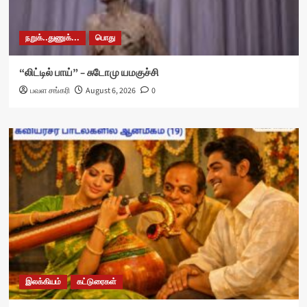
நறுக்..துணுக்...
பொது
“லிட்டில் பாய்” – சுடோமு யமகுச்சி
பவள சங்கரி
August 6, 2026
0
இலக்கியம்
கட்டுரைகள்